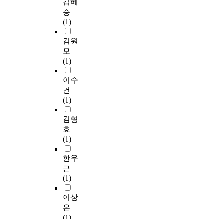
김혜
승
(1)
김원
모
(1)
이수
건
(1)
김형
효
(1)
한우
근
(1)
이상
은
(1)