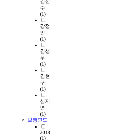
김진
수
(1)
강정
인
(1)
김성
우
(1)
김현
구
(1)
심지
연
(1)
발행연도
2018
(1)