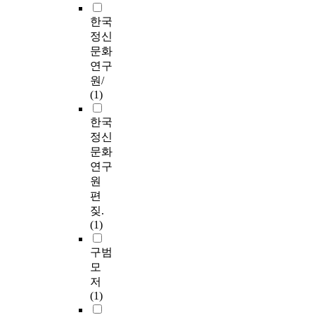
한국
정신
문화
연구
원/
(1)
한국
정신
문화
연구
원
편
짖.
(1)
구범
모
저
(1)