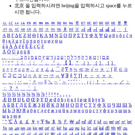
北京 을 입력하시려면
beijing
을 입력하시고 space를 누르
시면 됩니다.
ㅥ
ㅦ
ㅧ
ㅨ
ㅩ
ㅪ
ㅫ
ㅬ
ㅭ
ㅮ
ㅯ
ㅰ
ㅱ
ㅲ
ㅳ
ㅴ
ㅵ
ㅶ
ㅷ
ㅸ
ㅹ
ㅺ
ㅻ
ㅼ
ㅽ
ㅾ
ㅿ
ㆀ
ㆁ
ㆂ
ㆃ
ㆄ
ㆅ
ㆆ
ㆇ
ㆈ
ㆉ
ㆊ
ㆋ
ㆌ
ㆍ
ㆎ
Α
Β
Γ
Δ
Ε
Ζ
Η
Θ
Ι
Κ
Λ
Μ
Ν
Ξ
Ο
Π
Ρ
Σ
Τ
Υ
Φ
Χ
Ψ
Ω
α
β
γ
δ
ε
ζ
η
θ
ι
κ
λ
μ
ν
ξ
ο
π
ρ
σ
τ
υ
φ
χ
ψ
ω
á
à
Á
À
é
è
É
È
ç
Ç
ê
Ä
Ö
Ü
ä
ö
ü
ß
ְ
ֳ
ֲ
ֱ
ָ
ַ
ֵ
ֶ
ִ
ֹ
ּ
ֻ
ׂ
ׁ
ּ
ב
ה
נ
מ
צ
ת
ץ
ש
ד
ג
כ
ע
י
ח
ל
ך
ף
ק
ר
א
ט
ו
ן
ם
פ
‘
’
“
”
〔
〕
〈
〉
「
」
『
』
【
】
＂
（
）
［
］
｛
｝
±
×
÷
≠
≤
≥
∞
∴
♂
♀
∠
⊥
⌒
∂
∇
≡
≒
≪
≫
√
∽
∝
∵
∫
∬
∈
∋
⊆
⊇
⊂
⊃
∪
∩
∧
∨
￢
⇒
⇔
∀
∃
∮
∑
∏
＋
－
＜
＝
＞
、
。
·
‥
…
¨
〃
―
∥
＼
∼
´
～
ˇ
˘
˝
˚
˙
¸
˛
¡
¿
ː
！
＇
，
．
／
：
；
？
＾
＿
｀
｜
½
⅓
⅔
¼
¾
⅛
⅜
⅝
⅞
¹
²
³
⁴
ⁿ
₁
₂
₃
₄
Æ
Ð
Ħ
Ĳ
Ł
Ø
Œ
Þ
Ŧ
Ŋ
æ
đ
ð
ħ
ı
ĳ
ĸ
ŀ
ł
ø
œ
ß
þ
ŧ
ŋ
ŉ
А
Б
В
Г
Д
Е
Ё
Ж
З
И
Й
К
Л
М
Н
О
П
Р
С
Т
У
Ф
Х
Ц
Ч
Ш
Щ
Ъ
Ы
Ь
Э
Ю
Я
а
б
в
г
д
е
ё
ж
з
и
й
к
л
м
н
о
п
р
с
т
у
ф
х
ц
ч
ш
щ
ъ
ы
ь
э
ю
я
′
″
℃
Å
￠
￡
￥
¤
℉
‰
＄
％
Ｆ
￦
㎕
㎖
㎗
ℓ
㎘
㏄
㎣
㎤
㎥
㎦
㎙
㎚
㎛
㎜
㎝
㎞
㎟
㎠
㎡
㎢
㏊
㎍
㎎
㎏
㏏
㎈
㎉
㏈
㎧
㎨
㎰
㎱
㎲
㎳
㎴
㎵
㎶
㎷
㎸
㎹
㎀
㎁
㎂
㎃
㎄
㎺
㎻
㎽
㎾
㎿
㎐
㎑