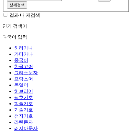
상세검색
결과 내 재검색
인기 검색어
다국어 입력
히라가나
가타카나
중국어
한글고어
그리스문자
프랑스어
독일어
히브리어
괄호기호
학술기호
기술기호
첨자기호
라틴문자
러시아문자