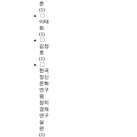
춘
(1)
이태
희
(1)
김정
호
(1)
한국
정신
문화
연구
원
정치
경제
연구
실
편
(1)