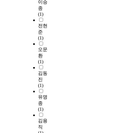
이승
종
(1)
전현
준
(1)
오문
환
(1)
김동
진
(1)
유명
종
(1)
김용
직
(1)