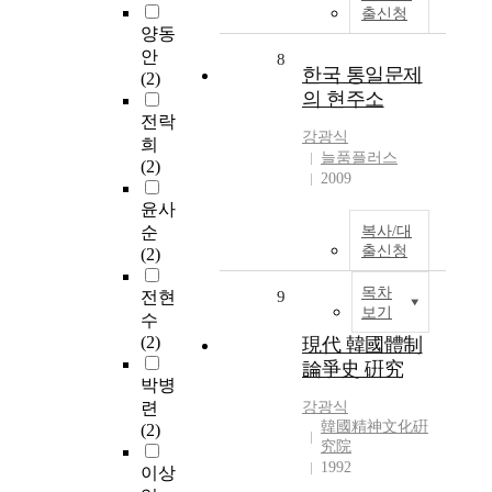
출신청
양동
안
8
한국 통일문제
(2)
의 현주소
전락
강광식
희
늘품플러스
(2)
2009
윤사
순
복사/대
출신청
(2)
목차
전현
9
보기
수
(2)
現代 韓國體制
論爭史 硏究
박병
련
강광식
韓國精神文化硏
(2)
究院
1992
이상