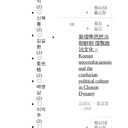
익
(2)
복사/대
출신청
신복
목차
룡
10
보기
(2)
新儒學思想과
김길
朝鮮朝 儒敎政
환
治文化 =
(2)
Korean
neoconfucianism
姜光
and the
植
confucian
(2)
political culture
배병
in Choson
삼
Dynasty
(2)
강광식
集文堂
2000
이익
주
(2)
복사/대
출신청