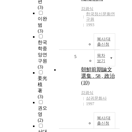
편
(3)
강광식
한국정신문화연
이완
구원
범
1993
(3)
복사/대
한국
출신청
학중
앙연
목차
5
구원
보기
(3)
朝鮮前期論文
選集 . 58 , 政治
姜光
(10)
植
著
강광식
(3)
삼귀문화사
1997
권오
영
복사/대
(2)
출신청
서대