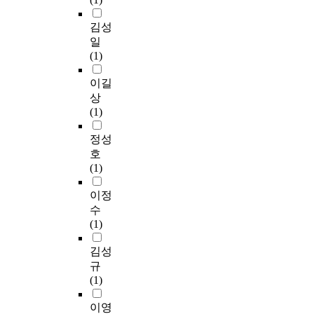
김성
일
(1)
이길
상
(1)
정성
호
(1)
이정
수
(1)
김성
규
(1)
이영