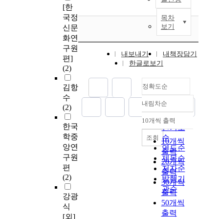
[한
국정
목차
보기
신문
화연
구원
내보내기
내책장담기
편]
한글로보기
(2)
정확도순
김항
수
내림차순
정확도
(2)
순
10개씩 출력
내림차순
한국
인기도
학중
순
조회
10개씩
앙연
연도순
출력
구원
제목순
20개씩
편
저자순
출력
(2)
발행기
30개씩
관순
출력
강광
50개씩
식
출력
[외]