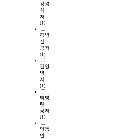
강광
식
저
(1)
김병
진
공저
(1)
김양
명
저
(1)
박병
련
공저
(1)
양동
안