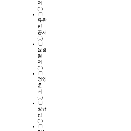
저
(1)
유완
빈
공저
(1)
윤경
철
저
(1)
정영
훈
저
(1)
정규
섭
(1)