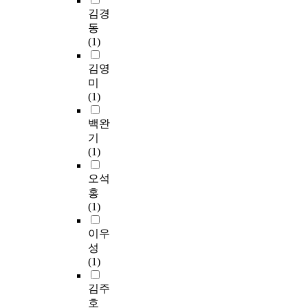
김경
동
(1)
김영
미
(1)
백완
기
(1)
오석
홍
(1)
이우
성
(1)
김주
호