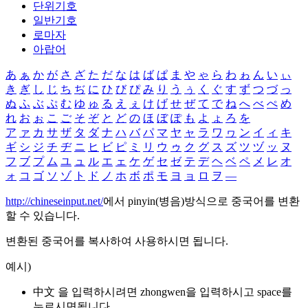
단위기호
일반기호
로마자
아랍어
あ
ぁ
か
が
さ
ざ
た
だ
な
は
ば
ぱ
ま
や
ゃ
ら
わ
ゎ
ん
い
ぃ
き
ぎ
し
じ
ち
ぢ
に
ひ
び
ぴ
み
り
う
ぅ
く
ぐ
す
ず
つ
づ
っ
ぬ
ふ
ぶ
ぷ
む
ゆ
ゅ
る
え
ぇ
け
げ
せ
ぜ
て
で
ね
へ
べ
ぺ
め
れ
お
ぉ
こ
ご
そ
ぞ
と
ど
の
ほ
ぼ
ぽ
も
よ
ょ
ろ
を
ア
ァ
カ
サ
ザ
タ
ダ
ナ
ハ
バ
パ
マ
ヤ
ャ
ラ
ワ
ヮ
ン
イ
ィ
キ
ギ
シ
ジ
チ
ヂ
ニ
ヒ
ビ
ピ
ミ
リ
ウ
ゥ
ク
グ
ス
ズ
ツ
ヅ
ッ
ヌ
フ
ブ
プ
ム
ユ
ュ
ル
エ
ェ
ケ
ゲ
セ
ゼ
テ
デ
ヘ
ベ
ペ
メ
レ
オ
ォ
コ
ゴ
ソ
ゾ
ト
ド
ノ
ホ
ボ
ポ
モ
ヨ
ョ
ロ
ヲ
―
http://chineseinput.net/
에서 pinyin(병음)방식으로 중국어를 변환
할 수 있습니다.
변환된 중국어를 복사하여 사용하시면 됩니다.
예시)
中文 을 입력하시려면
zhongwen
을 입력하시고 space를
누르시면됩니다.