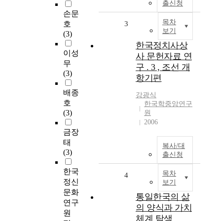
출신청
손문
목차
호
3
보기
(3)
한국정치사상
이성
사 문헌자료 연
무
구 . 3 , 조선 개
(3)
항기편
배종
강광식
호
한국학중앙연구
(3)
원
2006
금장
태
복사/대
(3)
출신청
한국
목차
4
정신
보기
문화
통일한국의 삶
연구
의 양식과 가치
원
체계 탐색