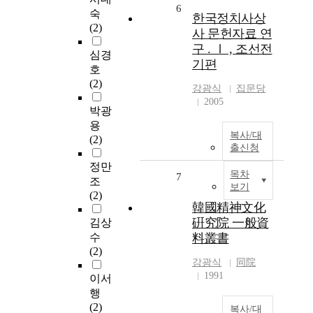
6
숙
한국정치사상
(2)
사 문헌자료 연
구 . Ⅰ , 조선전
심경
기편
호
(2)
강광식
집문당
2005
박광
용
복사/대
(2)
출신청
정만
목차
7
조
보기
(2)
韓國精神文化
硏究院 一般資
김상
수
料叢書
(2)
강광식
同院
1991
이서
행
(2)
복사/대