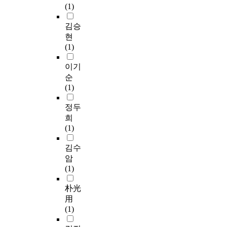
(1)
김승
현
(1)
이기
순
(1)
정두
희
(1)
김수
암
(1)
朴光
用
(1)