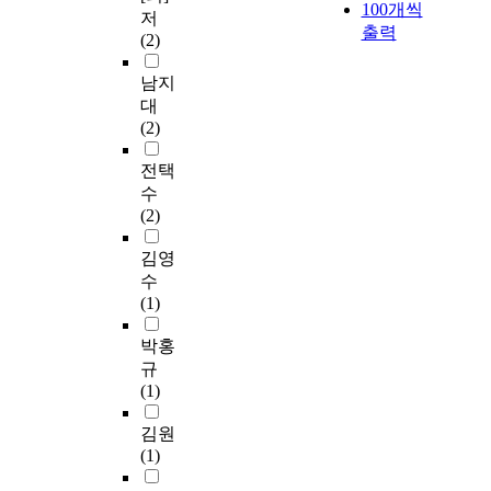
100개씩
저
출력
(2)
남지
대
(2)
전택
수
(2)
김영
수
(1)
박홍
규
(1)
김원
(1)