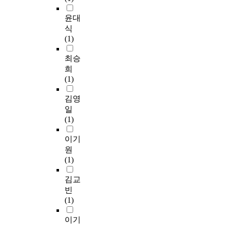
윤대
식
(1)
최승
희
(1)
김영
일
(1)
이기
원
(1)
김교
빈
(1)
이기