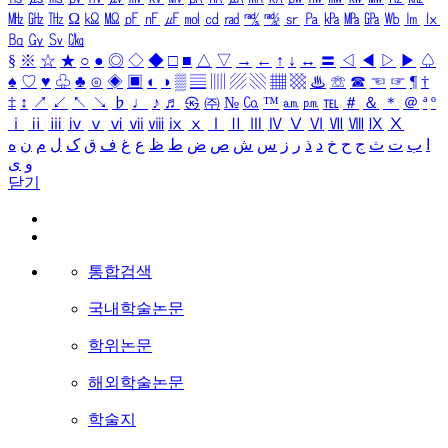
㎒
㎓
㎔
Ω
㏀
㏁
㎊
㎋
㎌
㏖
㏅
㎭
㎮
㎯
㏛
㎩
㎪
㎫
㎬
㏝
㏐
㏓
㏃
㏉
㏜
㏆
§
※
☆
★
○
●
◎
◇
◆
□
■
△
▽
→
←
↑
↓
↔
〓
◁
◀
▷
▶
♤
♠
♡
♥
♧
♣
⊙
◈
▣
◐
◑
▒
▤
▥
▨
▧
▦
▩
♨
☏
☎
☜
☞
¶
†
‡
↕
↗
↙
↖
↘
♭
♩
♪
♬
㉿
㈜
№
㏇
™
㏂
㏘
℡
＃
＆
＊
＠
ª
º
ⅰ
ⅱ
ⅲ
ⅳ
ⅴ
ⅵ
ⅶ
ⅷ
ⅸ
ⅹ
Ⅰ
Ⅱ
Ⅲ
Ⅳ
Ⅴ
Ⅵ
Ⅶ
Ⅷ
Ⅸ
Ⅹ
ا
ب
ت
ث
ج
ح
خ
د
ذ
ر
ز
س
ش
ص
ض
ط
ظ
ع
غ
ف
ق
ک
ل
م
ن
ه
و
ی
닫기
통합검색
국내학술논문
학위논문
해외학술논문
학술지