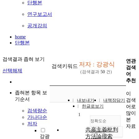
단행본
연구보고서
공개강의
home
단행본
검색결과 좁혀 보기
연관
저자 : 강광식
검색키워드
검색
선택해제
(검색결과
50
건)
어
추천
좁혀본 항목 보
이
기순서
검색
내보내기
내책장담기
어로
한글로보기
검색량순
많이
1
가나다순
본
정확도순
저자
자료
共産主義枇判
내림차순
정확도
方法論摸索
강광