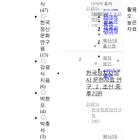
순
식
10개씩 출력
내림차순
인기도
강광식
활용
(47)
韓國精神文化硏
순
조회
도
10개씩
究院
연도순
높은
한국
출력
1987
제목순
자료
정신
20개씩
저자순
문화
출력
복사/대
발행기
연구
30개씩
출신청
관순
원
출력
(15)
50개씩
목차
2
출력
보기
강광
100개씩
한국정치사상
식
출력
사 문헌자료 연
지음
구 . 2 , 조선 중·
(6)
후기편
박현
강광식
모
한국학중앙연구
(4)
원
2005
박충
석
(3)
복사/대