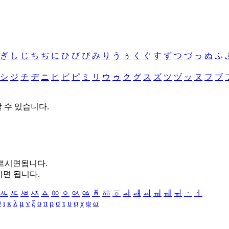
ぎ
し
じ
ち
ぢ
に
ひ
び
ぴ
み
り
う
ぅ
く
ぐ
す
ず
つ
づ
っ
ぬ
ふ
シ
ジ
チ
ヂ
ニ
ヒ
ビ
ピ
ミ
リ
ウ
ゥ
ク
グ
ス
ズ
ツ
ヅ
ッ
ヌ
フ
ブ
할 수 있습니다.
누르시면됩니다.
시면 됩니다.
ㅻ
ㅼ
ㅽ
ㅾ
ㅿ
ㆀ
ㆁ
ㆂ
ㆃ
ㆄ
ㆅ
ㆆ
ㆇ
ㆈ
ㆉ
ㆊ
ㆋ
ㆌ
ㆍ
ㆎ
θ
ι
κ
λ
μ
ν
ξ
ο
π
ρ
σ
τ
υ
φ
χ
ψ
ω