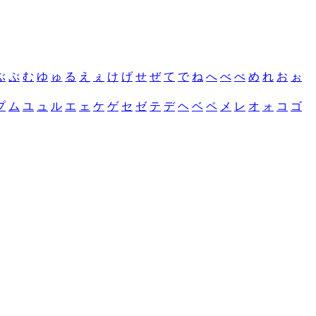
ぶ
ぷ
む
ゆ
ゅ
る
え
ぇ
け
げ
せ
ぜ
て
で
ね
へ
べ
ぺ
め
れ
お
ぉ
プ
ム
ユ
ュ
ル
エ
ェ
ケ
ゲ
セ
ゼ
テ
デ
ヘ
ベ
ペ
メ
レ
オ
ォ
コ
ゴ