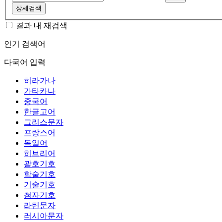
상세검색
결과 내 재검색
인기 검색어
다국어 입력
히라가나
가타카나
중국어
한글고어
그리스문자
프랑스어
독일어
히브리어
괄호기호
학술기호
기술기호
첨자기호
라틴문자
러시아문자