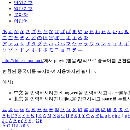
단위기호
일반기호
로마자
아랍어
あ
ぁ
か
が
さ
ざ
た
だ
な
は
ば
ぱ
ま
や
ゃ
ら
わ
ゎ
ん
い
ぃ
き
こ
ご
そ
ぞ
と
ど
の
ほ
ぼ
ぽ
も
よ
ょ
ろ
を
ア
ァ
カ
サ
ザ
タ
ダ
ナ
ハ
バ
パ
マ
ヤ
ャ
ラ
ワ
ヮ
ン
イ
ィ
キ
ギ
ソ
ゾ
ト
ド
ノ
ホ
ボ
ポ
モ
ヨ
ョ
ロ
ヲ
―
http://chineseinput.net/
에서 pinyin(병음)방식으로 중국어를 변환
변환된 중국어를 복사하여 사용하시면 됩니다.
예시)
中文 을 입력하시려면
zhongwen
을 입력하시고 space를
北京 을 입력하시려면
beijing
을 입력하시고 space를 누르
ㅥ
ㅦ
ㅧ
ㅨ
ㅩ
ㅪ
ㅫ
ㅬ
ㅭ
ㅮ
ㅯ
ㅰ
ㅱ
ㅲ
ㅳ
ㅴ
ㅵ
ㅶ
ㅷ
ㅸ
ㅹ
ㅺ
Α
Β
Γ
Δ
Ε
Ζ
Η
Θ
Ι
Κ
Λ
Μ
Ν
Ξ
Ο
Π
Ρ
Σ
Τ
Υ
Φ
Χ
Ψ
Ω
α
β
γ
δ
ε
ζ
η
á
à
Á
À
é
è
É
È
ç
Ç
ê
Ä
Ö
Ü
ä
ö
ü
ß