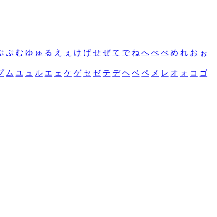
ぶ
ぷ
む
ゆ
ゅ
る
え
ぇ
け
げ
せ
ぜ
て
で
ね
へ
べ
ぺ
め
れ
お
ぉ
プ
ム
ユ
ュ
ル
エ
ェ
ケ
ゲ
セ
ゼ
テ
デ
ヘ
ベ
ペ
メ
レ
オ
ォ
コ
ゴ