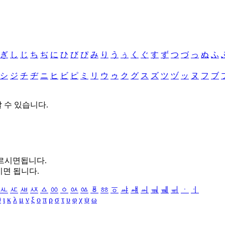
ぎ
し
じ
ち
ぢ
に
ひ
び
ぴ
み
り
う
ぅ
く
ぐ
す
ず
つ
づ
っ
ぬ
ふ
シ
ジ
チ
ヂ
ニ
ヒ
ビ
ピ
ミ
リ
ウ
ゥ
ク
グ
ス
ズ
ツ
ヅ
ッ
ヌ
フ
ブ
할 수 있습니다.
누르시면됩니다.
시면 됩니다.
ㅻ
ㅼ
ㅽ
ㅾ
ㅿ
ㆀ
ㆁ
ㆂ
ㆃ
ㆄ
ㆅ
ㆆ
ㆇ
ㆈ
ㆉ
ㆊ
ㆋ
ㆌ
ㆍ
ㆎ
θ
ι
κ
λ
μ
ν
ξ
ο
π
ρ
σ
τ
υ
φ
χ
ψ
ω