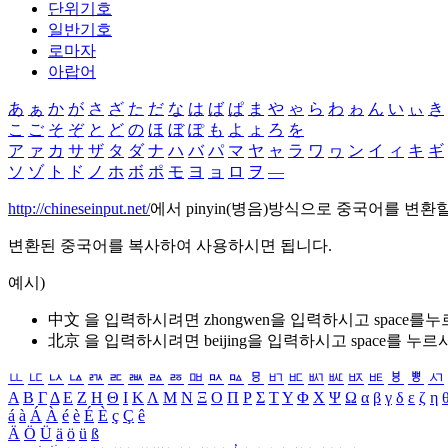
단위기호
일반기호
로마자
아랍어
あ
ぁ
か
が
さ
ざ
た
だ
な
は
ば
ぱ
ま
や
ゃ
ら
わ
ゎ
ん
い
ぃ
き
こ
ご
そ
ぞ
と
ど
の
ほ
ぼ
ぽ
も
よ
ょ
ろ
を
ア
ァ
カ
サ
ザ
タ
ダ
ナ
ハ
バ
パ
マ
ヤ
ャ
ラ
ワ
ヮ
ン
イ
ィ
キ
ギ
ソ
ゾ
ト
ド
ノ
ホ
ボ
ポ
モ
ヨ
ョ
ロ
ヲ
―
http://chineseinput.net/
에서 pinyin(병음)방식으로 중국어를 변환
변환된 중국어를 복사하여 사용하시면 됩니다.
예시)
中文 을 입력하시려면
zhongwen
을 입력하시고 space를
北京 을 입력하시려면
beijing
을 입력하시고 space를 누르
ㅥ
ㅦ
ㅧ
ㅨ
ㅩ
ㅪ
ㅫ
ㅬ
ㅭ
ㅮ
ㅯ
ㅰ
ㅱ
ㅲ
ㅳ
ㅴ
ㅵ
ㅶ
ㅷ
ㅸ
ㅹ
ㅺ
Α
Β
Γ
Δ
Ε
Ζ
Η
Θ
Ι
Κ
Λ
Μ
Ν
Ξ
Ο
Π
Ρ
Σ
Τ
Υ
Φ
Χ
Ψ
Ω
α
β
γ
δ
ε
ζ
η
á
à
Á
À
é
è
É
È
ç
Ç
ê
Ä
Ö
Ü
ä
ö
ü
ß