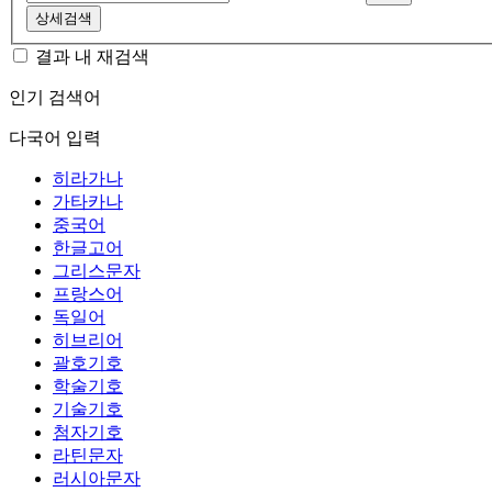
상세검색
결과 내 재검색
인기 검색어
다국어 입력
히라가나
가타카나
중국어
한글고어
그리스문자
프랑스어
독일어
히브리어
괄호기호
학술기호
기술기호
첨자기호
라틴문자
러시아문자