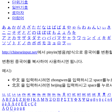
단위기호
일반기호
로마자
아랍어
あ
ぁ
か
が
さ
ざ
た
だ
な
は
ば
ぱ
ま
や
ゃ
ら
わ
ゎ
ん
い
ぃ
き
こ
ご
そ
ぞ
と
ど
の
ほ
ぼ
ぽ
も
よ
ょ
ろ
を
ア
ァ
カ
サ
ザ
タ
ダ
ナ
ハ
バ
パ
マ
ヤ
ャ
ラ
ワ
ヮ
ン
イ
ィ
キ
ギ
ソ
ゾ
ト
ド
ノ
ホ
ボ
ポ
モ
ヨ
ョ
ロ
ヲ
―
http://chineseinput.net/
에서 pinyin(병음)방식으로 중국어를 변환
변환된 중국어를 복사하여 사용하시면 됩니다.
예시)
中文 을 입력하시려면
zhongwen
을 입력하시고 space를
北京 을 입력하시려면
beijing
을 입력하시고 space를 누르
ㅥ
ㅦ
ㅧ
ㅨ
ㅩ
ㅪ
ㅫ
ㅬ
ㅭ
ㅮ
ㅯ
ㅰ
ㅱ
ㅲ
ㅳ
ㅴ
ㅵ
ㅶ
ㅷ
ㅸ
ㅹ
ㅺ
Α
Β
Γ
Δ
Ε
Ζ
Η
Θ
Ι
Κ
Λ
Μ
Ν
Ξ
Ο
Π
Ρ
Σ
Τ
Υ
Φ
Χ
Ψ
Ω
α
β
γ
δ
ε
ζ
η
á
à
Á
À
é
è
É
È
ç
Ç
ê
Ä
Ö
Ü
ä
ö
ü
ß