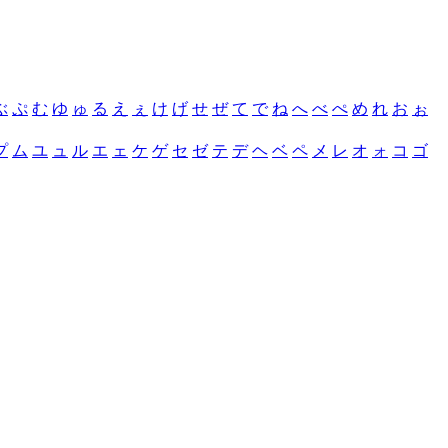
ぶ
ぷ
む
ゆ
ゅ
る
え
ぇ
け
げ
せ
ぜ
て
で
ね
へ
べ
ぺ
め
れ
お
ぉ
プ
ム
ユ
ュ
ル
エ
ェ
ケ
ゲ
セ
ゼ
テ
デ
ヘ
ベ
ペ
メ
レ
オ
ォ
コ
ゴ