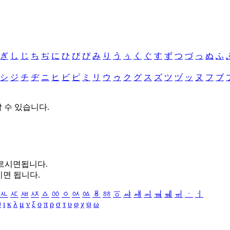
ぎ
し
じ
ち
ぢ
に
ひ
び
ぴ
み
り
う
ぅ
く
ぐ
す
ず
つ
づ
っ
ぬ
ふ
シ
ジ
チ
ヂ
ニ
ヒ
ビ
ピ
ミ
リ
ウ
ゥ
ク
グ
ス
ズ
ツ
ヅ
ッ
ヌ
フ
ブ
할 수 있습니다.
누르시면됩니다.
시면 됩니다.
ㅻ
ㅼ
ㅽ
ㅾ
ㅿ
ㆀ
ㆁ
ㆂ
ㆃ
ㆄ
ㆅ
ㆆ
ㆇ
ㆈ
ㆉ
ㆊ
ㆋ
ㆌ
ㆍ
ㆎ
θ
ι
κ
λ
μ
ν
ξ
ο
π
ρ
σ
τ
υ
φ
χ
ψ
ω