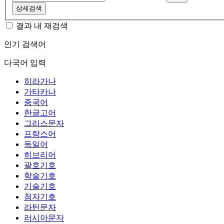
상세검색
결과 내 재검색
인기 검색어
다국어 입력
히라가나
가타카나
중국어
한글고어
그리스문자
프랑스어
독일어
히브리어
괄호기호
학술기호
기술기호
첨자기호
라틴문자
러시아문자