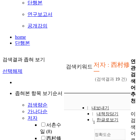
단행본
연구보고서
공개강의
home
단행본
검색결과 좁혀 보기
연
저자 : 西村修
검색키워드
관
一
선택해제
검
(검색결과
19
건)
색
어
좁혀본 항목 보기순서
추
천
검색량순
내보내기
가나다순
이
내책장담기
저자
한글로보기
검
1
서촌수
색
일
(8)
어
정확도순
西村修