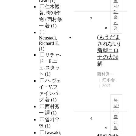
Iwao
(1)
복
仁木巖
사/
대
著. 靑刈作
출
3
物 / 西村修
신
一 著
(1)
청
(もうだま
Neustadt,
Richard E.
されない)
(1)
新型コロ
リチャ-
ナの大誤
ドㆍE.ニ
解
ュ-スタッ
ト
(1)
西村秀一
幻冬舎
ハ-ヴェ
2021
イㆍV.フ
ァインバ-
グ 著
(1)
복
사/
西村秀
대
一 譯
(1)
출
4
암기우
신
언
(1)
청
Iwasaki,