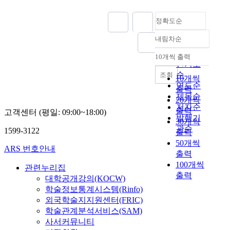
정확도순
내림차순
정확도
순
10개씩 출력
내림차순
인기도
순
조회
10개씩
연도순
출력
제목순
20개씩
저자순
출력
고객센터 (평일: 09:00~18:00)
발행기
30개씩
관순
1599-3122
출력
50개씩
ARS 번호안내
출력
100개씩
관련누리집
출력
대학공개강의(KOCW)
학술정보통계시스템(Rinfo)
외국학술지지원센터(FRIC)
학술관계분석서비스(SAM)
사서커뮤니티