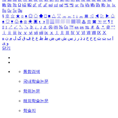
㎒
㎓
㎔
Ω
㏀
㏁
㎊
㎋
㎌
㏖
㏅
㎭
㎮
㎯
㏛
㎩
㎪
㎫
㎬
㏝
㏐
㏓
㏃
㏉
㏜
㏆
§
※
☆
★
○
●
◎
◇
◆
□
■
△
▽
→
←
↑
↓
↔
〓
◁
◀
▷
▶
♤
♠
♡
♥
♧
♣
⊙
◈
▣
◐
◑
▒
▤
▥
▨
▧
▦
▩
♨
☏
☎
☜
☞
¶
†
‡
↕
↗
↙
↖
↘
♭
♩
♪
♬
㉿
㈜
№
㏇
™
㏂
㏘
℡
＃
＆
＊
＠
ª
º
ⅰ
ⅱ
ⅲ
ⅳ
ⅴ
ⅵ
ⅶ
ⅷ
ⅸ
ⅹ
Ⅰ
Ⅱ
Ⅲ
Ⅳ
Ⅴ
Ⅵ
Ⅶ
Ⅷ
Ⅸ
Ⅹ
ا
ب
ت
ث
ج
ح
خ
د
ذ
ر
ز
س
ش
ص
ض
ط
ظ
ع
غ
ف
ق
ک
ل
م
ن
ه
و
ی
닫기
통합검색
국내학술논문
학위논문
해외학술논문
학술지