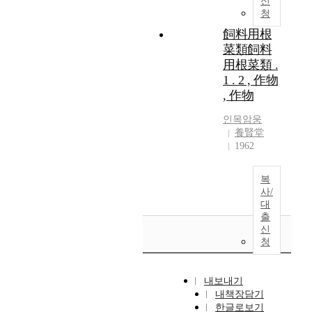
신
청
飼料用根
菜類飼料
用根菜類 .
1 . 2 , 作物
, 作物
인목암웅
養賢堂
1962
복
사/
대
출
신
청
내보내기
내책장담기
한글로보기