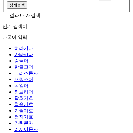
상세검색
결과 내 재검색
인기 검색어
다국어 입력
히라가나
가타카나
중국어
한글고어
그리스문자
프랑스어
독일어
히브리어
괄호기호
학술기호
기술기호
첨자기호
라틴문자
러시아문자