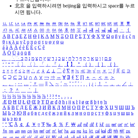
北京 을 입력하시려면
beijing
을 입력하시고 space를 누르
시면 됩니다.
ㅥ
ㅦ
ㅧ
ㅨ
ㅩ
ㅪ
ㅫ
ㅬ
ㅭ
ㅮ
ㅯ
ㅰ
ㅱ
ㅲ
ㅳ
ㅴ
ㅵ
ㅶ
ㅷ
ㅸ
ㅹ
ㅺ
ㅻ
ㅼ
ㅽ
ㅾ
ㅿ
ㆀ
ㆁ
ㆂ
ㆃ
ㆄ
ㆅ
ㆆ
ㆇ
ㆈ
ㆉ
ㆊ
ㆋ
ㆌ
ㆍ
ㆎ
Α
Β
Γ
Δ
Ε
Ζ
Η
Θ
Ι
Κ
Λ
Μ
Ν
Ξ
Ο
Π
Ρ
Σ
Τ
Υ
Φ
Χ
Ψ
Ω
α
β
γ
δ
ε
ζ
η
θ
ι
κ
λ
μ
ν
ξ
ο
π
ρ
σ
τ
υ
φ
χ
ψ
ω
á
à
Á
À
é
è
É
È
ç
Ç
ê
Ä
Ö
Ü
ä
ö
ü
ß
ְ
ֳ
ֲ
ֱ
ָ
ַ
ֵ
ֶ
ִ
ֹ
ּ
ֻ
ׂ
ׁ
ּ
ב
ה
נ
מ
צ
ת
ץ
ש
ד
ג
כ
ע
י
ח
ל
ך
ף
ק
ר
א
ט
ו
ן
ם
פ
‘
’
“
”
〔
〕
〈
〉
「
」
『
』
【
】
＂
（
）
［
］
｛
｝
±
×
÷
≠
≤
≥
∞
∴
♂
♀
∠
⊥
⌒
∂
∇
≡
≒
≪
≫
√
∽
∝
∵
∫
∬
∈
∋
⊆
⊇
⊂
⊃
∪
∩
∧
∨
￢
⇒
⇔
∀
∃
∮
∑
∏
＋
－
＜
＝
＞
、
。
·
‥
…
¨
〃
―
∥
＼
∼
´
～
ˇ
˘
˝
˚
˙
¸
˛
¡
¿
ː
！
＇
，
．
／
：
；
？
＾
＿
｀
｜
½
⅓
⅔
¼
¾
⅛
⅜
⅝
⅞
¹
²
³
⁴
ⁿ
₁
₂
₃
₄
Æ
Ð
Ħ
Ĳ
Ł
Ø
Œ
Þ
Ŧ
Ŋ
æ
đ
ð
ħ
ı
ĳ
ĸ
ŀ
ł
ø
œ
ß
þ
ŧ
ŋ
ŉ
А
Б
В
Г
Д
Е
Ё
Ж
З
И
Й
К
Л
М
Н
О
П
Р
С
Т
У
Ф
Х
Ц
Ч
Ш
Щ
Ъ
Ы
Ь
Э
Ю
Я
а
б
в
г
д
е
ё
ж
з
и
й
к
л
м
н
о
п
р
с
т
у
ф
х
ц
ч
ш
щ
ъ
ы
ь
э
ю
я
′
″
℃
Å
￠
￡
￥
¤
℉
‰
＄
％
Ｆ
￦
㎕
㎖
㎗
ℓ
㎘
㏄
㎣
㎤
㎥
㎦
㎙
㎚
㎛
㎜
㎝
㎞
㎟
㎠
㎡
㎢
㏊
㎍
㎎
㎏
㏏
㎈
㎉
㏈
㎧
㎨
㎰
㎱
㎲
㎳
㎴
㎵
㎶
㎷
㎸
㎹
㎀
㎁
㎂
㎃
㎄
㎺
㎻
㎽
㎾
㎿
㎐
㎑