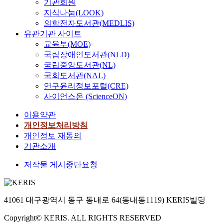
기관회원
지식나눔(LOOK)
의학전자도서관(MEDLIS)
유관기관 사이트
교육부(MOE)
국립장애인도서관(NLD)
국립중앙도서관(NL)
국회도서관(NAL)
연구윤리정보포털(CRE)
사이언스온 (ScienceON)
이용약관
개인정보처리방침
개인정보 재동의
기관소개
저작물 게시중단요청
41061 대구광역시 동구 동내로 64(동내동1119) KERIS빌딩
Copyright© KERIS. ALL RIGHTS RESERVED