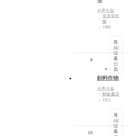
學
서촌수일
文永堂出
版
1989
복
사/
대
출
9
신
청
飼料作物
서촌수일
朝倉書店
1952
복
사/
대
출
10