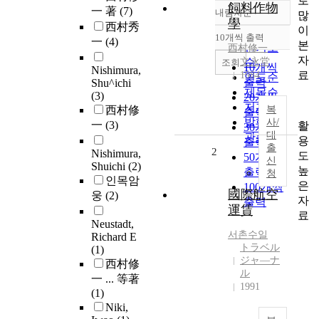
로
飼料作物
一 著
(7)
내림차순
많
정확도
學
西村秀
이
순
10개씩 출력
一
(4)
내림차순
본
인기도
西村修一
자
文永堂
순
조회
10개씩
Nishimura,
료
1984
연도순
출력
Shu^ichi
제목순
(3)
20개씩
저자순
西村修
복
출력
발행기
사/
一
(3)
활
30개씩
대
관순
용
출력
출
2
Nishimura,
도
50개씩
신
Shuichi
(2)
높
출력
청
인목암
은
100개씩
國際航空
웅
(2)
자
출력
運賃
료
Neustadt,
서촌수일
Richard E
トラベル
(1)
ジャ―ナ
西村修
ル
一 ... 等著
1991
(1)
Niki,