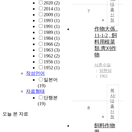
2020
(2)
대
2014
(1)
출
7
2009
(1)
신
1993
(1)
청
1991
(1)
作物大係 .
1989
(1)
11-1-2 , 飼
1984
(1)
料用根菜
1966
(2)
類.靑刈作
1963
(3)
物
1962
(2)
1956
(1)
서촌수일
1952
(1)
양현당
작성언어
1962
일본어
(19)
복
자료형태
사/
단행본
대
(19)
출
8
신
오늘 본 자료
청
飼料作物