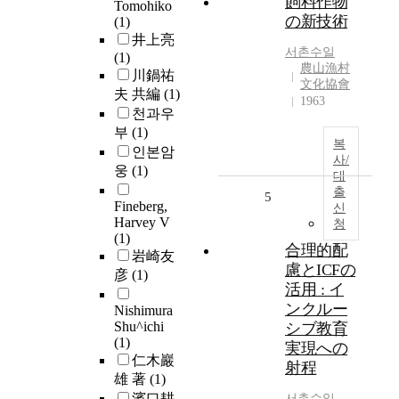
飼料作物
Tomohiko
の新技術
(1)
井上亮
서촌수일
(1)
農山漁村
川鍋祐
文化協會
夫 共編
(1)
1963
천과우
부
(1)
복
인본암
사/
웅
(1)
대
출
5
Fineberg,
신
Harvey V
청
(1)
合理的配
岩崎友
慮とICFの
彦
(1)
活用 : イ
ンクルー
Nishimura
Shu^ichi
シブ教育
(1)
実現への
仁木巖
射程
雄 著
(1)
濱口耕
서촌수일