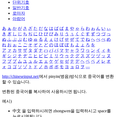
단위기호
일반기호
로마자
아랍어
あ
ぁ
か
が
さ
ざ
た
だ
な
は
ば
ぱ
ま
や
ゃ
ら
わ
ゎ
ん
い
ぃ
き
ぎ
し
じ
ち
ぢ
に
ひ
び
ぴ
み
り
う
ぅ
く
ぐ
す
ず
つ
づ
っ
ぬ
ふ
ぶ
ぷ
む
ゆ
ゅ
る
え
ぇ
け
げ
せ
ぜ
て
で
ね
へ
べ
ぺ
め
れ
お
ぉ
こ
ご
そ
ぞ
と
ど
の
ほ
ぼ
ぽ
も
よ
ょ
ろ
を
ア
ァ
カ
サ
ザ
タ
ダ
ナ
ハ
バ
パ
マ
ヤ
ャ
ラ
ワ
ヮ
ン
イ
ィ
キ
ギ
シ
ジ
チ
ヂ
ニ
ヒ
ビ
ピ
ミ
リ
ウ
ゥ
ク
グ
ス
ズ
ツ
ヅ
ッ
ヌ
フ
ブ
プ
ム
ユ
ュ
ル
エ
ェ
ケ
ゲ
セ
ゼ
テ
デ
ヘ
ベ
ペ
メ
レ
オ
ォ
コ
ゴ
ソ
ゾ
ト
ド
ノ
ホ
ボ
ポ
モ
ヨ
ョ
ロ
ヲ
―
http://chineseinput.net/
에서 pinyin(병음)방식으로 중국어를 변환
할 수 있습니다.
변환된 중국어를 복사하여 사용하시면 됩니다.
예시)
中文 을 입력하시려면
zhongwen
을 입력하시고 space를
누르시면됩니다.