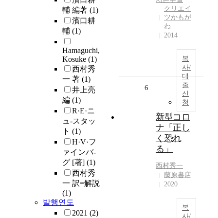
クリエイ
輔 編著
(1)
ツかもが
濱口耕
わ
輔
(1)
2014
Hamaguchi,
Kosuke
(1)
복
사/
西村秀
대
一 著
(1)
출
6
井上亮
신
編
(1)
청
R·E·ニ
新型コロ
ュ-スタッ
ナ「正し
ト
(1)
く恐れ
H·V·フ
る」
ァインバ-
グ [著]
(1)
西村秀一
西村秀
藤原書店
一 訳=解説
2020
(1)
발행연도
복
2021
(2)
사/