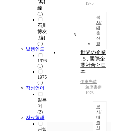
[共]
1975
編
(1)
복
사/
石川
대
博友
출
3
[編]
신
(1)
청
발행연도
世界の企業
. 5 , 國際企
1976
業社會と日
(1)
本
1975
伊東光晴
(1)
筑摩書房
작성언어
1976
일본
어
복
(2)
사/
자료형태
대
출
신
단행