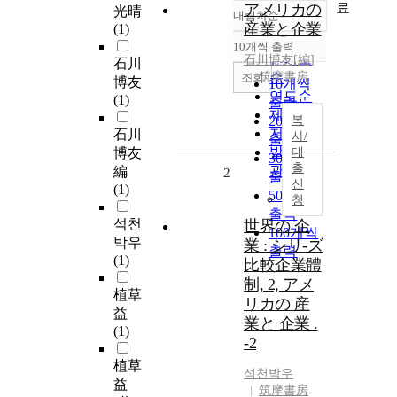
료
アメリカの
光晴
내림차순
정확도
産業と企業
(1)
순
10개씩 출력
내림차순
인기도
石川博友
[
編
]
石川
筑摩書房
순
조회
博友
10개씩
연도순
(1)
출력
제목순
20개씩
복
저자순
石川
사/
출력
발행기
博友
대
30개씩
출
관순
編
2
출력
신
(1)
50개씩
청
출력
석천
世界の 企
100개씩
박우
業 : シリ-ズ
출력
(1)
比較企業體
制, 2, アメ
植草
リカの 産
益
業と 企業 .
(1)
-2
植草
석천
박우
益
筑摩書房