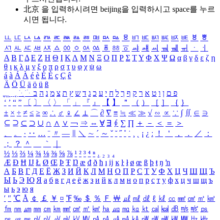
北京 을 입력하시려면
beijing
을 입력하시고 space를 누르
시면 됩니다.
ㅥ
ㅦ
ㅧ
ㅨ
ㅩ
ㅪ
ㅫ
ㅬ
ㅭ
ㅮ
ㅯ
ㅰ
ㅱ
ㅲ
ㅳ
ㅴ
ㅵ
ㅶ
ㅷ
ㅸ
ㅹ
ㅺ
ㅻ
ㅼ
ㅽ
ㅾ
ㅿ
ㆀ
ㆁ
ㆂ
ㆃ
ㆄ
ㆅ
ㆆ
ㆇ
ㆈ
ㆉ
ㆊ
ㆋ
ㆌ
ㆍ
ㆎ
Α
Β
Γ
Δ
Ε
Ζ
Η
Θ
Ι
Κ
Λ
Μ
Ν
Ξ
Ο
Π
Ρ
Σ
Τ
Υ
Φ
Χ
Ψ
Ω
α
β
γ
δ
ε
ζ
η
θ
ι
κ
λ
μ
ν
ξ
ο
π
ρ
σ
τ
υ
φ
χ
ψ
ω
á
à
Á
À
é
è
É
È
ç
Ç
ê
Ä
Ö
Ü
ä
ö
ü
ß
ְ
ֳ
ֲ
ֱ
ָ
ַ
ֵ
ֶ
ִ
ֹ
ּ
ֻ
ׂ
ׁ
ּ
ב
ה
נ
מ
צ
ת
ץ
ש
ד
ג
כ
ע
י
ח
ל
ך
ף
ק
ר
א
ט
ו
ן
ם
פ
‘
’
“
”
〔
〕
〈
〉
「
」
『
』
【
】
＂
（
）
［
］
｛
｝
±
×
÷
≠
≤
≥
∞
∴
♂
♀
∠
⊥
⌒
∂
∇
≡
≒
≪
≫
√
∽
∝
∵
∫
∬
∈
∋
⊆
⊇
⊂
⊃
∪
∩
∧
∨
￢
⇒
⇔
∀
∃
∮
∑
∏
＋
－
＜
＝
＞
、
。
·
‥
…
¨
〃
―
∥
＼
∼
´
～
ˇ
˘
˝
˚
˙
¸
˛
¡
¿
ː
！
＇
，
．
／
：
；
？
＾
＿
｀
｜
½
⅓
⅔
¼
¾
⅛
⅜
⅝
⅞
¹
²
³
⁴
ⁿ
₁
₂
₃
₄
Æ
Ð
Ħ
Ĳ
Ł
Ø
Œ
Þ
Ŧ
Ŋ
æ
đ
ð
ħ
ı
ĳ
ĸ
ŀ
ł
ø
œ
ß
þ
ŧ
ŋ
ŉ
А
Б
В
Г
Д
Е
Ё
Ж
З
И
Й
К
Л
М
Н
О
П
Р
С
Т
У
Ф
Х
Ц
Ч
Ш
Щ
Ъ
Ы
Ь
Э
Ю
Я
а
б
в
г
д
е
ё
ж
з
и
й
к
л
м
н
о
п
р
с
т
у
ф
х
ц
ч
ш
щ
ъ
ы
ь
э
ю
я
′
″
℃
Å
￠
￡
￥
¤
℉
‰
＄
％
Ｆ
￦
㎕
㎖
㎗
ℓ
㎘
㏄
㎣
㎤
㎥
㎦
㎙
㎚
㎛
㎜
㎝
㎞
㎟
㎠
㎡
㎢
㏊
㎍
㎎
㎏
㏏
㎈
㎉
㏈
㎧
㎨
㎰
㎱
㎲
㎳
㎴
㎵
㎶
㎷
㎸
㎹
㎀
㎁
㎂
㎃
㎄
㎺
㎻
㎽
㎾
㎿
㎐
㎑