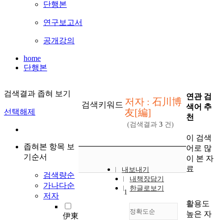
단행본
연구보고서
공개강의
home
단행본
검색결과 좁혀 보기
연관 검
저자 : 石川博
검색키워드
색어 추
友[編]
선택해제
천
(검색결과
3
건)
이 검색
좁혀본 항목 보
어로 많
기순서
이 본 자
료
내보내기
검색량순
내책장담기
가나다순
한글로보기
1
저자
활용도
정확도순
높은 자
伊東