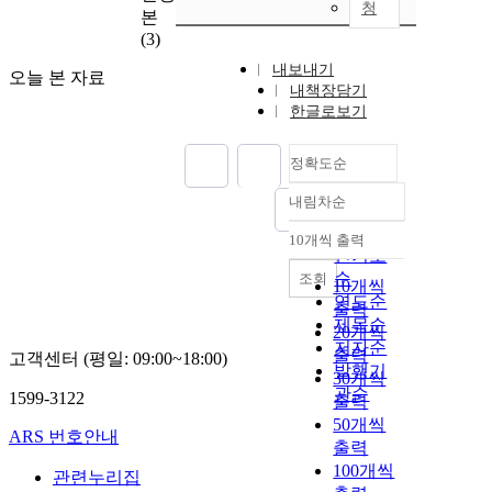
청
본
(3)
내보내기
오늘 본 자료
내책장담기
한글로보기
정확도순
내림차순
정확도
순
10개씩 출력
내림차순
인기도
순
조회
10개씩
연도순
출력
제목순
20개씩
저자순
출력
고객센터 (평일: 09:00~18:00)
발행기
30개씩
관순
1599-3122
출력
50개씩
ARS 번호안내
출력
100개씩
관련누리집