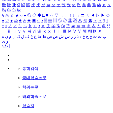
㎒
㎓
㎔
Ω
㏀
㏁
㎊
㎋
㎌
㏖
㏅
㎭
㎮
㎯
㏛
㎩
㎪
㎫
㎬
㏝
㏐
㏓
㏃
㏉
㏜
㏆
§
※
☆
★
○
●
◎
◇
◆
□
■
△
▽
→
←
↑
↓
↔
〓
◁
◀
▷
▶
♤
♠
♡
♥
♧
♣
⊙
◈
▣
◐
◑
▒
▤
▥
▨
▧
▦
▩
♨
☏
☎
☜
☞
¶
†
‡
↕
↗
↙
↖
↘
♭
♩
♪
♬
㉿
㈜
№
㏇
™
㏂
㏘
℡
＃
＆
＊
＠
ª
º
ⅰ
ⅱ
ⅲ
ⅳ
ⅴ
ⅵ
ⅶ
ⅷ
ⅸ
ⅹ
Ⅰ
Ⅱ
Ⅲ
Ⅳ
Ⅴ
Ⅵ
Ⅶ
Ⅷ
Ⅸ
Ⅹ
ا
ب
ت
ث
ج
ح
خ
د
ذ
ر
ز
س
ش
ص
ض
ط
ظ
ع
غ
ف
ق
ک
ل
م
ن
ه
و
ی
닫기
통합검색
국내학술논문
학위논문
해외학술논문
학술지