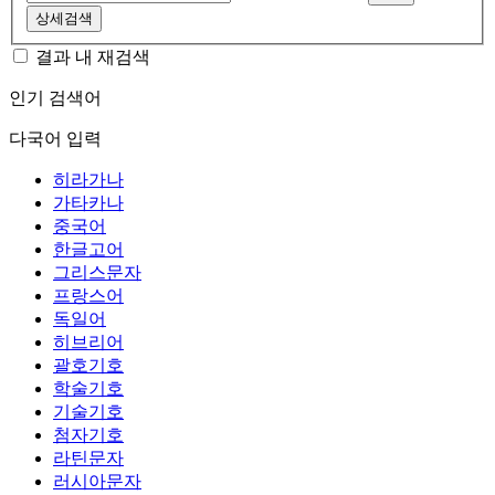
상세검색
결과 내 재검색
인기 검색어
다국어 입력
히라가나
가타카나
중국어
한글고어
그리스문자
프랑스어
독일어
히브리어
괄호기호
학술기호
기술기호
첨자기호
라틴문자
러시아문자