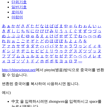
단위기호
일반기호
로마자
아랍어
あ
ぁ
か
が
さ
ざ
た
だ
な
は
ば
ぱ
ま
や
ゃ
ら
わ
ゎ
ん
い
ぃ
き
ぎ
し
じ
ち
ぢ
に
ひ
び
ぴ
み
り
う
ぅ
く
ぐ
す
ず
つ
づ
っ
ぬ
ふ
ぶ
ぷ
む
ゆ
ゅ
る
え
ぇ
け
げ
せ
ぜ
て
で
ね
へ
べ
ぺ
め
れ
お
ぉ
こ
ご
そ
ぞ
と
ど
の
ほ
ぼ
ぽ
も
よ
ょ
ろ
を
ア
ァ
カ
サ
ザ
タ
ダ
ナ
ハ
バ
パ
マ
ヤ
ャ
ラ
ワ
ヮ
ン
イ
ィ
キ
ギ
シ
ジ
チ
ヂ
ニ
ヒ
ビ
ピ
ミ
リ
ウ
ゥ
ク
グ
ス
ズ
ツ
ヅ
ッ
ヌ
フ
ブ
プ
ム
ユ
ュ
ル
エ
ェ
ケ
ゲ
セ
ゼ
テ
デ
ヘ
ベ
ペ
メ
レ
オ
ォ
コ
ゴ
ソ
ゾ
ト
ド
ノ
ホ
ボ
ポ
モ
ヨ
ョ
ロ
ヲ
―
http://chineseinput.net/
에서 pinyin(병음)방식으로 중국어를 변환
할 수 있습니다.
변환된 중국어를 복사하여 사용하시면 됩니다.
예시)
中文 을 입력하시려면
zhongwen
을 입력하시고 space를
누르시면됩니다.