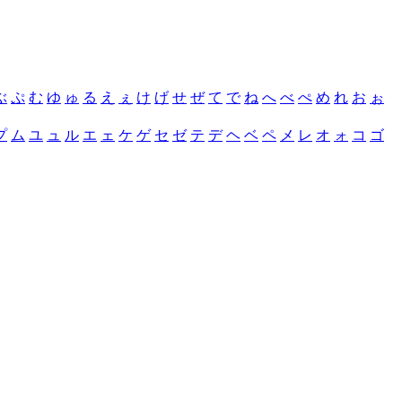
ぶ
ぷ
む
ゆ
ゅ
る
え
ぇ
け
げ
せ
ぜ
て
で
ね
へ
べ
ぺ
め
れ
お
ぉ
プ
ム
ユ
ュ
ル
エ
ェ
ケ
ゲ
セ
ゼ
テ
デ
ヘ
ベ
ペ
メ
レ
オ
ォ
コ
ゴ