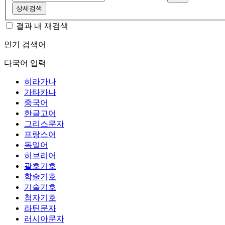
상세검색
결과 내 재검색
인기 검색어
다국어 입력
히라가나
가타카나
중국어
한글고어
그리스문자
프랑스어
독일어
히브리어
괄호기호
학술기호
기술기호
첨자기호
라틴문자
러시아문자