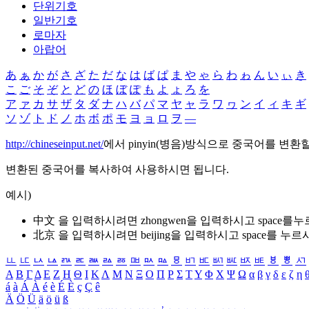
단위기호
일반기호
로마자
아랍어
あ
ぁ
か
が
さ
ざ
た
だ
な
は
ば
ぱ
ま
や
ゃ
ら
わ
ゎ
ん
い
ぃ
き
こ
ご
そ
ぞ
と
ど
の
ほ
ぼ
ぽ
も
よ
ょ
ろ
を
ア
ァ
カ
サ
ザ
タ
ダ
ナ
ハ
バ
パ
マ
ヤ
ャ
ラ
ワ
ヮ
ン
イ
ィ
キ
ギ
ソ
ゾ
ト
ド
ノ
ホ
ボ
ポ
モ
ヨ
ョ
ロ
ヲ
―
http://chineseinput.net/
에서 pinyin(병음)방식으로 중국어를 변환
변환된 중국어를 복사하여 사용하시면 됩니다.
예시)
中文 을 입력하시려면
zhongwen
을 입력하시고 space를
北京 을 입력하시려면
beijing
을 입력하시고 space를 누르
ㅥ
ㅦ
ㅧ
ㅨ
ㅩ
ㅪ
ㅫ
ㅬ
ㅭ
ㅮ
ㅯ
ㅰ
ㅱ
ㅲ
ㅳ
ㅴ
ㅵ
ㅶ
ㅷ
ㅸ
ㅹ
ㅺ
Α
Β
Γ
Δ
Ε
Ζ
Η
Θ
Ι
Κ
Λ
Μ
Ν
Ξ
Ο
Π
Ρ
Σ
Τ
Υ
Φ
Χ
Ψ
Ω
α
β
γ
δ
ε
ζ
η
á
à
Á
À
é
è
É
È
ç
Ç
ê
Ä
Ö
Ü
ä
ö
ü
ß