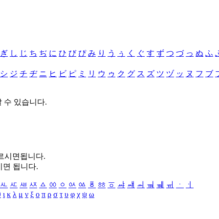
ぎ
し
じ
ち
ぢ
に
ひ
び
ぴ
み
り
う
ぅ
く
ぐ
す
ず
つ
づ
っ
ぬ
ふ
シ
ジ
チ
ヂ
ニ
ヒ
ビ
ピ
ミ
リ
ウ
ゥ
ク
グ
ス
ズ
ツ
ヅ
ッ
ヌ
フ
ブ
할 수 있습니다.
누르시면됩니다.
시면 됩니다.
ㅻ
ㅼ
ㅽ
ㅾ
ㅿ
ㆀ
ㆁ
ㆂ
ㆃ
ㆄ
ㆅ
ㆆ
ㆇ
ㆈ
ㆉ
ㆊ
ㆋ
ㆌ
ㆍ
ㆎ
θ
ι
κ
λ
μ
ν
ξ
ο
π
ρ
σ
τ
υ
φ
χ
ψ
ω