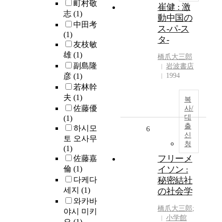
町村敬
崔健 : 激
志
(1)
動中国の
中田考
ス-パ-ス
(1)
タ-
友枝敏
雄
(1)
橋爪大三郎
副島隆
岩波書店
彦
(1)
1994
若林幹
夫
(1)
복
佐藤優
사/
대
(1)
출
하시모
6
신
토 오사무
청
(1)
フリーメ
佐藤嘉
倫
(1)
イソン :
다케다
秘密結社
세지
(1)
の社会学
와카바
橋爪大三郎
;
야시 미키
小学館
오
(1)