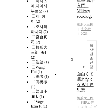
軍事·戦争
하시즈
入門 =
메,다이사
Military
부로오
(2)
sociology
제, 청
이
(2)
橋爪大三郎
오사와
光文社
마사치
(2)
2023
宮台真
司
(2)
복
橋爪大
사/
三郎 [著]
대
(2)
출
3
崔健
(1)
신
청
Wang,
Hui
(1)
面白くて
編者
(1)
眠れなく
高橋徹
なる江戸
(1)
思想
鷲田小
彌太
(1)
橋爪大三郎
Vogel,
PHPエデ
Ezra F.
(1)
ィタ-ズ·グ