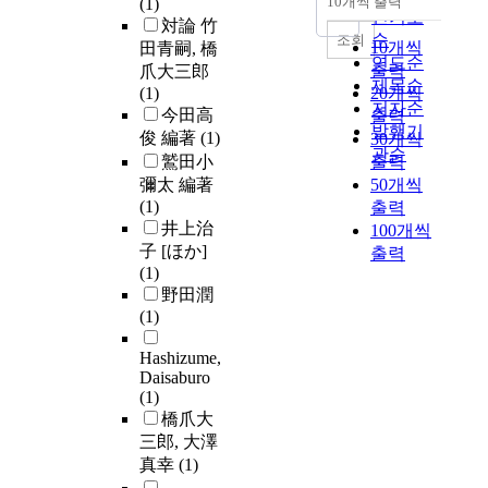
10개씩 출력
(1)
내림차순
인기도
対論 竹
순
조회
10개씩
田青嗣, 橋
연도순
출력
爪大三郎
제목순
(1)
20개씩
저자순
今田高
출력
발행기
俊 編著
(1)
30개씩
관순
鷲田小
출력
彌太 編著
50개씩
(1)
출력
井上治
100개씩
子 [ほか]
출력
(1)
野田潤
(1)
Hashizume,
Daisaburo
(1)
橋爪大
三郎, 大澤
真幸
(1)