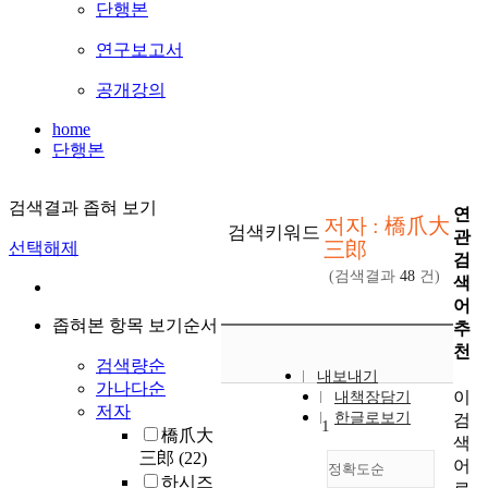
단행본
연구보고서
공개강의
home
단행본
검색결과 좁혀 보기
연
저자 : 橋爪大
검색키워드
관
三郎
선택해제
검
(검색결과
48
건)
색
어
좁혀본 항목 보기순서
추
천
검색량순
내보내기
가나다순
이
내책장담기
저자
한글로보기
검
1
橋爪大
색
三郎
(22)
어
정확도순
하시즈