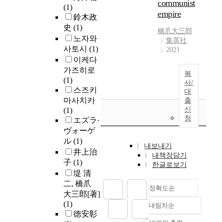
communist
(1)
empire
鈴木政
史
(1)
橋爪大三郎
노자와
集英社
사토시
(1)
2021
이케다
가즈히로
복
(1)
사/
스즈키
대
마사치카
출
신
(1)
청
エズラ·
ヴォーゲ
ル
(1)
내보내기
井上治
내책장담기
子
(1)
한글로보기
堤 清
二, 橋爪
정확도순
大三郎[著]
(1)
내림차순
정확도
徳安彰
순