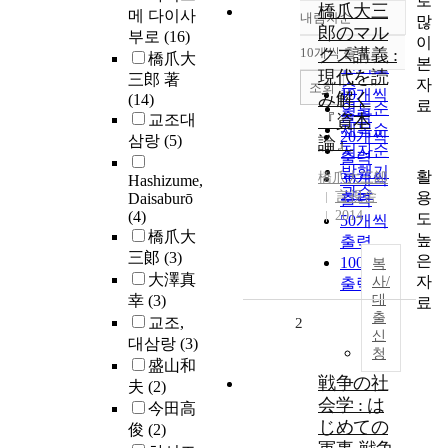
로
橋爪大三
메 다이사
내림차순
많
정확도
郎のマル
부로
(16)
이
순
10개씩 출력
クス講義 :
橋爪大
내림차순
본
인기도
現代を読
三郎 著
자
순
조회
10개씩
み解く
(14)
료
연도순
출력
교조대
『資本
제목순
20개씩
삼랑
(5)
論』
저자순
출력
발행기
활
橋爪
30개씩
大三郞
Hashizume,
관순
용
言視舎
Daisaburō
출력
(4)
2014
도
50개씩
橋爪大
높
출력
三郞
(3)
은
100개씩
복
大澤真
자
사/
출력
幸
(3)
대
료
출
교조,
2
신
대삼랑
(3)
청
盛山和
戦争の社
夫
(2)
会学 : は
今田高
じめての
俊
(2)