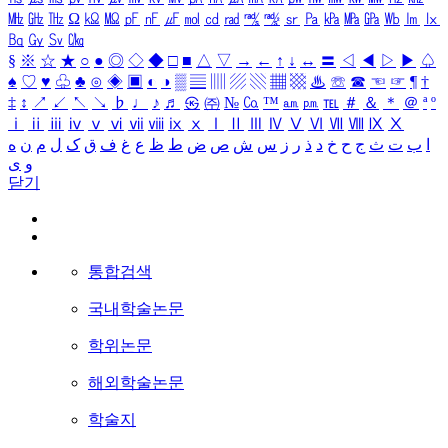
㎒
㎓
㎔
Ω
㏀
㏁
㎊
㎋
㎌
㏖
㏅
㎭
㎮
㎯
㏛
㎩
㎪
㎫
㎬
㏝
㏐
㏓
㏃
㏉
㏜
㏆
§
※
☆
★
○
●
◎
◇
◆
□
■
△
▽
→
←
↑
↓
↔
〓
◁
◀
▷
▶
♤
♠
♡
♥
♧
♣
⊙
◈
▣
◐
◑
▒
▤
▥
▨
▧
▦
▩
♨
☏
☎
☜
☞
¶
†
‡
↕
↗
↙
↖
↘
♭
♩
♪
♬
㉿
㈜
№
㏇
™
㏂
㏘
℡
＃
＆
＊
＠
ª
º
ⅰ
ⅱ
ⅲ
ⅳ
ⅴ
ⅵ
ⅶ
ⅷ
ⅸ
ⅹ
Ⅰ
Ⅱ
Ⅲ
Ⅳ
Ⅴ
Ⅵ
Ⅶ
Ⅷ
Ⅸ
Ⅹ
ا
ب
ت
ث
ج
ح
خ
د
ذ
ر
ز
س
ش
ص
ض
ط
ظ
ع
غ
ف
ق
ک
ل
م
ن
ه
و
ی
닫기
통합검색
국내학술논문
학위논문
해외학술논문
학술지