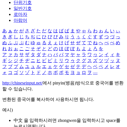
단위기호
일반기호
로마자
아랍어
あ
ぁ
か
が
さ
ざ
た
だ
な
は
ば
ぱ
ま
や
ゃ
ら
わ
ゎ
ん
い
ぃ
き
ぎ
し
じ
ち
ぢ
に
ひ
び
ぴ
み
り
う
ぅ
く
ぐ
す
ず
つ
づ
っ
ぬ
ふ
ぶ
ぷ
む
ゆ
ゅ
る
え
ぇ
け
げ
せ
ぜ
て
で
ね
へ
べ
ぺ
め
れ
お
ぉ
こ
ご
そ
ぞ
と
ど
の
ほ
ぼ
ぽ
も
よ
ょ
ろ
を
ア
ァ
カ
サ
ザ
タ
ダ
ナ
ハ
バ
パ
マ
ヤ
ャ
ラ
ワ
ヮ
ン
イ
ィ
キ
ギ
シ
ジ
チ
ヂ
ニ
ヒ
ビ
ピ
ミ
リ
ウ
ゥ
ク
グ
ス
ズ
ツ
ヅ
ッ
ヌ
フ
ブ
プ
ム
ユ
ュ
ル
エ
ェ
ケ
ゲ
セ
ゼ
テ
デ
ヘ
ベ
ペ
メ
レ
オ
ォ
コ
ゴ
ソ
ゾ
ト
ド
ノ
ホ
ボ
ポ
モ
ヨ
ョ
ロ
ヲ
―
http://chineseinput.net/
에서 pinyin(병음)방식으로 중국어를 변환
할 수 있습니다.
변환된 중국어를 복사하여 사용하시면 됩니다.
예시)
中文 을 입력하시려면
zhongwen
을 입력하시고 space를
누르시면됩니다.