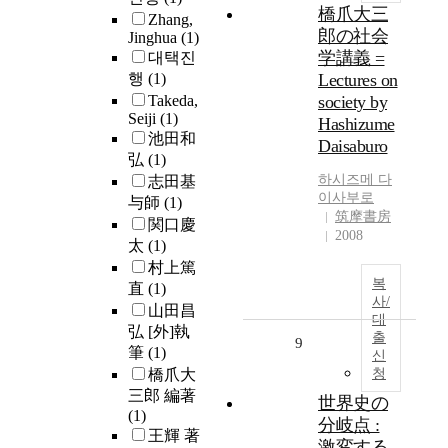
橋爪大三
Zhang,
郎の社会
Jinghua
(1)
学講義 =
대택진
행
(1)
Lectures on
Takeda,
society by
Seiji
(1)
Hashizume
池田和
Daisaburo
弘
(1)
하시즈메 다
志田基
이사부로
与師
(1)
筑摩書房
関口慶
2008
太
(1)
村上篤
복
直
(1)
사/
山田昌
대
弘 [外]執
출
9
筆
(1)
신
橋爪大
청
三郎 編著
世界史の
(1)
分岐点 :
王輝 著
激変する