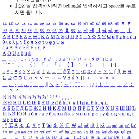
北京 을 입력하시려면
beijing
을 입력하시고 space를 누르
시면 됩니다.
ㅥ
ㅦ
ㅧ
ㅨ
ㅩ
ㅪ
ㅫ
ㅬ
ㅭ
ㅮ
ㅯ
ㅰ
ㅱ
ㅲ
ㅳ
ㅴ
ㅵ
ㅶ
ㅷ
ㅸ
ㅹ
ㅺ
ㅻ
ㅼ
ㅽ
ㅾ
ㅿ
ㆀ
ㆁ
ㆂ
ㆃ
ㆄ
ㆅ
ㆆ
ㆇ
ㆈ
ㆉ
ㆊ
ㆋ
ㆌ
ㆍ
ㆎ
Α
Β
Γ
Δ
Ε
Ζ
Η
Θ
Ι
Κ
Λ
Μ
Ν
Ξ
Ο
Π
Ρ
Σ
Τ
Υ
Φ
Χ
Ψ
Ω
α
β
γ
δ
ε
ζ
η
θ
ι
κ
λ
μ
ν
ξ
ο
π
ρ
σ
τ
υ
φ
χ
ψ
ω
á
à
Á
À
é
è
É
È
ç
Ç
ê
Ä
Ö
Ü
ä
ö
ü
ß
ְ
ֳ
ֲ
ֱ
ָ
ַ
ֵ
ֶ
ִ
ֹ
ּ
ֻ
ׂ
ׁ
ּ
ב
ה
נ
מ
צ
ת
ץ
ש
ד
ג
כ
ע
י
ח
ל
ך
ף
ק
ר
א
ט
ו
ן
ם
פ
‘
’
“
”
〔
〕
〈
〉
「
」
『
』
【
】
＂
（
）
［
］
｛
｝
±
×
÷
≠
≤
≥
∞
∴
♂
♀
∠
⊥
⌒
∂
∇
≡
≒
≪
≫
√
∽
∝
∵
∫
∬
∈
∋
⊆
⊇
⊂
⊃
∪
∩
∧
∨
￢
⇒
⇔
∀
∃
∮
∑
∏
＋
－
＜
＝
＞
、
。
·
‥
…
¨
〃
―
∥
＼
∼
´
～
ˇ
˘
˝
˚
˙
¸
˛
¡
¿
ː
！
＇
，
．
／
：
；
？
＾
＿
｀
｜
½
⅓
⅔
¼
¾
⅛
⅜
⅝
⅞
¹
²
³
⁴
ⁿ
₁
₂
₃
₄
Æ
Ð
Ħ
Ĳ
Ł
Ø
Œ
Þ
Ŧ
Ŋ
æ
đ
ð
ħ
ı
ĳ
ĸ
ŀ
ł
ø
œ
ß
þ
ŧ
ŋ
ŉ
А
Б
В
Г
Д
Е
Ё
Ж
З
И
Й
К
Л
М
Н
О
П
Р
С
Т
У
Ф
Х
Ц
Ч
Ш
Щ
Ъ
Ы
Ь
Э
Ю
Я
а
б
в
г
д
е
ё
ж
з
и
й
к
л
м
н
о
п
р
с
т
у
ф
х
ц
ч
ш
щ
ъ
ы
ь
э
ю
я
′
″
℃
Å
￠
￡
￥
¤
℉
‰
＄
％
Ｆ
￦
㎕
㎖
㎗
ℓ
㎘
㏄
㎣
㎤
㎥
㎦
㎙
㎚
㎛
㎜
㎝
㎞
㎟
㎠
㎡
㎢
㏊
㎍
㎎
㎏
㏏
㎈
㎉
㏈
㎧
㎨
㎰
㎱
㎲
㎳
㎴
㎵
㎶
㎷
㎸
㎹
㎀
㎁
㎂
㎃
㎄
㎺
㎻
㎽
㎾
㎿
㎐
㎑