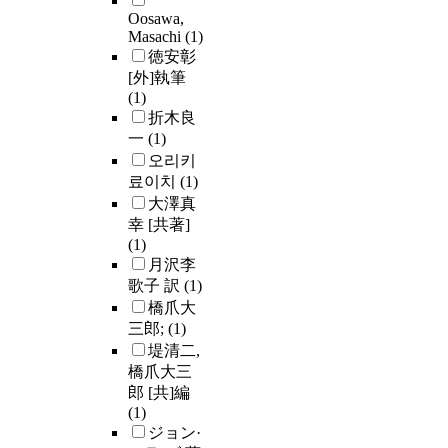
Oosawa,
Masachi
(1)
徳安彰
[外]執筆
(1)
折木良
一
(1)
오리키
료이치
(1)
大澤真
幸 [共著]
(1)
月沢李
歌子 訳
(1)
橋爪大
三郎;
(1)
堤清二,
橋爪大三
郎 [共]編
(1)
ジョン·