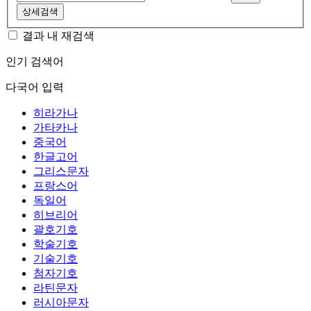
상세검색
결과 내 재검색
인기 검색어
다국어 입력
히라가나
가타카나
중국어
한글고어
그리스문자
프랑스어
독일어
히브리어
괄호기호
학술기호
기술기호
첨자기호
라틴문자
러시아문자