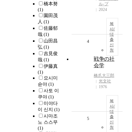
橋本努
ル-プ
(1)
2024
園田茂
人
(1)
복
佐藤郁
사/
哉
(1)
대
출
山田昌
4
신
弘
(1)
청
吉見俊
戦争の社
哉
(1)
会学
伊藤真
(1)
橋爪大三郎
요시미
光文社
슌야
(1)
1976
사토 이
쿠야
(1)
복
미야다
사/
이 신지
(1)
대
시마조
출
5
노 스스무
신
청
(1)