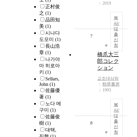
2019
正村俊
之
(1)
복
品田知
사/
美
(1)
대
시나다
출
7
도모미
(1)
신
청
長山浩
章
(1)
橋爪大三
나가야
郎コレク
마 히로아
ション
키
(1)
Sellars,
교조대삼랑
John
(1)
勁草書房
佐藤優
1993
著
(1)
노다 메
복
구미
(1)
사/
대
佐藤俊
출
樹
(1)
8
신
대택,
청
진행
(1)