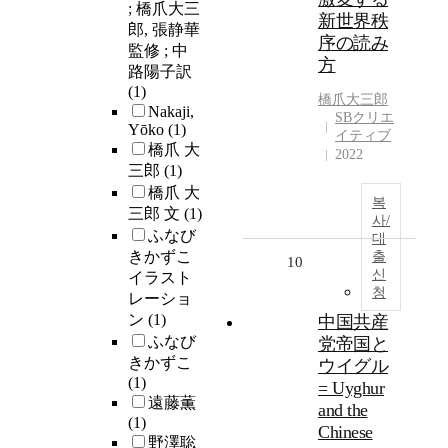
; 橋爪大三
新世界秩
郎, 張静華
序の読み
監修 ; 中
方
路陽子訳
(1)
橋爪大三郎
Nakaji,
SBクリエ
Yōko
(1)
イティブ
橋爪 大
2022
三郎
(1)
橋爪 大
복
三郎 文
(1)
사/
ふなび
대
きかずこ
출
10
신
イラスト
청
レーショ
ン
(1)
中国共産
ふなび
党帝国と
きかずこ
ウイグル
(1)
= Uyghur
遠藤薫
and the
(1)
Chinese
野澤聡