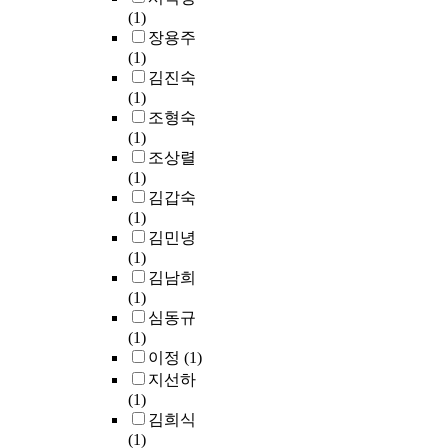
(1)
장용주
(1)
김진숙
(1)
조형숙
(1)
조상렬
(1)
김갑숙
(1)
김민녕
(1)
김남희
(1)
심동규
(1)
이정
(1)
지선하
(1)
김희식
(1)