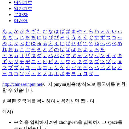
단위기호
일반기호
로마자
아랍어
あ
ぁ
か
が
さ
ざ
た
だ
な
は
ば
ぱ
ま
や
ゃ
ら
わ
ゎ
ん
い
ぃ
き
ぎ
し
じ
ち
ぢ
に
ひ
び
ぴ
み
り
う
ぅ
く
ぐ
す
ず
つ
づ
っ
ぬ
ふ
ぶ
ぷ
む
ゆ
ゅ
る
え
ぇ
け
げ
せ
ぜ
て
で
ね
へ
べ
ぺ
め
れ
お
ぉ
こ
ご
そ
ぞ
と
ど
の
ほ
ぼ
ぽ
も
よ
ょ
ろ
を
ア
ァ
カ
サ
ザ
タ
ダ
ナ
ハ
バ
パ
マ
ヤ
ャ
ラ
ワ
ヮ
ン
イ
ィ
キ
ギ
シ
ジ
チ
ヂ
ニ
ヒ
ビ
ピ
ミ
リ
ウ
ゥ
ク
グ
ス
ズ
ツ
ヅ
ッ
ヌ
フ
ブ
プ
ム
ユ
ュ
ル
エ
ェ
ケ
ゲ
セ
ゼ
テ
デ
ヘ
ベ
ペ
メ
レ
オ
ォ
コ
ゴ
ソ
ゾ
ト
ド
ノ
ホ
ボ
ポ
モ
ヨ
ョ
ロ
ヲ
―
http://chineseinput.net/
에서 pinyin(병음)방식으로 중국어를 변환
할 수 있습니다.
변환된 중국어를 복사하여 사용하시면 됩니다.
예시)
中文 을 입력하시려면
zhongwen
을 입력하시고 space를
누르시면됩니다.