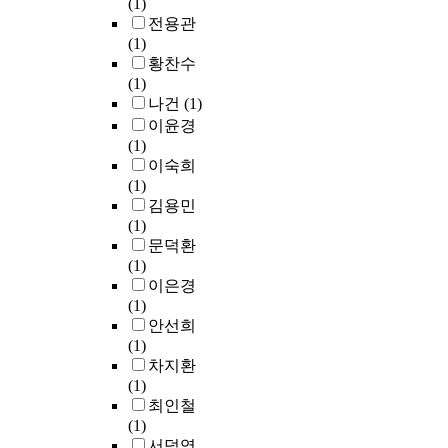
(1)
전용관
(1)
황찬수
(1)
나건
(1)
이윤경
(1)
이숙희
(1)
김용민
(1)
문덕환
(1)
이은경
(1)
안선희
(1)
차지환
(1)
최인철
(1)
서덕영