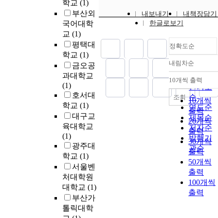
학교
(1)
부산외
내보내기
내책장담기
국어대학
한글로보기
교
(1)
평택대
정확도순
학교
(1)
내림차순
금오공
정확도
과대학교
순
10개씩 출력
내림차
(1)
인기도
호서대
순
조회
10개씩
학교
(1)
연도순
출력
대구교
제목순
20개씩
육대학교
저자순
출력
(1)
발행기
30개씩
광주대
관순
출력
학교
(1)
50개씩
서울벤
출력
처대학원
100개씩
대학교
(1)
출력
부산가
톨릭대학