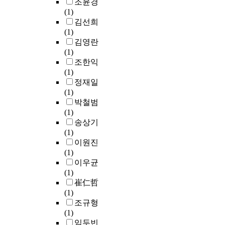
조윤경
(1)
김선희
(1)
김영란
(1)
조한익
(1)
정재일
(1)
박철범
(1)
송상기
(1)
이원진
(1)
이우균
(1)
崔仁哲
(1)
조규형
(1)
임두빈