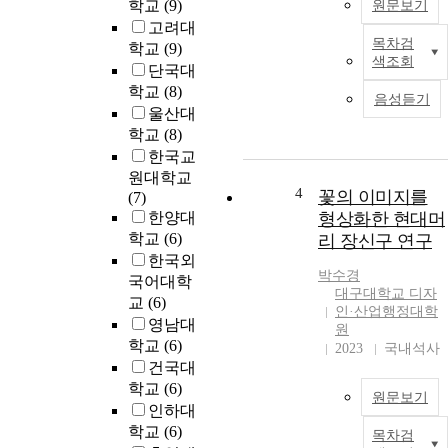
학교
(9)
원문보기
고려대
목차검
학교
(9)
색조회
단국대
학교
(8)
음성듣기
울산대
학교
(8)
한국교
원대학교
4
꽃의 이미지를
(7)
한양대
형상화한 현대머
학교
(6)
리 장신구 연구
한국외
박수경
국어대학
대구대학교 디자
교
(6)
인·산업행정대학
영남대
원
학교
(6)
2023
국내석사
건국대
학교
(6)
원문보기
인하대
학교
(6)
목차검