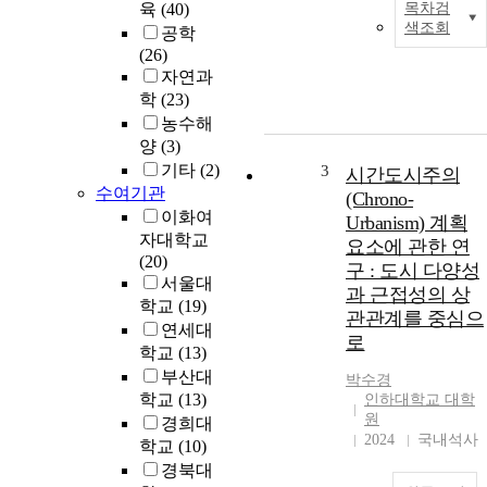
육
(40)
목차검
색조회
공학
(26)
자연과
학
(23)
농수해
양
(3)
기타
(2)
3
시간도시주의
수여기관
(Chrono-
이화여
Urbanism) 계획
자대학교
요소에 관한 연
(20)
구 : 도시 다양성
서울대
과 근접성의 상
학교
(19)
관관계를 중심으
연세대
로
학교
(13)
부산대
박수경
학교
(13)
인하대학교 대학
원
경희대
2024
국내석사
학교
(10)
경북대