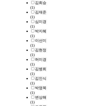
김희승
(1)
김재준
(1)
심미경
(1)
박지혜
(1)
이선미
(1)
김현정
(1)
허미경
(1)
김병희
(1)
김인식
(1)
박영목
(1)
변상해
(1)