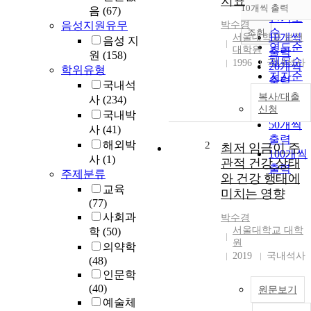
지표
순
10개씩 출력
음
(67)
내림차
인기도
음성지원유무
박수경
순
조회
10개씩
서울대학교 보건
음성 지
연도순
대학원
출력
원
(158)
제목순
1996
국내석사
20개씩
학위유형
저자순
출력
국내석
발행기
30개씩
복사/대출
사
(234)
관순
신청
출력
국내박
50개씩
사
(41)
출력
해외박
2
최저 임금이 주
100개씩
사
(1)
관적 건강 상태
출력
주제분류
와 건강 행태에
교육
미치는 영향
(77)
사회과
박수경
서울대학교 대학
학
(50)
원
의약학
2019
국내석사
(48)
인문학
(40)
원문보기
예술체