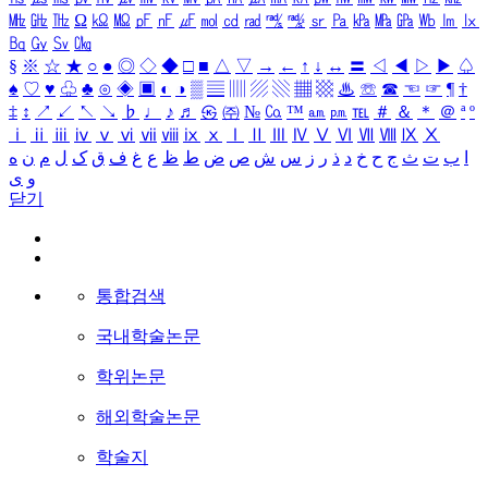
㎒
㎓
㎔
Ω
㏀
㏁
㎊
㎋
㎌
㏖
㏅
㎭
㎮
㎯
㏛
㎩
㎪
㎫
㎬
㏝
㏐
㏓
㏃
㏉
㏜
㏆
§
※
☆
★
○
●
◎
◇
◆
□
■
△
▽
→
←
↑
↓
↔
〓
◁
◀
▷
▶
♤
♠
♡
♥
♧
♣
⊙
◈
▣
◐
◑
▒
▤
▥
▨
▧
▦
▩
♨
☏
☎
☜
☞
¶
†
‡
↕
↗
↙
↖
↘
♭
♩
♪
♬
㉿
㈜
№
㏇
™
㏂
㏘
℡
＃
＆
＊
＠
ª
º
ⅰ
ⅱ
ⅲ
ⅳ
ⅴ
ⅵ
ⅶ
ⅷ
ⅸ
ⅹ
Ⅰ
Ⅱ
Ⅲ
Ⅳ
Ⅴ
Ⅵ
Ⅶ
Ⅷ
Ⅸ
Ⅹ
ا
ب
ت
ث
ج
ح
خ
د
ذ
ر
ز
س
ش
ص
ض
ط
ظ
ع
غ
ف
ق
ک
ل
م
ن
ه
و
ی
닫기
통합검색
국내학술논문
학위논문
해외학술논문
학술지