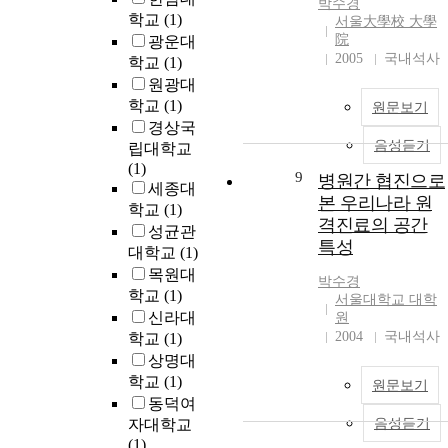
박수경
학교
(1)
서울大學校 大學
院
광운대
2005
국내석사
학교
(1)
원광대
학교
(1)
원문보기
경상국
음성듣기
립대학교
(1)
9
병원간 협진으로
세종대
본 우리나라 원
학교
(1)
격진료의 공간
성균관
특성
대학교
(1)
목원대
박수경
학교
(1)
서울대학교 대학
신라대
원
2004
국내석사
학교
(1)
상명대
학교
(1)
원문보기
동덕여
자대학교
음성듣기
(1)