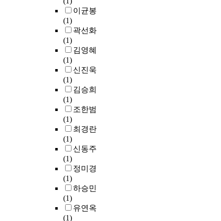
(1)
이균봉
(1)
곽선화
(1)
김영혜
(1)
신진욱
(1)
김승희
(1)
조한범
(1)
최경란
(1)
신동주
(1)
정미경
(1)
하승민
(1)
유연옥
(1)