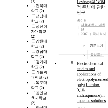
(3)
Levinas)의 '윤리
전북대
적 주체'에 관한
학교
(2)
연구
전남대
박수경
학교
(2)
서울대학교 대학
성신여
원
자대학교
2007
국내석사
(2)
강원대
원문보기
학교
(2)
경남대
음성듣기
학교
(2)
경기대
8
Electrochemical
학교
(2)
studies and
가톨릭
applications of
대학교
(2)
electropolymerized
목포대
poly(1-amino-
학교
(2)
9,10-
경인교
anthraquinone)in
육대학교
aqueous solutions
(2)
한남대