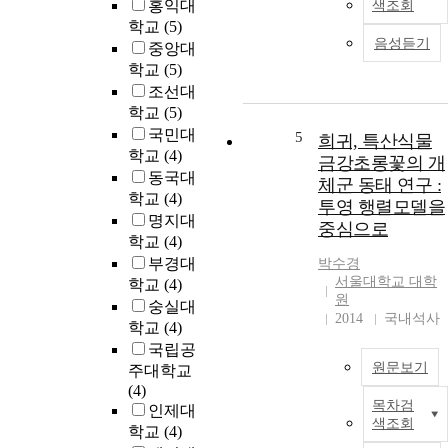
홍익대
색조회
학교
(5)
음성듣기
중앙대
학교
(5)
조선대
학교
(5)
국민대
5
희귀, 특산식물
학교
(4)
금강초롱꽃의 개
동국대
체군 동태 연구 :
학교
(4)
투영 행렬모델을
명지대
중심으로
학교
(4)
부경대
박수경
서울대학교 대학
학교
(4)
원
숭실대
2014
국내석사
학교
(4)
국립공
원문보기
주대학교
(4)
목차검
인제대
색조회
학교
(4)