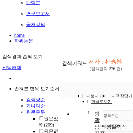
단행본
연구보고서
공개강의
home
학위논문
검색결과 좁혀 보기
저자 : 朴秀卿
검색키워드
선택해제
(검색결과
276
건)
좁혀본 항목 보기순서
내보내기
내책장담기
검색량순
한글로보기
가나다순
원문유무
1
방
정확도순
원문있
광
음
(209)
암의 생물학적
내림차순
정확도
원문없