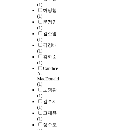
(1)
허명행
(1)
문정민
(1)
김소영
(1)
김경배
(1)
김화순
(1)
Candice
A.
MacDonald
(1)
노명환
(1)
김수지
(1)
고재윤
(1)
정수모