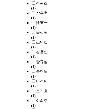
정광조
(1)
장우혁
(1)
徐東一
(1)
육성필
(1)
조남철
(1)
김용만
(1)
황규삼
(1)
송현옥
(1)
이경민
(1)
조기호
(1)
이의주
(1)