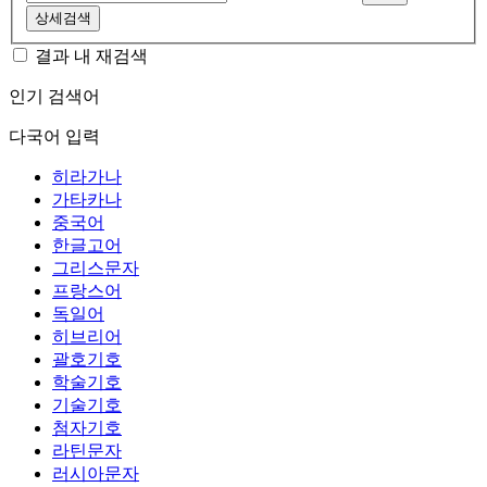
상세검색
결과 내 재검색
인기 검색어
다국어 입력
히라가나
가타카나
중국어
한글고어
그리스문자
프랑스어
독일어
히브리어
괄호기호
학술기호
기술기호
첨자기호
라틴문자
러시아문자