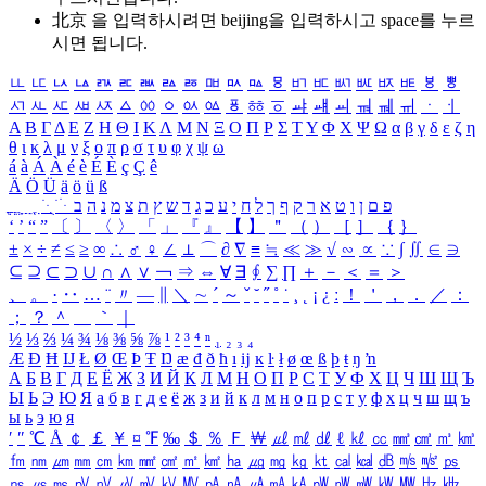
北京 을 입력하시려면
beijing
을 입력하시고 space를 누르
시면 됩니다.
ㅥ
ㅦ
ㅧ
ㅨ
ㅩ
ㅪ
ㅫ
ㅬ
ㅭ
ㅮ
ㅯ
ㅰ
ㅱ
ㅲ
ㅳ
ㅴ
ㅵ
ㅶ
ㅷ
ㅸ
ㅹ
ㅺ
ㅻ
ㅼ
ㅽ
ㅾ
ㅿ
ㆀ
ㆁ
ㆂ
ㆃ
ㆄ
ㆅ
ㆆ
ㆇ
ㆈ
ㆉ
ㆊ
ㆋ
ㆌ
ㆍ
ㆎ
Α
Β
Γ
Δ
Ε
Ζ
Η
Θ
Ι
Κ
Λ
Μ
Ν
Ξ
Ο
Π
Ρ
Σ
Τ
Υ
Φ
Χ
Ψ
Ω
α
β
γ
δ
ε
ζ
η
θ
ι
κ
λ
μ
ν
ξ
ο
π
ρ
σ
τ
υ
φ
χ
ψ
ω
á
à
Á
À
é
è
É
È
ç
Ç
ê
Ä
Ö
Ü
ä
ö
ü
ß
ְ
ֳ
ֲ
ֱ
ָ
ַ
ֵ
ֶ
ִ
ֹ
ּ
ֻ
ׂ
ׁ
ּ
ב
ה
נ
מ
צ
ת
ץ
ש
ד
ג
כ
ע
י
ח
ל
ך
ף
ק
ר
א
ט
ו
ן
ם
פ
‘
’
“
”
〔
〕
〈
〉
「
」
『
』
【
】
＂
（
）
［
］
｛
｝
±
×
÷
≠
≤
≥
∞
∴
♂
♀
∠
⊥
⌒
∂
∇
≡
≒
≪
≫
√
∽
∝
∵
∫
∬
∈
∋
⊆
⊇
⊂
⊃
∪
∩
∧
∨
￢
⇒
⇔
∀
∃
∮
∑
∏
＋
－
＜
＝
＞
、
。
·
‥
…
¨
〃
―
∥
＼
∼
´
～
ˇ
˘
˝
˚
˙
¸
˛
¡
¿
ː
！
＇
，
．
／
：
；
？
＾
＿
｀
｜
½
⅓
⅔
¼
¾
⅛
⅜
⅝
⅞
¹
²
³
⁴
ⁿ
₁
₂
₃
₄
Æ
Ð
Ħ
Ĳ
Ł
Ø
Œ
Þ
Ŧ
Ŋ
æ
đ
ð
ħ
ı
ĳ
ĸ
ŀ
ł
ø
œ
ß
þ
ŧ
ŋ
ŉ
А
Б
В
Г
Д
Е
Ё
Ж
З
И
Й
К
Л
М
Н
О
П
Р
С
Т
У
Ф
Х
Ц
Ч
Ш
Щ
Ъ
Ы
Ь
Э
Ю
Я
а
б
в
г
д
е
ё
ж
з
и
й
к
л
м
н
о
п
р
с
т
у
ф
х
ц
ч
ш
щ
ъ
ы
ь
э
ю
я
′
″
℃
Å
￠
￡
￥
¤
℉
‰
＄
％
Ｆ
￦
㎕
㎖
㎗
ℓ
㎘
㏄
㎣
㎤
㎥
㎦
㎙
㎚
㎛
㎜
㎝
㎞
㎟
㎠
㎡
㎢
㏊
㎍
㎎
㎏
㏏
㎈
㎉
㏈
㎧
㎨
㎰
㎱
㎲
㎳
㎴
㎵
㎶
㎷
㎸
㎹
㎀
㎁
㎂
㎃
㎄
㎺
㎻
㎽
㎾
㎿
㎐
㎑