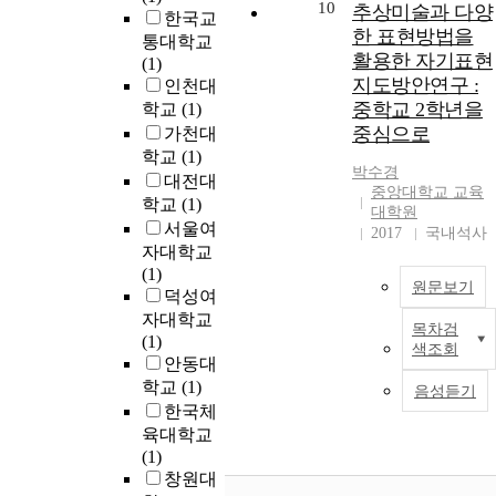
10
추상미술과 다양
한국교
한 표현방법을
통대학교
활용한 자기표현
(1)
지도방안연구 :
인천대
중학교 2학년을
학교
(1)
중심으로
가천대
학교
(1)
박수경
대전대
중앙대학교 교육
학교
(1)
대학원
서울여
2017
국내석사
자대학교
(1)
원문보기
덕성여
자대학교
목차검
(1)
색조회
안동대
학교
(1)
음성듣기
한국체
육대학교
(1)
창원대