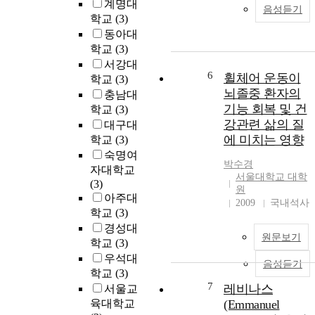
계명대
음성듣기
학교
(3)
동아대
학교
(3)
서강대
6
휠체어 운동이
학교
(3)
뇌졸중 환자의
충남대
기능 회복 및 건
학교
(3)
강관련 삶의 질
대구대
에 미치는 영향
학교
(3)
숙명여
박수경
자대학교
서울대학교 대학
(3)
원
아주대
2009
국내석사
학교
(3)
경성대
원문보기
학교
(3)
우석대
음성듣기
학교
(3)
7
레비나스
서울교
육대학교
(Emmanuel