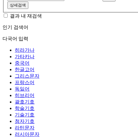
상세검색
결과 내 재검색
인기 검색어
다국어 입력
히라가나
가타카나
중국어
한글고어
그리스문자
프랑스어
독일어
히브리어
괄호기호
학술기호
기술기호
첨자기호
라틴문자
러시아문자