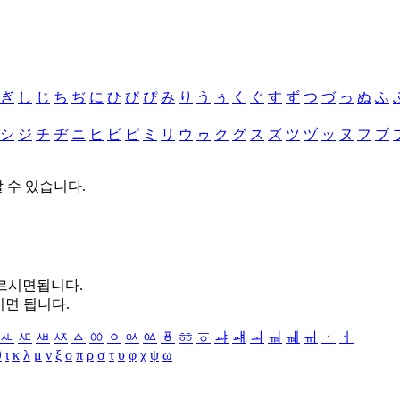
ぎ
し
じ
ち
ぢ
に
ひ
び
ぴ
み
り
う
ぅ
く
ぐ
す
ず
つ
づ
っ
ぬ
ふ
シ
ジ
チ
ヂ
ニ
ヒ
ビ
ピ
ミ
リ
ウ
ゥ
ク
グ
ス
ズ
ツ
ヅ
ッ
ヌ
フ
ブ
할 수 있습니다.
누르시면됩니다.
시면 됩니다.
ㅻ
ㅼ
ㅽ
ㅾ
ㅿ
ㆀ
ㆁ
ㆂ
ㆃ
ㆄ
ㆅ
ㆆ
ㆇ
ㆈ
ㆉ
ㆊ
ㆋ
ㆌ
ㆍ
ㆎ
θ
ι
κ
λ
μ
ν
ξ
ο
π
ρ
σ
τ
υ
φ
χ
ψ
ω