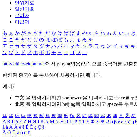
단위기호
일반기호
로마자
아랍어
あ
ぁ
か
が
さ
ざ
た
だ
な
は
ば
ぱ
ま
や
ゃ
ら
わ
ゎ
ん
い
ぃ
き
こ
ご
そ
ぞ
と
ど
の
ほ
ぼ
ぽ
も
よ
ょ
ろ
を
ア
ァ
カ
サ
ザ
タ
ダ
ナ
ハ
バ
パ
マ
ヤ
ャ
ラ
ワ
ヮ
ン
イ
ィ
キ
ギ
ソ
ゾ
ト
ド
ノ
ホ
ボ
ポ
モ
ヨ
ョ
ロ
ヲ
―
http://chineseinput.net/
에서 pinyin(병음)방식으로 중국어를 변환
변환된 중국어를 복사하여 사용하시면 됩니다.
예시)
中文 을 입력하시려면
zhongwen
을 입력하시고 space를
北京 을 입력하시려면
beijing
을 입력하시고 space를 누르
ㅥ
ㅦ
ㅧ
ㅨ
ㅩ
ㅪ
ㅫ
ㅬ
ㅭ
ㅮ
ㅯ
ㅰ
ㅱ
ㅲ
ㅳ
ㅴ
ㅵ
ㅶ
ㅷ
ㅸ
ㅹ
ㅺ
Α
Β
Γ
Δ
Ε
Ζ
Η
Θ
Ι
Κ
Λ
Μ
Ν
Ξ
Ο
Π
Ρ
Σ
Τ
Υ
Φ
Χ
Ψ
Ω
α
β
γ
δ
ε
ζ
η
á
à
Á
À
é
è
É
È
ç
Ç
ê
Ä
Ö
Ü
ä
ö
ü
ß