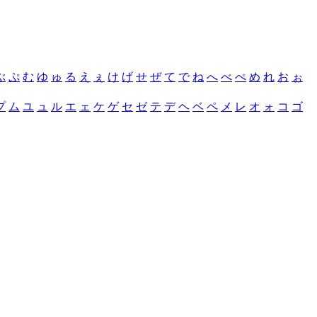
ぶ
ぷ
む
ゆ
ゅ
る
え
ぇ
け
げ
せ
ぜ
て
で
ね
へ
べ
ぺ
め
れ
お
ぉ
プ
ム
ユ
ュ
ル
エ
ェ
ケ
ゲ
セ
ゼ
テ
デ
ヘ
ベ
ペ
メ
レ
オ
ォ
コ
ゴ