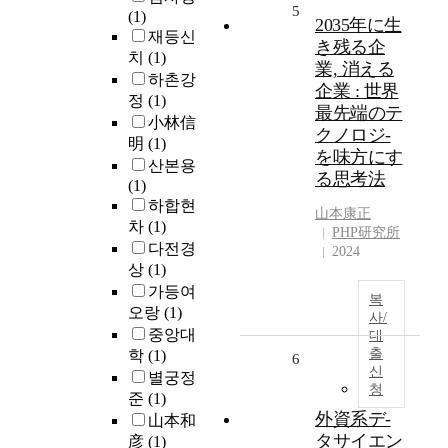
5
(1)
2035年に生
재등신
き残る企
치
(1)
業, 消える
하촌강
企業 : 世界
정
(1)
最先端のテ
小林信
クノロジ-
明
(1)
を味方にす
산본용
る思考法
(1)
하합현
山本康正
차
(1)
PHP研究所
다전경
2024
상
(1)
가등여
복
오랑
(1)
사/
중앙대
대
출
학
(1)
6
신
별궁정
청
준
(1)
外資系デ-
山本和
タサイエン
彦
(1)