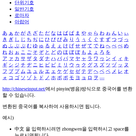
단위기호
일반기호
로마자
아랍어
あ
ぁ
か
が
さ
ざ
た
だ
な
は
ば
ぱ
ま
や
ゃ
ら
わ
ゎ
ん
い
ぃ
き
ぎ
し
じ
ち
ぢ
に
ひ
び
ぴ
み
り
う
ぅ
く
ぐ
す
ず
つ
づ
っ
ぬ
ふ
ぶ
ぷ
む
ゆ
ゅ
る
え
ぇ
け
げ
せ
ぜ
て
で
ね
へ
べ
ぺ
め
れ
お
ぉ
こ
ご
そ
ぞ
と
ど
の
ほ
ぼ
ぽ
も
よ
ょ
ろ
を
ア
ァ
カ
サ
ザ
タ
ダ
ナ
ハ
バ
パ
マ
ヤ
ャ
ラ
ワ
ヮ
ン
イ
ィ
キ
ギ
シ
ジ
チ
ヂ
ニ
ヒ
ビ
ピ
ミ
リ
ウ
ゥ
ク
グ
ス
ズ
ツ
ヅ
ッ
ヌ
フ
ブ
プ
ム
ユ
ュ
ル
エ
ェ
ケ
ゲ
セ
ゼ
テ
デ
ヘ
ベ
ペ
メ
レ
オ
ォ
コ
ゴ
ソ
ゾ
ト
ド
ノ
ホ
ボ
ポ
モ
ヨ
ョ
ロ
ヲ
―
http://chineseinput.net/
에서 pinyin(병음)방식으로 중국어를 변환
할 수 있습니다.
변환된 중국어를 복사하여 사용하시면 됩니다.
예시)
中文 을 입력하시려면
zhongwen
을 입력하시고 space를
누르시면됩니다.