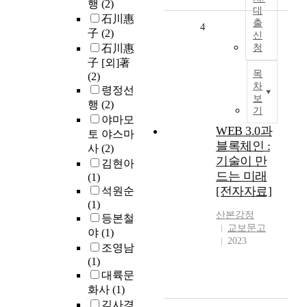
행
(2)
대
石川惠
출
4
子
(2)
신
石川惠
청
子 [외]著
목
(2)
차
령정선
보
행
(2)
기
야마모
WEB 3.0과
토 야스마
블록체인 :
사
(2)
기술이 만
김현아
드는 미래
(1)
[전자자료]
석원순
(1)
산본
강정
등본철
교보문고
야
(1)
2023
조영남
(1)
대륙문
화사
(1)
김사경