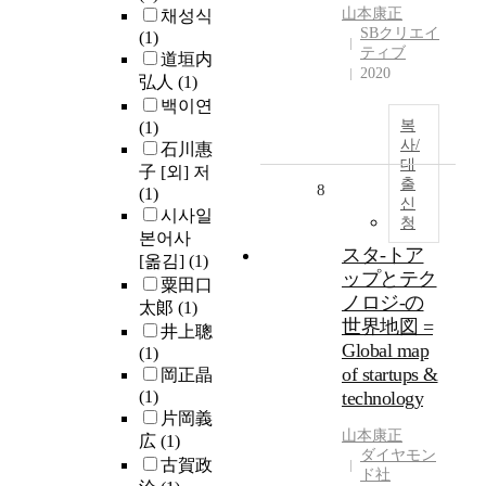
山本康正
채성식
SBクリエイ
(1)
ティブ
道垣内
2020
弘人
(1)
백이연
복
(1)
사/
石川惠
대
子 [외] 저
출
8
(1)
신
시사일
청
본어사
スタ-トア
[옮김]
(1)
ップとテク
粟田口
ノロジ-の
太郞
(1)
世界地図 =
井上聰
Global map
(1)
of startups &
岡正晶
(1)
technology
片岡義
山本康正
広
(1)
ダイヤモン
古賀政
ド社