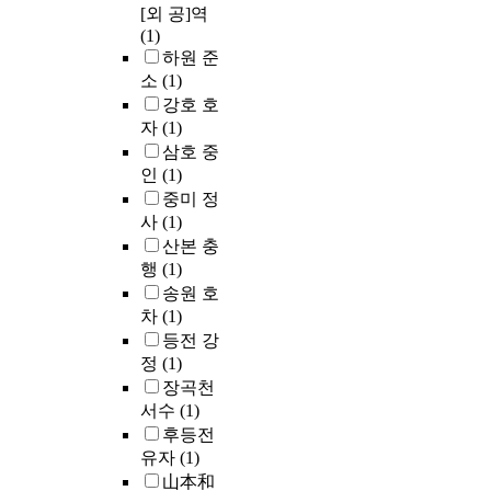
[외 공]역
(1)
하원 준
소
(1)
강호 호
자
(1)
삼호 중
인
(1)
중미 정
사
(1)
산본 충
행
(1)
송원 호
차
(1)
등전 강
정
(1)
장곡천
서수
(1)
후등전
유자
(1)
山本和