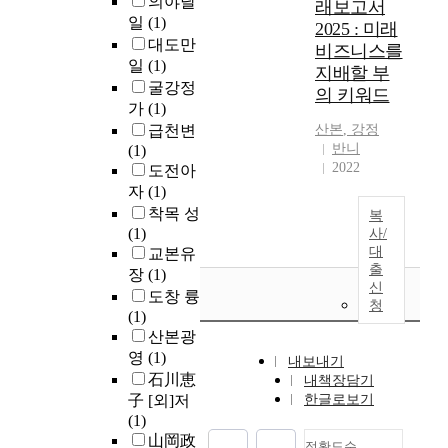
의야달
래보고서
일
(1)
2025 : 미래
대도만
비즈니스를
일
(1)
지배할 부
굴강정
의 키워드
가
(1)
급천변
산본
,
강정
반니
(1)
2022
도전아
자
(1)
착목 성
복
(1)
사/
대
교본유
출
장
(1)
신
도창 륭
청
(1)
산본광
영
(1)
내보내기
石川恵
내책장담기
子 [외]저
한글로보기
(1)
山岡政
정확도순