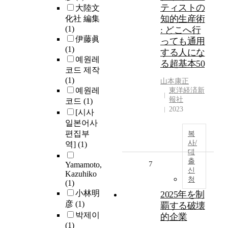
ティストの
大陸文
知的生産術
化社 編集
(1)
: どこへ行
伊藤眞
っても通用
(1)
する人にな
예원레
る超基本50
코드 제작
(1)
山本康正
예원레
東洋経済新
報社
코드
(1)
2023
[시사
일본어사
편집부
복
사/
역]
(1)
대
출
7
Yamamoto,
신
Kazuhiko
청
(1)
小林明
2025年を制
彦
(1)
覇する破壊
박제이
的企業
(1)