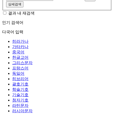
상세검색
결과 내 재검색
인기 검색어
다국어 입력
히라가나
가타카나
중국어
한글고어
그리스문자
프랑스어
독일어
히브리어
괄호기호
학술기호
기술기호
첨자기호
라틴문자
러시아문자