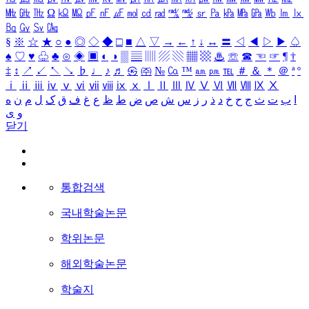
㎒
㎓
㎔
Ω
㏀
㏁
㎊
㎋
㎌
㏖
㏅
㎭
㎮
㎯
㏛
㎩
㎪
㎫
㎬
㏝
㏐
㏓
㏃
㏉
㏜
㏆
§
※
☆
★
○
●
◎
◇
◆
□
■
△
▽
→
←
↑
↓
↔
〓
◁
◀
▷
▶
♤
♠
♡
♥
♧
♣
⊙
◈
▣
◐
◑
▒
▤
▥
▨
▧
▦
▩
♨
☏
☎
☜
☞
¶
†
‡
↕
↗
↙
↖
↘
♭
♩
♪
♬
㉿
㈜
№
㏇
™
㏂
㏘
℡
＃
＆
＊
＠
ª
º
ⅰ
ⅱ
ⅲ
ⅳ
ⅴ
ⅵ
ⅶ
ⅷ
ⅸ
ⅹ
Ⅰ
Ⅱ
Ⅲ
Ⅳ
Ⅴ
Ⅵ
Ⅶ
Ⅷ
Ⅸ
Ⅹ
ا
ب
ت
ث
ج
ح
خ
د
ذ
ر
ز
س
ش
ص
ض
ط
ظ
ع
غ
ف
ق
ک
ل
م
ن
ه
و
ی
닫기
통합검색
국내학술논문
학위논문
해외학술논문
학술지