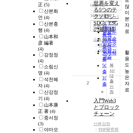
로
世界を変え
正
(5)
내림차순
많
정확도
る5つのテ
산본화
이
순
10개씩 출력
クノロジ- :
언
(4)
내림차순
본
인기도
SDGs, ESG
산본충
자
순
조회
10개씩
の最前線
행
(4)
료
연도순
출력
山本和
제목순
山本康正
20개씩
彦 編著
저자순
祥伝社
출력
(4)
발행기
2021
활
30개씩
강정정
관순
용
출력
(4)
도
50개씩
복
소림신
사/
높
출력
명
(4)
대
은
100개씩
석천혜
출
2
자
출력
자
(4)
신
료
산강정
청
기
(4)
入門Web3
山本康
とブロック
正 著
(4)
チェーン
중서정
(3)
산본
강정
야마모
PHP研究所