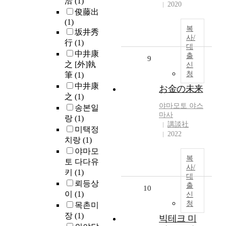
洽
(1)
2020
俊藤出
(1)
복
坂井秀
사/
行
(1)
대
中井康
출
9
之 [外]執
신
청
筆
(1)
中井康
お金の未来
之
(1)
야마모토 야스
송본일
마사
랑
(1)
講談社
미택정
2022
치랑
(1)
야마모
복
토 다다유
사/
키
(1)
대
뢰등상
출
10
이
(1)
신
청
목촌미
장
(1)
빅테크 미