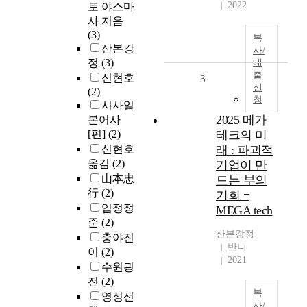
2022
토 야스마
사 지음
(3)
복
산본강
사/
정
(3)
대
출
신현호
3
신
(2)
청
시사일
2025 메가
본어사
[편]
(2)
테크의 미
신현호
래 : 파괴적
옮김
(2)
기업이 만
山本忠
드는 부의
行
(2)
기회 =
입정정
MEGA tech
준
(2)
산본
강정
충야진
반니
이
(2)
2021
수원굉
전
(2)
복
영정선
사/