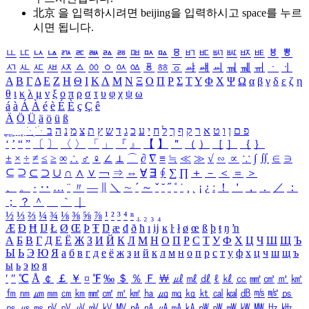
北京 을 입력하시려면
beijing
을 입력하시고 space를 누르
시면 됩니다.
ㅥ
ㅦ
ㅧ
ㅨ
ㅩ
ㅪ
ㅫ
ㅬ
ㅭ
ㅮ
ㅯ
ㅰ
ㅱ
ㅲ
ㅳ
ㅴ
ㅵ
ㅶ
ㅷ
ㅸ
ㅹ
ㅺ
ㅻ
ㅼ
ㅽ
ㅾ
ㅿ
ㆀ
ㆁ
ㆂ
ㆃ
ㆄ
ㆅ
ㆆ
ㆇ
ㆈ
ㆉ
ㆊ
ㆋ
ㆌ
ㆍ
ㆎ
Α
Β
Γ
Δ
Ε
Ζ
Η
Θ
Ι
Κ
Λ
Μ
Ν
Ξ
Ο
Π
Ρ
Σ
Τ
Υ
Φ
Χ
Ψ
Ω
α
β
γ
δ
ε
ζ
η
θ
ι
κ
λ
μ
ν
ξ
ο
π
ρ
σ
τ
υ
φ
χ
ψ
ω
á
à
Á
À
é
è
É
È
ç
Ç
ê
Ä
Ö
Ü
ä
ö
ü
ß
ְ
ֳ
ֲ
ֱ
ָ
ַ
ֵ
ֶ
ִ
ֹ
ּ
ֻ
ׂ
ׁ
ּ
ב
ה
נ
מ
צ
ת
ץ
ש
ד
ג
כ
ע
י
ח
ל
ך
ף
ק
ר
א
ט
ו
ן
ם
פ
‘
’
“
”
〔
〕
〈
〉
「
」
『
』
【
】
＂
（
）
［
］
｛
｝
±
×
÷
≠
≤
≥
∞
∴
♂
♀
∠
⊥
⌒
∂
∇
≡
≒
≪
≫
√
∽
∝
∵
∫
∬
∈
∋
⊆
⊇
⊂
⊃
∪
∩
∧
∨
￢
⇒
⇔
∀
∃
∮
∑
∏
＋
－
＜
＝
＞
、
。
·
‥
…
¨
〃
―
∥
＼
∼
´
～
ˇ
˘
˝
˚
˙
¸
˛
¡
¿
ː
！
＇
，
．
／
：
；
？
＾
＿
｀
｜
½
⅓
⅔
¼
¾
⅛
⅜
⅝
⅞
¹
²
³
⁴
ⁿ
₁
₂
₃
₄
Æ
Ð
Ħ
Ĳ
Ł
Ø
Œ
Þ
Ŧ
Ŋ
æ
đ
ð
ħ
ı
ĳ
ĸ
ŀ
ł
ø
œ
ß
þ
ŧ
ŋ
ŉ
А
Б
В
Г
Д
Е
Ё
Ж
З
И
Й
К
Л
М
Н
О
П
Р
С
Т
У
Ф
Х
Ц
Ч
Ш
Щ
Ъ
Ы
Ь
Э
Ю
Я
а
б
в
г
д
е
ё
ж
з
и
й
к
л
м
н
о
п
р
с
т
у
ф
х
ц
ч
ш
щ
ъ
ы
ь
э
ю
я
′
″
℃
Å
￠
￡
￥
¤
℉
‰
＄
％
Ｆ
￦
㎕
㎖
㎗
ℓ
㎘
㏄
㎣
㎤
㎥
㎦
㎙
㎚
㎛
㎜
㎝
㎞
㎟
㎠
㎡
㎢
㏊
㎍
㎎
㎏
㏏
㎈
㎉
㏈
㎧
㎨
㎰
㎱
㎲
㎳
㎴
㎵
㎶
㎷
㎸
㎹
㎀
㎁
㎂
㎃
㎄
㎺
㎻
㎽
㎾
㎿
㎐
㎑