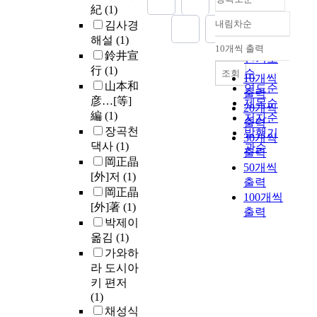
紀
(1)
내림차순
김사경
정확도
해설
(1)
순
10개씩 출력
내림차순
鈴井宣
인기도
行
(1)
순
조회
10개씩
山本和
연도순
출력
彦…[等]
제목순
20개씩
編
(1)
저자순
출력
장곡천
발행기
30개씩
댁사
(1)
관순
출력
岡正晶
50개씩
[外]저
(1)
출력
岡正晶
100개씩
[外]著
(1)
출력
박제이
옮김
(1)
가와하
라 도시아
키 편저
(1)
채성식