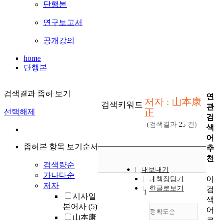
단행본
연구보고서
공개강의
home
단행본
검색결과 좁혀 보기
연
저자 : 山本康
검색키워드
관
正
선택해제
검
(검색결과
25
건)
색
어
좁혀본 항목 보기순서
추
천
검색량순
내보내기
가나다순
이
내책장담기
저자
한글로보기
검
1
시사일
색
본어사
(5)
어
정확도순
山本康