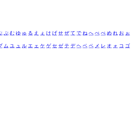
ぶ
ぷ
む
ゆ
ゅ
る
え
ぇ
け
げ
せ
ぜ
て
で
ね
へ
べ
ぺ
め
れ
お
ぉ
プ
ム
ユ
ュ
ル
エ
ェ
ケ
ゲ
セ
ゼ
テ
デ
ヘ
ベ
ペ
メ
レ
オ
ォ
コ
ゴ