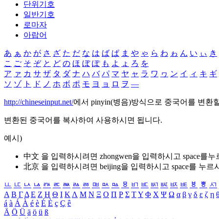
단위기호
일반기호
로마자
아랍어
あ
ぁ
か
が
さ
ざ
た
だ
な
は
ば
ぱ
ま
や
ゃ
ら
わ
ゎ
ん
い
ぃ
き
こ
ご
そ
ぞ
と
ど
の
ほ
ぼ
ぽ
も
よ
ょ
ろ
を
ア
ァ
カ
サ
ザ
タ
ダ
ナ
ハ
バ
パ
マ
ヤ
ャ
ラ
ワ
ヮ
ン
イ
ィ
キ
ギ
ソ
ゾ
ト
ド
ノ
ホ
ボ
ポ
モ
ヨ
ョ
ロ
ヲ
―
http://chineseinput.net/
에서 pinyin(병음)방식으로 중국어를 변환
변환된 중국어를 복사하여 사용하시면 됩니다.
예시)
中文 을 입력하시려면
zhongwen
을 입력하시고 space를
北京 을 입력하시려면
beijing
을 입력하시고 space를 누르
ㅥ
ㅦ
ㅧ
ㅨ
ㅩ
ㅪ
ㅫ
ㅬ
ㅭ
ㅮ
ㅯ
ㅰ
ㅱ
ㅲ
ㅳ
ㅴ
ㅵ
ㅶ
ㅷ
ㅸ
ㅹ
ㅺ
Α
Β
Γ
Δ
Ε
Ζ
Η
Θ
Ι
Κ
Λ
Μ
Ν
Ξ
Ο
Π
Ρ
Σ
Τ
Υ
Φ
Χ
Ψ
Ω
α
β
γ
δ
ε
ζ
η
á
à
Á
À
é
è
É
È
ç
Ç
ê
Ä
Ö
Ü
ä
ö
ü
ß