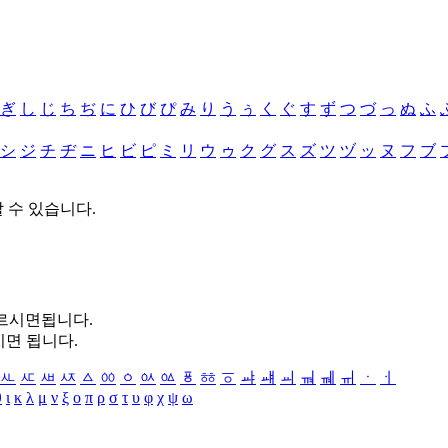
ぎ
し
じ
ち
ぢ
に
ひ
び
ぴ
み
り
う
ぅ
く
ぐ
す
ず
つ
づ
っ
ぬ
ふ
シ
ジ
チ
ヂ
ニ
ヒ
ビ
ピ
ミ
リ
ウ
ゥ
ク
グ
ス
ズ
ツ
ヅ
ッ
ヌ
フ
ブ
할 수 있습니다.
누르시면됩니다.
시면 됩니다.
ㅻ
ㅼ
ㅽ
ㅾ
ㅿ
ㆀ
ㆁ
ㆂ
ㆃ
ㆄ
ㆅ
ㆆ
ㆇ
ㆈ
ㆉ
ㆊ
ㆋ
ㆌ
ㆍ
ㆎ
θ
ι
κ
λ
μ
ν
ξ
ο
π
ρ
σ
τ
υ
φ
χ
ψ
ω