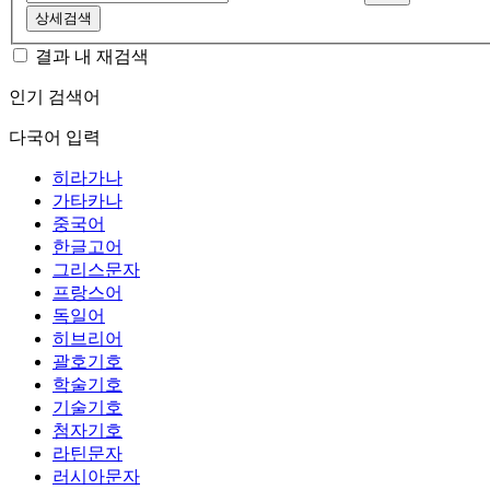
상세검색
결과 내 재검색
인기 검색어
다국어 입력
히라가나
가타카나
중국어
한글고어
그리스문자
프랑스어
독일어
히브리어
괄호기호
학술기호
기술기호
첨자기호
라틴문자
러시아문자