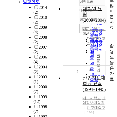
로
정확도순
발행연도
많
2014
대학원 요
내림차순
이
(2)
정확도
람
본
2010
순
10개씩 출력
(2003~2004)
내림차순
자
(2)
인기도
2009
료
순
조회
대구대학교
,
대
10개씩
(4)
학원
연도순
출력
2008
대구대학교
제목순
20개씩
(2)
2003
저자순
활
출력
2007
발행기
용
(2)
30개씩
관순
원
도
2006
출력
문
(4)
높
50개씩
보
2004
은
출력
기
(2)
2
자
100개씩
2003
산업정보대
료
출력
(1)
학원 요람
2000
(1994~1995)
(7)
1999
대구대학교
,
산
(12)
업정보대학원
1998
대구대학교
(7)
1994
1997