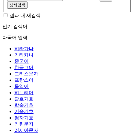
상세검색
결과 내 재검색
인기 검색어
다국어 입력
히라가나
가타카나
중국어
한글고어
그리스문자
프랑스어
독일어
히브리어
괄호기호
학술기호
기술기호
첨자기호
라틴문자
러시아문자