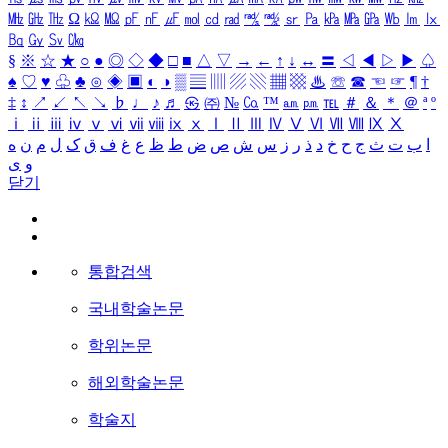
㎒
㎓
㎔
Ω
㏀
㏁
㎊
㎋
㎌
㏖
㏅
㎭
㎮
㎯
㏛
㎩
㎪
㎫
㎬
㏝
㏐
㏓
㏃
㏉
㏜
㏆
§
※
☆
★
○
●
◎
◇
◆
□
■
△
▽
→
←
↑
↓
↔
〓
◁
◀
▷
▶
♤
♠
♡
♥
♧
♣
⊙
◈
▣
◐
◑
▒
▤
▥
▨
▧
▦
▩
♨
☏
☎
☜
☞
¶
†
‡
↕
↗
↙
↖
↘
♭
♩
♪
♬
㉿
㈜
№
㏇
™
㏂
㏘
℡
＃
＆
＊
＠
ª
º
ⅰ
ⅱ
ⅲ
ⅳ
ⅴ
ⅵ
ⅶ
ⅷ
ⅸ
ⅹ
Ⅰ
Ⅱ
Ⅲ
Ⅳ
Ⅴ
Ⅵ
Ⅶ
Ⅷ
Ⅸ
Ⅹ
ا
ب
ت
ث
ج
ح
خ
د
ذ
ر
ز
س
ش
ص
ض
ط
ظ
ع
غ
ف
ق
ک
ل
م
ن
ه
و
ی
닫기
통합검색
국내학술논문
학위논문
해외학술논문
학술지