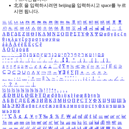
北京 을 입력하시려면
beijing
을 입력하시고 space를 누르
시면 됩니다.
ㅥ
ㅦ
ㅧ
ㅨ
ㅩ
ㅪ
ㅫ
ㅬ
ㅭ
ㅮ
ㅯ
ㅰ
ㅱ
ㅲ
ㅳ
ㅴ
ㅵ
ㅶ
ㅷ
ㅸ
ㅹ
ㅺ
ㅻ
ㅼ
ㅽ
ㅾ
ㅿ
ㆀ
ㆁ
ㆂ
ㆃ
ㆄ
ㆅ
ㆆ
ㆇ
ㆈ
ㆉ
ㆊ
ㆋ
ㆌ
ㆍ
ㆎ
Α
Β
Γ
Δ
Ε
Ζ
Η
Θ
Ι
Κ
Λ
Μ
Ν
Ξ
Ο
Π
Ρ
Σ
Τ
Υ
Φ
Χ
Ψ
Ω
α
β
γ
δ
ε
ζ
η
θ
ι
κ
λ
μ
ν
ξ
ο
π
ρ
σ
τ
υ
φ
χ
ψ
ω
á
à
Á
À
é
è
É
È
ç
Ç
ê
Ä
Ö
Ü
ä
ö
ü
ß
ְ
ֳ
ֲ
ֱ
ָ
ַ
ֵ
ֶ
ִ
ֹ
ּ
ֻ
ׂ
ׁ
ּ
ב
ה
נ
מ
צ
ת
ץ
ש
ד
ג
כ
ע
י
ח
ל
ך
ף
ק
ר
א
ט
ו
ן
ם
פ
‘
’
“
”
〔
〕
〈
〉
「
」
『
』
【
】
＂
（
）
［
］
｛
｝
±
×
÷
≠
≤
≥
∞
∴
♂
♀
∠
⊥
⌒
∂
∇
≡
≒
≪
≫
√
∽
∝
∵
∫
∬
∈
∋
⊆
⊇
⊂
⊃
∪
∩
∧
∨
￢
⇒
⇔
∀
∃
∮
∑
∏
＋
－
＜
＝
＞
、
。
·
‥
…
¨
〃
―
∥
＼
∼
´
～
ˇ
˘
˝
˚
˙
¸
˛
¡
¿
ː
！
＇
，
．
／
：
；
？
＾
＿
｀
｜
½
⅓
⅔
¼
¾
⅛
⅜
⅝
⅞
¹
²
³
⁴
ⁿ
₁
₂
₃
₄
Æ
Ð
Ħ
Ĳ
Ł
Ø
Œ
Þ
Ŧ
Ŋ
æ
đ
ð
ħ
ı
ĳ
ĸ
ŀ
ł
ø
œ
ß
þ
ŧ
ŋ
ŉ
А
Б
В
Г
Д
Е
Ё
Ж
З
И
Й
К
Л
М
Н
О
П
Р
С
Т
У
Ф
Х
Ц
Ч
Ш
Щ
Ъ
Ы
Ь
Э
Ю
Я
а
б
в
г
д
е
ё
ж
з
и
й
к
л
м
н
о
п
р
с
т
у
ф
х
ц
ч
ш
щ
ъ
ы
ь
э
ю
я
′
″
℃
Å
￠
￡
￥
¤
℉
‰
＄
％
Ｆ
￦
㎕
㎖
㎗
ℓ
㎘
㏄
㎣
㎤
㎥
㎦
㎙
㎚
㎛
㎜
㎝
㎞
㎟
㎠
㎡
㎢
㏊
㎍
㎎
㎏
㏏
㎈
㎉
㏈
㎧
㎨
㎰
㎱
㎲
㎳
㎴
㎵
㎶
㎷
㎸
㎹
㎀
㎁
㎂
㎃
㎄
㎺
㎻
㎽
㎾
㎿
㎐
㎑