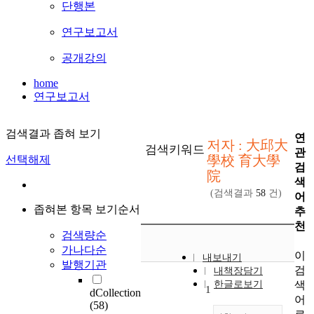
단행본
연구보고서
공개강의
home
연구보고서
검색결과 좁혀 보기
연
저자 : 大邱大
검색키워드
관
學校 育大學
선택해제
검
院
색
(검색결과
58
건)
어
좁혀본 항목 보기순서
추
천
검색량순
가나다순
이
내보내기
발행기관
검
내책장담기
색
한글로보기
1
dCollection
어
(58)