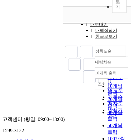
보
기
내보내기
내책장담기
한글로보기
정확도순
내림차순
정확도
순
10개씩 출력
내림차순
인기도
순
조회
10개씩
연도순
출력
제목순
20개씩
저자순
출력
발행기
30개씩
관순
출력
고객센터 (평일: 09:00~18:00)
50개씩
1599-3122
출력
100개씩