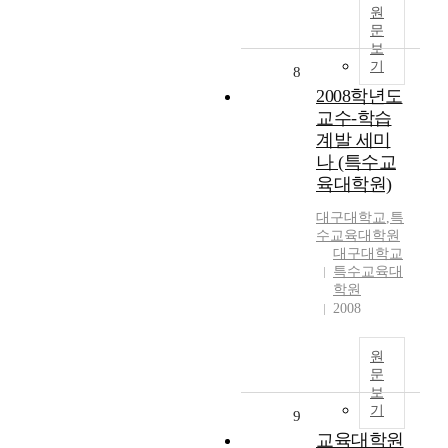
원
문
보
기
8
2008학년도
교수-학습
계발 세미
나 (특수교
육대학원)
대구대학교
,
특
수교육대학원
대구대학교
특수교육대
학원
2008
원
문
보
기
9
교육대학원