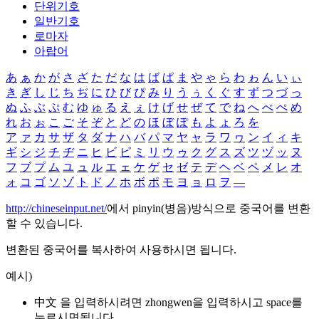
단위기호
일반기호
로마자
아랍어
あ
ぁ
か
が
さ
ざ
た
だ
な
は
ば
ぱ
ま
や
ゃ
ら
わ
ゎ
ん
い
ぃ
き
ぎ
し
じ
ち
ぢ
に
ひ
び
ぴ
み
り
う
ぅ
く
ぐ
す
ず
つ
づ
っ
ぬ
ふ
ぶ
ぷ
む
ゆ
ゅ
る
え
ぇ
け
げ
せ
ぜ
て
で
ね
へ
べ
ぺ
め
れ
お
ぉ
こ
ご
そ
ぞ
と
ど
の
ほ
ぼ
ぽ
も
よ
ょ
ろ
を
ア
ァ
カ
サ
ザ
タ
ダ
ナ
ハ
バ
パ
マ
ヤ
ャ
ラ
ワ
ヮ
ン
イ
ィ
キ
ギ
シ
ジ
チ
ヂ
ニ
ヒ
ビ
ピ
ミ
リ
ウ
ゥ
ク
グ
ス
ズ
ツ
ヅ
ッ
ヌ
フ
ブ
プ
ム
ユ
ュ
ル
エ
ェ
ケ
ゲ
セ
ゼ
テ
デ
ヘ
ベ
ペ
メ
レ
オ
ォ
コ
ゴ
ソ
ゾ
ト
ド
ノ
ホ
ボ
ポ
モ
ヨ
ョ
ロ
ヲ
―
http://chineseinput.net/
에서 pinyin(병음)방식으로 중국어를 변환
할 수 있습니다.
변환된 중국어를 복사하여 사용하시면 됩니다.
예시)
中文 을 입력하시려면
zhongwen
을 입력하시고 space를
누르시면됩니다.