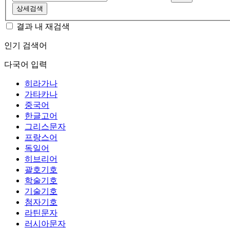
상세검색
결과 내 재검색
인기 검색어
다국어 입력
히라가나
가타카나
중국어
한글고어
그리스문자
프랑스어
독일어
히브리어
괄호기호
학술기호
기술기호
첨자기호
라틴문자
러시아문자