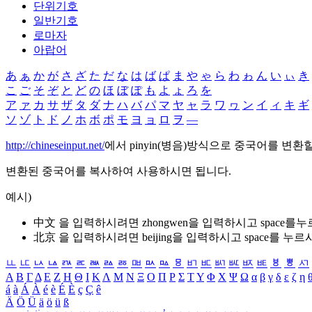
단위기호
일반기호
로마자
아랍어
あ
ぁ
か
が
さ
ざ
た
だ
な
は
ば
ぱ
ま
や
ゃ
ら
わ
ゎ
ん
い
ぃ
き
こ
ご
そ
ぞ
と
ど
の
ほ
ぼ
ぽ
も
よ
ょ
ろ
を
ア
ァ
カ
サ
ザ
タ
ダ
ナ
ハ
バ
パ
マ
ヤ
ャ
ラ
ワ
ヮ
ン
イ
ィ
キ
ギ
ソ
ゾ
ト
ド
ノ
ホ
ボ
ポ
モ
ヨ
ョ
ロ
ヲ
―
http://chineseinput.net/
에서 pinyin(병음)방식으로 중국어를 변환
변환된 중국어를 복사하여 사용하시면 됩니다.
예시)
中文 을 입력하시려면
zhongwen
을 입력하시고 space를
北京 을 입력하시려면
beijing
을 입력하시고 space를 누르
ㅥ
ㅦ
ㅧ
ㅨ
ㅩ
ㅪ
ㅫ
ㅬ
ㅭ
ㅮ
ㅯ
ㅰ
ㅱ
ㅲ
ㅳ
ㅴ
ㅵ
ㅶ
ㅷ
ㅸ
ㅹ
ㅺ
Α
Β
Γ
Δ
Ε
Ζ
Η
Θ
Ι
Κ
Λ
Μ
Ν
Ξ
Ο
Π
Ρ
Σ
Τ
Υ
Φ
Χ
Ψ
Ω
α
β
γ
δ
ε
ζ
η
á
à
Á
À
é
è
É
È
ç
Ç
ê
Ä
Ö
Ü
ä
ö
ü
ß