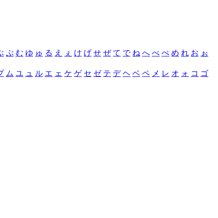
ぶ
ぷ
む
ゆ
ゅ
る
え
ぇ
け
げ
せ
ぜ
て
で
ね
へ
べ
ぺ
め
れ
お
ぉ
プ
ム
ユ
ュ
ル
エ
ェ
ケ
ゲ
セ
ゼ
テ
デ
ヘ
ベ
ペ
メ
レ
オ
ォ
コ
ゴ