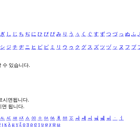
ぎ
し
じ
ち
ぢ
に
ひ
び
ぴ
み
り
う
ぅ
く
ぐ
す
ず
つ
づ
っ
ぬ
ふ
シ
ジ
チ
ヂ
ニ
ヒ
ビ
ピ
ミ
リ
ウ
ゥ
ク
グ
ス
ズ
ツ
ヅ
ッ
ヌ
フ
ブ
할 수 있습니다.
누르시면됩니다.
시면 됩니다.
ㅻ
ㅼ
ㅽ
ㅾ
ㅿ
ㆀ
ㆁ
ㆂ
ㆃ
ㆄ
ㆅ
ㆆ
ㆇ
ㆈ
ㆉ
ㆊ
ㆋ
ㆌ
ㆍ
ㆎ
θ
ι
κ
λ
μ
ν
ξ
ο
π
ρ
σ
τ
υ
φ
χ
ψ
ω