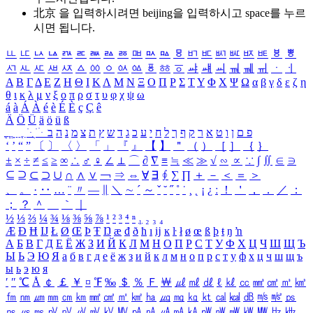
北京 을 입력하시려면
beijing
을 입력하시고 space를 누르
시면 됩니다.
ㅥ
ㅦ
ㅧ
ㅨ
ㅩ
ㅪ
ㅫ
ㅬ
ㅭ
ㅮ
ㅯ
ㅰ
ㅱ
ㅲ
ㅳ
ㅴ
ㅵ
ㅶ
ㅷ
ㅸ
ㅹ
ㅺ
ㅻ
ㅼ
ㅽ
ㅾ
ㅿ
ㆀ
ㆁ
ㆂ
ㆃ
ㆄ
ㆅ
ㆆ
ㆇ
ㆈ
ㆉ
ㆊ
ㆋ
ㆌ
ㆍ
ㆎ
Α
Β
Γ
Δ
Ε
Ζ
Η
Θ
Ι
Κ
Λ
Μ
Ν
Ξ
Ο
Π
Ρ
Σ
Τ
Υ
Φ
Χ
Ψ
Ω
α
β
γ
δ
ε
ζ
η
θ
ι
κ
λ
μ
ν
ξ
ο
π
ρ
σ
τ
υ
φ
χ
ψ
ω
á
à
Á
À
é
è
É
È
ç
Ç
ê
Ä
Ö
Ü
ä
ö
ü
ß
ְ
ֳ
ֲ
ֱ
ָ
ַ
ֵ
ֶ
ִ
ֹ
ּ
ֻ
ׂ
ׁ
ּ
ב
ה
נ
מ
צ
ת
ץ
ש
ד
ג
כ
ע
י
ח
ל
ך
ף
ק
ר
א
ט
ו
ן
ם
פ
‘
’
“
”
〔
〕
〈
〉
「
」
『
』
【
】
＂
（
）
［
］
｛
｝
±
×
÷
≠
≤
≥
∞
∴
♂
♀
∠
⊥
⌒
∂
∇
≡
≒
≪
≫
√
∽
∝
∵
∫
∬
∈
∋
⊆
⊇
⊂
⊃
∪
∩
∧
∨
￢
⇒
⇔
∀
∃
∮
∑
∏
＋
－
＜
＝
＞
、
。
·
‥
…
¨
〃
―
∥
＼
∼
´
～
ˇ
˘
˝
˚
˙
¸
˛
¡
¿
ː
！
＇
，
．
／
：
；
？
＾
＿
｀
｜
½
⅓
⅔
¼
¾
⅛
⅜
⅝
⅞
¹
²
³
⁴
ⁿ
₁
₂
₃
₄
Æ
Ð
Ħ
Ĳ
Ł
Ø
Œ
Þ
Ŧ
Ŋ
æ
đ
ð
ħ
ı
ĳ
ĸ
ŀ
ł
ø
œ
ß
þ
ŧ
ŋ
ŉ
А
Б
В
Г
Д
Е
Ё
Ж
З
И
Й
К
Л
М
Н
О
П
Р
С
Т
У
Ф
Х
Ц
Ч
Ш
Щ
Ъ
Ы
Ь
Э
Ю
Я
а
б
в
г
д
е
ё
ж
з
и
й
к
л
м
н
о
п
р
с
т
у
ф
х
ц
ч
ш
щ
ъ
ы
ь
э
ю
я
′
″
℃
Å
￠
￡
￥
¤
℉
‰
＄
％
Ｆ
￦
㎕
㎖
㎗
ℓ
㎘
㏄
㎣
㎤
㎥
㎦
㎙
㎚
㎛
㎜
㎝
㎞
㎟
㎠
㎡
㎢
㏊
㎍
㎎
㎏
㏏
㎈
㎉
㏈
㎧
㎨
㎰
㎱
㎲
㎳
㎴
㎵
㎶
㎷
㎸
㎹
㎀
㎁
㎂
㎃
㎄
㎺
㎻
㎽
㎾
㎿
㎐
㎑