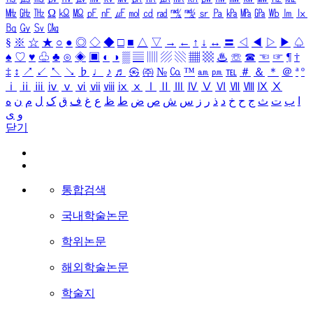
㎒
㎓
㎔
Ω
㏀
㏁
㎊
㎋
㎌
㏖
㏅
㎭
㎮
㎯
㏛
㎩
㎪
㎫
㎬
㏝
㏐
㏓
㏃
㏉
㏜
㏆
§
※
☆
★
○
●
◎
◇
◆
□
■
△
▽
→
←
↑
↓
↔
〓
◁
◀
▷
▶
♤
♠
♡
♥
♧
♣
⊙
◈
▣
◐
◑
▒
▤
▥
▨
▧
▦
▩
♨
☏
☎
☜
☞
¶
†
‡
↕
↗
↙
↖
↘
♭
♩
♪
♬
㉿
㈜
№
㏇
™
㏂
㏘
℡
＃
＆
＊
＠
ª
º
ⅰ
ⅱ
ⅲ
ⅳ
ⅴ
ⅵ
ⅶ
ⅷ
ⅸ
ⅹ
Ⅰ
Ⅱ
Ⅲ
Ⅳ
Ⅴ
Ⅵ
Ⅶ
Ⅷ
Ⅸ
Ⅹ
ا
ب
ت
ث
ج
ح
خ
د
ذ
ر
ز
س
ش
ص
ض
ط
ظ
ع
غ
ف
ق
ک
ل
م
ن
ه
و
ی
닫기
통합검색
국내학술논문
학위논문
해외학술논문
학술지