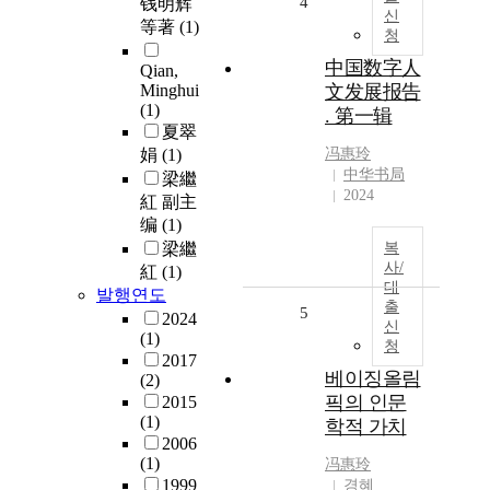
4
钱明辉
신
等著
(1)
청
中国数字人
Qian,
Minghui
文发展报告
(1)
. 第一辑
夏翠
娟
(1)
冯惠玲
中华书局
梁繼
2024
紅 副主
编
(1)
梁繼
복
사/
紅
(1)
대
발행연도
출
5
2024
신
(1)
청
2017
베이징올림
(2)
픽의 인문
2015
(1)
학적 가치
2006
(1)
冯惠玲
1999
경혜