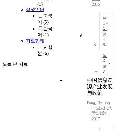
(1)
2015
작성언어
중국
복
어
(5)
사/
한국
대
출
어
(1)
6
신
자료형태
청
단행
본
(6)
목
차
오늘 본 자료
보
기
中国信息资
源产业发展
与政策
Feng, Huiling
中国人民大
学出版社
2017