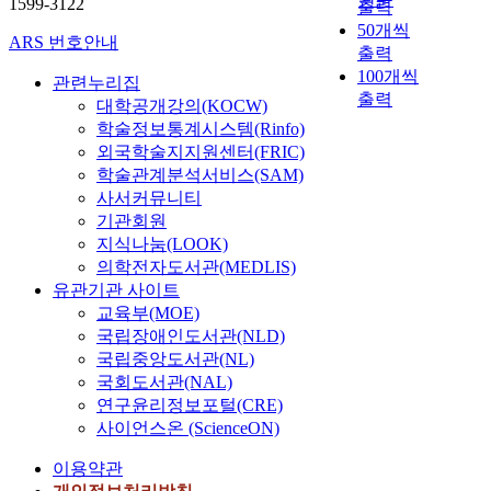
1599-3122
출력
50개씩
ARS 번호안내
출력
100개씩
관련누리집
출력
대학공개강의(KOCW)
학술정보통계시스템(Rinfo)
외국학술지지원센터(FRIC)
학술관계분석서비스(SAM)
사서커뮤니티
기관회원
지식나눔(LOOK)
의학전자도서관(MEDLIS)
유관기관 사이트
교육부(MOE)
국립장애인도서관(NLD)
국립중앙도서관(NL)
국회도서관(NAL)
연구윤리정보포털(CRE)
사이언스온 (ScienceON)
이용약관