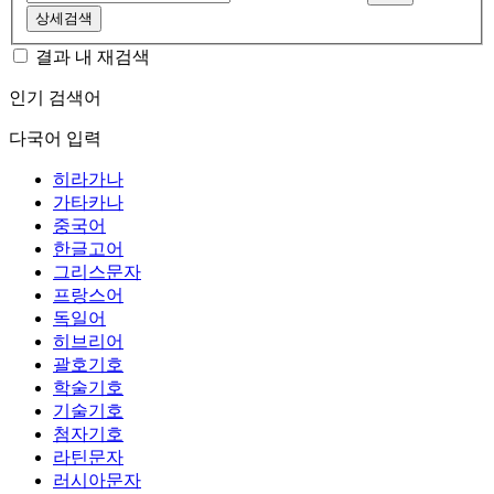
상세검색
결과 내 재검색
인기 검색어
다국어 입력
히라가나
가타카나
중국어
한글고어
그리스문자
프랑스어
독일어
히브리어
괄호기호
학술기호
기술기호
첨자기호
라틴문자
러시아문자