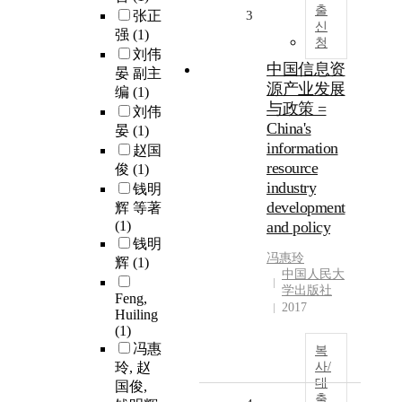
출
张正
3
신
强
(1)
청
刘伟
中国信息资
晏 副主
源产业发展
编
(1)
与政策 =
刘伟
China's
晏
(1)
information
赵国
resource
俊
(1)
industry
钱明
development
辉 等著
(1)
and policy
钱明
冯惠玲
辉
(1)
中国人民大
学出版社
Feng,
2017
Huiling
(1)
冯惠
복
玲, 赵
사/
대
国俊,
출