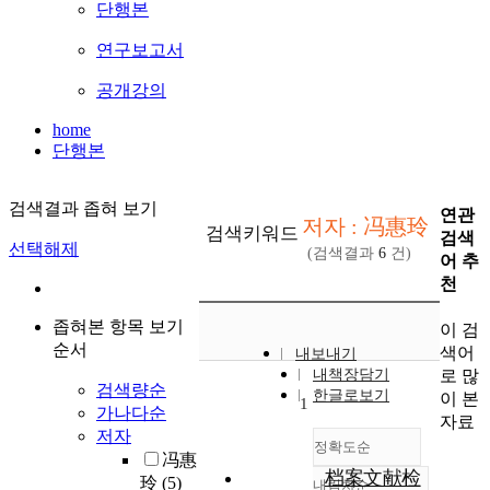
단행본
연구보고서
공개강의
home
단행본
검색결과 좁혀 보기
연관
저자 : 冯惠玲
검색키워드
검색
선택해제
(검색결과
6
건)
어 추
천
좁혀본 항목 보기
이 검
순서
색어
내보내기
로 많
내책장담기
검색량순
한글로보기
이 본
1
가나다순
자료
저자
정확도순
冯惠
档案文献检
玲
(5)
내림차순