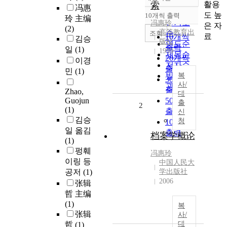
정확도
활용
索
冯惠
순
도 높
10개씩 출력
玲 主编
내림차순
인기도
冯惠玲
은 자
(2)
高等教育出
순
조회
료
10개씩
김승
版社
연도순
출력
일
(1)
1999
제목순
20개씩
이경
저자순
출력
민
(1)
발행기
복
30개씩
사/
관순
출력
Zhao,
대
Guojun
50개씩
출
2
(1)
출력
신
김승
청
100개씩
일 옮김
출력
档案学概论
(1)
펑훼
冯惠玲
이링 등
中国人民大
공저
(1)
学出版社
2006
张辑
哲 主编
(1)
복
张辑
사/
대
哲
(1)