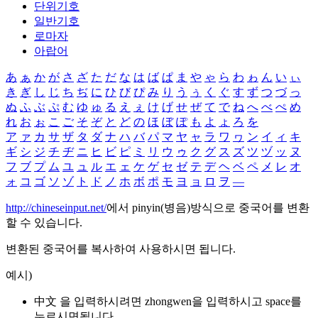
단위기호
일반기호
로마자
아랍어
あ
ぁ
か
が
さ
ざ
た
だ
な
は
ば
ぱ
ま
や
ゃ
ら
わ
ゎ
ん
い
ぃ
き
ぎ
し
じ
ち
ぢ
に
ひ
び
ぴ
み
り
う
ぅ
く
ぐ
す
ず
つ
づ
っ
ぬ
ふ
ぶ
ぷ
む
ゆ
ゅ
る
え
ぇ
け
げ
せ
ぜ
て
で
ね
へ
べ
ぺ
め
れ
お
ぉ
こ
ご
そ
ぞ
と
ど
の
ほ
ぼ
ぽ
も
よ
ょ
ろ
を
ア
ァ
カ
サ
ザ
タ
ダ
ナ
ハ
バ
パ
マ
ヤ
ャ
ラ
ワ
ヮ
ン
イ
ィ
キ
ギ
シ
ジ
チ
ヂ
ニ
ヒ
ビ
ピ
ミ
リ
ウ
ゥ
ク
グ
ス
ズ
ツ
ヅ
ッ
ヌ
フ
ブ
プ
ム
ユ
ュ
ル
エ
ェ
ケ
ゲ
セ
ゼ
テ
デ
ヘ
ベ
ペ
メ
レ
オ
ォ
コ
ゴ
ソ
ゾ
ト
ド
ノ
ホ
ボ
ポ
モ
ヨ
ョ
ロ
ヲ
―
http://chineseinput.net/
에서 pinyin(병음)방식으로 중국어를 변환
할 수 있습니다.
변환된 중국어를 복사하여 사용하시면 됩니다.
예시)
中文 을 입력하시려면
zhongwen
을 입력하시고 space를
누르시면됩니다.