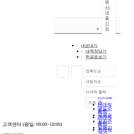
복
사/
대
출
신
청
내보내기
내책장담기
한글로보기
정확도순
내림차순
정확도
순
10개씩 출력
내림차순
인기도
순
조회
10개씩
연도순
출력
제목순
20개씩
저자순
출력
고객센터 (평일: 09:00~18:00)
발행기
30개씩
관순