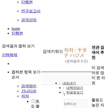
단행본
연구보고서
공개강의
home
단행본
검색결과 좁혀 보기
연관 검
저자 : ヤタ
검색키워드
색어 추
テ ハジメ
선택해제
천
(검색결과
3
건)
이 검색
좁혀본 항목 보기
어로 많
순서
이 본 자
료
내보내기
검색량순
내책장담기
가나다순
한글로보기
1
저자
활용도
矢
정확도순
높은 자
立 肇