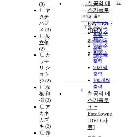
료
천공의 에
(3)
내림차순
정확도
스카플로
ヤ
순
10개씩 출력
네 =
タテ
내림차순
인기도
ハジ
Escaflowne
순
조회
10개씩
メ
(3)
[DVD]
연도순
출력
矢
제목순
赤根 和樹
20개씩
立肇
저자순
Sunrise
출력
(2)
Joyon
발행기
30개씩
カ
2003
관순
출력
ワモ
50개씩
リ シ
출력
ョウ
100개씩
ジ
(2)
출력
赤
2
천공의 에
根 和
스카플로
樹
(2)
네 =
ア
カネ
Escaflowne
カズ
[DVD 자
キ
(2)
료]
赤