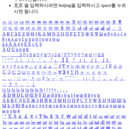
北京 을 입력하시려면
beijing
을 입력하시고 space를 누르
시면 됩니다.
ㅥ
ㅦ
ㅧ
ㅨ
ㅩ
ㅪ
ㅫ
ㅬ
ㅭ
ㅮ
ㅯ
ㅰ
ㅱ
ㅲ
ㅳ
ㅴ
ㅵ
ㅶ
ㅷ
ㅸ
ㅹ
ㅺ
ㅻ
ㅼ
ㅽ
ㅾ
ㅿ
ㆀ
ㆁ
ㆂ
ㆃ
ㆄ
ㆅ
ㆆ
ㆇ
ㆈ
ㆉ
ㆊ
ㆋ
ㆌ
ㆍ
ㆎ
Α
Β
Γ
Δ
Ε
Ζ
Η
Θ
Ι
Κ
Λ
Μ
Ν
Ξ
Ο
Π
Ρ
Σ
Τ
Υ
Φ
Χ
Ψ
Ω
α
β
γ
δ
ε
ζ
η
θ
ι
κ
λ
μ
ν
ξ
ο
π
ρ
σ
τ
υ
φ
χ
ψ
ω
á
à
Á
À
é
è
É
È
ç
Ç
ê
Ä
Ö
Ü
ä
ö
ü
ß
ְ
ֳ
ֲ
ֱ
ָ
ַ
ֵ
ֶ
ִ
ֹ
ּ
ֻ
ׂ
ׁ
ּ
ב
ה
נ
מ
צ
ת
ץ
ש
ד
ג
כ
ע
י
ח
ל
ך
ף
ק
ר
א
ט
ו
ן
ם
פ
‘
’
“
”
〔
〕
〈
〉
「
」
『
』
【
】
＂
（
）
［
］
｛
｝
±
×
÷
≠
≤
≥
∞
∴
♂
♀
∠
⊥
⌒
∂
∇
≡
≒
≪
≫
√
∽
∝
∵
∫
∬
∈
∋
⊆
⊇
⊂
⊃
∪
∩
∧
∨
￢
⇒
⇔
∀
∃
∮
∑
∏
＋
－
＜
＝
＞
、
。
·
‥
…
¨
〃
―
∥
＼
∼
´
～
ˇ
˘
˝
˚
˙
¸
˛
¡
¿
ː
！
＇
，
．
／
：
；
？
＾
＿
｀
｜
½
⅓
⅔
¼
¾
⅛
⅜
⅝
⅞
¹
²
³
⁴
ⁿ
₁
₂
₃
₄
Æ
Ð
Ħ
Ĳ
Ł
Ø
Œ
Þ
Ŧ
Ŋ
æ
đ
ð
ħ
ı
ĳ
ĸ
ŀ
ł
ø
œ
ß
þ
ŧ
ŋ
ŉ
А
Б
В
Г
Д
Е
Ё
Ж
З
И
Й
К
Л
М
Н
О
П
Р
С
Т
У
Ф
Х
Ц
Ч
Ш
Щ
Ъ
Ы
Ь
Э
Ю
Я
а
б
в
г
д
е
ё
ж
з
и
й
к
л
м
н
о
п
р
с
т
у
ф
х
ц
ч
ш
щ
ъ
ы
ь
э
ю
я
′
″
℃
Å
￠
￡
￥
¤
℉
‰
＄
％
Ｆ
￦
㎕
㎖
㎗
ℓ
㎘
㏄
㎣
㎤
㎥
㎦
㎙
㎚
㎛
㎜
㎝
㎞
㎟
㎠
㎡
㎢
㏊
㎍
㎎
㎏
㏏
㎈
㎉
㏈
㎧
㎨
㎰
㎱
㎲
㎳
㎴
㎵
㎶
㎷
㎸
㎹
㎀
㎁
㎂
㎃
㎄
㎺
㎻
㎽
㎾
㎿
㎐
㎑