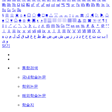
㎒
㎓
㎔
Ω
㏀
㏁
㎊
㎋
㎌
㏖
㏅
㎭
㎮
㎯
㏛
㎩
㎪
㎫
㎬
㏝
㏐
㏓
㏃
㏉
㏜
㏆
§
※
☆
★
○
●
◎
◇
◆
□
■
△
▽
→
←
↑
↓
↔
〓
◁
◀
▷
▶
♤
♠
♡
♥
♧
♣
⊙
◈
▣
◐
◑
▒
▤
▥
▨
▧
▦
▩
♨
☏
☎
☜
☞
¶
†
‡
↕
↗
↙
↖
↘
♭
♩
♪
♬
㉿
㈜
№
㏇
™
㏂
㏘
℡
＃
＆
＊
＠
ª
º
ⅰ
ⅱ
ⅲ
ⅳ
ⅴ
ⅵ
ⅶ
ⅷ
ⅸ
ⅹ
Ⅰ
Ⅱ
Ⅲ
Ⅳ
Ⅴ
Ⅵ
Ⅶ
Ⅷ
Ⅸ
Ⅹ
ا
ب
ت
ث
ج
ح
خ
د
ذ
ر
ز
س
ش
ص
ض
ط
ظ
ع
غ
ف
ق
ک
ل
م
ن
ه
و
ی
닫기
통합검색
국내학술논문
학위논문
해외학술논문
학술지