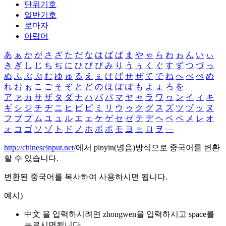
단위기호
일반기호
로마자
아랍어
あ
ぁ
か
が
さ
ざ
た
だ
な
は
ば
ぱ
ま
や
ゃ
ら
わ
ゎ
ん
い
ぃ
き
ぎ
し
じ
ち
ぢ
に
ひ
び
ぴ
み
り
う
ぅ
く
ぐ
す
ず
つ
づ
っ
ぬ
ふ
ぶ
ぷ
む
ゆ
ゅ
る
え
ぇ
け
げ
せ
ぜ
て
で
ね
へ
べ
ぺ
め
れ
お
ぉ
こ
ご
そ
ぞ
と
ど
の
ほ
ぼ
ぽ
も
よ
ょ
ろ
を
ア
ァ
カ
サ
ザ
タ
ダ
ナ
ハ
バ
パ
マ
ヤ
ャ
ラ
ワ
ヮ
ン
イ
ィ
キ
ギ
シ
ジ
チ
ヂ
ニ
ヒ
ビ
ピ
ミ
リ
ウ
ゥ
ク
グ
ス
ズ
ツ
ヅ
ッ
ヌ
フ
ブ
プ
ム
ユ
ュ
ル
エ
ェ
ケ
ゲ
セ
ゼ
テ
デ
ヘ
ベ
ペ
メ
レ
オ
ォ
コ
ゴ
ソ
ゾ
ト
ド
ノ
ホ
ボ
ポ
モ
ヨ
ョ
ロ
ヲ
―
http://chineseinput.net/
에서 pinyin(병음)방식으로 중국어를 변환
할 수 있습니다.
변환된 중국어를 복사하여 사용하시면 됩니다.
예시)
中文 을 입력하시려면
zhongwen
을 입력하시고 space를
누르시면됩니다.