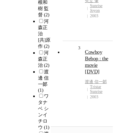
矢立 肇
根和
Sunrise
樹 監
Joyon
督
(2)
2003
河
森正
治
[共]原
作
(2)
3
Cowboy
河
Bebop : the
森正
movie
治
(2)
[DVD]
渡
邊 信
渡邊 信一郞
一郞
Tristar
(1)
Sunrise
ワ
2003
タナ
ベ シ
ンイ
チロ
ウ
(1)