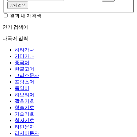
상세검색
결과 내 재검색
인기 검색어
다국어 입력
히라가나
가타카나
중국어
한글고어
그리스문자
프랑스어
독일어
히브리어
괄호기호
학술기호
기술기호
첨자기호
라틴문자
러시아문자