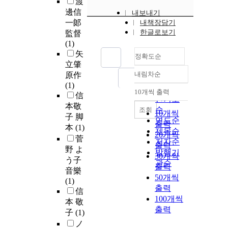
渡
邊信
내보내기
一郞
내책장담기
한글로보기
監督
(1)
矢
정확도순
立肇
내림차순
原作
정확도
(1)
순
10개씩 출력
信
내림차순
인기도
本敬
순
조회
10개씩
子 脚
연도순
출력
本
(1)
제목순
20개씩
菅
저자순
출력
野 よ
발행기
30개씩
う子
관순
출력
音樂
50개씩
(1)
출력
信
100개씩
本 敬
출력
子
(1)
ノ