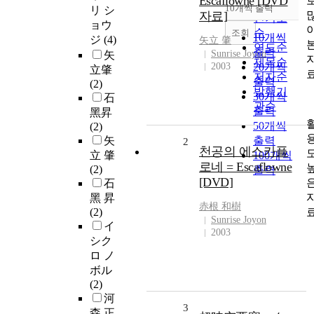
Escaflowne [DVD
순
10개씩 출력
リ シ
내림차순
자료]
인기도
ョウ
순
조회
10개씩
ジ
(4)
矢立 肇
연도순
출력
Sunrise Joyon
矢
제목순
2003
20개씩
立肇
저자순
출력
(2)
발행기
30개씩
石
관순
출력
黑昇
50개씩
(2)
矢
출력
2
천공의 에스카플
立 肇
100개씩
로네 = Escaflowne
(2)
출력
[DVD]
石
黑 昇
赤根 和樹
(2)
Sunrise Joyon
イ
2003
シク
ロ ノ
ボル
(2)
河
3
森 正