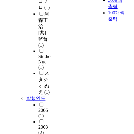
50개씩
コプ
출력
ロ
(1)
100개씩
河
출력
森正
治
[共]
監督
(1)
Studio
Nue
(1)
ス
タジ
オ ぬ
え
(1)
발행연도
2006
(1)
2003
(2)