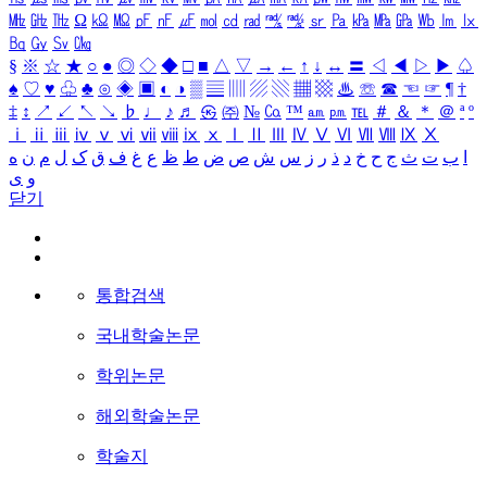
㎒
㎓
㎔
Ω
㏀
㏁
㎊
㎋
㎌
㏖
㏅
㎭
㎮
㎯
㏛
㎩
㎪
㎫
㎬
㏝
㏐
㏓
㏃
㏉
㏜
㏆
§
※
☆
★
○
●
◎
◇
◆
□
■
△
▽
→
←
↑
↓
↔
〓
◁
◀
▷
▶
♤
♠
♡
♥
♧
♣
⊙
◈
▣
◐
◑
▒
▤
▥
▨
▧
▦
▩
♨
☏
☎
☜
☞
¶
†
‡
↕
↗
↙
↖
↘
♭
♩
♪
♬
㉿
㈜
№
㏇
™
㏂
㏘
℡
＃
＆
＊
＠
ª
º
ⅰ
ⅱ
ⅲ
ⅳ
ⅴ
ⅵ
ⅶ
ⅷ
ⅸ
ⅹ
Ⅰ
Ⅱ
Ⅲ
Ⅳ
Ⅴ
Ⅵ
Ⅶ
Ⅷ
Ⅸ
Ⅹ
ا
ب
ت
ث
ج
ح
خ
د
ذ
ر
ز
س
ش
ص
ض
ط
ظ
ع
غ
ف
ق
ک
ل
م
ن
ه
و
ی
닫기
통합검색
국내학술논문
학위논문
해외학술논문
학술지