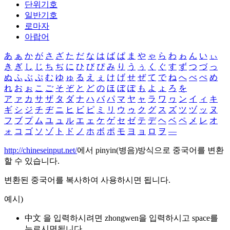
단위기호
일반기호
로마자
아랍어
あ
ぁ
か
が
さ
ざ
た
だ
な
は
ば
ぱ
ま
や
ゃ
ら
わ
ゎ
ん
い
ぃ
き
ぎ
し
じ
ち
ぢ
に
ひ
び
ぴ
み
り
う
ぅ
く
ぐ
す
ず
つ
づ
っ
ぬ
ふ
ぶ
ぷ
む
ゆ
ゅ
る
え
ぇ
け
げ
せ
ぜ
て
で
ね
へ
べ
ぺ
め
れ
お
ぉ
こ
ご
そ
ぞ
と
ど
の
ほ
ぼ
ぽ
も
よ
ょ
ろ
を
ア
ァ
カ
サ
ザ
タ
ダ
ナ
ハ
バ
パ
マ
ヤ
ャ
ラ
ワ
ヮ
ン
イ
ィ
キ
ギ
シ
ジ
チ
ヂ
ニ
ヒ
ビ
ピ
ミ
リ
ウ
ゥ
ク
グ
ス
ズ
ツ
ヅ
ッ
ヌ
フ
ブ
プ
ム
ユ
ュ
ル
エ
ェ
ケ
ゲ
セ
ゼ
テ
デ
ヘ
ベ
ペ
メ
レ
オ
ォ
コ
ゴ
ソ
ゾ
ト
ド
ノ
ホ
ボ
ポ
モ
ヨ
ョ
ロ
ヲ
―
http://chineseinput.net/
에서 pinyin(병음)방식으로 중국어를 변환
할 수 있습니다.
변환된 중국어를 복사하여 사용하시면 됩니다.
예시)
中文 을 입력하시려면
zhongwen
을 입력하시고 space를
누르시면됩니다.