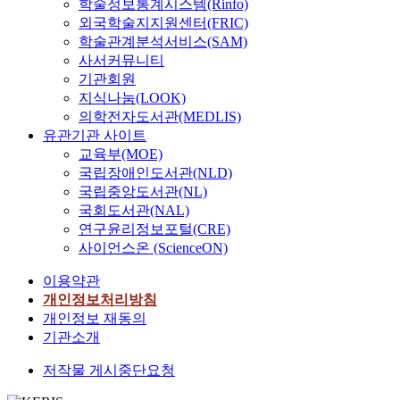
학술정보통계시스템(Rinfo)
외국학술지지원센터(FRIC)
학술관계분석서비스(SAM)
사서커뮤니티
기관회원
지식나눔(LOOK)
의학전자도서관(MEDLIS)
유관기관 사이트
교육부(MOE)
국립장애인도서관(NLD)
국립중앙도서관(NL)
국회도서관(NAL)
연구윤리정보포털(CRE)
사이언스온 (ScienceON)
이용약관
개인정보처리방침
개인정보 재동의
기관소개
저작물 게시중단요청