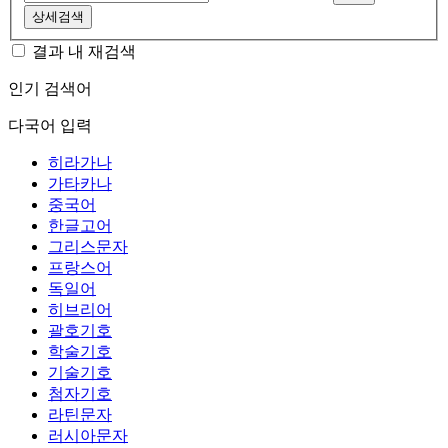
상세검색
결과 내 재검색
인기 검색어
다국어 입력
히라가나
가타카나
중국어
한글고어
그리스문자
프랑스어
독일어
히브리어
괄호기호
학술기호
기술기호
첨자기호
라틴문자
러시아문자