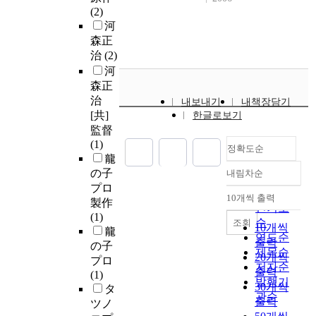
(2)
河
森正
治
(2)
河
森正
治
내보내기
내책장담기
[共]
한글로보기
監督
(1)
정확도순
龍
の子
내림차순
정확도
プロ
순
10개씩 출력
製作
내림차순
인기도
(1)
순
조회
10개씩
龍
연도순
출력
の子
제목순
20개씩
プロ
저자순
출력
(1)
발행기
30개씩
タ
관순
출력
ツノ