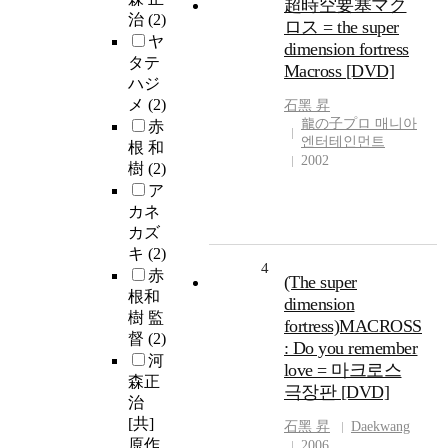
超時空要塞マク
治
(2)
ロス = the super
ヤ
dimension fortress
タテ
Macross [DVD]
ハジ
メ
(2)
石黑 昇
龍の子プロ 매니아
赤
엔터테인먼트
根 和
2002
樹
(2)
ア
カネ
カズ
キ
(2)
4
赤
(The super
根和
dimension
樹 監
fortress)MACROSS
督
(2)
: Do you remember
河
love = 마크로스
森正
극장판 [DVD]
治
[共]
石黑 昇
Daekwang
原作
2006