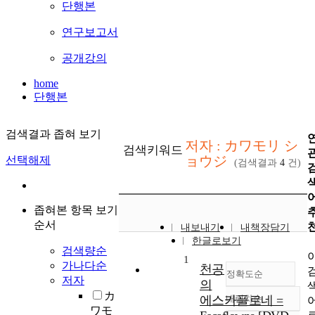
단행본
연구보고서
공개강의
home
단행본
검색결과 좁혀 보기
저자 : カワモリ シ
검색키워드
ョウジ
선택해제
(검색결과
4
건)
좁혀본 항목 보기
순서
내보내기
내책장담기
한글로보기
검색량순
1
가나다순
천공
정확도순
저자
의
カ
에스카플로네 =
내림차순
정확도
ワモ