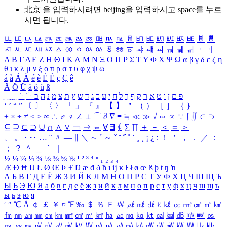
北京 을 입력하시려면
beijing
을 입력하시고 space를 누르
시면 됩니다.
ㅥ
ㅦ
ㅧ
ㅨ
ㅩ
ㅪ
ㅫ
ㅬ
ㅭ
ㅮ
ㅯ
ㅰ
ㅱ
ㅲ
ㅳ
ㅴ
ㅵ
ㅶ
ㅷ
ㅸ
ㅹ
ㅺ
ㅻ
ㅼ
ㅽ
ㅾ
ㅿ
ㆀ
ㆁ
ㆂ
ㆃ
ㆄ
ㆅ
ㆆ
ㆇ
ㆈ
ㆉ
ㆊ
ㆋ
ㆌ
ㆍ
ㆎ
Α
Β
Γ
Δ
Ε
Ζ
Η
Θ
Ι
Κ
Λ
Μ
Ν
Ξ
Ο
Π
Ρ
Σ
Τ
Υ
Φ
Χ
Ψ
Ω
α
β
γ
δ
ε
ζ
η
θ
ι
κ
λ
μ
ν
ξ
ο
π
ρ
σ
τ
υ
φ
χ
ψ
ω
á
à
Á
À
é
è
É
È
ç
Ç
ê
Ä
Ö
Ü
ä
ö
ü
ß
ְ
ֳ
ֲ
ֱ
ָ
ַ
ֵ
ֶ
ִ
ֹ
ּ
ֻ
ׂ
ׁ
ּ
ב
ה
נ
מ
צ
ת
ץ
ש
ד
ג
כ
ע
י
ח
ל
ך
ף
ק
ר
א
ט
ו
ן
ם
פ
‘
’
“
”
〔
〕
〈
〉
「
」
『
』
【
】
＂
（
）
［
］
｛
｝
±
×
÷
≠
≤
≥
∞
∴
♂
♀
∠
⊥
⌒
∂
∇
≡
≒
≪
≫
√
∽
∝
∵
∫
∬
∈
∋
⊆
⊇
⊂
⊃
∪
∩
∧
∨
￢
⇒
⇔
∀
∃
∮
∑
∏
＋
－
＜
＝
＞
、
。
·
‥
…
¨
〃
―
∥
＼
∼
´
～
ˇ
˘
˝
˚
˙
¸
˛
¡
¿
ː
！
＇
，
．
／
：
；
？
＾
＿
｀
｜
½
⅓
⅔
¼
¾
⅛
⅜
⅝
⅞
¹
²
³
⁴
ⁿ
₁
₂
₃
₄
Æ
Ð
Ħ
Ĳ
Ł
Ø
Œ
Þ
Ŧ
Ŋ
æ
đ
ð
ħ
ı
ĳ
ĸ
ŀ
ł
ø
œ
ß
þ
ŧ
ŋ
ŉ
А
Б
В
Г
Д
Е
Ё
Ж
З
И
Й
К
Л
М
Н
О
П
Р
С
Т
У
Ф
Х
Ц
Ч
Ш
Щ
Ъ
Ы
Ь
Э
Ю
Я
а
б
в
г
д
е
ё
ж
з
и
й
к
л
м
н
о
п
р
с
т
у
ф
х
ц
ч
ш
щ
ъ
ы
ь
э
ю
я
′
″
℃
Å
￠
￡
￥
¤
℉
‰
＄
％
Ｆ
￦
㎕
㎖
㎗
ℓ
㎘
㏄
㎣
㎤
㎥
㎦
㎙
㎚
㎛
㎜
㎝
㎞
㎟
㎠
㎡
㎢
㏊
㎍
㎎
㎏
㏏
㎈
㎉
㏈
㎧
㎨
㎰
㎱
㎲
㎳
㎴
㎵
㎶
㎷
㎸
㎹
㎀
㎁
㎂
㎃
㎄
㎺
㎻
㎽
㎾
㎿
㎐
㎑