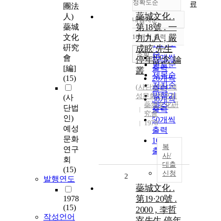
정확도순
료
團法
蘂城文化 .
人)
내림차순
정확도
第18號 . 一
蘂城
순
文化
10개씩 출력
九九八 , 嚴
내림차순
인기도
硏究
成眩 先生
순
조회
10개씩
會
停年記念 論
연도순
출력
[編]
叢
제목순
(15)
20개씩
저자순
(
사단법인
)
예
출력
발행기
성문화연구회
(사
30개씩
蘂城文化硏
관순
단법
출력
究會
인)
50개씩
1978
예성
출력
문화
100개씩
복
연구
출력
사/
회
대출
(15)
신청
2
발행연도
蘂城文化 .
第19·20號 .
1978
(15)
2000 , 李哲
작성언어
宰先生 停年