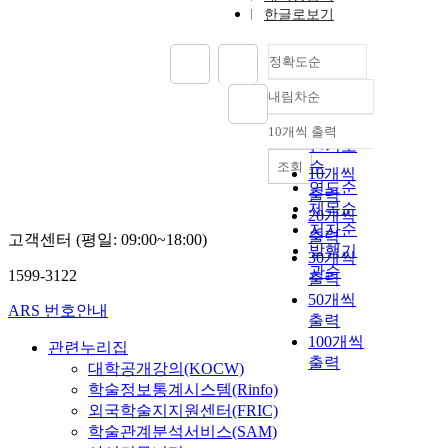
한글로보기
정확도순
내림차순
정확도
순
10개씩 출력
내림차순
인기도
순
조회
10개씩
연도순
출력
제목순
20개씩
저자순
출력
고객센터 (평일: 09:00~18:00)
발행기
30개씩
관순
1599-3122
출력
50개씩
ARS 번호안내
출력
100개씩
관련누리집
출력
대학공개강의(KOCW)
학술정보통계시스템(Rinfo)
외국학술지지원센터(FRIC)
학술관계분석서비스(SAM)