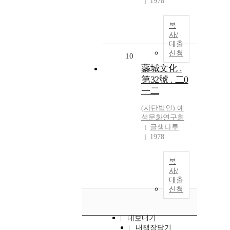
1978
복
사/
대출
신청
10
蘂城文化 .
第32號 . 二0
一二
(
사단법인
)
예
성문화연구회
글샘나루
1978
복
사/
대출
신청
내보내기
내책장담기