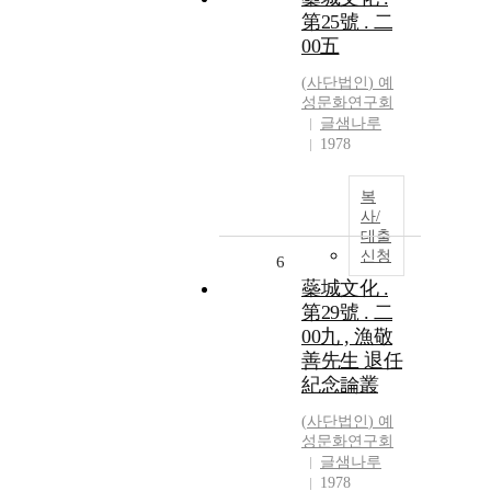
第25號 . 二
00五
(
사단법인
)
예
성문화연구회
글샘나루
1978
복
사/
대출
신청
6
蘂城文化 .
第29號 . 二
00九 , 漁敬
善先生 退任
紀念論叢
(
사단법인
)
예
성문화연구회
글샘나루
1978