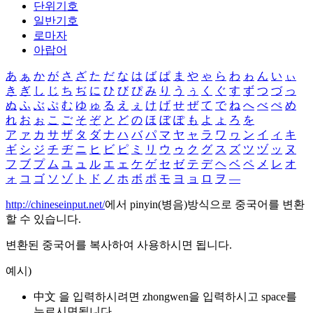
단위기호
일반기호
로마자
아랍어
あ
ぁ
か
が
さ
ざ
た
だ
な
は
ば
ぱ
ま
や
ゃ
ら
わ
ゎ
ん
い
ぃ
き
ぎ
し
じ
ち
ぢ
に
ひ
び
ぴ
み
り
う
ぅ
く
ぐ
す
ず
つ
づ
っ
ぬ
ふ
ぶ
ぷ
む
ゆ
ゅ
る
え
ぇ
け
げ
せ
ぜ
て
で
ね
へ
べ
ぺ
め
れ
お
ぉ
こ
ご
そ
ぞ
と
ど
の
ほ
ぼ
ぽ
も
よ
ょ
ろ
を
ア
ァ
カ
サ
ザ
タ
ダ
ナ
ハ
バ
パ
マ
ヤ
ャ
ラ
ワ
ヮ
ン
イ
ィ
キ
ギ
シ
ジ
チ
ヂ
ニ
ヒ
ビ
ピ
ミ
リ
ウ
ゥ
ク
グ
ス
ズ
ツ
ヅ
ッ
ヌ
フ
ブ
プ
ム
ユ
ュ
ル
エ
ェ
ケ
ゲ
セ
ゼ
テ
デ
ヘ
ベ
ペ
メ
レ
オ
ォ
コ
ゴ
ソ
ゾ
ト
ド
ノ
ホ
ボ
ポ
モ
ヨ
ョ
ロ
ヲ
―
http://chineseinput.net/
에서 pinyin(병음)방식으로 중국어를 변환
할 수 있습니다.
변환된 중국어를 복사하여 사용하시면 됩니다.
예시)
中文 을 입력하시려면
zhongwen
을 입력하시고 space를
누르시면됩니다.