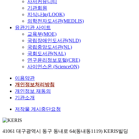
사서커뮤니티
기관회원
지식나눔(LOOK)
의학전자도서관(MEDLIS)
유관기관 사이트
교육부(MOE)
국립장애인도서관(NLD)
국립중앙도서관(NL)
국회도서관(NAL)
연구윤리정보포털(CRE)
사이언스온 (ScienceON)
이용약관
개인정보처리방침
개인정보 재동의
기관소개
저작물 게시중단요청
41061 대구광역시 동구 동내로 64(동내동1119) KERIS빌딩