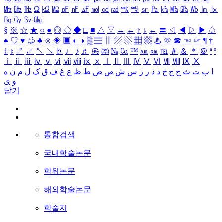
㎒
㎓
㎔
Ω
㏀
㏁
㎊
㎋
㎌
㏖
㏅
㎭
㎮
㎯
㏛
㎩
㎪
㎫
㎬
㏝
㏐
㏓
㏃
㏉
㏜
㏆
§
※
☆
★
○
●
◎
◇
◆
□
■
△
▽
→
←
↑
↓
↔
〓
◁
◀
▷
▶
♤
♠
♡
♥
♧
♣
⊙
◈
▣
◐
◑
▒
▤
▥
▨
▧
▦
▩
♨
☏
☎
☜
☞
¶
†
‡
↕
↗
↙
↖
↘
♭
♩
♪
♬
㉿
㈜
№
㏇
™
㏂
㏘
℡
＃
＆
＊
＠
ª
º
ⅰ
ⅱ
ⅲ
ⅳ
ⅴ
ⅵ
ⅶ
ⅷ
ⅸ
ⅹ
Ⅰ
Ⅱ
Ⅲ
Ⅳ
Ⅴ
Ⅵ
Ⅶ
Ⅷ
Ⅸ
Ⅹ
ا
ب
ت
ث
ج
ح
خ
د
ذ
ر
ز
س
ش
ص
ض
ط
ظ
ع
غ
ف
ق
ک
ل
م
ن
ه
و
ی
닫기
통합검색
국내학술논문
학위논문
해외학술논문
학술지