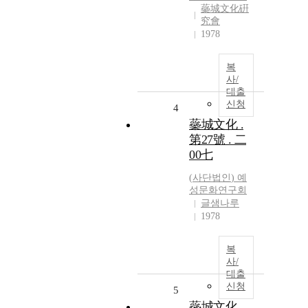
蘂城文化硏
究會
1978
복
사/
대출
신청
4
蘂城文化 .
第27號 . 二
00七
(
사단법인
)
예
성문화연구회
글샘나루
1978
복
사/
대출
신청
5
蘂城文化 .