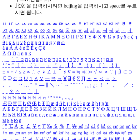
北京 을 입력하시려면
beijing
을 입력하시고 space를 누르
시면 됩니다.
ㅥ
ㅦ
ㅧ
ㅨ
ㅩ
ㅪ
ㅫ
ㅬ
ㅭ
ㅮ
ㅯ
ㅰ
ㅱ
ㅲ
ㅳ
ㅴ
ㅵ
ㅶ
ㅷ
ㅸ
ㅹ
ㅺ
ㅻ
ㅼ
ㅽ
ㅾ
ㅿ
ㆀ
ㆁ
ㆂ
ㆃ
ㆄ
ㆅ
ㆆ
ㆇ
ㆈ
ㆉ
ㆊ
ㆋ
ㆌ
ㆍ
ㆎ
Α
Β
Γ
Δ
Ε
Ζ
Η
Θ
Ι
Κ
Λ
Μ
Ν
Ξ
Ο
Π
Ρ
Σ
Τ
Υ
Φ
Χ
Ψ
Ω
α
β
γ
δ
ε
ζ
η
θ
ι
κ
λ
μ
ν
ξ
ο
π
ρ
σ
τ
υ
φ
χ
ψ
ω
á
à
Á
À
é
è
É
È
ç
Ç
ê
Ä
Ö
Ü
ä
ö
ü
ß
ְ
ֳ
ֲ
ֱ
ָ
ַ
ֵ
ֶ
ִ
ֹ
ּ
ֻ
ׂ
ׁ
ּ
ב
ה
נ
מ
צ
ת
ץ
ש
ד
ג
כ
ע
י
ח
ל
ך
ף
ק
ר
א
ט
ו
ן
ם
פ
‘
’
“
”
〔
〕
〈
〉
「
」
『
』
【
】
＂
（
）
［
］
｛
｝
±
×
÷
≠
≤
≥
∞
∴
♂
♀
∠
⊥
⌒
∂
∇
≡
≒
≪
≫
√
∽
∝
∵
∫
∬
∈
∋
⊆
⊇
⊂
⊃
∪
∩
∧
∨
￢
⇒
⇔
∀
∃
∮
∑
∏
＋
－
＜
＝
＞
、
。
·
‥
…
¨
〃
―
∥
＼
∼
´
～
ˇ
˘
˝
˚
˙
¸
˛
¡
¿
ː
！
＇
，
．
／
：
；
？
＾
＿
｀
｜
½
⅓
⅔
¼
¾
⅛
⅜
⅝
⅞
¹
²
³
⁴
ⁿ
₁
₂
₃
₄
Æ
Ð
Ħ
Ĳ
Ł
Ø
Œ
Þ
Ŧ
Ŋ
æ
đ
ð
ħ
ı
ĳ
ĸ
ŀ
ł
ø
œ
ß
þ
ŧ
ŋ
ŉ
А
Б
В
Г
Д
Е
Ё
Ж
З
И
Й
К
Л
М
Н
О
П
Р
С
Т
У
Ф
Х
Ц
Ч
Ш
Щ
Ъ
Ы
Ь
Э
Ю
Я
а
б
в
г
д
е
ё
ж
з
и
й
к
л
м
н
о
п
р
с
т
у
ф
х
ц
ч
ш
щ
ъ
ы
ь
э
ю
я
′
″
℃
Å
￠
￡
￥
¤
℉
‰
＄
％
Ｆ
￦
㎕
㎖
㎗
ℓ
㎘
㏄
㎣
㎤
㎥
㎦
㎙
㎚
㎛
㎜
㎝
㎞
㎟
㎠
㎡
㎢
㏊
㎍
㎎
㎏
㏏
㎈
㎉
㏈
㎧
㎨
㎰
㎱
㎲
㎳
㎴
㎵
㎶
㎷
㎸
㎹
㎀
㎁
㎂
㎃
㎄
㎺
㎻
㎽
㎾
㎿
㎐
㎑