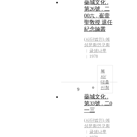
蘂城文化 .
第26號 . 二
00六 , 崔壹
聖敎授 退任
紀念論叢
(
사단법인
)
예
성문화연구회
글샘나루
1978
복
사/
대출
신청
9
蘂城文化 .
第33號 . 二0
一三
(
사단법인
)
예
성문화연구회
글샘나루