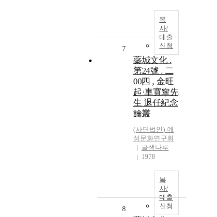
복
사/
대출
신청
7
蘂城文化 .
第24號 . 二
00四 , 金旺
起·車寬寧先
生 退任紀念
論叢
(
사단법인
)
예
성문화연구회
글샘나루
1978
복
사/
대출
신청
8