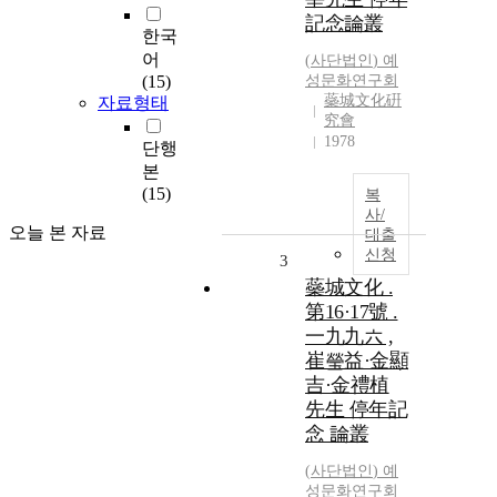
記念論叢
한국
어
(
사단법인
)
예
(15)
성문화연구회
蘂城文化硏
자료형태
究會
1978
단행
본
(15)
복
사/
오늘 본 자료
대출
신청
3
蘂城文化 .
第16·17號 .
一九九六 ,
崔瑩益·金顯
吉·金禮植
先生 停年記
念 論叢
(
사단법인
)
예
성문화연구회