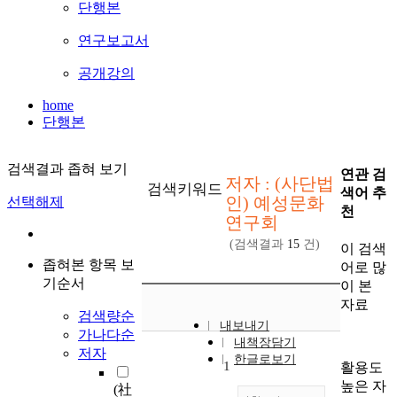
단행본
연구보고서
공개강의
home
단행본
검색결과 좁혀 보기
연관 검
저자 : (사단법
검색키워드
색어 추
인) 예성문화
선택해제
천
연구회
(검색결과
15
건)
이 검색
좁혀본 항목 보
어로 많
기순서
이 본
자료
검색량순
내보내기
가나다순
내책장담기
저자
한글로보기
1
활용도
높은 자
(社