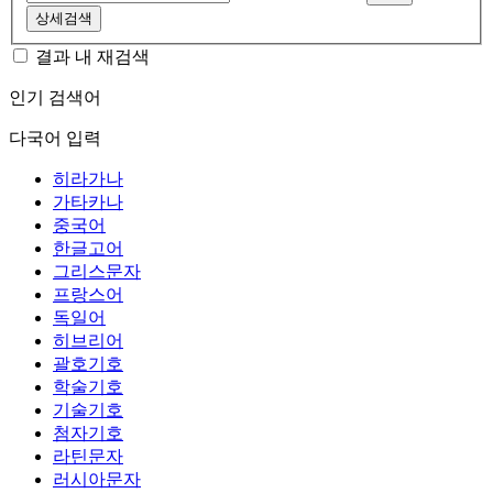
상세검색
결과 내 재검색
인기 검색어
다국어 입력
히라가나
가타카나
중국어
한글고어
그리스문자
프랑스어
독일어
히브리어
괄호기호
학술기호
기술기호
첨자기호
라틴문자
러시아문자