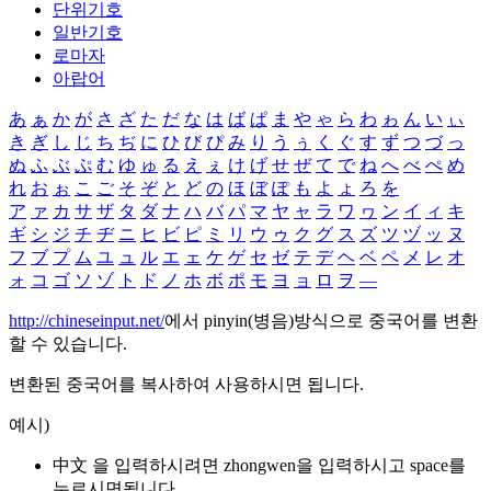
단위기호
일반기호
로마자
아랍어
あ
ぁ
か
が
さ
ざ
た
だ
な
は
ば
ぱ
ま
や
ゃ
ら
わ
ゎ
ん
い
ぃ
き
ぎ
し
じ
ち
ぢ
に
ひ
び
ぴ
み
り
う
ぅ
く
ぐ
す
ず
つ
づ
っ
ぬ
ふ
ぶ
ぷ
む
ゆ
ゅ
る
え
ぇ
け
げ
せ
ぜ
て
で
ね
へ
べ
ぺ
め
れ
お
ぉ
こ
ご
そ
ぞ
と
ど
の
ほ
ぼ
ぽ
も
よ
ょ
ろ
を
ア
ァ
カ
サ
ザ
タ
ダ
ナ
ハ
バ
パ
マ
ヤ
ャ
ラ
ワ
ヮ
ン
イ
ィ
キ
ギ
シ
ジ
チ
ヂ
ニ
ヒ
ビ
ピ
ミ
リ
ウ
ゥ
ク
グ
ス
ズ
ツ
ヅ
ッ
ヌ
フ
ブ
プ
ム
ユ
ュ
ル
エ
ェ
ケ
ゲ
セ
ゼ
テ
デ
ヘ
ベ
ペ
メ
レ
オ
ォ
コ
ゴ
ソ
ゾ
ト
ド
ノ
ホ
ボ
ポ
モ
ヨ
ョ
ロ
ヲ
―
http://chineseinput.net/
에서 pinyin(병음)방식으로 중국어를 변환
할 수 있습니다.
변환된 중국어를 복사하여 사용하시면 됩니다.
예시)
中文 을 입력하시려면
zhongwen
을 입력하시고 space를
누르시면됩니다.