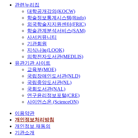
하
관련누리집
여
대학공개강의(KOCW)
,
학술정보통계시스템(Rinfo)
산
외국학술지지원센터(FRIC)
업
학술관계분석서비스(SAM)
단
사서커뮤니티
지
기관회원
내
지식나눔(LOOK)
소
의학전자도서관(MEDLIS)
하
유관기관 사이트
천
교육부(MOE)
등
국립장애인도서관(NLD)
과
국립중앙도서관(NL)
같
국회도서관(NAL)
은
연구윤리정보포털(CRE)
산
사이언스온 (ScienceON)
업
단
이용약관
지
개인정보처리방침
로
개인정보 재동의
부
기관소개
터