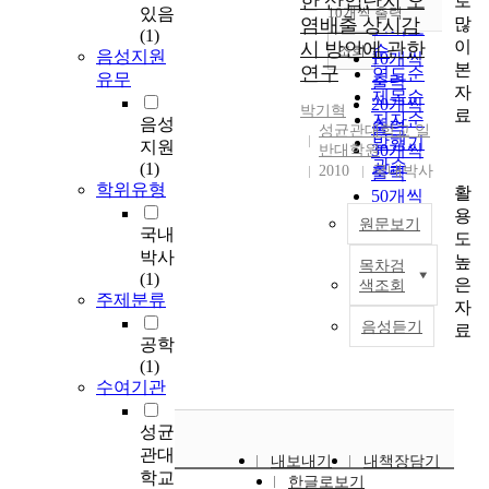
한 산업단지 오
로
순
있음
10개씩 출력
내림차순
많
염배출 상시감
인기도
(1)
이
시 방안에 관한
순
조회
음성지원
10개씩
본
연구
연도순
유무
출력
자
제목순
20개씩
박기혁
료
저자순
음성
출력
성균관대학교 일
발행기
지원
30개씩
반대학원
관순
(1)
2010
국내박사
출력
학위유형
활
50개씩
용
출력
원문보기
국내
도
100개씩
박사
높
출력
목차검
현
(1)
은
색조회
재
주제분류
자
본
음성듣기
료
류
공학
중
(1)
심
수여기관
으
로
성균
설
관대
내보내기
내책장담기
치
학교
한글로보기