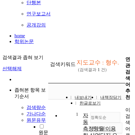
단행본
연구보고서
공개강의
home
학위논문
검색결과 좁혀 보기
연
지도교수 : 형수.
검색키워드
관
선택해제
(검색결과
1
건)
검
색
어
좁혀본 항목 보
추
기순서
천
내보내기
내책장담기
한글로보기
검색량순
이
가나다순
1
자
검
정확도순
원문유무
동
색
측정망을 이용
내림차순
어
정확도
원문