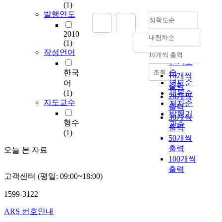
운
(1)
영
발행연도
정확도순
되
고
2010
내림차순
있
정확도
(1)
는
순
작성언어
10개씩 출력
내림차순
수
인기도
질
순
조회
한국
10개씩
자
연도순
어
출력
동
(1)
제목순
20개씩
측
지도교수
저자순
출력
정
발행기
30개씩
망
형수
관순
출력
의
(1)
50개씩
효
출력
율
오늘 본 자료
100개씩
성
출력
을
고객센터 (평일: 09:00~18:00)
증
대
1599-3122
하
기
ARS 번호안내
위