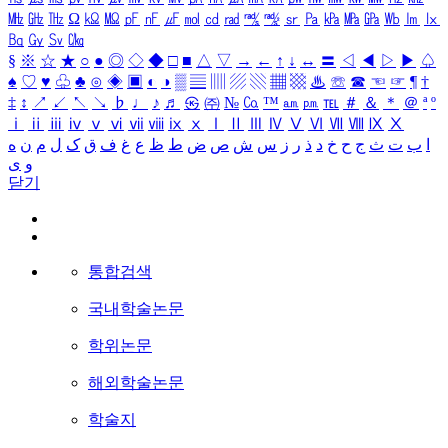
㎒
㎓
㎔
Ω
㏀
㏁
㎊
㎋
㎌
㏖
㏅
㎭
㎮
㎯
㏛
㎩
㎪
㎫
㎬
㏝
㏐
㏓
㏃
㏉
㏜
㏆
§
※
☆
★
○
●
◎
◇
◆
□
■
△
▽
→
←
↑
↓
↔
〓
◁
◀
▷
▶
♤
♠
♡
♥
♧
♣
⊙
◈
▣
◐
◑
▒
▤
▥
▨
▧
▦
▩
♨
☏
☎
☜
☞
¶
†
‡
↕
↗
↙
↖
↘
♭
♩
♪
♬
㉿
㈜
№
㏇
™
㏂
㏘
℡
＃
＆
＊
＠
ª
º
ⅰ
ⅱ
ⅲ
ⅳ
ⅴ
ⅵ
ⅶ
ⅷ
ⅸ
ⅹ
Ⅰ
Ⅱ
Ⅲ
Ⅳ
Ⅴ
Ⅵ
Ⅶ
Ⅷ
Ⅸ
Ⅹ
ا
ب
ت
ث
ج
ح
خ
د
ذ
ر
ز
س
ش
ص
ض
ط
ظ
ع
غ
ف
ق
ک
ل
م
ن
ه
و
ی
닫기
통합검색
국내학술논문
학위논문
해외학술논문
학술지