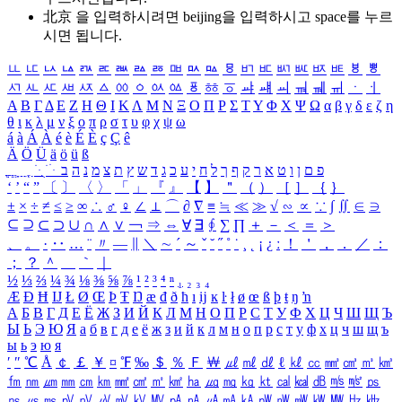
北京 을 입력하시려면
beijing
을 입력하시고 space를 누르
시면 됩니다.
ㅥ
ㅦ
ㅧ
ㅨ
ㅩ
ㅪ
ㅫ
ㅬ
ㅭ
ㅮ
ㅯ
ㅰ
ㅱ
ㅲ
ㅳ
ㅴ
ㅵ
ㅶ
ㅷ
ㅸ
ㅹ
ㅺ
ㅻ
ㅼ
ㅽ
ㅾ
ㅿ
ㆀ
ㆁ
ㆂ
ㆃ
ㆄ
ㆅ
ㆆ
ㆇ
ㆈ
ㆉ
ㆊ
ㆋ
ㆌ
ㆍ
ㆎ
Α
Β
Γ
Δ
Ε
Ζ
Η
Θ
Ι
Κ
Λ
Μ
Ν
Ξ
Ο
Π
Ρ
Σ
Τ
Υ
Φ
Χ
Ψ
Ω
α
β
γ
δ
ε
ζ
η
θ
ι
κ
λ
μ
ν
ξ
ο
π
ρ
σ
τ
υ
φ
χ
ψ
ω
á
à
Á
À
é
è
É
È
ç
Ç
ê
Ä
Ö
Ü
ä
ö
ü
ß
ְ
ֳ
ֲ
ֱ
ָ
ַ
ֵ
ֶ
ִ
ֹ
ּ
ֻ
ׂ
ׁ
ּ
ב
ה
נ
מ
צ
ת
ץ
ש
ד
ג
כ
ע
י
ח
ל
ך
ף
ק
ר
א
ט
ו
ן
ם
פ
‘
’
“
”
〔
〕
〈
〉
「
」
『
』
【
】
＂
（
）
［
］
｛
｝
±
×
÷
≠
≤
≥
∞
∴
♂
♀
∠
⊥
⌒
∂
∇
≡
≒
≪
≫
√
∽
∝
∵
∫
∬
∈
∋
⊆
⊇
⊂
⊃
∪
∩
∧
∨
￢
⇒
⇔
∀
∃
∮
∑
∏
＋
－
＜
＝
＞
、
。
·
‥
…
¨
〃
―
∥
＼
∼
´
～
ˇ
˘
˝
˚
˙
¸
˛
¡
¿
ː
！
＇
，
．
／
：
；
？
＾
＿
｀
｜
½
⅓
⅔
¼
¾
⅛
⅜
⅝
⅞
¹
²
³
⁴
ⁿ
₁
₂
₃
₄
Æ
Ð
Ħ
Ĳ
Ł
Ø
Œ
Þ
Ŧ
Ŋ
æ
đ
ð
ħ
ı
ĳ
ĸ
ŀ
ł
ø
œ
ß
þ
ŧ
ŋ
ŉ
А
Б
В
Г
Д
Е
Ё
Ж
З
И
Й
К
Л
М
Н
О
П
Р
С
Т
У
Ф
Х
Ц
Ч
Ш
Щ
Ъ
Ы
Ь
Э
Ю
Я
а
б
в
г
д
е
ё
ж
з
и
й
к
л
м
н
о
п
р
с
т
у
ф
х
ц
ч
ш
щ
ъ
ы
ь
э
ю
я
′
″
℃
Å
￠
￡
￥
¤
℉
‰
＄
％
Ｆ
￦
㎕
㎖
㎗
ℓ
㎘
㏄
㎣
㎤
㎥
㎦
㎙
㎚
㎛
㎜
㎝
㎞
㎟
㎠
㎡
㎢
㏊
㎍
㎎
㎏
㏏
㎈
㎉
㏈
㎧
㎨
㎰
㎱
㎲
㎳
㎴
㎵
㎶
㎷
㎸
㎹
㎀
㎁
㎂
㎃
㎄
㎺
㎻
㎽
㎾
㎿
㎐
㎑