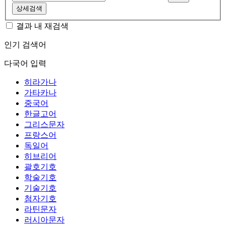
상세검색
결과 내 재검색
인기 검색어
다국어 입력
히라가나
가타카나
중국어
한글고어
그리스문자
프랑스어
독일어
히브리어
괄호기호
학술기호
기술기호
첨자기호
라틴문자
러시아문자