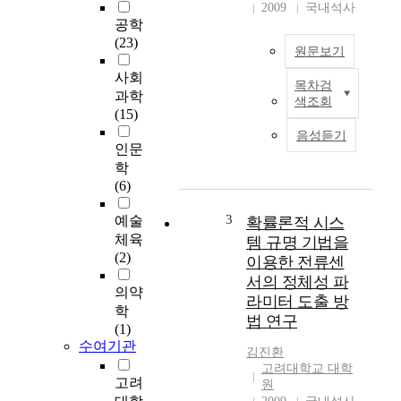
2009
국내석사
공학
(23)
원문보기
사회
목차검
본
과학
색조회
논
(15)
문
음성듣기
은
인문
반
학
응
(6)
기
온
3
예술
확률론적 시스
도
체육
템 규명 기법을
제
(2)
이용한 전류센
어
서의 정체성 파
에
의약
라미터 도출 방
있
학
법 연구
어
(1)
서
수여기관
김진환
유
고려대학교 대학
용
고려
원
하