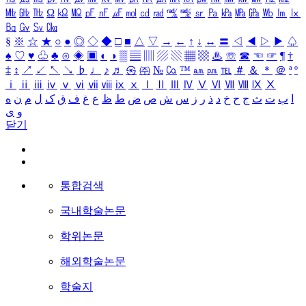
㎒
㎓
㎔
Ω
㏀
㏁
㎊
㎋
㎌
㏖
㏅
㎭
㎮
㎯
㏛
㎩
㎪
㎫
㎬
㏝
㏐
㏓
㏃
㏉
㏜
㏆
§
※
☆
★
○
●
◎
◇
◆
□
■
△
▽
→
←
↑
↓
↔
〓
◁
◀
▷
▶
♤
♠
♡
♥
♧
♣
⊙
◈
▣
◐
◑
▒
▤
▥
▨
▧
▦
▩
♨
☏
☎
☜
☞
¶
†
‡
↕
↗
↙
↖
↘
♭
♩
♪
♬
㉿
㈜
№
㏇
™
㏂
㏘
℡
＃
＆
＊
＠
ª
º
ⅰ
ⅱ
ⅲ
ⅳ
ⅴ
ⅵ
ⅶ
ⅷ
ⅸ
ⅹ
Ⅰ
Ⅱ
Ⅲ
Ⅳ
Ⅴ
Ⅵ
Ⅶ
Ⅷ
Ⅸ
Ⅹ
ا
ب
ت
ث
ج
ح
خ
د
ذ
ر
ز
س
ش
ص
ض
ط
ظ
ع
غ
ف
ق
ک
ل
م
ن
ه
و
ی
닫기
통합검색
국내학술논문
학위논문
해외학술논문
학술지