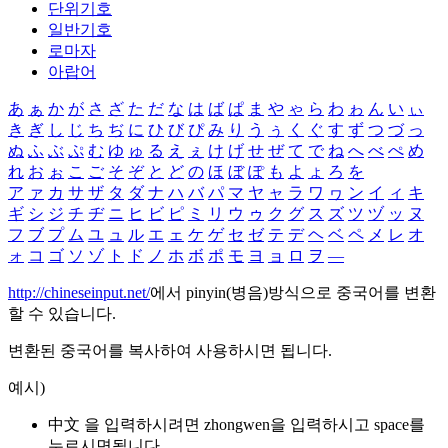
단위기호
일반기호
로마자
아랍어
あ
ぁ
か
が
さ
ざ
た
だ
な
は
ば
ぱ
ま
や
ゃ
ら
わ
ゎ
ん
い
ぃ
き
ぎ
し
じ
ち
ぢ
に
ひ
び
ぴ
み
り
う
ぅ
く
ぐ
す
ず
つ
づ
っ
ぬ
ふ
ぶ
ぷ
む
ゆ
ゅ
る
え
ぇ
け
げ
せ
ぜ
て
で
ね
へ
べ
ぺ
め
れ
お
ぉ
こ
ご
そ
ぞ
と
ど
の
ほ
ぼ
ぽ
も
よ
ょ
ろ
を
ア
ァ
カ
サ
ザ
タ
ダ
ナ
ハ
バ
パ
マ
ヤ
ャ
ラ
ワ
ヮ
ン
イ
ィ
キ
ギ
シ
ジ
チ
ヂ
ニ
ヒ
ビ
ピ
ミ
リ
ウ
ゥ
ク
グ
ス
ズ
ツ
ヅ
ッ
ヌ
フ
ブ
プ
ム
ユ
ュ
ル
エ
ェ
ケ
ゲ
セ
ゼ
テ
デ
ヘ
ベ
ペ
メ
レ
オ
ォ
コ
ゴ
ソ
ゾ
ト
ド
ノ
ホ
ボ
ポ
モ
ヨ
ョ
ロ
ヲ
―
http://chineseinput.net/
에서 pinyin(병음)방식으로 중국어를 변환
할 수 있습니다.
변환된 중국어를 복사하여 사용하시면 됩니다.
예시)
中文 을 입력하시려면
zhongwen
을 입력하시고 space를
누르시면됩니다.