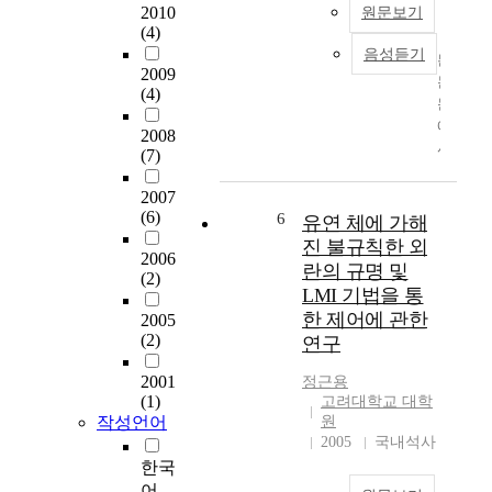
2010
원문보기
탐
로
파
(4)
지
는
라
음성듣기
되
본
자
미
2009
는
논
기
터
(4)
개
문
동
의
별
에
조
규
2008
신
서
를
명
(7)
호
는
함
에
들
환
에
대
2007
의
경
(6)
있
하
6
유연 체에 가해
상
과
어
여
진 불규칙한 외
관
2006
시
서
연
란의 규명 및
(2)
관
스
향
구
LMI 기법을 통
계
템
상
하
한 제어에 관한
2005
정
의
된
였
(2)
연구
보
상
유
다
를
호
전
.
2001
정근용
이
작
알
또
(1)
고려대학교 대학
용
용
고
한
작성언어
원
한
을
리
c
2005
국내석사
N
통
즘
l
한국
.
한
을
o
어