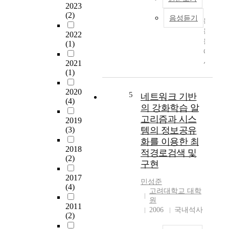
최
는
2023
적
노
(2)
음성듣기
본
제
이
논
어
즈
2022
문
(1)
를
가
에
하
포
서
2021
는
함
(1)
는
방
된
능
안
전
2020
동
5
에
류
네트워크 기반
(4)
회
대
센
의 강화학습 알
로
하
서
고리즘과 시스
2019
각
여
의
(3)
템의 정보공유
부
연
출
화를 이용한 최
위
구
력
2018
적경로검색 및
에
하
만
(2)
구현
서
였
을
&
다
가
2017
민성준
n
(4)
.
지
고려대학교 대학
b
제
고
원
s
2011
어
시
2006
국내석사
(2)
p
구
스
;
조
템