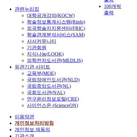
W
서
는
폰
러
의
A
m
100개씩
h
널
특
으
한
설
관련누리집
E
e
출력
e
리
징
로
행
계
(
t
대학공개강의(KOCW)
e
쓰
을
제
동
기
I
h
학술정보통계시스템(Rinfo)
l
이
통
어
정
법
n
o
외국학술지지원센터(FRIC)
m
고
해
할
책
은
t
d
학술관계분석서비스(SAM)
o
있
노
때
을
다
e
를
사서커뮤니티
t
으
이
에
바
양
g
이
기관회원
o
며
즈
의
탕
한
r
용
지식나눔(LOOK)
r
특
가
부
으
대
a
한
의학전자도서관(MEDLIS)
c
히
발
가
로
수
l
다
유관기관 사이트
o
실
생
사
한
적
o
.
교육부(MOE)
n
제
되
용
최
인
f
또
국립장애인도서관(NLD)
t
플
는
료
단
과
T
한
국립중앙도서관(NL)
r
랜
위
등
경
정
i
c
o
국회도서관(NAL)
트
치
기
로
과
m
l
l
연구윤리정보포털(CRE)
에
를
존
를
함
e
o
s
서
사이언스온 (ScienceON)
규
의
소
께
m
s
y
는
명
홈
유
확
u
e
이용약관
s
필
하
오
하
률
l
-
t
개인정보처리방침
수
는
토
게
밀
t
l
e
개인정보 재동의
적
방
메
된
도
i
o
m
이
기관소개
법
이
다
함