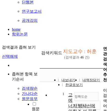
단행본
연구보고서
공개강의
home
학위논문
검색결과 좁혀 보기
연
지도교수 : 허훈
검색키워드
관
선택해제
(검색결과
46
건)
검
색
어
좁혀본 항목 보
추
기순서
천
내보내기
내책장담기
한글로보기
검색량순
이
가나다순
1
고
검
정확도순
원문유무
에
색
너지 방사선에
내림차순
어
정확도
원문