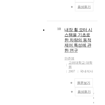
을
기
대
즉
구
는
실
수
술
한
균
성
확
음성듣기
제
집
을
지
일
하
률
플
하
연
도
한
였
거
랜
여
구
정
자
다
동
트
각
하
보
기
.
해
에
신
였
10
를
장
내장 휠 모터 시
새
석
서
호
다
습
이
롭
방
스템을 기초로
D
들
.
득
랜
게
법
한 차량의 동적
C
의
첫
하
덤
구
중
제어 특성에 관
S
상
째
고
성
성
의
한 연구
에
관
,
이
향
한
하
내
함
하
를
의
목
나
안준영
장
수
나
바
노
적
인
고려대학교 대학
되
값
의
탕
이
함
F
원
어
이
리
으
즈
2007
국내석사
수
-
있
최
모
로
에
는
P
는
대
트
개
노
R
-
원문보기
P
일
(
체
출
M
K
I
때
r
들
되
S
(
음성듣기
A
D
의
e
각
었
E
F
n
제
시
m
각
을
(
o
e
어
간
o
의
때
R
k