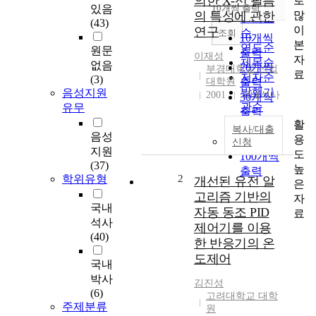
의한 X-선 필름
로
순
있음
10개씩 출력
내림차순
많
의 특성에 관한
인기도
(43)
이
연구
순
조회
10개씩
본
연도순
원문
출력
이재성
자
제목순
없음
20개씩
부경대학교 산업
료
저자순
(3)
대학원
출력
발행기
음성지원
2001
국내석사
30개씩
관순
유무
출력
활
50개씩
복사/대출
음성
용
출력
신청
지원
도
100개씩
(37)
높
출력
학위유형
2
개선된 유전 알
은
고리즘 기반의
자
국내
자동 동조 PID
료
석사
제어기를 이용
(40)
한 반응기의 온
도제어
국내
박사
김진성
(6)
고려대학교 대학
주제분류
원