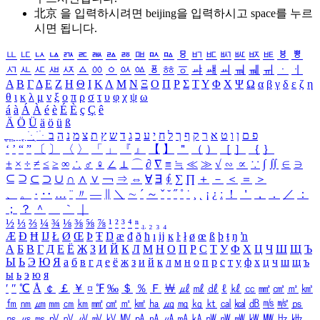
北京 을 입력하시려면
beijing
을 입력하시고 space를 누르
시면 됩니다.
ㅥ
ㅦ
ㅧ
ㅨ
ㅩ
ㅪ
ㅫ
ㅬ
ㅭ
ㅮ
ㅯ
ㅰ
ㅱ
ㅲ
ㅳ
ㅴ
ㅵ
ㅶ
ㅷ
ㅸ
ㅹ
ㅺ
ㅻ
ㅼ
ㅽ
ㅾ
ㅿ
ㆀ
ㆁ
ㆂ
ㆃ
ㆄ
ㆅ
ㆆ
ㆇ
ㆈ
ㆉ
ㆊ
ㆋ
ㆌ
ㆍ
ㆎ
Α
Β
Γ
Δ
Ε
Ζ
Η
Θ
Ι
Κ
Λ
Μ
Ν
Ξ
Ο
Π
Ρ
Σ
Τ
Υ
Φ
Χ
Ψ
Ω
α
β
γ
δ
ε
ζ
η
θ
ι
κ
λ
μ
ν
ξ
ο
π
ρ
σ
τ
υ
φ
χ
ψ
ω
á
à
Á
À
é
è
É
È
ç
Ç
ê
Ä
Ö
Ü
ä
ö
ü
ß
ְ
ֳ
ֲ
ֱ
ָ
ַ
ֵ
ֶ
ִ
ֹ
ּ
ֻ
ׂ
ׁ
ּ
ב
ה
נ
מ
צ
ת
ץ
ש
ד
ג
כ
ע
י
ח
ל
ך
ף
ק
ר
א
ט
ו
ן
ם
פ
‘
’
“
”
〔
〕
〈
〉
「
」
『
』
【
】
＂
（
）
［
］
｛
｝
±
×
÷
≠
≤
≥
∞
∴
♂
♀
∠
⊥
⌒
∂
∇
≡
≒
≪
≫
√
∽
∝
∵
∫
∬
∈
∋
⊆
⊇
⊂
⊃
∪
∩
∧
∨
￢
⇒
⇔
∀
∃
∮
∑
∏
＋
－
＜
＝
＞
、
。
·
‥
…
¨
〃
―
∥
＼
∼
´
～
ˇ
˘
˝
˚
˙
¸
˛
¡
¿
ː
！
＇
，
．
／
：
；
？
＾
＿
｀
｜
½
⅓
⅔
¼
¾
⅛
⅜
⅝
⅞
¹
²
³
⁴
ⁿ
₁
₂
₃
₄
Æ
Ð
Ħ
Ĳ
Ł
Ø
Œ
Þ
Ŧ
Ŋ
æ
đ
ð
ħ
ı
ĳ
ĸ
ŀ
ł
ø
œ
ß
þ
ŧ
ŋ
ŉ
А
Б
В
Г
Д
Е
Ё
Ж
З
И
Й
К
Л
М
Н
О
П
Р
С
Т
У
Ф
Х
Ц
Ч
Ш
Щ
Ъ
Ы
Ь
Э
Ю
Я
а
б
в
г
д
е
ё
ж
з
и
й
к
л
м
н
о
п
р
с
т
у
ф
х
ц
ч
ш
щ
ъ
ы
ь
э
ю
я
′
″
℃
Å
￠
￡
￥
¤
℉
‰
＄
％
Ｆ
￦
㎕
㎖
㎗
ℓ
㎘
㏄
㎣
㎤
㎥
㎦
㎙
㎚
㎛
㎜
㎝
㎞
㎟
㎠
㎡
㎢
㏊
㎍
㎎
㎏
㏏
㎈
㎉
㏈
㎧
㎨
㎰
㎱
㎲
㎳
㎴
㎵
㎶
㎷
㎸
㎹
㎀
㎁
㎂
㎃
㎄
㎺
㎻
㎽
㎾
㎿
㎐
㎑