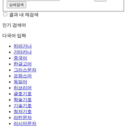
상세검색
결과 내 재검색
인기 검색어
다국어 입력
히라가나
가타카나
중국어
한글고어
그리스문자
프랑스어
독일어
히브리어
괄호기호
학술기호
기술기호
첨자기호
라틴문자
러시아문자