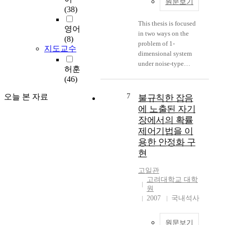
원문보기
S
경
이
s
(38)
.
험
용
e
S
This thesis is focused
에
하
-
영어
(
in two ways on the
의
는
l
(8)
N
problem of 1-
해
방
o
지도교수
o
dimensional system
습
법
o
i
under noise-type
득
을
p
허훈
s
disturbance whose
된
제
전
(46)
e
basic characters such
정
안
류
S
as physical location of
보
하
센
7
오늘 본 자료
불규칙한 잡음
o
source are totally
를
였
서
에 노출된 자기
u
unknown. First, the
개
다
를
장에서의 확률
r
noise implied on the
체
.
회
제어기법을 이
c
system is identified by
간
로
용한 안정화 구
e
using correlation
네
유
모
현
S
function. In order to
트
전
델
u
identify the noise
워
알
을
고일관
r
source location,
크
고
통
고려대학교 대학
f
signals from each
를
리
하
원
a
points on the system
통
즘
여
2007
국내석사
c
are detected through
하
의
2
e
piezoelectric sensors,
여
성
차
원문보기
)
and the location is
갱