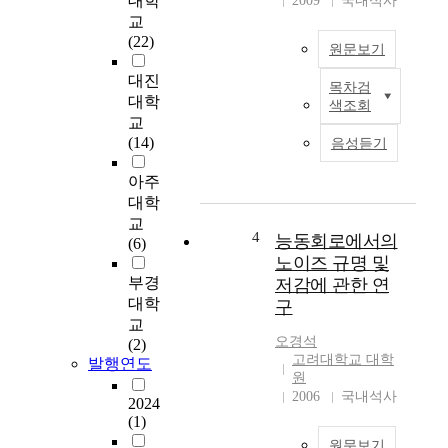
대학
2009
국내석사
게
교
쓰
(22)
원문보기
이
는
대진
목차검
P
본
대학
색조회
I
논
교
D
문
(14)
음성듣기
제
에
어
서
아주
기
는
대학
에
다
교
자
양
4
능동회로에서의
(6)
동
한
노이즈 규명 및
동
원
부경
저감에 관한 연
조
인
대학
구
개
에
교
념
의
오경석
(2)
을
해
고려대학교 대학
발행연도
접
서
원
목
발
2006
국내석사
2024
시
생
(1)
켜
하
원문보기