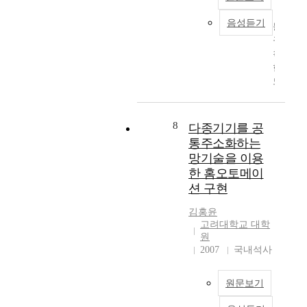
능
미
개
identified by a concept
신
을
분
음성듣기
념
called &quot;Noise
하
불
보
방
을
Source Surface&quot;.
는
규
다
정
이
Second, the system is
과
칙
더
식
용
formulated in the
정
한
향
의
하
physical domain and
을
노
상
형
여
transformed to the
구
이
시
태
그
stochastic domain to
성
즈
키
로
노
elicit a control gain.
하
에
는
모
8
다종기기를 공
이
LMI approach is used
는
교
방
델
통주소화하는
즈
to find proper feedback
연
란
법
링
망기술을 이용
원
gain from the ordinary
구
되
으
하
한 홈오토메이
천
differential equation in
를
고
로
였
션 구현
의
stochastic domain for
하
있
유
다
위
the system. The gain is
였
는
전
.
김홍윤
치
adopted to the system
다
자
알
고려대학교 대학
를
in the physical domain
.
기
고
원
규
to confirm the
기
장
리
최
2007
국내석사
명
performance of LMI
존
을
즘
근
하
technique. Successful
의
확
의
개
원문보기
였
performance of
연
률
목
발
다
proposed idea for
구
제
적
된