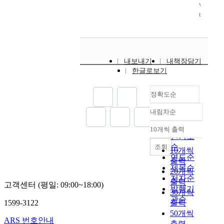
w
기
지
t
최
에
o
k
t
는
연
e
적
이
o
e
e
성
값
)
의
를
t
r
c
능
(
장
행
확
M
-
h
이
)
치
동
률
e
P
n
우
으
가
정
적
a
l
내보내기
내책장담기
i
수
로
한
책
으
n
a
한글로보기
q
하
N
종
을
로
S
n
u
며
.
류
구
제
q
c
정확도순
e
효
N
의
성
어
u
k
u
율
.
장
하
하
a
-
내림차순
t
정확도
적
S
치
는
였
r
K
i
순
인
를
만
바
다
e
o
10개씩 출력
내림차순
l
바
인기도
구
을
이
.
E
l
i
이
순
성
통
조회
때
기
r
m
10개씩
z
는
하
제
연도순
각
존
r
o
출력
i
다
여
하
제목순
각
의
o
g
20개씩
n
양
이
며
의
확
저자순
r
o
출력
고객센터 (평일: 09:00~18:00)
g
한
에
,
개
률
발행기
)
r
30개씩
I
분
보
또
체
제
와
o
관순
1599-3122
출력
n
야
여
휴
는
어
I
v
50개씩
-
에
지
대
이
기
T
)
ARS 번호안내
출력