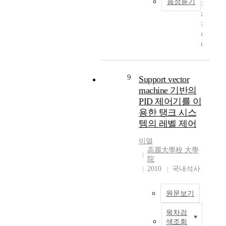
음성듣기
.
경
identification and
에
어
함
확
기
제
control is revealed via
서
기
수
률
본
적
simulations and
는
법
를
영
개
이
experiments for the
강
을
제
역
념
며
system. In the
화
사
어
에
은
효
experiment Piezo-
학
용
하
서
능
율
ceramic is used to
습
하
고
의
동
적
control the system,
알
여
9
자
시
Support vector
회
이
laser variation detector
고
안
하
스
machine 기반의
로
고
is used to get the
리
정
는
템
PID 제어기를 이
의
유
information of the
즘
화
대
규
용한 탱크 시스
각
연
variation of
을
하
상
명
템의 레벨 제어
부
한
beam&apos;s
이
는
에
기
위
새
fluctuation.
용
연
적
법
이열
에
로
하
구
합
을
高麗大學校 大學
탐
운
여
를
한
적
院
지
홈
임
수
형
용
2010
국내석사
되
오
의
행
태
하
는
토
의
하
로
였
원문보기
신
메
구
였
새
으
호
이
역
다
롭
며
목차검
보
들
션
에
.
게
이
색조회
통