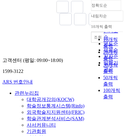
하
5
발
에
니
관
정확도순
하
회
레
기
.
생
구
어
리
여
적
임
위
7
한
축
내림차순
링
간
소
입
정확도
의
한
%
다
되
에
호
비
원
순
특
열
를
10개씩 출력
.
어
대
내림차순
사
자
환
정
인기도
전
차
포
있
해
로
와
자
위
순
조회
모
지
10개씩
장
기
논
근
개
의
치
연도순
듈
하
출력
재
때
의
무
발
입
에
제목순
은
였
20개씩
의
문
한
하
요
원
내
최
저자순
다
출력
생
에
다
고
고객센터 (평일: 09:00~18:00)
구
동
려
근
발행기
.
산
담
30개씩
.
있
사
기
놓
4
업
관순
추
당
1599-3122
출력
는
항
와
는
인
종
이
공
50개씩
간
의
욕
행
이
별
ARS 번호안내
와
정
첫
출력
호
상
구
동
하
분
생
엔
째
100개씩
사
관
에
이
가
관련누리집
석
산
지
,
1
출력
관
관
반
구
은
대학공개강의(KOCW)
량
니
다
2
계
하
복
가
상
학술정보통계시스템(Rinfo)
변
어
양
1
를
여
된
늘
위
외국학술지지원센터(FRIC)
화
와
한
명
연
이
다
어
3
학술관계분석서비스(SAM)
를
설
유
이
구
해
.
나
개
사서커뮤니티
예
비
형
며
한
하
이
큰
업
기관회원
측
엔
의
,
다
고
공
냉
종