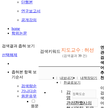
단행본
연구보고서
공개강의
home
학위논문
검색결과 좁혀 보기
연
지도교수 : 허선
검색키워드
관
선택해제
(검색결과
39
건)
검
색
어
좁혀본 항목 보
추
기순서
천
내보내기
내책장담기
한글로보기
검색량순
이
가나다순
1
감
검
정확도순
원문유무
염
색
관리간호사의
내림차순
어
정확도
원문