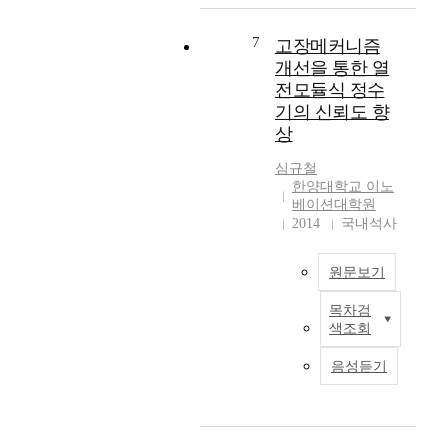
충
생
주
에
을
족
산
요
영
주
7
고장메커니즘
시
장
한
향
도
키
비
제
개선을 통한 열
을
할
기
의
약
전모듈식 정수
미
기
위
군
요
치
기의 신뢰도 향
술
해
집
인
는
상
로
서
화
을
요
언
다
분
개
심규철
인
급
양
석
선
한양대학교 이노
을
되
한
을
베이션대학원
하
분
고
2014
국내석사
제
진
여
석
있
품
행
생
하
는
을
하
산
여
원문보기
3
생
고
성
감
D
산
추
을
염
목차검
이
프
하
출
향
색조회
관
논
린
며
된
상
리
문
팅
,
군
시
음성듣기
간
은
이
그
집
키
호
최
제
에
별
려
사
근
조
맞
특
는
의
정
기
는
징
것