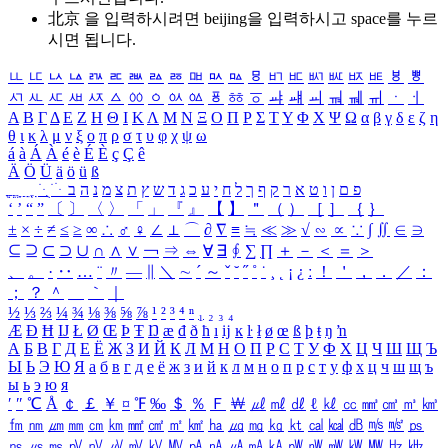
北京 을 입력하시려면
beijing
을 입력하시고 space를 누르
시면 됩니다.
ㅥ
ㅦ
ㅧ
ㅨ
ㅩ
ㅪ
ㅫ
ㅬ
ㅭ
ㅮ
ㅯ
ㅰ
ㅱ
ㅲ
ㅳ
ㅴ
ㅵ
ㅶ
ㅷ
ㅸ
ㅹ
ㅺ
ㅻ
ㅼ
ㅽ
ㅾ
ㅿ
ㆀ
ㆁ
ㆂ
ㆃ
ㆄ
ㆅ
ㆆ
ㆇ
ㆈ
ㆉ
ㆊ
ㆋ
ㆌ
ㆍ
ㆎ
Α
Β
Γ
Δ
Ε
Ζ
Η
Θ
Ι
Κ
Λ
Μ
Ν
Ξ
Ο
Π
Ρ
Σ
Τ
Υ
Φ
Χ
Ψ
Ω
α
β
γ
δ
ε
ζ
η
θ
ι
κ
λ
μ
ν
ξ
ο
π
ρ
σ
τ
υ
φ
χ
ψ
ω
á
à
Á
À
é
è
É
È
ç
Ç
ê
Ä
Ö
Ü
ä
ö
ü
ß
ְ
ֳ
ֲ
ֱ
ָ
ַ
ֵ
ֶ
ִ
ֹ
ּ
ֻ
ׂ
ׁ
ּ
ב
ה
נ
מ
צ
ת
ץ
ש
ד
ג
כ
ע
י
ח
ל
ך
ף
ק
ר
א
ט
ו
ן
ם
פ
‘
’
“
”
〔
〕
〈
〉
「
」
『
』
【
】
＂
（
）
［
］
｛
｝
±
×
÷
≠
≤
≥
∞
∴
♂
♀
∠
⊥
⌒
∂
∇
≡
≒
≪
≫
√
∽
∝
∵
∫
∬
∈
∋
⊆
⊇
⊂
⊃
∪
∩
∧
∨
￢
⇒
⇔
∀
∃
∮
∑
∏
＋
－
＜
＝
＞
、
。
·
‥
…
¨
〃
―
∥
＼
∼
´
～
ˇ
˘
˝
˚
˙
¸
˛
¡
¿
ː
！
＇
，
．
／
：
；
？
＾
＿
｀
｜
½
⅓
⅔
¼
¾
⅛
⅜
⅝
⅞
¹
²
³
⁴
ⁿ
₁
₂
₃
₄
Æ
Ð
Ħ
Ĳ
Ł
Ø
Œ
Þ
Ŧ
Ŋ
æ
đ
ð
ħ
ı
ĳ
ĸ
ŀ
ł
ø
œ
ß
þ
ŧ
ŋ
ŉ
А
Б
В
Г
Д
Е
Ё
Ж
З
И
Й
К
Л
М
Н
О
П
Р
С
Т
У
Ф
Х
Ц
Ч
Ш
Щ
Ъ
Ы
Ь
Э
Ю
Я
а
б
в
г
д
е
ё
ж
з
и
й
к
л
м
н
о
п
р
с
т
у
ф
х
ц
ч
ш
щ
ъ
ы
ь
э
ю
я
′
″
℃
Å
￠
￡
￥
¤
℉
‰
＄
％
Ｆ
￦
㎕
㎖
㎗
ℓ
㎘
㏄
㎣
㎤
㎥
㎦
㎙
㎚
㎛
㎜
㎝
㎞
㎟
㎠
㎡
㎢
㏊
㎍
㎎
㎏
㏏
㎈
㎉
㏈
㎧
㎨
㎰
㎱
㎲
㎳
㎴
㎵
㎶
㎷
㎸
㎹
㎀
㎁
㎂
㎃
㎄
㎺
㎻
㎽
㎾
㎿
㎐
㎑