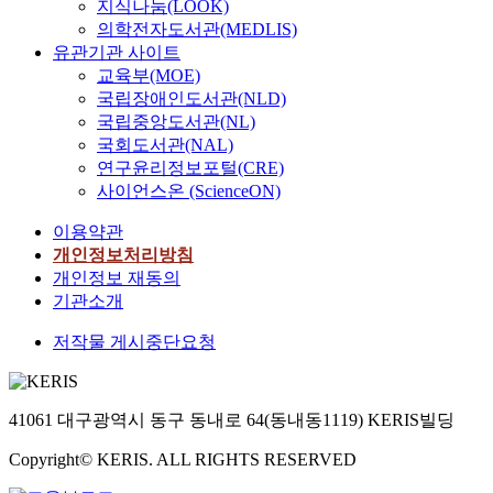
할
지
지식나눔(LOOK)
제
자
.
그
정
수
인
수
니
품
의학전자도서관(MEDLIS)
료
일
들
은
용
기
있
어
을
유관기관 사이트
수
반
에
반
량
계
다
는
신
교육부(MOE)
집
소
게
도
의
및
면
구
규
국립장애인도서관(NLD)
은
비
필
체
필
장
생
축
공
2
국립중앙도서관(NL)
자
요
공
요
비
산
된
정
0
의
한
국회도서관(NAL)
정
성
,
일
시
에
1
A
사
연구윤리정보포털(CRE)
의
이
전
정
스
서
4
/
회
전
사이언스온 (ScienceON)
줄
기
을
템
생
년
S
복
체
어
및
조
을
산
1
이용약관
문
지
생
들
전
율
활
할
1
의
서
개인정보처리방침
산
면
자
할
용
때
월
와
비
개인정보 재동의
성
서
기
수
하
생
1
요
스
향
기관소개
수
기
있
여
산
일
구
가
상
요
그
기
품
효
부
저작물 게시중단요청
사
무
을
가
리
때
질
율
터
항
엇
위
급
고
문
을
성
1
을
인
해
증
화
에
개
을
1
통
지
매
하
학
41061 대구광역시 동구 동내로 64(동내동1119) KERIS빌딩
모
선
방
월
해
확
우
기
제
든
시
해
2
V
인
중
시
Copyright© KERIS. ALL RIGHTS RESERVED
품
물
키
하
5
O
하
요
작
을
량
고
지