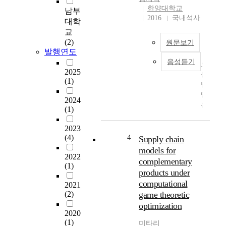
구
장
한양대학교
남부
조
상
2016
국내석사
대학
분
희
교
석
지
(2)
원문보기
(
도
발행연도
5
교
음성듣기
오
f
수
2025
늘
o
:
(1)
날
r
허
많
c
선
2024
은
e
간
(1)
사
a
호
람
n
학
2023
들
a
(4)
4
과
Supply chain
은
l
남
models for
동
y
2022
부
complementary
(1)
일
s
대
products under
한
i
학
computational
2021
제
s
교
(2)
game theoretic
품
)
보
optimization
중
’
건
2020
에
과
경
(1)
미타리
서