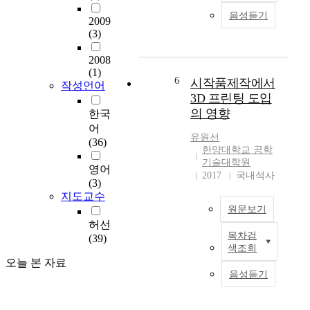
을
구
을
직
음성듣기
2009
사
는
조
무
(3)
용
반
사
스
하
도
하
트
2008
고
체
고
레
(1)
싶
생
이
6
스
시작품제작에서
작성언어
어
산
를
및
3D 프린팅 도입
한
현
토
조
의 영향
한국
다
장
대
직
어
.
에
로
몰
유원선
(36)
이
서
다
한양대학교 공학
입
에
발
품
기술대학원
수
영어
따
생
종
2017
국내석사
준
(3)
라
하
소
을
지도교수
업
는
량
파
원문보기
체
데
생
악
허선
는
이
산
하
목차검
(39)
최
고
터
공
고
색조회
근
객
를
정
조
오늘 본 자료
산
니
활
에
음성듣기
직
업
즈
용
서
몰
혁
를
해
의
입
명