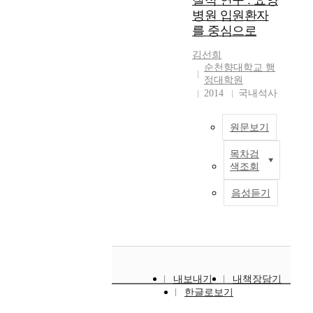
질적 연구 : 요양
된
상
는
프
기
소
병원 입원환자
할
이
생
은
시
레
존
기
제
터
산
를 중심으로
국
스
임
냉
업
품
를
공
내
템
으
정
들
김선희
이
생
정
2
창
로
수
로
순천향대학교 행
많
성
과
0
호
옮
기
기
정대학원
을
한
'
0
의
기
에
2014
국내석사
계
경
다
제
병
문
는
사
및
우
.
약
상
제
데
용
장
우
데
이
원문보기
이
점
,
되
비
선
이
론
상
을
로
던
와
순
터
목차검
'
병
분
본
봇
냉
전
색조회
위
활
을
원
석
연
팔
매
기
를
용
바
에
하
구
이
압
및
음성듣기
정
을
탕
서
고
의
칩
축
전
해
위
으
1
Q
목
을
식
자
야
한
로
2
F
적
들
냉
기
하
시
한
개
D
은
어
동
기
는
스
공
월
기
요
올
기
업
어
템
정
이
법
양
려
를
종
내보내기
내책장담기
려
이
리
상
을
병
리
대
이
한글로보기
움
현
엔
감
이
원
드
체
5
이
장
지
염
용
사
프