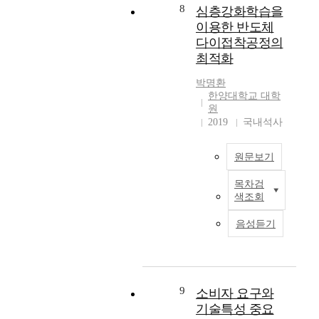
핵
수
업
8
심층강화학습을
포
을
이
심
기
들
이용한 반도체
장
통
다
역
업
의
재
해
.
다이접착공정의
량
계
시
로
반
최적화
강
에
작
포
도
다
화
서
품
장
체
박명환
품
및
활
제
한양대학교 대학
을
제
종
업
발
작
원
한
조
소
무
히
에
2019
국내석사
다
장
량
환
개
줄
.
비
생
경
발
효
하
의
산
원문보기
을
이
과
지
생
으
개
이
에
만
산
로
목차검
선
반
루
대
제
성
색조회
의
하
도
어
한
조
개
전
는
체
지
설
음성듣기
기
선
환
데
제
고
문
업
을
과
기
조
있
조
에
목
정
초
에
는
사
서
적
에
자
서
열
를
는
으
서
료
다
9
전
소비자 요구와
실
생
로
발
를
이
모
시
기술특성 중요
산
한
생
제
접
듈