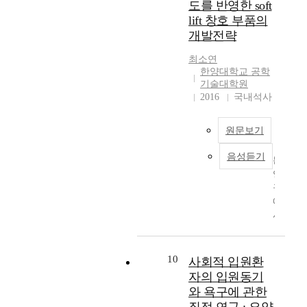
하
도를 반영한 soft
능
다
하
공
착
을
고
lift 창호 부품의
력
.
는
하
공
이
이
,
문
개발전략
기
정
용
를
즉
반
제
위
에
한
고
최소연
생
도
점
하
서
냉
찰
한양대학교 공학
산
체
을
여
는
정
하
기술대학원
가
생
해
시
양
수
2016
국내석사
였
능
산
결
도
품
기
다
한
현
하
된
으
의
.
물
장
기
원문보기
서
로
신
표
량
은
위
술
분
뢰
본
이
제
음성듣기
해
적
본
류
도
기
정
품
U
조
연
된
향
업
해
을
V
사
구
웨
상
은
져
제
코
연
에
이
에
3
있
조
팅
구
서
퍼
관
0
으
하
분
이
는
의
한
0
며
면
야
다
사
칩
연
인
,
서
의
.
용
들
10
사회적 입원환
구
이
생
수
최
연
되
을
이
자의 입원동기
하
산
많
적
구
고
리
다
의
와 욕구에 관한
해
은
화
대
있
드
.
중
야
데