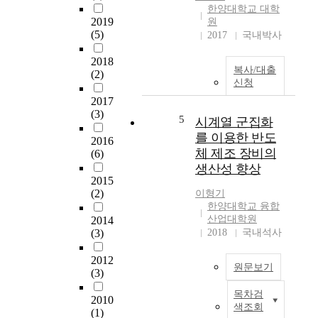
'
영
한양대학교 대학
도
내
대
2019
원
다
부
학
(5)
2017
국내박사
양
/
원
성
외
본
2018
복사/대출
,
부
(2)
연
신청
특
요
구
이
인
2017
는
(3)
성
분
국
5
시계열 군집화
,
석
내
를 이용한 반도
2016
기
'
감
체 제조 장비의
(6)
능
을
염
생산성 향상
성
이
관
2015
등
용
리
(2)
이형기
이
하
간
한양대학교 융합
포
여
호
산업대학원
2014
함
점
사
(3)
2018
국내석사
되
착
의
어
테
핵
2012
원문보기
있
이
(3)
심
는
프
역
목차검
제
본
산
2010
량
색조회
(1)
품
연
업
,