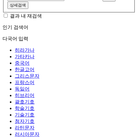
상세검색
결과 내 재검색
인기 검색어
다국어 입력
히라가나
가타카나
중국어
한글고어
그리스문자
프랑스어
독일어
히브리어
괄호기호
학술기호
기술기호
첨자기호
라틴문자
러시아문자