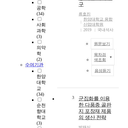
사
구
의
공학
핵
(34)
류호진
심
한양대학교 융합
역
사회
산업대학원
량
2019
국내석사
과학
,
(3)
직
원문보기
무
의약
스
학
목차검
본
트
(2)
색조회
논
레
수여기관
문
스
음성듣기
의
및
한양
목
조
대학
적
직
교
은
몰
(34)
'
3
입
군집화를 이용
포
에
한 다품종 골판
순천
터
관
지 포장재 제품
향대
의
한
의 생산 전략
학교
산
연
(3)
업
구
방재식