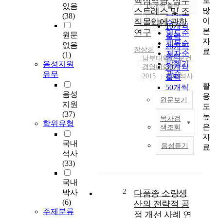
핵심역량, 직무
로
순
있음
10개씩 출력
내림차순
많
스트레스 및 조
인기도
(38)
이
직몰입에 관한
순
조회
10개씩
본
연구
연도순
원문
출력
자
제목순
없음
20개씩
장상희
료
저자순
(1)
출력
남부대학교 보건
발행기
음성지원
30개씩
경영대학원
관순
유무
2015
국내석사
출력
활
50개씩
음성
용
출력
원문보기
지원
도
100개씩
(37)
높
출력
목차검
국
학위유형
은
색조회
문
자
초
국내
음성듣기
료
록
석사
감
(33)
염
관
국내
리
2
박사
다품종 소량생
간
(6)
산의 전략적 공
호
주제분류
정 개선 사례 연