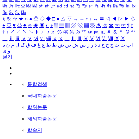
㎒
㎓
㎔
Ω
㏀
㏁
㎊
㎋
㎌
㏖
㏅
㎭
㎮
㎯
㏛
㎩
㎪
㎫
㎬
㏝
㏐
㏓
㏃
㏉
㏜
㏆
§
※
☆
★
○
●
◎
◇
◆
□
■
△
▽
→
←
↑
↓
↔
〓
◁
◀
▷
▶
♤
♠
♡
♥
♧
♣
⊙
◈
▣
◐
◑
▒
▤
▥
▨
▧
▦
▩
♨
☏
☎
☜
☞
¶
†
‡
↕
↗
↙
↖
↘
♭
♩
♪
♬
㉿
㈜
№
㏇
™
㏂
㏘
℡
＃
＆
＊
＠
ª
º
ⅰ
ⅱ
ⅲ
ⅳ
ⅴ
ⅵ
ⅶ
ⅷ
ⅸ
ⅹ
Ⅰ
Ⅱ
Ⅲ
Ⅳ
Ⅴ
Ⅵ
Ⅶ
Ⅷ
Ⅸ
Ⅹ
ا
ب
ت
ث
ج
ح
خ
د
ذ
ر
ز
س
ش
ص
ض
ط
ظ
ع
غ
ف
ق
ک
ل
م
ن
ه
و
ی
닫기
통합검색
국내학술논문
학위논문
해외학술논문
학술지