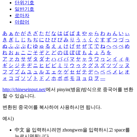
단위기호
일반기호
로마자
아랍어
あ
ぁ
か
が
さ
ざ
た
だ
な
は
ば
ぱ
ま
や
ゃ
ら
わ
ゎ
ん
い
ぃ
き
ぎ
し
じ
ち
ぢ
に
ひ
び
ぴ
み
り
う
ぅ
く
ぐ
す
ず
つ
づ
っ
ぬ
ふ
ぶ
ぷ
む
ゆ
ゅ
る
え
ぇ
け
げ
せ
ぜ
て
で
ね
へ
べ
ぺ
め
れ
お
ぉ
こ
ご
そ
ぞ
と
ど
の
ほ
ぼ
ぽ
も
よ
ょ
ろ
を
ア
ァ
カ
サ
ザ
タ
ダ
ナ
ハ
バ
パ
マ
ヤ
ャ
ラ
ワ
ヮ
ン
イ
ィ
キ
ギ
シ
ジ
チ
ヂ
ニ
ヒ
ビ
ピ
ミ
リ
ウ
ゥ
ク
グ
ス
ズ
ツ
ヅ
ッ
ヌ
フ
ブ
プ
ム
ユ
ュ
ル
エ
ェ
ケ
ゲ
セ
ゼ
テ
デ
ヘ
ベ
ペ
メ
レ
オ
ォ
コ
ゴ
ソ
ゾ
ト
ド
ノ
ホ
ボ
ポ
モ
ヨ
ョ
ロ
ヲ
―
http://chineseinput.net/
에서 pinyin(병음)방식으로 중국어를 변환
할 수 있습니다.
변환된 중국어를 복사하여 사용하시면 됩니다.
예시)
中文 을 입력하시려면
zhongwen
을 입력하시고 space를
누르시면됩니다.