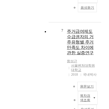
h
이
지
보
b
e
슈
가
증
음성듣기
y
u
인
공
금
M
r
회
시
미
a
b
원
제
반
r
a
제
도
환
x
n
7
주거급여제도
골
를
과
r
r
프
,
수급권자의 거
같
e
e
장
주
은
주유형별 주거
j
n
의
택
전
만족도 차이에
e
e
대
에
세
관한 실증연구
c
w
중
대
사
t
a
제
해
기
함성근
e
l
전
서
는
서울벤처대학원
d
p
환
는
대학교
임
o
r
2018
국내박사
에
2
차
n
o
대
0
인
l
j
한
0
의
y
원문보기
e
중
5
주
o
c
요
년
거
목차검
n
논
t
성
주
안
색조회
e
문
a
을
택
정
a
개
i
인
가