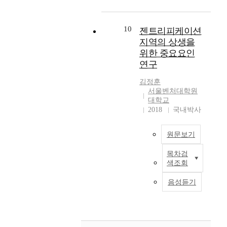
역
주
수
s
도
주
높
b
에
거
적
a
권
거
지
y
는
용
이
v
내
급
만
10
d
젠트리피케이션
지
부
지
a
3
여
농
i
지역의 상생을
역
동
만
r
0
제
어
l
위한 중요요인
경
산
그
i
0
도
촌
a
제
간
연구
것
a
세
는
민
p
침
의
만
b
대
2
박
i
김정훈
체
과
으
l
이
0
업
d
서울벤처대학원
,
세
로
e
상
1
으
a
대학교
일
형
는
a
규
5
로
2018
국내박사
t
자
평
한
n
모
년
신
e
리
성
계
d
의
7
고
d
감
문
가
원문보기
f
아
월
만
b
소
제
존
i
파
부
하
u
,
가
목차검
재
지
n
트
터
면
i
색조회
세
계
하
금
i
에
⌜
누
l
수
속
며
우
t
거
주
구
d
음성듣기
감
해
현
리
e
주
거
나
i
소
서
장
가
v
하
급
운
n
등
제
에
살
a
고
여
영
g
상
기
서
고
l
있
법
이
s
당
되
발