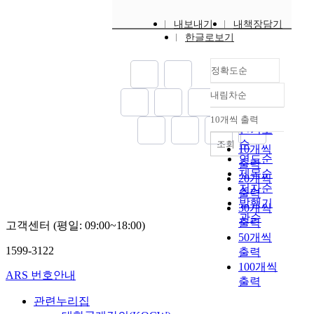
있
u
는
⌟
가
,
한
어
생
는
e
만
과
능
t
내보내기
내책장담기
타
오
하
도
.
2
⌜
하
o
한글로보기
격
고
는
시
B
0
국
기
r
을
있
중
의
u
세
민
때
e
입
다
개
정확도순
상
t
이
기
문
v
게
.
사
업
a
상
초
에
i
된
내림차순
고
지
정확도
n
의
생
현
t
다
이
를
역
순
y
성
활
재
a
10개씩 출력
.
에
내림차순
예
은
w
인기도
인
보
제
l
이
따
방
빠
o
순
남
조회
장
주
i
10개씩
미
라
할
르
r
녀
연도순
법
도
z
출력
준
,
수
게
l
를
제목순
⌟
게
e
20개씩
공
정
있
변
d
대
을
스
저자순
t
출력
되
부
는
화
l
상
근
트
발행기
h
어
는
30개씩
체
하
y
으
거
하
e
관순
운
비
출력
계
고객센터 (평일: 09:00~18:00)
고
v
로
로
우
r
영
주
적
50개씩
그
a
주
통
스
e
되
거
1599-3122
인
출력
중
l
거
합
는
g
고
용
대
100개씩
심
u
만
급
공
i
ARS 번호안내
있
부
응
출력
에
e
족
여
급
o
는
동
이
독
s
도
형
과
관련누리집
n
골
산
필
특
에
식
잉