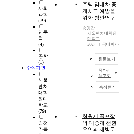
'
2
주택 임대차 중
사회
s
개사고 예방을
m
과학
위한 방안연구
o
(79)
d
송영갑
인문
e
서울벤처대학원
r
학
대학교
n
(4)
2024
국내박사
s
공학
o
원문보기
(1)
c
수여기관
i
목차검
주
e
색조회
택
서울
t
임
y
벤처
음성듣기
대
,
대학
차
t
원대
계
h
학교
약
e
(79)
과
3
회원제 골프장
o
정
n
의 대중제 전환
인천
에
l
가톨
유인과 재방문
서
y