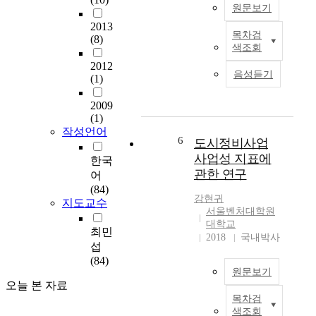
n
원문보기
문
의
d
제
2013
신
t
목차검
(8)
점
논
뢰
h
색조회
을
문
성
e
2012
개
개
저
'
음성듣기
(1)
선
요
하
M
하
로
a
2009
기
정
이
m
(1)
위
부
어
m
작성언어
한
는
질
6
도시정비사업
o
대
토
위
사업성 지표에
n
한국
안
지
험
i
관한 연구
어
으
에
이
s
(84)
로
대
있
강현귀
m
지도교수
서
해
다
서울벤처대학원
'
골
서
.
대학교
e
최민
프
는
2018
국내박사
특
m
섭
산
1
히
e
(84)
업
9
고
r
원문보기
전
8
의
g
오늘 본 자료
체
9
적
e
목차검
T
의
년
인
색조회
d