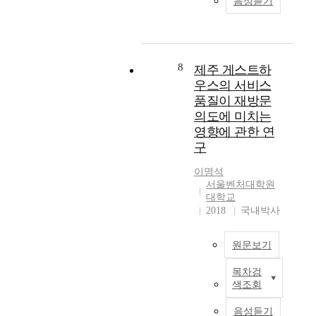
성
음성듣기
b
요
m
식
격
을
s
s
하
공
위
o
저
t
는
시
협
l
소
o
것
제
하
u
득
i
8
제주 게스트하
에
도
는
t
층
m
우스의 서비스
서
를
주
e
의
p
출
도
품질이 재방문
요
v
주
r
발
입
문
의도에 미치는
a
거
o
하
한
제
영향에 관한 연
l
안
v
였
바
로
구
u
정
e
다
있
대
e
을
t
.
다
두
이명석
a
위
h
.
되
서울벤처대학원
n
한
e
공
그
대학교
고
d
주
l
2018
국내박사
익
러
있
r
택
i
적
나
다
e
정
v
기
비
.
p
원문보기
책
i
능
주
이
l
으
n
이
거
러
목차검
a
로
제
g
매
용
한
색조회
c
주
주
e
우
부
사
e
거
도
n
큰
동
고
음성듣기
d