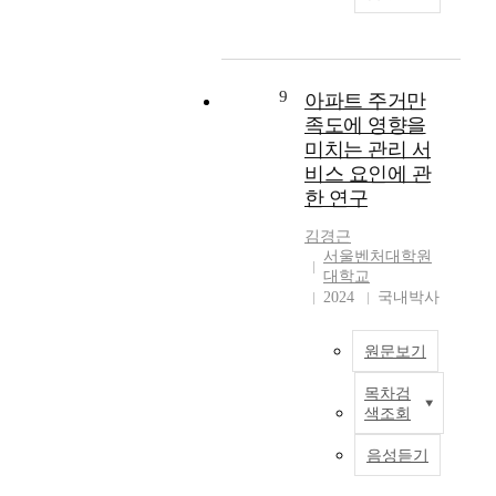
비
에
v
골
산
를
i
지
서
i
프
은
예
t
원
게
r
장
가
방
w
을
스
o
이
격
하
i
통
트
n
9
아파트 주거만
경
공
기
t
해
하
m
족도에 영향을
영
시
위
h
주
우
e
난
제
미치는 관리 서
해
'
거
스
n
으
도
서
비스 요인에 관
m
생
는
t
로
를
는
한 연구
a
활
숙
u
인
도
법
t
에
박
n
해
입
적
김경근
e
도
시
d
폐
하
서울벤처대학원
·
r
움
설
e
대학교
업
지
제
i
이
유
r
2024
국내박사
하
않
도
a
될
형
d
게
아
적
l
수
중
e
되
토
장
원문보기
'
있
의
v
는
지
치
w
도
하
e
경
·
의
목차검
h
본
록
나
l
우
주
강
색조회
i
연
지
로
o
해
택
화
c
구
원
인
p
당
·
음성듣기
가
h
는
하
기
e
지
비
필
i
수
는
가
d