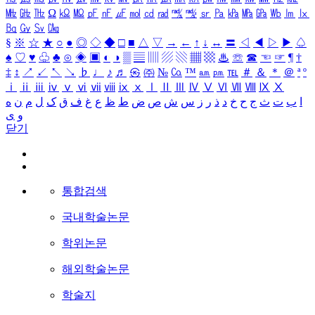
㎒
㎓
㎔
Ω
㏀
㏁
㎊
㎋
㎌
㏖
㏅
㎭
㎮
㎯
㏛
㎩
㎪
㎫
㎬
㏝
㏐
㏓
㏃
㏉
㏜
㏆
§
※
☆
★
○
●
◎
◇
◆
□
■
△
▽
→
←
↑
↓
↔
〓
◁
◀
▷
▶
♤
♠
♡
♥
♧
♣
⊙
◈
▣
◐
◑
▒
▤
▥
▨
▧
▦
▩
♨
☏
☎
☜
☞
¶
†
‡
↕
↗
↙
↖
↘
♭
♩
♪
♬
㉿
㈜
№
㏇
™
㏂
㏘
℡
＃
＆
＊
＠
ª
º
ⅰ
ⅱ
ⅲ
ⅳ
ⅴ
ⅵ
ⅶ
ⅷ
ⅸ
ⅹ
Ⅰ
Ⅱ
Ⅲ
Ⅳ
Ⅴ
Ⅵ
Ⅶ
Ⅷ
Ⅸ
Ⅹ
ا
ب
ت
ث
ج
ح
خ
د
ذ
ر
ز
س
ش
ص
ض
ط
ظ
ع
غ
ف
ق
ک
ل
م
ن
ه
و
ی
닫기
통합검색
국내학술논문
학위논문
해외학술논문
학술지