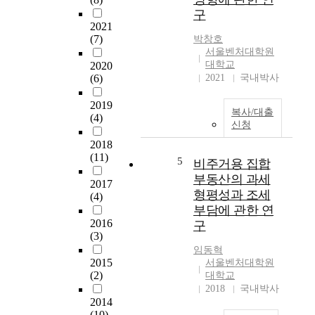
공
심
r
구
급
각
e
2021
과
한
a
(7)
박창호
잉
경
t
서울벤처대학원
등
제
e
대학교
2020
의
적
(6)
2021
국내박사
n
문
피
e
제
해
2019
d
복사/대출
로
를
(4)
.
신청
골
초
T
프
2018
래
h
(11)
장
할
5
비주거용 집합
e
경
수
'
부동산의 과세
2017
영
있
a
형평성과 조세
(4)
악
으
t
부담에 관한 연
화
며
h
2016
구
가
이
e
(3)
지
는
i
임동혁
속
부
s
2015
서울벤처대학원
되
동
(2)
m
대학교
고
산
2018
국내박사
'
있
시
2014
a
는
장
(10)