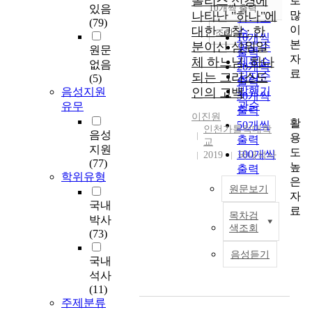
폴리스 신경에
로
순
있음
10개씩 출력
내림차순
많
나타난 "하나"에
인기도
(79)
이
대한 고찰 : 한
순
조회
10개씩
본
분이신 삼위일
연도순
원문
출력
자
체 하느님, 하나
제목순
없음
20개씩
료
되는 그리스도
저자순
(5)
출력
발행기
음성지원
인의 고백
30개씩
관순
유무
출력
이진원
활
50개씩
인천가톨릭대학
음성
용
출력
교
지원
도
100개씩
2019
국내석사
(77)
높
출력
학위유형
은
원문보기
자
국내
료
목차검
박사
I
색조회
(73)
n
t
음성듣기
국내
o
석사
d
(11)
a
주제분류
y