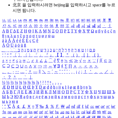
北京 을 입력하시려면
beijing
을 입력하시고 space를 누르
시면 됩니다.
ㅥ
ㅦ
ㅧ
ㅨ
ㅩ
ㅪ
ㅫ
ㅬ
ㅭ
ㅮ
ㅯ
ㅰ
ㅱ
ㅲ
ㅳ
ㅴ
ㅵ
ㅶ
ㅷ
ㅸ
ㅹ
ㅺ
ㅻ
ㅼ
ㅽ
ㅾ
ㅿ
ㆀ
ㆁ
ㆂ
ㆃ
ㆄ
ㆅ
ㆆ
ㆇ
ㆈ
ㆉ
ㆊ
ㆋ
ㆌ
ㆍ
ㆎ
Α
Β
Γ
Δ
Ε
Ζ
Η
Θ
Ι
Κ
Λ
Μ
Ν
Ξ
Ο
Π
Ρ
Σ
Τ
Υ
Φ
Χ
Ψ
Ω
α
β
γ
δ
ε
ζ
η
θ
ι
κ
λ
μ
ν
ξ
ο
π
ρ
σ
τ
υ
φ
χ
ψ
ω
á
à
Á
À
é
è
É
È
ç
Ç
ê
Ä
Ö
Ü
ä
ö
ü
ß
ְ
ֳ
ֲ
ֱ
ָ
ַ
ֵ
ֶ
ִ
ֹ
ּ
ֻ
ׂ
ׁ
ּ
ב
ה
נ
מ
צ
ת
ץ
ש
ד
ג
כ
ע
י
ח
ל
ך
ף
ק
ר
א
ט
ו
ן
ם
פ
‘
’
“
”
〔
〕
〈
〉
「
」
『
』
【
】
＂
（
）
［
］
｛
｝
±
×
÷
≠
≤
≥
∞
∴
♂
♀
∠
⊥
⌒
∂
∇
≡
≒
≪
≫
√
∽
∝
∵
∫
∬
∈
∋
⊆
⊇
⊂
⊃
∪
∩
∧
∨
￢
⇒
⇔
∀
∃
∮
∑
∏
＋
－
＜
＝
＞
、
。
·
‥
…
¨
〃
―
∥
＼
∼
´
～
ˇ
˘
˝
˚
˙
¸
˛
¡
¿
ː
！
＇
，
．
／
：
；
？
＾
＿
｀
｜
½
⅓
⅔
¼
¾
⅛
⅜
⅝
⅞
¹
²
³
⁴
ⁿ
₁
₂
₃
₄
Æ
Ð
Ħ
Ĳ
Ł
Ø
Œ
Þ
Ŧ
Ŋ
æ
đ
ð
ħ
ı
ĳ
ĸ
ŀ
ł
ø
œ
ß
þ
ŧ
ŋ
ŉ
А
Б
В
Г
Д
Е
Ё
Ж
З
И
Й
К
Л
М
Н
О
П
Р
С
Т
У
Ф
Х
Ц
Ч
Ш
Щ
Ъ
Ы
Ь
Э
Ю
Я
а
б
в
г
д
е
ё
ж
з
и
й
к
л
м
н
о
п
р
с
т
у
ф
х
ц
ч
ш
щ
ъ
ы
ь
э
ю
я
′
″
℃
Å
￠
￡
￥
¤
℉
‰
＄
％
Ｆ
￦
㎕
㎖
㎗
ℓ
㎘
㏄
㎣
㎤
㎥
㎦
㎙
㎚
㎛
㎜
㎝
㎞
㎟
㎠
㎡
㎢
㏊
㎍
㎎
㎏
㏏
㎈
㎉
㏈
㎧
㎨
㎰
㎱
㎲
㎳
㎴
㎵
㎶
㎷
㎸
㎹
㎀
㎁
㎂
㎃
㎄
㎺
㎻
㎽
㎾
㎿
㎐
㎑