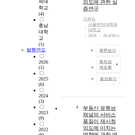
릭대
의도에 관한 실
발
a
학교
증연구
생
b
(4)
할
s
구본승
수
o
서울벤처대학원
충남
있
l
대학교
대학
는
2018
국내박사
u
교
중
t
(1)
개
e
발행연도
원문보기
사
f
고
a
2026
목차검
본
는
i
(1)
색조회
연
임
t
구
차
h
2025
음성듣기
는
인
(6)
i
과
과
n
도
임
2024
G
한
대
(3)
o
세
인
4
부동산 유튜브
d
금
2023
모
채널의 서비스
i
(9)
규
두
s
품질이 재시청
제
에
t
의도에 미치는
2022
와
게
h
영향에 관한 연
(8)