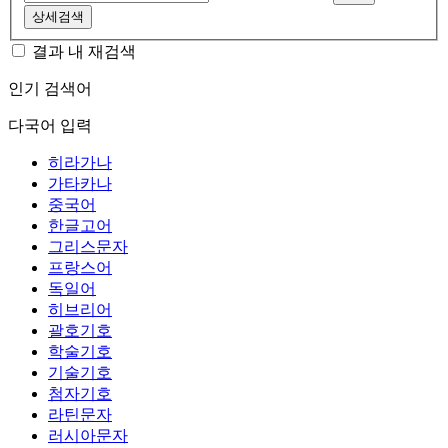
상세검색
결과 내 재검색
인기 검색어
다국어 입력
히라가나
가타카나
중국어
한글고어
그리스문자
프랑스어
독일어
히브리어
괄호기호
학술기호
기술기호
첨자기호
라틴문자
러시아문자