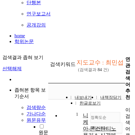
단행본
연구보고서
공개강의
home
학위논문
검색결과 좁혀 보기
연
지도교수 : 최민섭
검색키워드
관
선택해제
(검색결과
84
건)
검
색
어
좁혀본 항목 보
추
기순서
천
내보내기
내책장담기
한글로보기
검색량순
이
가나다순
1
니
검
정확도순
원문유무
케
색
아-콘스탄티노
내림차순
어
정확도
원문