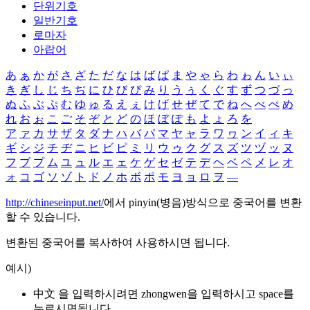
단위기호
일반기호
로마자
아랍어
あ
ぁ
か
が
さ
ざ
た
だ
な
は
ば
ぱ
ま
や
ゃ
ら
わ
ゎ
ん
い
ぃ
き
ぎ
し
じ
ち
ぢ
に
ひ
び
ぴ
み
り
う
ぅ
く
ぐ
す
ず
つ
づ
っ
ぬ
ふ
ぶ
ぷ
む
ゆ
ゅ
る
え
ぇ
け
げ
せ
ぜ
て
で
ね
へ
べ
ぺ
め
れ
お
ぉ
こ
ご
そ
ぞ
と
ど
の
ほ
ぼ
ぽ
も
よ
ょ
ろ
を
ア
ァ
カ
サ
ザ
タ
ダ
ナ
ハ
バ
パ
マ
ヤ
ャ
ラ
ワ
ヮ
ン
イ
ィ
キ
ギ
シ
ジ
チ
ヂ
ニ
ヒ
ビ
ピ
ミ
リ
ウ
ゥ
ク
グ
ス
ズ
ツ
ヅ
ッ
ヌ
フ
ブ
プ
ム
ユ
ュ
ル
エ
ェ
ケ
ゲ
セ
ゼ
テ
デ
ヘ
ベ
ペ
メ
レ
オ
ォ
コ
ゴ
ソ
ゾ
ト
ド
ノ
ホ
ボ
ポ
モ
ヨ
ョ
ロ
ヲ
―
http://chineseinput.net/
에서 pinyin(병음)방식으로 중국어를 변환
할 수 있습니다.
변환된 중국어를 복사하여 사용하시면 됩니다.
예시)
中文 을 입력하시려면
zhongwen
을 입력하시고 space를
누르시면됩니다.