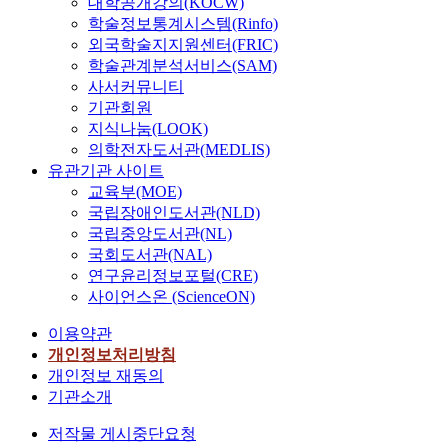
a
대학공개강의(KOCW)
프
을
요
한
c
영
에
에
l
학술정보통계시스템(Rinfo)
장
소
하
문
a
향
서
따
e
외국학술지지원센터(FRIC)
의
유
다
화
n
을
맞
른
c
학술관계분석서비스(SAM)
경
하
.
자
n
미
춤
운
o
사서커뮤니티
우
고
본
본
o
치
형
영
n
기관회원
에
있
연
을
t
는
급
의
o
는
는
지식나눔(LOOK)
구
지
e
아
여
어
m
골
기
의학전자도서관(MEDLIS)
는
닌
x
파
체
려
y
프
업
주
유관기관 사이트
상
c
트
계
움
,
장
과
택
교육부(MOE)
가
e
관
로
이
t
이
개
임
국립장애인도서관(NLD)
임
e
리
개
많
o
지
인
대
국립중앙도서관(NL)
차
d
서
편
은
r
속
에
차
인
국회도서관(NAL)
t
비
운
상
e
적
대
계
이
연구윤리정보포털(CRE)
h
스
영
황
s
으
한
약
존
e
사이언스온 (ScienceON)
중
되
이
t
로
과
시
재
u
요
고
다
o
운
세
발
이용약관
한
l
영
있
.
r
영
형
생
다
개인정보처리방침
t
향
다
e
될
평
할
.
개인정보 재동의
i
요
.
이
t
수
성
수
이
m
기관소개
인
하
에
h
있
문
있
들
a
을
지
본
e
도
제
는
저작물 게시중단요청
이
t
도
만
연
u
록
를