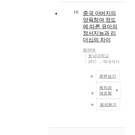
강
어
수
혈
개
t
입
1
신
린
행
액
시
h
생
10
중국 아버지의
.
념
이
과
투
,
e
의
양육참여 정도
숲
,
집
의
석
군
s
학
에 따른 유아의
체
감
영
관
치
의
t
업
정서지능과 리
험
염
아
계
료
읍
u
적
더십의 차이
활
병
반
제
중
·
d
자
동
예
복
출
에
면
y
기
훠옌옌
과
방
수
자
동
소
s
효
호남대학교
자
실
담
:
시
재
u
능
2015
국내석사
연
천
임
장
적
지
b
감
물
인
교
문
용
역
j
과
을
식
사
영
하
원문보기
에
e
대
활
의
의
지
였
거
c
인
목차검
용
구
성
도
으
주
t
관
본
색조회
한
조
격
교
며
하
s
계
연
영
적
특
수
,
는
a
능
구
음성듣기
유
관
성
:
1
6
s
력
는
아
계
과
채
5
5
s
이
중
수
를
동
영
분
세
h
전
국
학
알
료
란
씩
이
o
공
아
교
아
교
본
,
상
w
만
버