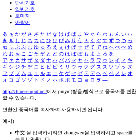
단위기호
일반기호
로마자
아랍어
あ
ぁ
か
が
さ
ざ
た
だ
な
は
ば
ぱ
ま
や
ゃ
ら
わ
ゎ
ん
い
ぃ
き
ぎ
し
じ
ち
ぢ
に
ひ
び
ぴ
み
り
う
ぅ
く
ぐ
す
ず
つ
づ
っ
ぬ
ふ
ぶ
ぷ
む
ゆ
ゅ
る
え
ぇ
け
げ
せ
ぜ
て
で
ね
へ
べ
ぺ
め
れ
お
ぉ
こ
ご
そ
ぞ
と
ど
の
ほ
ぼ
ぽ
も
よ
ょ
ろ
を
ア
ァ
カ
サ
ザ
タ
ダ
ナ
ハ
バ
パ
マ
ヤ
ャ
ラ
ワ
ヮ
ン
イ
ィ
キ
ギ
シ
ジ
チ
ヂ
ニ
ヒ
ビ
ピ
ミ
リ
ウ
ゥ
ク
グ
ス
ズ
ツ
ヅ
ッ
ヌ
フ
ブ
プ
ム
ユ
ュ
ル
エ
ェ
ケ
ゲ
セ
ゼ
テ
デ
ヘ
ベ
ペ
メ
レ
オ
ォ
コ
ゴ
ソ
ゾ
ト
ド
ノ
ホ
ボ
ポ
モ
ヨ
ョ
ロ
ヲ
―
http://chineseinput.net/
에서 pinyin(병음)방식으로 중국어를 변환
할 수 있습니다.
변환된 중국어를 복사하여 사용하시면 됩니다.
예시)
中文 을 입력하시려면
zhongwen
을 입력하시고 space를
누르시면됩니다.