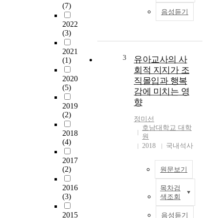
그
(7)
음성듣기
램
2022
을
(3)
혈
액
2021
투
3
유아교사의 사
(1)
석
회적 지지가 조
치
2020
직몰입과 행복
료
(5)
감에 미치는 영
중
향
에
2019
적
(2)
정미선
용
호남대학교 대학
하
2018
원
여
(4)
2018
국내석사
피
2017
로
(2)
원문보기
와
스
2016
목차검
트
T
(3)
색조회
레
h
스
i
2015
음성듣기