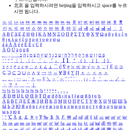
北京 을 입력하시려면
beijing
을 입력하시고 space를 누르
시면 됩니다.
ㅥ
ㅦ
ㅧ
ㅨ
ㅩ
ㅪ
ㅫ
ㅬ
ㅭ
ㅮ
ㅯ
ㅰ
ㅱ
ㅲ
ㅳ
ㅴ
ㅵ
ㅶ
ㅷ
ㅸ
ㅹ
ㅺ
ㅻ
ㅼ
ㅽ
ㅾ
ㅿ
ㆀ
ㆁ
ㆂ
ㆃ
ㆄ
ㆅ
ㆆ
ㆇ
ㆈ
ㆉ
ㆊ
ㆋ
ㆌ
ㆍ
ㆎ
Α
Β
Γ
Δ
Ε
Ζ
Η
Θ
Ι
Κ
Λ
Μ
Ν
Ξ
Ο
Π
Ρ
Σ
Τ
Υ
Φ
Χ
Ψ
Ω
α
β
γ
δ
ε
ζ
η
θ
ι
κ
λ
μ
ν
ξ
ο
π
ρ
σ
τ
υ
φ
χ
ψ
ω
á
à
Á
À
é
è
É
È
ç
Ç
ê
Ä
Ö
Ü
ä
ö
ü
ß
ְ
ֳ
ֲ
ֱ
ָ
ַ
ֵ
ֶ
ִ
ֹ
ּ
ֻ
ׂ
ׁ
ּ
ב
ה
נ
מ
צ
ת
ץ
ש
ד
ג
כ
ע
י
ח
ל
ך
ף
ק
ר
א
ט
ו
ן
ם
פ
‘
’
“
”
〔
〕
〈
〉
「
」
『
』
【
】
＂
（
）
［
］
｛
｝
±
×
÷
≠
≤
≥
∞
∴
♂
♀
∠
⊥
⌒
∂
∇
≡
≒
≪
≫
√
∽
∝
∵
∫
∬
∈
∋
⊆
⊇
⊂
⊃
∪
∩
∧
∨
￢
⇒
⇔
∀
∃
∮
∑
∏
＋
－
＜
＝
＞
、
。
·
‥
…
¨
〃
―
∥
＼
∼
´
～
ˇ
˘
˝
˚
˙
¸
˛
¡
¿
ː
！
＇
，
．
／
：
；
？
＾
＿
｀
｜
½
⅓
⅔
¼
¾
⅛
⅜
⅝
⅞
¹
²
³
⁴
ⁿ
₁
₂
₃
₄
Æ
Ð
Ħ
Ĳ
Ł
Ø
Œ
Þ
Ŧ
Ŋ
æ
đ
ð
ħ
ı
ĳ
ĸ
ŀ
ł
ø
œ
ß
þ
ŧ
ŋ
ŉ
А
Б
В
Г
Д
Е
Ё
Ж
З
И
Й
К
Л
М
Н
О
П
Р
С
Т
У
Ф
Х
Ц
Ч
Ш
Щ
Ъ
Ы
Ь
Э
Ю
Я
а
б
в
г
д
е
ё
ж
з
и
й
к
л
м
н
о
п
р
с
т
у
ф
х
ц
ч
ш
щ
ъ
ы
ь
э
ю
я
′
″
℃
Å
￠
￡
￥
¤
℉
‰
＄
％
Ｆ
￦
㎕
㎖
㎗
ℓ
㎘
㏄
㎣
㎤
㎥
㎦
㎙
㎚
㎛
㎜
㎝
㎞
㎟
㎠
㎡
㎢
㏊
㎍
㎎
㎏
㏏
㎈
㎉
㏈
㎧
㎨
㎰
㎱
㎲
㎳
㎴
㎵
㎶
㎷
㎸
㎹
㎀
㎁
㎂
㎃
㎄
㎺
㎻
㎽
㎾
㎿
㎐
㎑