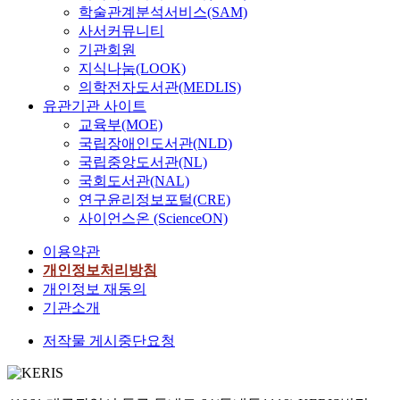
의
학술관계분석서비스(SAM)
활
한
다
디
및
분
.
자
차
사서커뮤니티
동
연
.
지
청
석
H
:
이
기관회원
과
구
이
털
각
은
o
김
를
지식나눔(LOOK)
자
문
러
매
자
S
w
세
파
연
제
한
체
의학전자도서관(MEDLIS)
극
P
a
정
악
물
는
연
활
은
유관기관 사이트
S
b
지
하
을
다
구
용
T
S
교육부(MOE)
o
도
고
활
음
목
,
V
2
국립장애인도서관(NLD)
u
교
자
용
과
적
역
화
1
t
수
국립중앙도서관(NL)
한
한
같
을
할
면
.
t
:
다
국회도서관(NAL)
영
다
위
수
을
0
h
채
.
연구윤리정보포털(CRE)
유
.
해
행
통
을
e
영
이
사이언스온 (ScienceON)
아
연
연
간
해
이
s
란
러
수
구
구
의
자
용
o
본
이용약관
한
학
문
문
관
연
하
c
연
연
개인정보처리방침
교
제
제
계
영
여
i
구
구
개인정보 재동의
육
1
는
를
상
연
a
는
를
기관소개
연
.
다
살
과
구
l
유
수
구
보
음
펴
자
목
s
아
저작물 게시중단요청
행
의
육
과
보
연
적
u
교
함
연
교
같
고
소
및
p
육
으
구
사
다
,
리
가
p
과
로