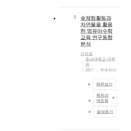
.
요
n
인
f
비
이
l
5
숲체험활동과
동
농
u
자연물을 활용
등
촌
e
한 영유아수학
성
지
n
교육 연구동향
대
역
c
분석
조
노
e
군
인
o
김정호
반
의
f
호남대학교 대학
복
건
e
원
측
강
a
2017
국내석사
정
수
r
시
준
l
원문보기
차
에
y
설
미
c
목차검
본
계
치
h
색조회
연
를
는
i
구
이
영
l
음성듣기
는
용
향
d
숲
한
최
h
체
유
동
o