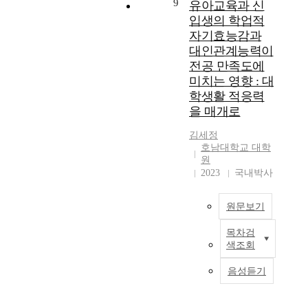
각
합
9
h
유아교육과 신
위
본
는
역
,
도
i
입생의 학업적
해
연
영
량
걷
와
s
자기효능감과
설
구
향
,
기
가
p
대인관계능력이
정
는
제
디
자
설
u
전공 만족도에
한
보
출
지
극
을
r
미치는 영향 : 대
연
육
자
털
의
검
p
학생활 적응력
구
교
:
매
5
정
o
을 매개로
문
사
오
체
가
하
s
제
의
채
활
지
는
e
김세정
는
건
윤
용
로
경
,
호남대학교 대학
다
강
지
,
구
로
t
원
음
의
도
창
성
분
h
2023
국내박사
과
식
교
의
된
석
i
같
,
수
적
프
연
s
다
건
:
교
원문보기
로
구
s
.
강
채
수
그
이
t
목차검
생
영
효
램
다
u
유
색조회
활
란
능
을
.
d
아
연
습
본
감
대
강
y
교
음성듣기
구
관
연
및
상
원
s
육
문
,
구
역
자
도
e
과
제
건
는
할
의
6
t
신