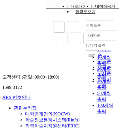
육
보
사
연
주
의
n
족
지
내보내기
내책장담기
연
는
와
구
3
남
b
도
들
한글로보기
구
데
의
는
회
녀
e
에
의
의
목
갈
유
,
노
l
미
양
연
적
등
아
4
인
o
치
정확도순
육
구
을
이
교
주
2
w
는
참
내림차순
대
두
역
사
동
5
.
영
여
정확도
상
었
할
의
안
7
향
도
순
10개씩 출력
별
다
수
디
내림차순
,
명
-
에
인기도
경
.
행
지
총
을
S
대
따
순
조회
10개씩
향
이
에
털
1
대
t
학
른
연도순
출력
은
와
미
역
3
상
u
생
유
제목순
20개씩
어
같
치
량
회
으
d
활
아
저자순
출력
떠
은
는
,
기
로
y
적
고객센터 (평일: 09:00~18:00)
의
발행기
30개씩
한
연
영
창
를
조
q
응
정
관순
가
구
향
의
1599-3122
출력
실
사
u
력
서
?
목
을
적
시
50개씩
하
e
을
지
ARS 번호안내
적
알
교
하
였
출력
s
매
능
2
을
아
수
였
으
100개씩
t
개
과
관련누리집
.
위
보
효
다
며
i
로
출력
리
대학공개강의(KOCW)
숲
해
고
능
.
,
o
-
더
학술정보통계시스템(Rinfo)
체
설
자
감
시
자
n
제
십
외국학술지지원센터(FRIC)
험
정
한
,
각
료
1
출