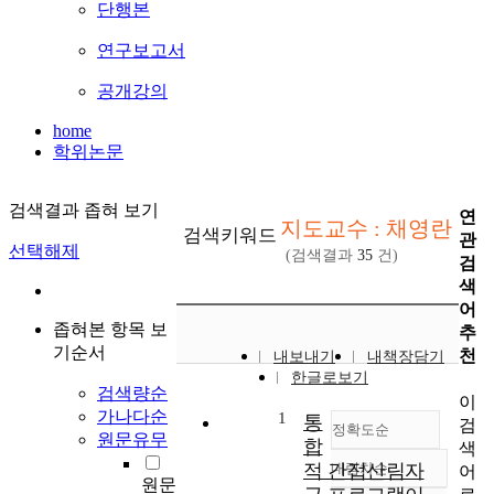
단행본
연구보고서
공개강의
home
학위논문
검색결과 좁혀 보기
연
지도교수 : 채영란
검색키워드
관
선택해제
(검색결과
35
건)
검
색
어
좁혀본 항목 보
추
기순서
천
내보내기
내책장담기
한글로보기
검색량순
이
가나다순
1
통
검
정확도순
원문유무
합
색
적 간접산림자
내림차순
어
정확도
원문