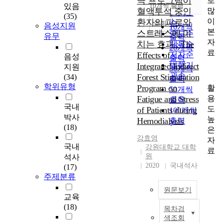
극 프로그램이
로
순
있음
10개씩 출력
내림차순
많
혈액투석 중인
인기도
(35)
이
환자의 피로와
순
조회
음성지원
10개씩
본
스트레스에 미
연도순
유무
출력
자
치는 효과 : The
제목순
20개씩
료
Effects of
저자순
음성
출력
발행기
Integrated Indirect
지원
30개씩
관순
Forest Stimulation
(34)
출력
학위유형
Program on
활
50개씩
용
Fatigue and Stress
출력
국내
도
of Patients during
100개씩
박사
높
Hemodialysis
출력
(18)
은
강효영
자
국내
강원대학교 대학
료
원
석사
2020
국내석사
(17)
주제분류
원문보기
교육
(18)
목차검
본
색조회
논