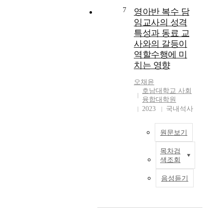
어
의
증
의
7
t
영아반 복수 담
떻
식
환
건
o
임교사의 성격
게
,
자
강
n
특성과 동료 교
진
건
총
수
o
사와의 갈등이
행
강
5
준
r
역할수행에 미
되
생
9
불
g
치는 영향
어
활
명
평
a
왔
습
으
등
n
오채윤
는
관
로
에
i
호남대학교 사회
지
,
실
영
z
융합대학원
국
건
험
향
a
2023
국내석사
내
강
군
을
t
학
신
2
미
i
원문보기
위
념
9
치
o
논
,
명
는
n
목차검
문
감
영
,
요
a
색조회
과
염
아
대
인
l
학
병
반
조
을
c
음성듣기
술
예
복
군
규
o
지
방
수
3
명
m
를
실
담
0
하
m
중
천
임
명
고
i