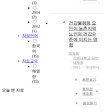
에
s
(3)
미
s
치
t
2014
는
u
(2)
효
d
4
건강불평등 요
과
y
2012
인이 농촌지역
를
(1)
a
노인의 건강수
심
작성언어
i
준에 미치는 영
리
m
향
적
한국
s
및
어
t
최동희
생
(35)
o
강원대학교 일반
리
지도교수
e
대학원
적
x
2015
국내박사
으
채영
a
로
m
란
원문보기
확
i
(35)
인
n
목차검
오늘 본 자료
하
건
e
색조회
는
강
t
것
불
h
음성듣기
이
평
e
다
등
i