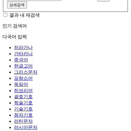
상세검색
결과 내 재검색
인기 검색어
다국어 입력
히라가나
가타카나
중국어
한글고어
그리스문자
프랑스어
독일어
히브리어
괄호기호
학술기호
기술기호
첨자기호
라틴문자
러시아문자