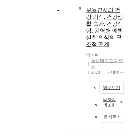
험
사
희
o
활
실
강
6
d
보육교사의 건
동
험
원
t
강 의식, 건강생
과
연
대
e
활 습관, 건강신
자
구
학
a
념, 감염병 예방
연
이
교
c
실천 인식의 구
물
며
대
h
조적 관계
을
,
학
e
활
대
원
r
박미란
용
상
간
'
호남대학교 대학
한
자
호
s
원
영
는
학
s
2023
국내박사
유
혈
과
o
아
액
본
c
원문보기
수
투
연
i
학
석
구
a
목차검
교
보
중
는
l
색조회
육
육
인
농
s
관
교
만
촌
u
음성듣기
련
사
성
지
p
연
의
신
역
p
구
건
부
노
o
가
강
전
인
r