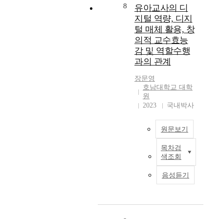
심
인
교
이
요
8
t
유아교사의 디
으
식
사
었
인
m
지털 역량, 디지
로
의
성
다
들
e
털 매체 활용, 창
관
구
격
.
간
n
의적 교수효능
련
조
특
산
의
t
감 및 역할수행
논
적
성
림
관
a
과의 관계
문
관
과
의
계
n
분
계
동
요
를
d
장문영
석
제
료
소
확
h
호남대학교 대학
을
출
교
중
인
a
원
통
자
사
에
하
p
2023
국내박사
해
:
와
서
기
p
알
박
의
시
위
i
원문보기
아
미
갈
각
하
n
보
란
등
,
여
e
목차검
고
지
이
유
청
가
s
색조회
자
도
역
아
각
설
s
하
교
할
교
,
적
.
음성듣기
였
수
수
사
후
모
F
다
:
행
의
각
형
o
.
채
에
디
,
의
r
이
영
미
지
촉
적
t
를
란
치
털