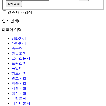
상세검색
결과 내 재검색
인기 검색어
다국어 입력
히라가나
가타카나
중국어
한글고어
그리스문자
프랑스어
독일어
히브리어
괄호기호
학술기호
기술기호
첨자기호
라틴문자
러시아문자