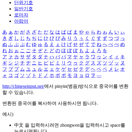
단위기호
일반기호
로마자
아랍어
あ
ぁ
か
が
さ
ざ
た
だ
な
は
ば
ぱ
ま
や
ゃ
ら
わ
ゎ
ん
い
ぃ
き
ぎ
し
じ
ち
ぢ
に
ひ
び
ぴ
み
り
う
ぅ
く
ぐ
す
ず
つ
づ
っ
ぬ
ふ
ぶ
ぷ
む
ゆ
ゅ
る
え
ぇ
け
げ
せ
ぜ
て
で
ね
へ
べ
ぺ
め
れ
お
ぉ
こ
ご
そ
ぞ
と
ど
の
ほ
ぼ
ぽ
も
よ
ょ
ろ
を
ア
ァ
カ
サ
ザ
タ
ダ
ナ
ハ
バ
パ
マ
ヤ
ャ
ラ
ワ
ヮ
ン
イ
ィ
キ
ギ
シ
ジ
チ
ヂ
ニ
ヒ
ビ
ピ
ミ
リ
ウ
ゥ
ク
グ
ス
ズ
ツ
ヅ
ッ
ヌ
フ
ブ
プ
ム
ユ
ュ
ル
エ
ェ
ケ
ゲ
セ
ゼ
テ
デ
ヘ
ベ
ペ
メ
レ
オ
ォ
コ
ゴ
ソ
ゾ
ト
ド
ノ
ホ
ボ
ポ
モ
ヨ
ョ
ロ
ヲ
―
http://chineseinput.net/
에서 pinyin(병음)방식으로 중국어를 변환
할 수 있습니다.
변환된 중국어를 복사하여 사용하시면 됩니다.
예시)
中文 을 입력하시려면
zhongwen
을 입력하시고 space를
누르시면됩니다.