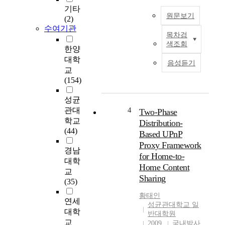
중
기타
원문보기
하
(2)
나
수여기관
목차검
로
인
색조회
자
터
한양
리
넷
대학
음성듣기
잡
은
교
고
데
(154)
있
이
는
터
성균
개
의
관대
4
Two-Phase
념
전
학교
Distribution-
으
송
(44)
Based UPnP
로
을
Proxy Framework
,
송
경남
for Home-to-
원
신
대학
Home Content
자
자
교
구
Sharing
와
(35)
조
수
황태인
및
신
연세
성균관대학교 일
유
자
대학
반대학원
전
간
교
2009
국내박사