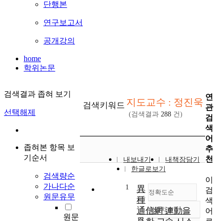
단행본
연구보고서
공개강의
home
학위논문
검색결과 좁혀 보기
연
지도교수 : 정진욱
검색키워드
관
선택해제
(검색결과
288
건)
검
색
어
좁혀본 항목 보
추
기순서
천
내보내기
내책장담기
한글로보기
검색량순
이
가나다순
1
異
검
정확도순
원문유무
種
색
通信網 連動을
내림차순
어
정확도
원문