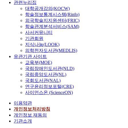
w
문
관련누리집
할
다
송
하
e
i
i
i
에
당
대학공개강의(KOCW)
양
제
였
t
t
t
t
서
하
한
학술정보통계시스템(Rinfo)
어
다
h
y
i
h
는
는
종
외국학술지지원센터(FRIC)
프
.
e
o
o
t
현
기
류
로
이
학술관계분석서비스(SAM)
s
f
n
h
재
능
의
토
를
사서커뮤니티
e
s
i
e
배
을
트
콜
수
g
e
기관회원
n
e
전
담
래
이
용
o
r
지식나눔(LOOK)
g
m
I
당
픽
동
하
a
v
의학전자도서관(MEDLIS)
)
e
T
하
들
작
고
l
i
유관기관 사이트
을
r
분
는
로
하
자
s
c
교육부(MOE)
이
g
야
부
포
는
차
,
e
국립장애인도서관(NLD)
용
e
에
분
화
것
세
t
(
국립중앙도서관(NL)
하
n
적
의
상
이
대
h
Q
여
국회도서관(NAL)
c
용
명
태
다
네
e
o
물
e
연구윤리정보포털(CRE)
되
칭
에
.
트
p
S
리
o
사이언스온 (ScienceON)
어
이
이
워
r
)
적
f
있
다
르
예
크
o
a
이용약관
인
a
는
.
고
전
의
b
r
여
개인정보처리방침
w
배
기
있
의
백
l
c
러
o
개인정보 재동의
전
존
다
패
본
e
h
서
r
기관소개
계
의
.
킷
망
m
i
버
l
통
그