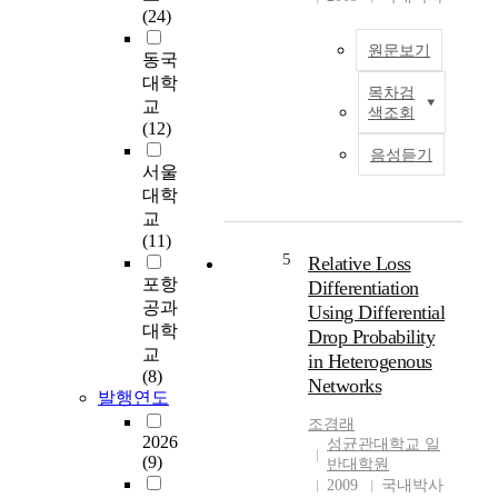
자
에
(24)
지
안
도
원문보기
전
동국
분
하
대학
목차검
석
게
I
교
색조회
에
보
n
(12)
서
낼
t
음성듣기
부
수
h
서울
터
있
i
대학
천
도
s
교
체
록
d
(11)
의
보
i
5
Relative Loss
동
장
s
포항
Differentiation
작
형
s
공과
Using Differential
분
서
e
대학
Drop Probability
석
비
r
교
in Heterogenous
까
스
t
(8)
지
Networks
로
a
발행연도
다
개
t
조경래
양
발
i
2026
성균관대학교 일
한
되
o
(9)
반대학원
분
는
n
2009
국내박사
야
것