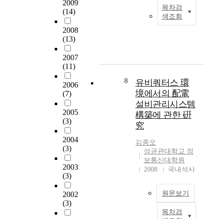
개
대
2009
v
t
목차검
벌
오
(14)
발
형
i
y
색조회
스
늘
되
포
d
p
케
2008
날
었
털
e
e
(13)
줄
통
다
사
U
s
러
신
.
이
P
o
2007
에
기
즉
트
n
f
(11)
대
술
,
들
P
r
한
의
통
뿐
8
A
e
유비쿼터스 環
2006
연
급
신
만
/
a
境에서의 配電
(7)
구
속
망
아
V
l
설비관리시스템
를
한
에
니
d
t
2005
構築에 관한 硏
진
발
서
라
e
i
(3)
究
행
달
혼
,
v
m
하
과
잡
싸
2004
i
e
김종오
였
인
(3)
과
이
c
a
성균관대학교 정
다
터
에
월
e
n
보통신대학원
.
2003
넷
러
드
c
d
2008
국내석사
(3)
글
의
가
와
o
b
로
보
일
같
n
r
원문보기
2002
벌
급
어
은
t
o
(3)
스
으
나
미
r
a
목차검
전
케
로
면
니
o
d