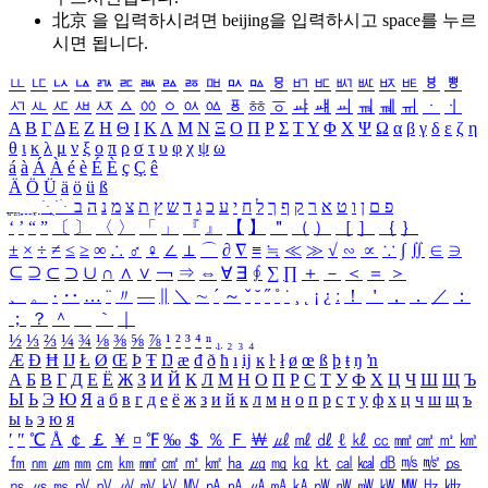
北京 을 입력하시려면
beijing
을 입력하시고 space를 누르
시면 됩니다.
ㅥ
ㅦ
ㅧ
ㅨ
ㅩ
ㅪ
ㅫ
ㅬ
ㅭ
ㅮ
ㅯ
ㅰ
ㅱ
ㅲ
ㅳ
ㅴ
ㅵ
ㅶ
ㅷ
ㅸ
ㅹ
ㅺ
ㅻ
ㅼ
ㅽ
ㅾ
ㅿ
ㆀ
ㆁ
ㆂ
ㆃ
ㆄ
ㆅ
ㆆ
ㆇ
ㆈ
ㆉ
ㆊ
ㆋ
ㆌ
ㆍ
ㆎ
Α
Β
Γ
Δ
Ε
Ζ
Η
Θ
Ι
Κ
Λ
Μ
Ν
Ξ
Ο
Π
Ρ
Σ
Τ
Υ
Φ
Χ
Ψ
Ω
α
β
γ
δ
ε
ζ
η
θ
ι
κ
λ
μ
ν
ξ
ο
π
ρ
σ
τ
υ
φ
χ
ψ
ω
á
à
Á
À
é
è
É
È
ç
Ç
ê
Ä
Ö
Ü
ä
ö
ü
ß
ְ
ֳ
ֲ
ֱ
ָ
ַ
ֵ
ֶ
ִ
ֹ
ּ
ֻ
ׂ
ׁ
ּ
ב
ה
נ
מ
צ
ת
ץ
ש
ד
ג
כ
ע
י
ח
ל
ך
ף
ק
ר
א
ט
ו
ן
ם
פ
‘
’
“
”
〔
〕
〈
〉
「
」
『
』
【
】
＂
（
）
［
］
｛
｝
±
×
÷
≠
≤
≥
∞
∴
♂
♀
∠
⊥
⌒
∂
∇
≡
≒
≪
≫
√
∽
∝
∵
∫
∬
∈
∋
⊆
⊇
⊂
⊃
∪
∩
∧
∨
￢
⇒
⇔
∀
∃
∮
∑
∏
＋
－
＜
＝
＞
、
。
·
‥
…
¨
〃
―
∥
＼
∼
´
～
ˇ
˘
˝
˚
˙
¸
˛
¡
¿
ː
！
＇
，
．
／
：
；
？
＾
＿
｀
｜
½
⅓
⅔
¼
¾
⅛
⅜
⅝
⅞
¹
²
³
⁴
ⁿ
₁
₂
₃
₄
Æ
Ð
Ħ
Ĳ
Ł
Ø
Œ
Þ
Ŧ
Ŋ
æ
đ
ð
ħ
ı
ĳ
ĸ
ŀ
ł
ø
œ
ß
þ
ŧ
ŋ
ŉ
А
Б
В
Г
Д
Е
Ё
Ж
З
И
Й
К
Л
М
Н
О
П
Р
С
Т
У
Ф
Х
Ц
Ч
Ш
Щ
Ъ
Ы
Ь
Э
Ю
Я
а
б
в
г
д
е
ё
ж
з
и
й
к
л
м
н
о
п
р
с
т
у
ф
х
ц
ч
ш
щ
ъ
ы
ь
э
ю
я
′
″
℃
Å
￠
￡
￥
¤
℉
‰
＄
％
Ｆ
￦
㎕
㎖
㎗
ℓ
㎘
㏄
㎣
㎤
㎥
㎦
㎙
㎚
㎛
㎜
㎝
㎞
㎟
㎠
㎡
㎢
㏊
㎍
㎎
㎏
㏏
㎈
㎉
㏈
㎧
㎨
㎰
㎱
㎲
㎳
㎴
㎵
㎶
㎷
㎸
㎹
㎀
㎁
㎂
㎃
㎄
㎺
㎻
㎽
㎾
㎿
㎐
㎑