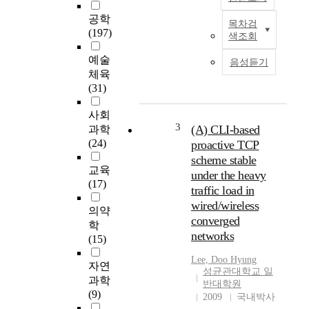
공학
목차검
그
(197)
색조회
리
드
예술
음성듣기
컴
체육
퓨
(31)
팅
은
사회
국
3
(A) CLI-based
과학
가
(24)
proactive TCP
과
scheme stable
학
교육
under the heavy
기
(17)
traffic load in
술
wired/wireless
발
의약
converged
전
학
networks
에
(15)
중
Lee, Doo Hyung
요
자연
성균관대학교 일
한
과학
반대학원
요
(9)
2009
국내박사
소