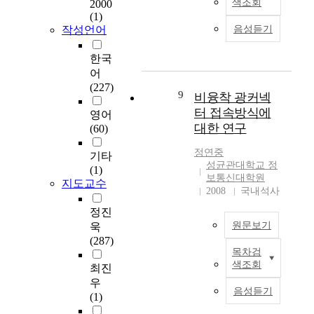
색조회
2000
력
줄
인
데
홈
l
b
(1)
I
러
해
이
피
a
a
작성언어
음성듣기
T
는
사
터
,
n
n
산
그
용
의
온
d
d
한국
업
리
자
안
라
m
a
어
의
드
가
전
인
e
c
(227)
눈
환
원
9
한
게
비융착 광커넥
d
c
부
경
하
전
임
i
e
터 접속방식에
영어
신
에
는
송
,
a
s
대한 연구
(60)
성
서
정
을
인
s
s
장
사
보
보
터
t
i
정연중
기타
에
용
를
장
넷
성균관대학교 정
r
n
(1)
따
자
손
보통신대학원
하
뱅
e
g
지도교수
른
가
2008
국내석사
쉽
지
킹
a
w
전
작
게
못
,
m
i
정진
력
업
얻
한
전
i
t
원문보기
욱
계
의
을
다
자
n
h
(287)
통
실
수
.
상
g
v
목차검
P
의
행
있
따
거
s
a
색조회
최진
r
지
을
고
라
래
e
r
우
a
능
요
공
서
등
음성듣기
r
y
(1)
c
화
청
유
통
다
v
i
t