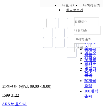
P
n
T
s
합
스
급
전
터
-
t
내보내기
내책장담기
환
b
화
템
속
하
넷
한글로보기
e
e
경
e
는
이
도
게
의
n
e
에
e
향
자
로
주
발
a
t
정확도순
서
n
후
동
증
고
전
b
o
는
m
이
으
가
받
은
l
p
내림차순
논
정확도
a
루
로
하
기
인
e
r
리
n
순
어
적
면
10개씩 출력
위
터
d
o
내림차순
적
u
인기도
가
합
서
하
넷
h
v
분
f
순
조회
야
한
현
10개씩
여
의
o
i
할
a
연도순
할
자
재
양
트
출력
m
d
(
c
제목순
큰
원
의
쪽
래
20개씩
e
e
L
t
저자순
과
을
네
단
픽
s
s
출력
o
u
제
발행기
찾
트
말
폭
.
t
30개씩
g
r
로
아
관순
워
종
발
T
r
출력
i
e
남
선
크
단
적
o
o
50개씩
c
d
아
택
는
에
인
a
n
출력
고객센터 (평일: 09:00~18:00)
a
a
있
하
복
서
증
c
g
100개씩
l
l
다
여
잡
T
가
h
q
1599-3122
출력
P
o
.
작
하
C
를
i
u
a
n
본
업
고
ARS 번호안내
P
수
e
a
r
g
논
을
,
전
반
v
l
t