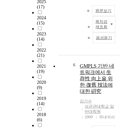
,
2025
의
이
w
(17)
대
원문보기
아
e
용
니
2024
d
목차검
량
(15)
다
e
I
색조회
데
.
s
n
이
2023
통
i
o
음성듣기
(14)
터
신
g
r
처
망
n
d
2022
리
에
a
e
(21)
를
서
s
r
할
보
y
t
6
GMPLS 기반 네
2021
수
장
s
o
(19)
트워크에서 生
있
할
t
s
存性 向上을 위
는
수
e
u
2020
한 復舊 技法에
방
없
m
p
(9)
대한 硏究
안
는
a
p
을
데
2019
r
o
김기수
제
(14)
이
c
r
성균관대학교 일
시
터
h
t
반대학원
하
2018
의
i
v
2009
국내석사
(6)
고
전
t
a
있
송
e
r