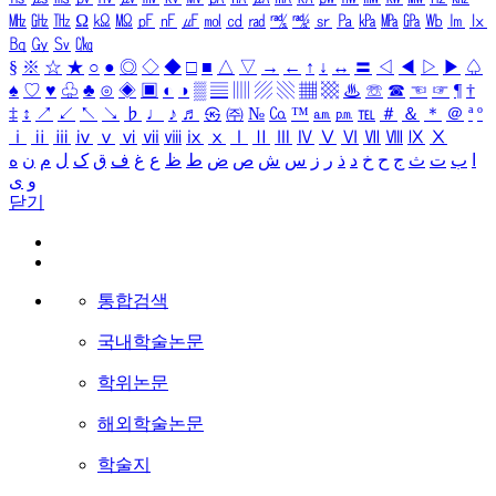
㎒
㎓
㎔
Ω
㏀
㏁
㎊
㎋
㎌
㏖
㏅
㎭
㎮
㎯
㏛
㎩
㎪
㎫
㎬
㏝
㏐
㏓
㏃
㏉
㏜
㏆
§
※
☆
★
○
●
◎
◇
◆
□
■
△
▽
→
←
↑
↓
↔
〓
◁
◀
▷
▶
♤
♠
♡
♥
♧
♣
⊙
◈
▣
◐
◑
▒
▤
▥
▨
▧
▦
▩
♨
☏
☎
☜
☞
¶
†
‡
↕
↗
↙
↖
↘
♭
♩
♪
♬
㉿
㈜
№
㏇
™
㏂
㏘
℡
＃
＆
＊
＠
ª
º
ⅰ
ⅱ
ⅲ
ⅳ
ⅴ
ⅵ
ⅶ
ⅷ
ⅸ
ⅹ
Ⅰ
Ⅱ
Ⅲ
Ⅳ
Ⅴ
Ⅵ
Ⅶ
Ⅷ
Ⅸ
Ⅹ
ا
ب
ت
ث
ج
ح
خ
د
ذ
ر
ز
س
ش
ص
ض
ط
ظ
ع
غ
ف
ق
ک
ل
م
ن
ه
و
ی
닫기
통합검색
국내학술논문
학위논문
해외학술논문
학술지