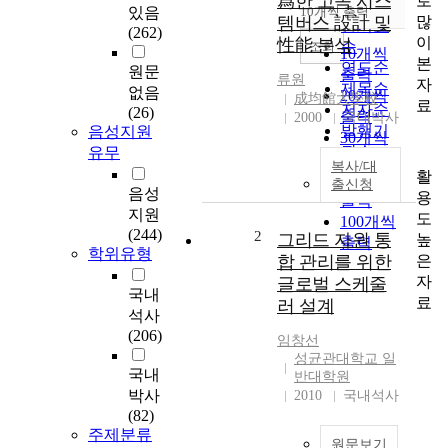
爲한 고속 시스
로
순
있음
10개씩 출력
내림차순
많
템버스 設計 및
인기도
(262)
이
性能 분석
순
조회
10개씩
본
연도순
원문
출력
류원
자
제목순
없음
20개씩
成均館大學校
료
저자순
(26)
출력
2000
국내박사
발행기
음성지원
30개씩
관순
유무
출력
복사/대
활
50개씩
출신청
음성
용
출력
지원
도
100개씩
(244)
2
그리드 자원 통
높
출력
학위유형
은
합 관리를 위한
자
글로벌 스케줄
국내
료
러 설계
석사
(206)
임창선
성균관대학교 일
국내
반대학원
박사
2010
국내석사
(82)
주제분류
원문보기