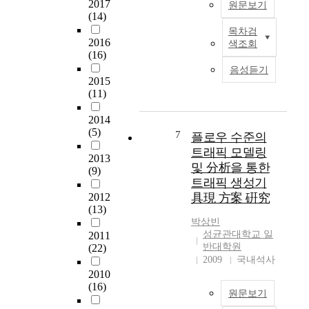
2017
원문보기
다
신
c
i
(14)
.
뢰
t
o
목차검
성
최
u
u
2016
색조회
본
을
근
r
s
(16)
논
단
인
e
a
음성듣기
문
말
터
a
p
2015
에
종
넷
n
p
(11)
서
단
사
d
l
는
간
용
2014
a
i
그
(5)
에
자
l
c
7
플로우 수준의
리
서
는
g
a
트래픽 모델링
드
2013
전
네
o
t
및 分析을 통한
(9)
컴
송
이
r
i
트래픽 생성기
퓨
제
버
i
o
2012
具現 方案 硏究
팅
어
,
t
n
(13)
을
로
다
h
s
박상빈
위
확
음
m
e
성균관대학교 일
2011
한
보
,
t
r
반대학원
(22)
기
할
구
o
v
2009
국내석사
술
수
글
p
i
2010
중
있
등
r
c
(16)
원문보기
글
게
의
o
e
로