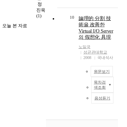
는
할
할
신
양
i
n
정
i
꾸
경
수
망
한
c
g
진욱
c
준
우
있
에
서
e
r
(1)
a
10
論理的 分割 技
히
기
게
서
비
b
e
l
진
존
術을 改善한
되
혼
스
e
q
오늘 본 자료
f
화
의
었
Virtual I/O Server
잡
를
t
u
i
하
실
다
과
인
의 假想化 具現
w
i
b
고
행
.
손
터
e
r
e
있
할
또
노일국
실
넷
e
e
r
으
자
성균관대학교
한
이
을
n
m
-
며
2008
국내석사
원
인
발
통
d
e
o
전
을
터
생
해
i
n
p
반
직
넷
해
제
f
t
원문보기
t
적
접
이
도
공
f
s
i
인
선
발
잃
받
e
a
목차검
복
c
전
택
달
어
고
색조회
r
r
잡
c
력
하
하
버
있
e
e
한
a
기
는
고
음성듣기
린
다
n
g
멀
b
술
것
사
데
.
t
u
티
l
의
이
용
이
이
U
a
벤
e
I
아
자
터
러
P
r
더
h
T
닌
수
를
한
n
a
I
a
통
시
가
안
인