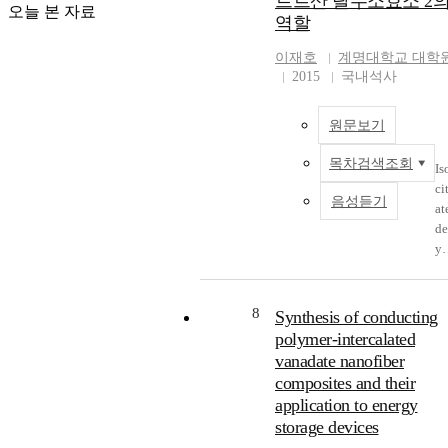
트르산 탈수소효소 2
te
을
테
오늘 본 자료
높일 수 
려
역할
ph
가
롤
고 결정
져
ha
지
조
을 떨어
있
이재호
계명대학교 대학
at
고
절
려 융점 
다
2015
국내석사
a
있
인
하와 결
이
a
어
자
화 속도
번
or
원문보기
많
결
늦추는 
연
h
은
합
과를 기
구
목차검색조회
s
관
단
Is
할 수 있
에
po
심
백
ci
다. 이 논
서
음성듣기
y(
을
질
at
문에서
는
os
받
(s
d
ISB의 함
코
rb
고
ro
yd
량을 조
로
de
있
re
o
하여
솔
1,
다
ul
na
CHDM
릭
cy
그
or
e 
terephtha
산
8
Synthesis of conducting
lo
러
el
(I
ic acid
이
polymer-intercalated
ex
나
m
H
(TPA)를
골
vanadate nanofiber
n
P
nt
is
용융 공
수
composites and their
ic
A
bi
lo
합을 하
유
application to energy
b
는
di
at
다. 중합
래
storage devices
yl
br
g
d 
샘플들
대
e)