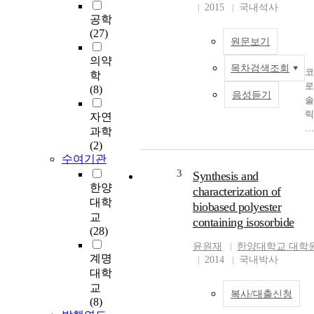
고 있으
2015
국내석사
선형의 
공학
칸 반복
(27)
원문보기
위를 환 
조인 1, 4
의약
목차검색조회
cyclohex
코
학
nedimet
로
(8)
음성듣기
nol
솔
(CHDM)
릭
자연
으로 치
산
과학
하여 합
은
(2)
한 물질
바
수여기관
다. 환 구
나
3
Synthesis and
조와
바
한양
characterization of
CHDM, 
(L
대학
biobased polyester
유의‘rin
ge
교
containing isosorbide
flip’ 을 
st
(28)
해 PET
e
윤원재
한양대학교 대학
다 열적 
a
계명
2014
국내박사
정성과 
sp
대학
연성을 
ci
교
복사/대출신청
인 이 폴
sa
(8)
에스테
L.