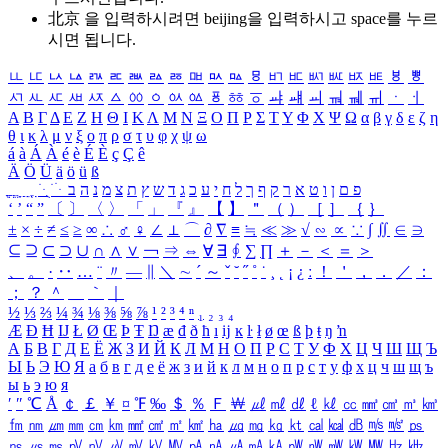
北京 을 입력하시려면
beijing
을 입력하시고 space를 누르
시면 됩니다.
ㅥ
ㅦ
ㅧ
ㅨ
ㅩ
ㅪ
ㅫ
ㅬ
ㅭ
ㅮ
ㅯ
ㅰ
ㅱ
ㅲ
ㅳ
ㅴ
ㅵ
ㅶ
ㅷ
ㅸ
ㅹ
ㅺ
ㅻ
ㅼ
ㅽ
ㅾ
ㅿ
ㆀ
ㆁ
ㆂ
ㆃ
ㆄ
ㆅ
ㆆ
ㆇ
ㆈ
ㆉ
ㆊ
ㆋ
ㆌ
ㆍ
ㆎ
Α
Β
Γ
Δ
Ε
Ζ
Η
Θ
Ι
Κ
Λ
Μ
Ν
Ξ
Ο
Π
Ρ
Σ
Τ
Υ
Φ
Χ
Ψ
Ω
α
β
γ
δ
ε
ζ
η
θ
ι
κ
λ
μ
ν
ξ
ο
π
ρ
σ
τ
υ
φ
χ
ψ
ω
á
à
Á
À
é
è
É
È
ç
Ç
ê
Ä
Ö
Ü
ä
ö
ü
ß
ְ
ֳ
ֲ
ֱ
ָ
ַ
ֵ
ֶ
ִ
ֹ
ּ
ֻ
ׂ
ׁ
ּ
ב
ה
נ
מ
צ
ת
ץ
ש
ד
ג
כ
ע
י
ח
ל
ך
ף
ק
ר
א
ט
ו
ן
ם
פ
‘
’
“
”
〔
〕
〈
〉
「
」
『
』
【
】
＂
（
）
［
］
｛
｝
±
×
÷
≠
≤
≥
∞
∴
♂
♀
∠
⊥
⌒
∂
∇
≡
≒
≪
≫
√
∽
∝
∵
∫
∬
∈
∋
⊆
⊇
⊂
⊃
∪
∩
∧
∨
￢
⇒
⇔
∀
∃
∮
∑
∏
＋
－
＜
＝
＞
、
。
·
‥
…
¨
〃
―
∥
＼
∼
´
～
ˇ
˘
˝
˚
˙
¸
˛
¡
¿
ː
！
＇
，
．
／
：
；
？
＾
＿
｀
｜
½
⅓
⅔
¼
¾
⅛
⅜
⅝
⅞
¹
²
³
⁴
ⁿ
₁
₂
₃
₄
Æ
Ð
Ħ
Ĳ
Ł
Ø
Œ
Þ
Ŧ
Ŋ
æ
đ
ð
ħ
ı
ĳ
ĸ
ŀ
ł
ø
œ
ß
þ
ŧ
ŋ
ŉ
А
Б
В
Г
Д
Е
Ё
Ж
З
И
Й
К
Л
М
Н
О
П
Р
С
Т
У
Ф
Х
Ц
Ч
Ш
Щ
Ъ
Ы
Ь
Э
Ю
Я
а
б
в
г
д
е
ё
ж
з
и
й
к
л
м
н
о
п
р
с
т
у
ф
х
ц
ч
ш
щ
ъ
ы
ь
э
ю
я
′
″
℃
Å
￠
￡
￥
¤
℉
‰
＄
％
Ｆ
￦
㎕
㎖
㎗
ℓ
㎘
㏄
㎣
㎤
㎥
㎦
㎙
㎚
㎛
㎜
㎝
㎞
㎟
㎠
㎡
㎢
㏊
㎍
㎎
㎏
㏏
㎈
㎉
㏈
㎧
㎨
㎰
㎱
㎲
㎳
㎴
㎵
㎶
㎷
㎸
㎹
㎀
㎁
㎂
㎃
㎄
㎺
㎻
㎽
㎾
㎿
㎐
㎑