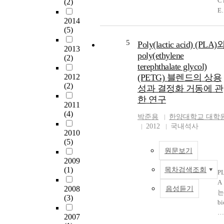
C
(2)
사용하
-1
Ef
다. ISB
re
2014
ec
지구 온
ep
(5)
of
화, 석유
or
th
5
Poly(lactic acid) (PLA)
고갈 및 
as
2013
is
경 정책 
oc
poly(ethylene
(2)
or
화에 대
at
terephthalate glycol)
id
할 수 있
d
2012
(PETG) 블렌드의 상용
un
물질로
ki
(2)
성과 결정화 거동에 관
t 
글루코
as
한 연구
th
로부터 
IR
2011
cr
(4)
출이 가
A
박준용
한양대학교 대학
st
하고 친
) 
2012
국내석사
li
2010
경 소재
를
ti
(5)
과 동시
통
n
원문보기
간접적
한
2009
a
CO2 감
n
(1)
목차검색조회
wa
P
효과를 
le
er
A
대 할 수
fa
2008
음성듣기
in
는
있다. IS
or
(3)
uc
bi
가 가진 
k
d
m
개의 fura
pa
2007
de
s
환이 120
B(