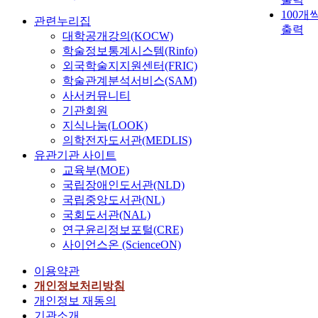
산
자
로
h
는
소
n
containi
인
100개
염
이
주
관련누리집
bi
것
들
th
g
산
출력
의
며
로
대학공개강의(KOCW)
ba
이
의
u
renewabl
화
기
대
간
학술정보통계시스템(Rinfo)
ed
다
유
ID
corn
가
반
사
췌
외국학술지지원센터(FRIC)
po
본
전
H
derived
급
물
항
장
학술관계분석서비스(SAM)
y
연
자
is
monomer
격
질
상
그
er
사서커뮤니티
구
발
po
Isosorbi
히
인
성
리
A
기관회원
에
현
si
(PICT)
감
바
을
고
th
지식나눔(LOOK)
서
을
e 
were
소
나
조
난
in
의학전자도서관(MEDLIS)
는
조
pr
studied.
하
듐
절
소
re
Po
절
te
유관기관 사이트
PICT wa
였
산
하
에
of
y(
하
ce
교육부(MOE)
synthesi
다
화
는
서
bi
ct
는
s
d by mel
골
국립장애인도서관(NLD)
물
중
많
pl
ac
것
fr
polycon
수
국립중앙도서관(NL)
의
요
이
st
d)
으
m
nsation
유
층
한
발
국회도서관(NAL)
is
(P
로
th
with
래
상
고
현
연구윤리정보포털(CRE)
n
A)
알
ox
various
대
구
아
되
사이언스온 (ScienceON)
w
와
려
da
content
식
조
핵
고
fo
1,
져
ve
(5mole%
세
이용약관
는
수
담
us
4-
있
st
~
포
다
용
즙
개인정보처리방침
d
C
다
ss,
25moles
의
양
체
산
개인정보 재동의
o
cl
리
th
) of
급
한
이
합
기관소개