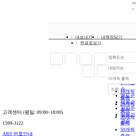
ic
법
지
be
lenedime
m
초
간
ep
pr
중
방
n
hylene
)
음
및
or
bl
의
에
k
terephtha
코
파
췌
h
m
하
많
w
ate)
로
화
장
m
as
나
이
to
(PICT)의
솔
학
에
og
oc
가
발
in
결정화 
릭
적
서
1(
at
내보내기
내책장담기
P
현
uc
동 중 IS
산
방
유
R
d
한글로보기
A
되
in
의 역할
(6
법
전
-1
wi
를
며
a
알 수 있
μ
을
자
은
h
다
포
m
다.
)
정확도순
통
발
고
sy
른
도
io
Structura
3
해
현
아
th
내림차순
생
당
-
analysis
분
합
을
핵
정확도
ic
분
및
m
and
처
성
조
수
순
10개씩 출력
po
내림차
해
지
di
crystalli
리
되
절
용
인기도
y
성
방
ed
tion
했
었
하
체
순
조회
10개씩
er
고
대
m
behavior
을
다
는
계
연도순
출력
is
분
사
a
of Poly (
때
암
세
열
제목순
to
20개씩
자
에
li
4-
IR
모
포
의
저자순
re
출력
와
관
dy
cyclohe
A
고객센터 (평일: 09:00~18:00)
늄
내
전
발행기
ac
30개씩
블
여
fu
lenedime
1
바
전
사
관순
th
1599-3122
출력
렌
하
ct
hylene
m
나
사
인
m
드
는
ns
50개씩
terephtha
N
듐
인
자
ARS 번호안내
wi
하
효
E
출력
ate)
와