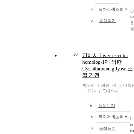
H
분
하
a-
분석 하
증
화
n
목차검색조회
야
는
ke
ISB로 이
반
물
간
n
에
전
og
루어진
응
수
수
U
음성듣기
적
사
ut
block이
에
용
용
ve
용
인
at
증가 할
미
액
체
si
하
자
In
록 유리
치
과
동
기
로
ea
이 온도
는
황
족
O
에
잘
ed
상승하
영
산
체
e 
제
알
mi
용융온
향
암
1(
10
간에서 Liver receptor
th
한
려
o
가 감소 
과
모
iv
homolog-1에 의한
m
적
져
o
는 것을 
조
늄
re
Cystathionine g-lyase 조
st
이
있
ra
인하였다
절
을
ep
절 기전
pr
다
다
re
또한
기
혼
or
mi
이
S
ct
WAXD
전
합
h
박수영
계명대학교 대학
in
를
E
e
통한 결
을
하
m
2024
국내석사
so
해
P-
o
구조 분
밝
여
og
ut
결
1c
g
으로 합
혔
간
1,
on
하
는
sp
원문보기
된 poly
다
단
L
to
기
간
ci
(isosorbi
L
한
H-
th
목차검색조회
위
근
(R
e - co - 1,
S(
환
1)
Li
ec
한
육
O
4
0
류
은
er
lo
음성듣기
방
및
ha
cyclohe
ng
및
장
re