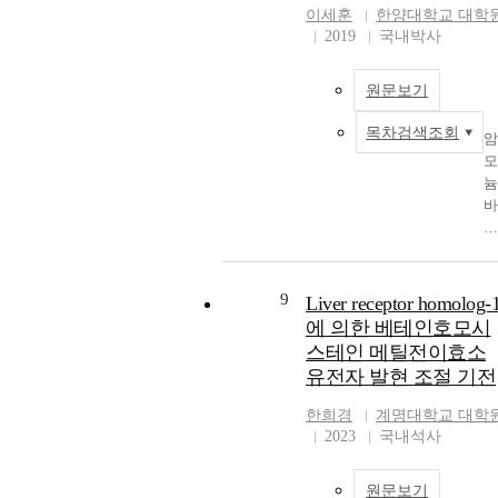
tl
pr
th
분자량
식
이세훈
한양대학교 대학
K
es
te
mi
열적 특
세
2019
국내박사
o,
낮
,
o
을 GPC
포
Ju
은
S
o
DSC를 
에
M
열
E
ri
원문보기
해 알아 
서
D
안
P)
a
었으며 
지
pt
목차검색조회
정
은
ca
들의 구
질
암
of
성
세
al
는1H,
다
모
O
느
포
ze
13C-
당
늄
an
린
내
th
NMR,
질
바
c 
결
지
ox
COSY,
(L
나
N
정
방
da
HSQC을
S)
듐
n
화
과
ve
사용하
에
산
E
속
콜
de
밝혀냈다
의
염
9
Liver receptor homolog-
gi
도
레
ar
13C-NM
해
나
에 의한 베테인호모시
ee
로
스
o
을 사용
활
노
스테인 메틸전이효소
n
인
테
la
여
성
섬
유전자 발현 조절 기전
T
해
롤
o
sequence
화
유
Gr
다
대
of
distribut
되
는
한희경
계명대학교 대학
d
양
사
is
n을 계산
는
바
2023
국내석사
te
한
를
ci
하였고 
급
나
S
응
조
at
를 열적 
성
듐
oo
용
절
to
원문보기
성과 비
염
산