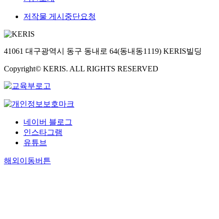
bi
h
포
fu
isosorbi
성
이
다
성
ba
an
칼
ct
(ISB).Th
염
저작물 게시중단요청
온
주
과
ed
d
린
n 
structure
증
종
로
콜
po
et
2(
ID
of PICT
반
및
지
레
y
a
ip
H
was
응
유
질
스
41061 대구광역시 동구 동내로 64(동내동1119) KERIS빌딩
er
l
ca
re
analyzed
상
기
과
테
it 
(C
n-
te
by using
태
종
콜
롤
Copyright© KERIS. ALL RIGHTS RESERVED
cr
H
2)
to
COSY,
에
을
레
역
ci
M
는
in
HSQC,
서
바
스
수
to
dl
리
a
and
코
나
테
송
se
3
포
mt
sequence
로
듐
롤
에
ur
m
칼
on
distribut
솔
의
대
서
re
네이버 블로그
%
린
in
n to
릭
결
사
중
e
함
계
uc
인스타그램
investiga
산
정
에
요
bl
유
열
d
유튜브
e the
을
구
관
한
re
되
의
fa
relation
처
조
여
역
ou
해외이동버튼
어
단
y
between
리
내
하
할
ce
있
백
li
ISB bloc
했
부
며
을
re
는
질
r
and
을
로
금
하
ne
Po
에
ha
thermal
때
삽
식
는
y
y(
속
no
propertie
염
입
시
것
pr
hy
하
be
Among
증
을
간
으
ce