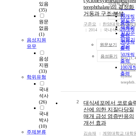
cyclohexylenedimethyle
순
있음
10개씩 출력
내림차
terephthalate)의 결정화
인기도
(35)
거동과 구조 분석
순
조회
10개씩
연도순
원문
출력
구준모
한양대학교 대학
제목순
없음
20개씩
2014
국내석사
저자순
(1)
출력
발행기
음성지원
30개씩
원문보기
관순
유무
출력
50개씩
음성듣기
Poly (1, 
음성
출력
cyclohe
지원
100개
lenedime
(33)
출력
hylene
학위유형
terephtha
ate) (PCT
국내
는Poly
석사
(ethylen
(26)
2
대식세포에서 코로솔
terephtha
산에 의한 지질다당질
ate) (PET
국내
매개 급성 염증반응의
와 같이 
박사
개선 효과
양한 분
(10)
에 적용
주제분류
김승재
계명대학교 대학