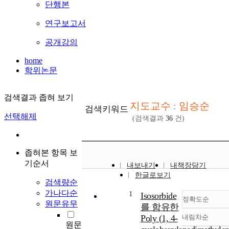
단행본
연구보고서
공개강의
home
학위논문
검색결과 좁혀 보기
지도교수 : 임승순
검색키워드
선택해제
(검색결과
36
건)
좁혀본 항목 보
기순서
내보내기
내책장담기
한글로보기
검색량순
가나다순
1
Isosorbide
정확도순
원문유무
를 함유한
Poly (1, 4-
내림차순
정확도
원문