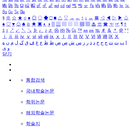
㎒
㎓
㎔
Ω
㏀
㏁
㎊
㎋
㎌
㏖
㏅
㎭
㎮
㎯
㏛
㎩
㎪
㎫
㎬
㏝
㏐
㏓
㏃
㏉
㏜
㏆
§
※
☆
★
○
●
◎
◇
◆
□
■
△
▽
→
←
↑
↓
↔
〓
◁
◀
▷
▶
♤
♠
♡
♥
♧
♣
⊙
◈
▣
◐
◑
▒
▤
▥
▨
▧
▦
▩
♨
☏
☎
☜
☞
¶
†
‡
↕
↗
↙
↖
↘
♭
♩
♪
♬
㉿
㈜
№
㏇
™
㏂
㏘
℡
＃
＆
＊
＠
ª
º
ⅰ
ⅱ
ⅲ
ⅳ
ⅴ
ⅵ
ⅶ
ⅷ
ⅸ
ⅹ
Ⅰ
Ⅱ
Ⅲ
Ⅳ
Ⅴ
Ⅵ
Ⅶ
Ⅷ
Ⅸ
Ⅹ
ا
ب
ت
ث
ج
ح
خ
د
ذ
ر
ز
س
ش
ص
ض
ط
ظ
ع
غ
ف
ق
ک
ل
م
ن
ه
و
ی
닫기
통합검색
국내학술논문
학위논문
해외학술논문
학술지