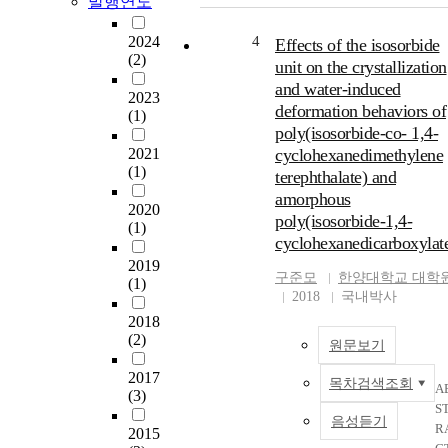
발행연도
는 환의
의
stacking
잎
2024
4
Effects of the isosorbide
에 의한 
에
(2)
unit on the crystallization
직성으
서
and water-induced
높은 용
추
2023
deformation behaviors of
(1)
온도를 
출
poly(isosorbide-co- 1,4-
지게 되
한
2021
cyclohexanedimethylene
빠른 결
트
(1)
terephthalate) and
화 거동
리
로 인해
테
amorphous
2020
공성이 
르
poly(isosorbide-1,4-
(1)
어진다
페
cyclohexanedicarboxylat
단점이 
노
2019
다. 이를
이
구준모
한양대학교 대학
(1)
개선하
드
2018
국내박사
자 바이
화
2018
매스에
합
(2)
원문보기
추출 가
물
한
로
2017
목차검색조회
A
(3)
Isosorbi
in
S
(ISB)를 
rl
음성듣기
R
2015
단량체
ki