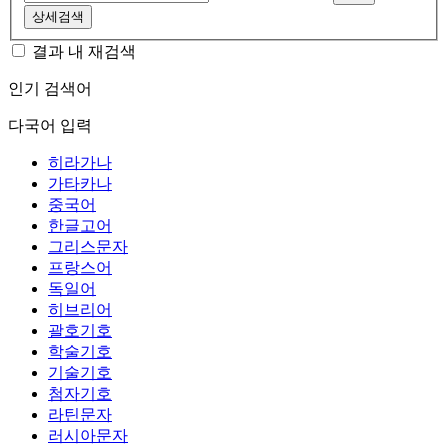
상세검색
결과 내 재검색
인기 검색어
다국어 입력
히라가나
가타카나
중국어
한글고어
그리스문자
프랑스어
독일어
히브리어
괄호기호
학술기호
기술기호
첨자기호
라틴문자
러시아문자