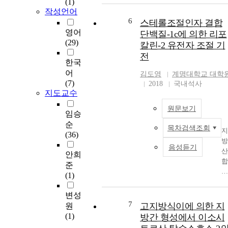
(1)
o
래
도의 각
N
작성언어
at
환
가지며 
k
6
스테롤조절인자 결합
n
경
어져 있
의
영어
단백질-1c에 의한 리포
b
친
구조는 
활
(29)
칼린-2 유전자 조절 기
av
화
은 강직
성
전
or
적
에 기여 
을
한국
of
인
수 있지
억
어
김도영
계명대학교 대학
po
고
평면 구
제
(7)
2018
국내석사
y(
분
가 아니
하
지도교수
os
자
때문에 
여
rb
원문보기
재
정성을 
항
임승
de
료
어트리
염
순
목차검색조회
co
로
지
요인이 
증
(36)
1,
써
방
수 있다.
반
음성듣기
cy
우
산
따라서
응
안희
lo
수
합
ISB를
을
준
ex
한
성
PCT의 
일
(1)
n
기
에
단량체
으
i
계
관
사용할 
킨
변성
th
적
하
우 기존
다
7
고지방식이에 의한 지
원
le
물
여
유리전
고
(1)
방간 형성에서 이소시
e
성
스
온도를 
알