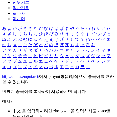
단위기호
일반기호
로마자
아랍어
あ
ぁ
か
が
さ
ざ
た
だ
な
は
ば
ぱ
ま
や
ゃ
ら
わ
ゎ
ん
い
ぃ
き
ぎ
し
じ
ち
ぢ
に
ひ
び
ぴ
み
り
う
ぅ
く
ぐ
す
ず
つ
づ
っ
ぬ
ふ
ぶ
ぷ
む
ゆ
ゅ
る
え
ぇ
け
げ
せ
ぜ
て
で
ね
へ
べ
ぺ
め
れ
お
ぉ
こ
ご
そ
ぞ
と
ど
の
ほ
ぼ
ぽ
も
よ
ょ
ろ
を
ア
ァ
カ
サ
ザ
タ
ダ
ナ
ハ
バ
パ
マ
ヤ
ャ
ラ
ワ
ヮ
ン
イ
ィ
キ
ギ
シ
ジ
チ
ヂ
ニ
ヒ
ビ
ピ
ミ
リ
ウ
ゥ
ク
グ
ス
ズ
ツ
ヅ
ッ
ヌ
フ
ブ
プ
ム
ユ
ュ
ル
エ
ェ
ケ
ゲ
セ
ゼ
テ
デ
ヘ
ベ
ペ
メ
レ
オ
ォ
コ
ゴ
ソ
ゾ
ト
ド
ノ
ホ
ボ
ポ
モ
ヨ
ョ
ロ
ヲ
―
http://chineseinput.net/
에서 pinyin(병음)방식으로 중국어를 변환
할 수 있습니다.
변환된 중국어를 복사하여 사용하시면 됩니다.
예시)
中文 을 입력하시려면
zhongwen
을 입력하시고 space를
누르시면됩니다.