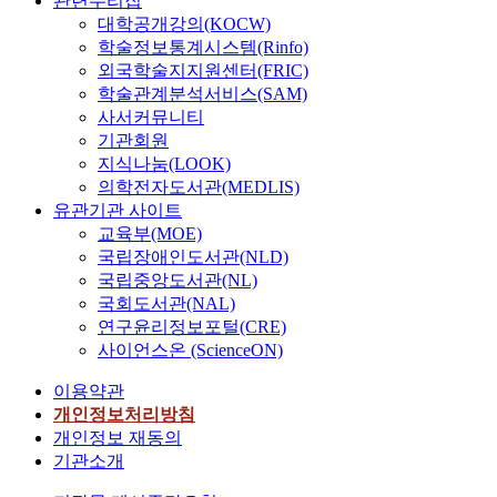
관련누리집
u
만
i
를
개
study is preceded in
SME, itself.
대학공개강의(KOCW)
c
족
p
2
인
the three phases shown
h
도
)
학술정보통계시스템(Rinfo)
0
적
below; In the initial
m
가
,
외국학술지지원센터(FRIC)
1
요
phase, the information
o
전
패
학술관계분석서비스(SAM)
0
인
quality model is
r
반
키
사서커뮤니티
년
과
elicited by grouping
e
적
지
기관회원
3
경
the dimensions of
a
인
시
지식나눔(LOOK)
0
제
information quality.
c
만
스
의학전자도서관(MEDLIS)
개
적
Consequently, the
c
족
템
유관기관 사이트
로
요
information quality
e
도
의
교육부(MOE)
확
인
model and the
s
와
세
국립장애인도서관(NLD)
대
,
hierarchy structure
s
재
부
국립중앙도서관(NL)
하
사
consisting of 18
i
구
분
국회도서관(NAL)
고
회
dimensions and 4
b
매
으
2
연구윤리정보포털(CRE)
적
groups, which are
l
의
로
0
사이언스온 (ScienceON)
요
representation,
e
사
나
1
인
contents, usage, and
.
에
눌
이용약관
1
,
connection, are
T
미
수
개인정보처리방침
년
가
developed. In the
h
치
있
에
개인정보 재동의
족
second phase, the
e
는
는
는
기관소개
적
items of information
I
영
데
1
요
quality measurement
n
향
,