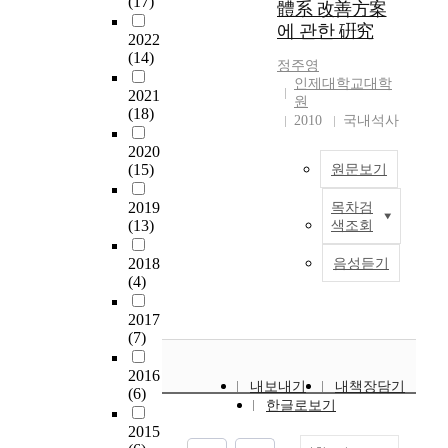
(17)
m
구
의
體系 改善方案
취
정 영역들을 도출하였
majoring IS and IS
정을 거쳐 도출된 정
e
매
L
에 관한 硏究
업
다. 그 결과, 정보의 표
2022
end-users of a
보화 요구사항 상위
n
의
E
기
(14)
현(representation), 내
company,
항목 23개를 기준으
t
사
D
정주영
혼
용(contents), 활용
HCA(hierarchical
로, 중소기업의 기본
o
결
가
인제대학교대학
2021
여
(usage), 연계
clustering analysis)
적 특성인 지역, 업종,
f
정
사
원
(18)
성
(connection)의 4개 영
was performed to
종업원 대비 매출액
2010
국내석사
I
과
용
과
역과 18개의 요소들로
categorize resistance
규모, 1인당 PC 보유
n
정
되
2020
구
이루어진 정보품질의
items and those 14
수, 보유 소프트웨어
t
에
는
(15)
원문보기
직
계층 구조와 정보품질
items were classified
의 종류에 따른 정보
e
있
B
활
모델을 개발하였다.
into four groups. In the
화 요구사항의 분포특
r
어
L
2019
목차검
최
동
두번째 단계에서는 첫
phase 2 of the research
성을 살펴보았다. 연
n
서
U
(13)
색조회
근
을
번째 단계에서 도출된
procedure, 17 change
구 자료 분석 결과, 중
e
차
또
주
하
정보품질 모델을 기반
management programs
소기업의 정보화가 체
t
이
는
2018
음성듣기
목
는
으로 정보품질 측정
in 5 areas were derived
계적이고 순차적으로
(4)
e
가
조
할
비
항목을 개발하였다.
from the related
이루어지기 보다는 단
n
있
명
만
취
측정 항목의 개발을
2017
literature and IT
기적인 업무 효율성
v
다
시
한
업
(7)
위하여, 기존 연구들
consulting
향상과 가시적인 효과
i
고
스
변
기
의 분석을 통하여, 총
methodology. To
를 얻으려는 성향을
r
보
템
화
2016
혼
체적으로 문항을 도출
assure the fitness of
보인다는 점과, 정보
o
고
에
내보내기
내책장담기
(6)
로
여
한 후, 전문가 그룹 인
the results,
화 요구사항 도출 유
n
,
서
한글로보기
서
성
터뷰를 통하여 내용
information systems
형은 지역이나 업종보
m
위
는
2015
통
,
타당성을 검증하고,
experts reviewed the
다는 정보화를 지원할
e
험
일