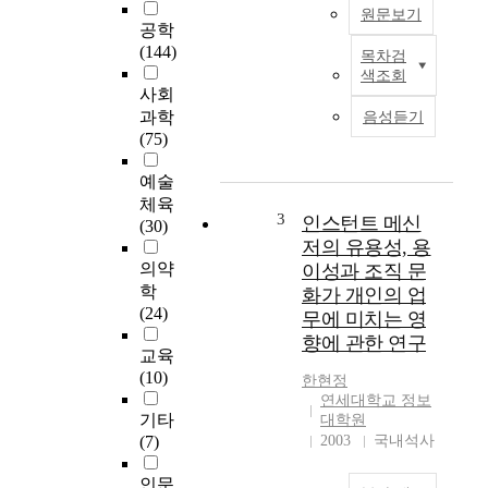
원문보기
공학
(144)
목차검
L
색조회
E
사회
D
과학
음성듣기
가
(75)
여
러
예술
분
체육
야
3
인스턴트 메신
(30)
에
저의 유용성, 용
서
의약
이성과 조직 문
기
학
화가 개인의 업
능
(24)
무에 미치는 영
을
향에 관한 연구
다
교육
하
(10)
한현정
기
연세대학교 정보
위
기타
대학원
하
(7)
2003
국내석사
여
효
인문