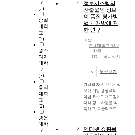
기업의 방법론에서 제
(Qualitative Research
w
수
교
7
정보시스템의
시된 변화관리방안들
Methodology)의 근거
i
해
(3)
산출물인 정보
을 정제하여 본 연구
이론(Grounded
n
야
의 품질 평가방
에 맞게 재구성하였
theory)을 기반으로 정
g
한
숭실
법론 개발에 관
다. 그리고 적합성 검
성적으로 분석해 봄으
t
다
대학
한 연구
증을 위해 전문가의
로써, 기업의 입장에
h
[
교
검토를 거친 뒤, 최종
서는 중소기업을 효율
e
3
(3)
이슬
적으로 5개 영역, 17개
적으로 이루기 위해
g
]
연세대학교 정보
의 변화관리방안을 도
자사의 정보화 요구사
r
.
광주
대학원
출하였다. 3단계에서
항을 정리하여 반영하
o
L
여자
2003
국내석사
는 1, 2단계에서 도출
기 위한 기준으로 활
w
E
대학
된 저항원인과 변화관
용할 수 있고, 정부나
t
D
교
원문보기
리방안을 매칭하는 설
관련 기관의 입장에서
h
는
(3)
문 도구를 개발하고
는 정책이나 지원을
t
전
기업의 자원으로서 정
이를 이용하여 다수의
효율적으로 마련하기
r
류
홍익
보가 기업 경쟁력의
정보시스템 구축 경험
위한 토대가 될 것이
e
및
대학
핵심 요소로 대두됨에
이 있는 IT 컨설턴트,
다. 본 연구의 목적은
n
온
교
따라 정보 자원을 획
시스템 구축 전문가
현실적으로 중소기업
d
도
(2)
득하고, 효율적으로
66명을 대상으로 설문
이 정보전략계획 수립
t
변
운영 관리하는 것이
조사를 실시하였다.
과정에서의 정보화 요
o
화
광운
기업활동에 있어서 중
그리고 설문결과를 기
구사항들을 파악하고,
b
에
대학
요한 이슈가 되고 있
반으로 단순기술통계
기업의 정보화 요구사
8
e
따
인터넷 쇼핑몰
교
다. 특히 정보시스템
방법(Simple
항 도출에 있어서 영
e
라