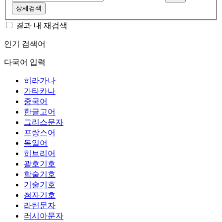
상세검색
결과 내 재검색
인기 검색어
다국어 입력
히라가나
가타카나
중국어
한글고어
그리스문자
프랑스어
독일어
히브리어
괄호기호
학술기호
기술기호
첨자기호
라틴문자
러시아문자