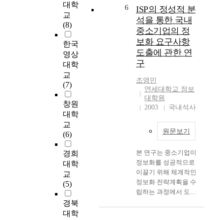
대학
떠한 변화관리방안으
w
는
6
ISP의 정성적 분
교
로 접근해야 할 것인
h
L
석을 통한 국내
(8)
지를 이론적인 탐색과
i
E
중소기업의 정
함께 실무적인 관점에
c
D
보화 요구사항
한국
서 분석하였다. 연구
h
를
도출에 관한 연
영상
의 수행은 3단계에 걸
u
장
구
대학
쳐 이루어졌다. 1단계
s
착
에서는 기존 문헌에서
교
e
한
조영민
의 저항원인을 수집,
(7)
s
응
연세대학교 정보
정리하여 14개의 항목
I
용
대학원
창원
을 도출하였고, 정보
n
시
2003
국내석사
시스템 전공 대학원생
대학
t
스
및 IT 기업 종사자들
교
e
템
원문보기
의 Q-Sorting 설문 결
(6)
r
에
과를 활용한 계층적
n
서
군집분석(HCA:
본 연구는 중소기업이
경희
e
의
Hierarchical
정보화를 성공적으로
대학
t
방
Clustering Analysis)을
이끌기 위해 체계적인
i
열
교
통해 저항원인들을 4
정보화 전략계획을 수
s
특
(5)
개의 그룹으로 분류하
립하는 과정에서 도출
s
성
였다. 2단계에서는 기
된 정보화 요구사항들
경북
h
이
존 연구 및 IT 컨설팅
을 질적 연구 방법
o
우
대학