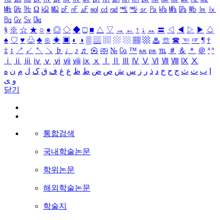
㎒
㎓
㎔
Ω
㏀
㏁
㎊
㎋
㎌
㏖
㏅
㎭
㎮
㎯
㏛
㎩
㎪
㎫
㎬
㏝
㏐
㏓
㏃
㏉
㏜
㏆
§
※
☆
★
○
●
◎
◇
◆
□
■
△
▽
→
←
↑
↓
↔
〓
◁
◀
▷
▶
♤
♠
♡
♥
♧
♣
⊙
◈
▣
◐
◑
▒
▤
▥
▨
▧
▦
▩
♨
☏
☎
☜
☞
¶
†
‡
↕
↗
↙
↖
↘
♭
♩
♪
♬
㉿
㈜
№
㏇
™
㏂
㏘
℡
＃
＆
＊
＠
ª
º
ⅰ
ⅱ
ⅲ
ⅳ
ⅴ
ⅵ
ⅶ
ⅷ
ⅸ
ⅹ
Ⅰ
Ⅱ
Ⅲ
Ⅳ
Ⅴ
Ⅵ
Ⅶ
Ⅷ
Ⅸ
Ⅹ
ا
ب
ت
ث
ج
ح
خ
د
ذ
ر
ز
س
ش
ص
ض
ط
ظ
ع
غ
ف
ق
ک
ل
م
ن
ه
و
ی
닫기
통합검색
국내학술논문
학위논문
해외학술논문
학술지