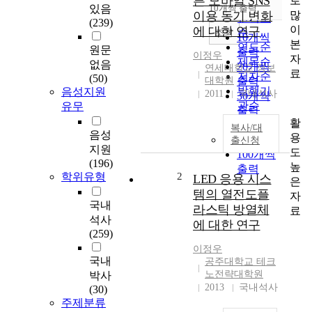
른 모바일 SNS
로
순
있음
10개씩 출력
내림차순
많
이용 동기 변화
인기도
(239)
이
에 대한 연구
순
조회
10개씩
본
연도순
원문
출력
이정우
자
제목순
없음
20개씩
연세대학교 정보
료
저자순
(50)
대학원
출력
발행기
음성지원
2011
국내석사
30개씩
관순
유무
출력
활
50개씩
복사/대
음성
용
출력
출신청
지원
도
100개씩
(196)
높
출력
학위유형
2
LED 응용 시스
은
템의 열전도플
자
국내
라스틱 방열체
료
석사
에 대한 연구
(259)
이정우
국내
공주대학교 테크
노전략대학원
박사
2013
국내석사
(30)
주제분류