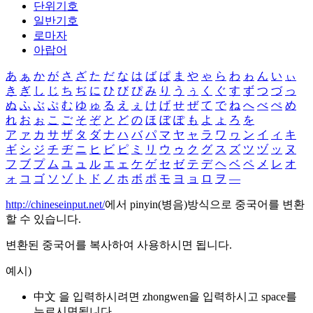
단위기호
일반기호
로마자
아랍어
あ
ぁ
か
が
さ
ざ
た
だ
な
は
ば
ぱ
ま
や
ゃ
ら
わ
ゎ
ん
い
ぃ
き
ぎ
し
じ
ち
ぢ
に
ひ
び
ぴ
み
り
う
ぅ
く
ぐ
す
ず
つ
づ
っ
ぬ
ふ
ぶ
ぷ
む
ゆ
ゅ
る
え
ぇ
け
げ
せ
ぜ
て
で
ね
へ
べ
ぺ
め
れ
お
ぉ
こ
ご
そ
ぞ
と
ど
の
ほ
ぼ
ぽ
も
よ
ょ
ろ
を
ア
ァ
カ
サ
ザ
タ
ダ
ナ
ハ
バ
パ
マ
ヤ
ャ
ラ
ワ
ヮ
ン
イ
ィ
キ
ギ
シ
ジ
チ
ヂ
ニ
ヒ
ビ
ピ
ミ
リ
ウ
ゥ
ク
グ
ス
ズ
ツ
ヅ
ッ
ヌ
フ
ブ
プ
ム
ユ
ュ
ル
エ
ェ
ケ
ゲ
セ
ゼ
テ
デ
ヘ
ベ
ペ
メ
レ
オ
ォ
コ
ゴ
ソ
ゾ
ト
ド
ノ
ホ
ボ
ポ
モ
ヨ
ョ
ロ
ヲ
―
http://chineseinput.net/
에서 pinyin(병음)방식으로 중국어를 변환
할 수 있습니다.
변환된 중국어를 복사하여 사용하시면 됩니다.
예시)
中文 을 입력하시려면
zhongwen
을 입력하시고 space를
누르시면됩니다.