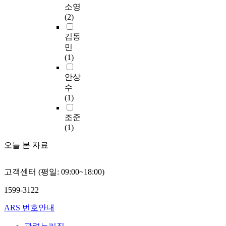
고
영
studies of information
categorized to 23
i
치
효
소영
있
향
quality are gaining
items and investigate
n
는
율
(2)
으
을
momentum, still there
the frequency of the
g
영
은
며
미
isn’t any theoretically
items from a point of
e
향
에
김동
,
치
agreed analytic
five dimensions-types
l
을
피
민
다
는
framework, and the
of industry, region, a
e
검
층
(1)
른
환
existing major studies
scale of enterprise
c
증
(
한
경
are focused only on
based on the number
t
하
e
안상
가
적
the accuracy of the
of employees and
r
고
p
수
지
요
information. This
sales, a types of a
o
자
i
(1)
는
인
study aims to develop
holding software, a
n
하
-
지
은
the framework for
number of PC)
i
였
l
조준
역
선
assessing the quality
According to the
c
다
a
(1)
적
행
of information and the
process, this research
c
.
y
응
연
tools that entails,
오늘 본 자료
provides for SMEs to
o
특
e
센
구
under the premise to
convince of
m
히
r
터
의
let the quality of the
importance of
m
,
)
고객센터 (평일: 09:00~18:00)
[
분
information be
Informatization
e
점
,
하
석
measured by the
requirements analysis
r
포
칩
1599-3122
나
을
viewpoint of
and to identify the
c
이
(
센
토
information customer.
suitable
e
미
c
ARS 번호안내
터
대
To fulfill the above
Informatization
m
지
h
]
로
aim and premise, this
requirements for the