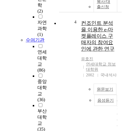
복사/대
율
학
출신청
이
(2)
우
수
4
자연
컨조인트 분석
해
과학
을 이용한 e-마
야
(1)
켓플레이스 구
한
수여기관
매자의 참여요
다
인에 관한 연구
.
연세
이
대학
유호진
를
교
연세대학교 정보
위
대학원
(86)
하
2002
국내석사
여
중앙
출
대학
원문보기
력
교
과
(36)
음성듣기
T
소
h
자
부산
e
의
대학
s
신
교
c
뢰
(35)