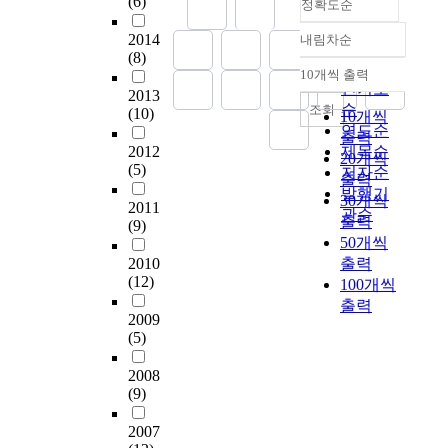
(6)
정확도순
일
구
Pilot-Test를 통하여 설
results of phase 2. The
수 있는 기업 내부 역
n
지
정
부
직
문지의 수정을 거친
result of phase 3
량과 정보화 설비 환
t
각
한
2014
내림차순
는
정확도
활
후, 업무상 정보시스
suggests research
경을 단편적으로 대변
.
과
면
(8)
2
순
동
템을 사용하는 직장인
instrument to match
할 수 있는 규모, 1인
T
라
적
10개씩 출력
내림차순
0
을
인기도
763명을 대상으로 설
change management
당 보유 PC수, 보유 소
h
이
내
2013
0
하
문을 수행하였다. 설
순
조회
programs with
프트웨어의 종류에 따
(10)
e
프
에
10개씩
9
지
문 결과는 신뢰성과
연도순
resistance items
라 정보화 요구사항의
c
스
서
출력
.
않
타당성 분석을 통하
2012
produced in the phase
분포가 달라진다는 것
제목순
a
타
균
20개씩
7
는
(5)
여, 정보품질의 4개 영
1&2. Based on a
을 밝혀낼 수 있었다.
저자순
u
일
일
출력
「
비
역의 15개 요소를 측
sample of 66 responses
향후 연구에서는 중소
발행기
s
,
한
30개씩
북
2011
취
정하는 41개의 정보품
by IT consultants and
기업의 다차원적 특성
e
점
조
관순
출력
(9)
한
업
질 측정 항목을 개발
experts in IS
을 고려한 중소기업
s
포
도
50개씩
이
기
하였다. 세번째 단계
implementation,
정보화 요구사항 분석
o
이
를
2010
출력
탈
혼
에서는 도출된 모형과
simple descriptive
및 도출을 위한 프레
f
미
얻
(12)
100개씩
주
여
측정 항목들을 활용하
statistics were used for
임워크 개발을 위해
t
지
기
출력
민
성
여 실제 기업이 정보
analyzing change
상위 항목들을 보다
h
,
가
2009
의
,
시스템을 통하여 활용
management programs
구조화하고 개발하여,
a
세
어
(5)
보
세
하고 있는 정보의 품
about user resistance
이에 대한 타당성과
t
개
려
호
집
질을 측정하는 방법론
in IS introduction.
차원에 따른 유의미한
a
의
우
2008
및
단
을 제안하고 있다. 이
This paper includes
차이가 있는지에 대한
(9)
r
요
며
정
으
방법론은 향후 정보품
statistic data with
통계적 검증이 필요하
e
인
광
착
로
질의 체계적인 평가를
2007
summarized opinion
다고 하겠다. Despite
t
들
원
지
구