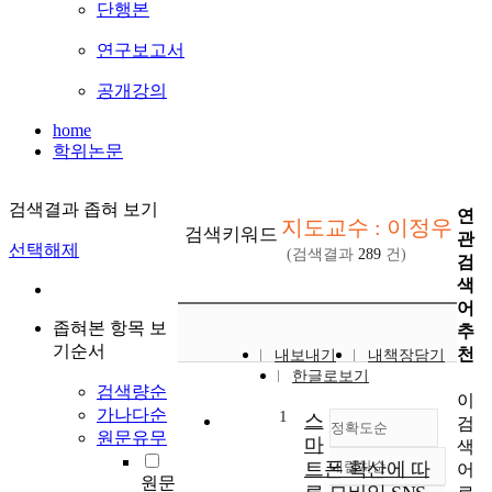
단행본
연구보고서
공개강의
home
학위논문
검색결과 좁혀 보기
연
지도교수 : 이정우
검색키워드
관
선택해제
(검색결과
289
건)
검
색
어
좁혀본 항목 보
추
기순서
천
내보내기
내책장담기
한글로보기
검색량순
이
가나다순
1
스
검
정확도순
원문유무
마
색
트폰 확산에 따
내림차순
어
정확도
원문