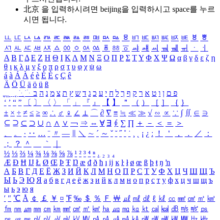
北京 을 입력하시려면
beijing
을 입력하시고 space를 누르
시면 됩니다.
ㅥ
ㅦ
ㅧ
ㅨ
ㅩ
ㅪ
ㅫ
ㅬ
ㅭ
ㅮ
ㅯ
ㅰ
ㅱ
ㅲ
ㅳ
ㅴ
ㅵ
ㅶ
ㅷ
ㅸ
ㅹ
ㅺ
ㅻ
ㅼ
ㅽ
ㅾ
ㅿ
ㆀ
ㆁ
ㆂ
ㆃ
ㆄ
ㆅ
ㆆ
ㆇ
ㆈ
ㆉ
ㆊ
ㆋ
ㆌ
ㆍ
ㆎ
Α
Β
Γ
Δ
Ε
Ζ
Η
Θ
Ι
Κ
Λ
Μ
Ν
Ξ
Ο
Π
Ρ
Σ
Τ
Υ
Φ
Χ
Ψ
Ω
α
β
γ
δ
ε
ζ
η
θ
ι
κ
λ
μ
ν
ξ
ο
π
ρ
σ
τ
υ
φ
χ
ψ
ω
á
à
Á
À
é
è
É
È
ç
Ç
ê
Ä
Ö
Ü
ä
ö
ü
ß
ְ
ֳ
ֲ
ֱ
ָ
ַ
ֵ
ֶ
ִ
ֹ
ּ
ֻ
ׂ
ׁ
ּ
ב
ה
נ
מ
צ
ת
ץ
ש
ד
ג
כ
ע
י
ח
ל
ך
ף
ק
ר
א
ט
ו
ן
ם
פ
‘
’
“
”
〔
〕
〈
〉
「
」
『
』
【
】
＂
（
）
［
］
｛
｝
±
×
÷
≠
≤
≥
∞
∴
♂
♀
∠
⊥
⌒
∂
∇
≡
≒
≪
≫
√
∽
∝
∵
∫
∬
∈
∋
⊆
⊇
⊂
⊃
∪
∩
∧
∨
￢
⇒
⇔
∀
∃
∮
∑
∏
＋
－
＜
＝
＞
、
。
·
‥
…
¨
〃
―
∥
＼
∼
´
～
ˇ
˘
˝
˚
˙
¸
˛
¡
¿
ː
！
＇
，
．
／
：
；
？
＾
＿
｀
｜
½
⅓
⅔
¼
¾
⅛
⅜
⅝
⅞
¹
²
³
⁴
ⁿ
₁
₂
₃
₄
Æ
Ð
Ħ
Ĳ
Ł
Ø
Œ
Þ
Ŧ
Ŋ
æ
đ
ð
ħ
ı
ĳ
ĸ
ŀ
ł
ø
œ
ß
þ
ŧ
ŋ
ŉ
А
Б
В
Г
Д
Е
Ё
Ж
З
И
Й
К
Л
М
Н
О
П
Р
С
Т
У
Ф
Х
Ц
Ч
Ш
Щ
Ъ
Ы
Ь
Э
Ю
Я
а
б
в
г
д
е
ё
ж
з
и
й
к
л
м
н
о
п
р
с
т
у
ф
х
ц
ч
ш
щ
ъ
ы
ь
э
ю
я
′
″
℃
Å
￠
￡
￥
¤
℉
‰
＄
％
Ｆ
￦
㎕
㎖
㎗
ℓ
㎘
㏄
㎣
㎤
㎥
㎦
㎙
㎚
㎛
㎜
㎝
㎞
㎟
㎠
㎡
㎢
㏊
㎍
㎎
㎏
㏏
㎈
㎉
㏈
㎧
㎨
㎰
㎱
㎲
㎳
㎴
㎵
㎶
㎷
㎸
㎹
㎀
㎁
㎂
㎃
㎄
㎺
㎻
㎽
㎾
㎿
㎐
㎑