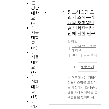
a
성
l
을
경남
e
높
5
정보시스템 도
대학
o
이
입시 조직구성
교
f
고
원의 저항원인
(28)
e
,
별 변화관리방
l
동
건국
안에 관한 연구
e
작
대학
c
전
김민석
교
t
압
연세대학교 정보
(20)
r
을
대학원
o
낮
2003
국내석사
서울
n
추
대학
i
는
교
원문보기
c
동
(17)
c
시
본 연구에서는 기업이
o
에
인제
정보시스템을 도입하
m
L
대학
는 과정에서 조직구성
m
E
교
원들에게 나타나는 문
e
D
(15)
제점들을 변화에 대한
r
자
저항으로 보고, 이들
c
체
경기
저항요인들에 대해 어
e
또