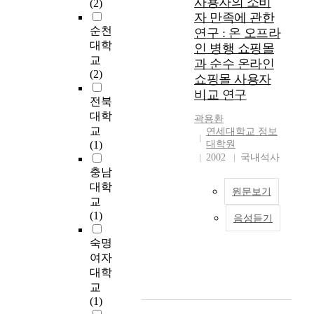
사용자의 소비
(2)
의 도입으로 인하여
Descriptive Statistics)
향을 미치는 중소기업
v
휘
자 만족에 관한
누구나 손쉽게 많은
을 통해 정보시스템
의 특성을 탐색적으로
e
도
순천
연구 : 온 오프라
양의 정보를 획득할
도입시 조직구성원들
파악하고자 하는 것이
r
,
대학
인 병행 쇼핑몰
수 있게 됨에 따라, 이
의 저항원인에 대한
다. 이를 통해 정보전
y
발
교
과 순수 온라인
러한 정보시스템에서
변화관리방안을 분석
략계획 수립 과정에서
y
광
(2)
쇼핑몰 사용자
생산되는 정보의 품질
하였다. 본 연구는 정
기업의 명확한 정보화
e
파
문제는 여러 분야에서
비교 연구
보시스템 도입을 통한
요구사항의 도출과 분
a
장
전북
당면 과제로 등장하고
변화관리방안에 대해
석의 중요성을 다시
r
및
대학
곽용환
있다. 정보시스템의
전문가들의 견해를 종
한 번 상기시키고, 정
t
순
교
연세대학교 정보
직접적인 산출물인 정
합한 통계자료를 제공
보화 추진 여건과 역
h
방
(1)
대학원
보의 품질을 측정하고
함으로써 변화관리를
량 부족으로 정보화에
e
향
2002
국내석사
평가하는 것은 그 자
담당하는 실무자들에
소극적이고 수동적일
e
전
충남
체가 정보시스템의 성
게 실질적인 가치를
수 밖에 없었던 중소
x
압
대학
공척도이며, 또한 기
원문보기
제공할 수 있을 것으
기업 스스로가 자사에
p
이
교
업의 성과에도 직접적
로 보인다. 나아가 정
적합한 정보화 요구사
l
변
(1)
음성듣기
인 영향을 미치기 때
보시스템 구축 프로젝
항을 도출해내어 적극
o
온
화
문에 검증된 평가 방
트 수행시 변화관리과
적이고 능동적으로 정
s
·
하
숙명
법의 개발이 요구된
정의 진단을 위한 체
보화를 추진할 수 있
i
오
고
여자
다. 정보의 품질에 관
크리스트(check-list)
는 주체로 거듭날 수
v
프
L
대학
한 연구들이 점차 활
에도 활용될 수 있을
있는 기본 토대를 마
e
라
E
교
성화되어 가고는 있지
것으로 기대된다. This
련하고자 한다. 연구
b
인
D
(1)
만, 아직까지 정보의
descriptive study
의 수행은 2002년 `중
e
병
에