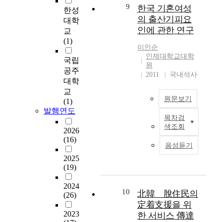
품질에 대하여 학술적
presents the change
소기업정보화경영원
c
행
따
9
한국 기혼여성
한성
으로 합의된 분석 프
management programs
에서 ‘e-컨설팅’사업
a
쇼
라
의 출산기피요
대학
레임워크가 없으며,
about user resistance
을 수행하며 실제로
u
핑
방
인에 관한 연구
교
기존의 연구들은 주로
in IS introduction. The
산출된 417개 중소기
s
몰
출
(1)
데이터베이스의 정확
research objective is to
업의 e-컨설팅 성과평
e
과
되
이인순
성에 치중한 연구들이
establish change
가보고서에서 설문지,
o
순
는
인제대학교대학
국립
주류를 이루어 왔다.
management programs
인터뷰, 보고서 조사
f
수
광
원
공주
본 연구에서는 정보시
for solving the
및 관찰을 통해 도출
t
온
도
2011
국내석사
대학
스템의 최종 산출물인
problem caused by
하여 정리된 ‘요구사
h
라
와
교
정보의 품질을 정보
user resistance with a
항 및 개선과제’ 항목
e
인
지
원문보기
(1)
사용자의 관점에서 측
theoretical search and
을 분석 대상으로 이
r
쇼
향
발행연도
정해야 한다는 기본
a practical point of
루어졌다. 417개 중소
a
핑
특
목차검
본
명제를 중심으로, 정
view. The research
업체의 정보화 요구사
p
몰
성
색조회
2026
연
보품질 측정 방법론과
procedure consists of
항 총 3,167개 항목을
i
이
이
(16)
구
이에 따른 측정 도구
three phases. In the
해체, 검사, 비교, 개념
d
소
다
음성듣기
는
를 개발하는 것을 목
phase 1, the 14
화, 범주화 하는 개방
d
비
르
2025
한
적으로 하고 있다. 이
resistance items were
코딩(Open Coding)과
e
자
기
(19)
국
를 위하여 본 연구는
selected to develop
정을 거쳐서 유목화하
v
의
때
기
크게 다음과 같은 단
research instrument in
고, 이것의 신뢰성과
e
차
문
2024
혼
계로 진행되었다. 첫
10
literature review.
타당성의 확보를 위하
北韓離脫住民의
l
별
에
(26)
여
단계에서는 정보품질
Using Q-sorting
여 삼각검증법과 전문
o
화
다
定着支援을 위
성
의 측정 요소들을 군
responses by graduate
가 그룹을 통하여 검
p
된
량
2023
한 서비스 傳達
을
집화하여 정보품질 측
school students
증하였다. 이러한 과