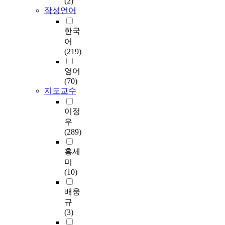
(2)
금
피
the implementation of
dimensions. For the
d
인
발
작성언어
상
에
information systems,
effective and
e
들
생
향
미
the quality problem of
insightful analysis of
W
이
이
한국
조
치
the information
SME's Informatization
e
고
큰
어
정
는
produced by the
requirements, this
b
객
문
(219)
으
영
information systems
research adopted the
(
들
제
로
향
has appeared on the
qualitative research
W
의
점
영어
지
을
stage in various fields.
methodology
W
구
으
(70)
방
분
Measuring and
approach. The data
W
매
로
지도교수
거
석
assessing the quality
were collected from
)
만
대
주
하
of the information, the
the final reports of 417
,
족
두
이정
를
였
output of information
SMEs' ISP consulting
w
도
되
우
유
다
systems, is not only a
projects in 2002 and
h
와
고
(289)
도
.
barometer of success
analyzed by open
i
재
있
하
여
but it also casts an
coding procedures.
c
구
다
홍세
는
기
immediate effect on
Through the procedure
h
매
[
미
방
서
the corporate
of conceptualization
a
의
4
(10)
안
출
performance. Hence,
and categorization in
r
사
]
을
산
development of a
open coding, the
e
결
.
배웅
모
기
verified evaluation
Informatization
m
정
L
규
색
피
method is highly
requirements of 3,167
a
에
E
(3)
하
에
required. Although the
was abstracted and
k
미
D