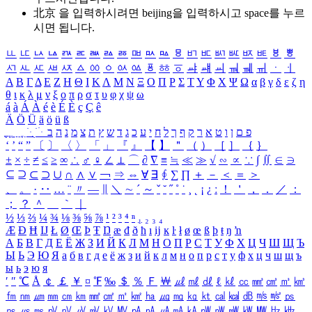
北京 을 입력하시려면
beijing
을 입력하시고 space를 누르
시면 됩니다.
ㅥ
ㅦ
ㅧ
ㅨ
ㅩ
ㅪ
ㅫ
ㅬ
ㅭ
ㅮ
ㅯ
ㅰ
ㅱ
ㅲ
ㅳ
ㅴ
ㅵ
ㅶ
ㅷ
ㅸ
ㅹ
ㅺ
ㅻ
ㅼ
ㅽ
ㅾ
ㅿ
ㆀ
ㆁ
ㆂ
ㆃ
ㆄ
ㆅ
ㆆ
ㆇ
ㆈ
ㆉ
ㆊ
ㆋ
ㆌ
ㆍ
ㆎ
Α
Β
Γ
Δ
Ε
Ζ
Η
Θ
Ι
Κ
Λ
Μ
Ν
Ξ
Ο
Π
Ρ
Σ
Τ
Υ
Φ
Χ
Ψ
Ω
α
β
γ
δ
ε
ζ
η
θ
ι
κ
λ
μ
ν
ξ
ο
π
ρ
σ
τ
υ
φ
χ
ψ
ω
á
à
Á
À
é
è
É
È
ç
Ç
ê
Ä
Ö
Ü
ä
ö
ü
ß
ְ
ֳ
ֲ
ֱ
ָ
ַ
ֵ
ֶ
ִ
ֹ
ּ
ֻ
ׂ
ׁ
ּ
ב
ה
נ
מ
צ
ת
ץ
ש
ד
ג
כ
ע
י
ח
ל
ך
ף
ק
ר
א
ט
ו
ן
ם
פ
‘
’
“
”
〔
〕
〈
〉
「
」
『
』
【
】
＂
（
）
［
］
｛
｝
±
×
÷
≠
≤
≥
∞
∴
♂
♀
∠
⊥
⌒
∂
∇
≡
≒
≪
≫
√
∽
∝
∵
∫
∬
∈
∋
⊆
⊇
⊂
⊃
∪
∩
∧
∨
￢
⇒
⇔
∀
∃
∮
∑
∏
＋
－
＜
＝
＞
、
。
·
‥
…
¨
〃
―
∥
＼
∼
´
～
ˇ
˘
˝
˚
˙
¸
˛
¡
¿
ː
！
＇
，
．
／
：
；
？
＾
＿
｀
｜
½
⅓
⅔
¼
¾
⅛
⅜
⅝
⅞
¹
²
³
⁴
ⁿ
₁
₂
₃
₄
Æ
Ð
Ħ
Ĳ
Ł
Ø
Œ
Þ
Ŧ
Ŋ
æ
đ
ð
ħ
ı
ĳ
ĸ
ŀ
ł
ø
œ
ß
þ
ŧ
ŋ
ŉ
А
Б
В
Г
Д
Е
Ё
Ж
З
И
Й
К
Л
М
Н
О
П
Р
С
Т
У
Ф
Х
Ц
Ч
Ш
Щ
Ъ
Ы
Ь
Э
Ю
Я
а
б
в
г
д
е
ё
ж
з
и
й
к
л
м
н
о
п
р
с
т
у
ф
х
ц
ч
ш
щ
ъ
ы
ь
э
ю
я
′
″
℃
Å
￠
￡
￥
¤
℉
‰
＄
％
Ｆ
￦
㎕
㎖
㎗
ℓ
㎘
㏄
㎣
㎤
㎥
㎦
㎙
㎚
㎛
㎜
㎝
㎞
㎟
㎠
㎡
㎢
㏊
㎍
㎎
㎏
㏏
㎈
㎉
㏈
㎧
㎨
㎰
㎱
㎲
㎳
㎴
㎵
㎶
㎷
㎸
㎹
㎀
㎁
㎂
㎃
㎄
㎺
㎻
㎽
㎾
㎿
㎐
㎑