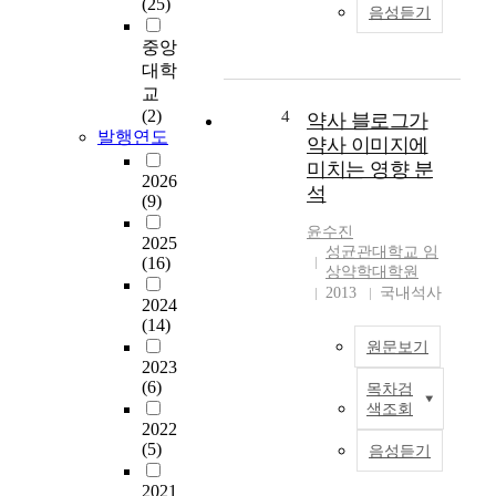
c
(25)
수
음성듣기
o
준
r
중앙
을
d
대학
언
i
교
어
n
(2)
4
약사 블로그가
적
g
발행연도
의
약사 이미지에
t
료
미치는 영향 분
o
2026
정
석
(9)
t
보
h
문
윤수진
2025
e
해
성균관대학교 임
(16)
r
상약학대학원
력
e
2013
국내석사
,
2024
c
기
(14)
e
능
원문보기
n
적
2023
t
의
(6)
목차검
약
m
료
색조회
사
o
2022
정
가
v
(5)
보
음성듣기
직
e
문
접
m
2021
해