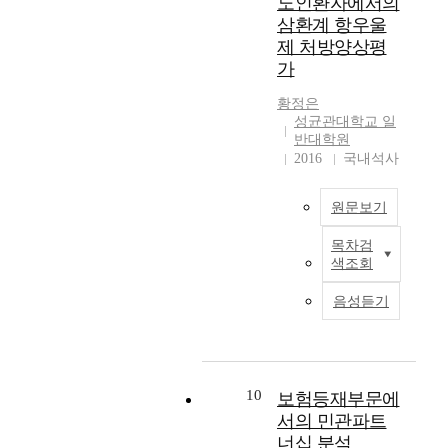
노인환자에서의
c
였
스
임
였
위
로
r
삼환계 항우울
으
미
상
다
에
그
i
제 처방양상평
며
디
시
.
같
이
t
가
,
어
험
은
용
e
응
나
의
연
시
동
r
황정은
답
전
중
구
간
기
i
성균관대학교 일
자
문
요
를
에
,
반대학원
a
가
웹
성
위
접
만
2016
국내석사
d
직
사
이
해
종
족
e
접
이
부
보
하
도
c
작
원문보기
트
각
건
여
,
i
성
를
되
교
여
신
s
목차검
하
통
면
급
과
러
뢰
i
색조회
였
한
서
격
서
종
도
o
다
전
임
한
초
의
,
n
음성듣기
.
문
상
노
등
질
약
a
설
가
시
인
학
환
사
n
문
중
험
인
교
에
이
a
기
심
의
구
5
동
미
l
간
의
양
의
학
시
10
보험등재부문에
지
y
은
의
적
증
년
에
에
서의 민관파트
s
2
학
인
가
6
면
대
너십 분석
i
0