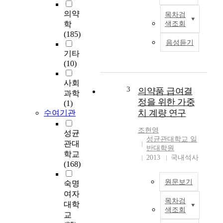
의약
목차검
본
학
색조회
연
(185)
구
음성듣기
에
기타
서
(10)
는
일
사회
반
3
의약품 급여결
과학
인
정을 위한 가중
(1)
들
치 계량 연구
수여기관
의
일
조현영
성균
반
성균관대학교 일
관대
의
반대학원
학교
약
2013
국내석사
(168)
품
에
원문보기
숙명
대
여자
한
목차검
A
대학
지
색조회
c
교
식