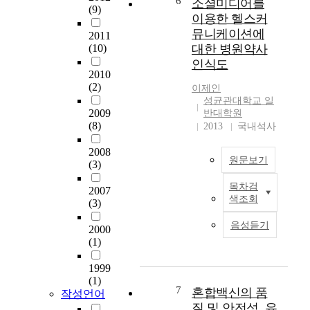
6
족
소셜미디어를
s
각
(9)
의
도
이용한 헬스커
i
개
초
와
d
뮤니케이션에
2011
인
·
신
e
(10)
대한 병원약사
이
중
뢰
r
인식도
가
·
도
v
2010
진
고
를
(2)
a
이제인
특
등
조
r
성균관대학교 일
성
학
사
2009
반대학원
i
이
교
(8)
하
2013
국내석사
o
일
보
고
u
반
건
2008
,
s
의
원문보기
(3)
교
블
v
약
과
로
a
목차검
품
2007
최
서
그
l
색조회
지
(3)
근
내
가
u
식
디
의
약
e
음성듣기
2000
수
지
의
사
s
(1)
준
털
약
이
i
의
및
품
미
n
1999
차
인
교
지
(1)
d
이
터
육
7
혼합백신의 품
에
작성언어
e
에
넷
이
미
질 및 안전성, 유
c