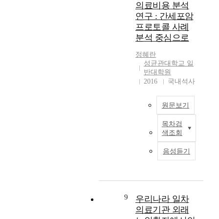
문
이
사
의료비용 분석
e
설
도
제
상
가
m
연구 : 간세포암
문
새
점
의
운
e
프로토콜 사례
지
롭
을
백
영
n
분석 중심으로
작
게
분
신
하
t
성
변
석
을
는
o
정혜란
에
화
하
물
블
f
성균관대학교 일
동
되
여
리
로
반대학원
m
의
고
,
적
그
2016
국내석사
e
한
있
개
으
를
d
일
다
선
로
방
i
반
원문보기
.
방
혼
문
c
인
특
향
합
하
i
목차검
1
히
최
을
하
는
n
색조회
2
소
근
모
여
사
e
8
셜
의
색
같
람
,
음성듣기
명
미
학
하
은
들
m
을
디
기
기
해
을
u
대
어
술
위
부
대
l
상
는
의
해
학
상
t
으
기
발
수
적
9
우리나라 일차
으
i
로
존
달
행
인
로
의료기관 외래
-
하
매
과
하
부
블