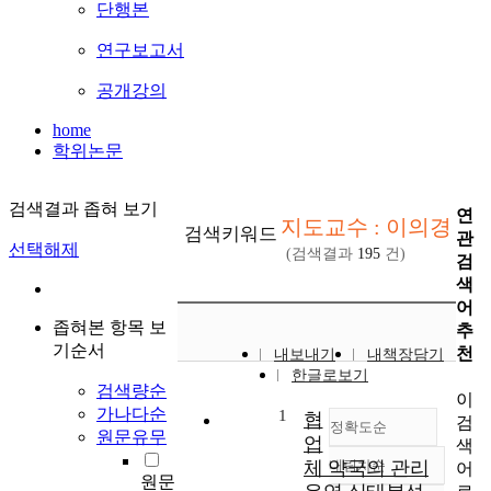
단행본
연구보고서
공개강의
home
학위논문
검색결과 좁혀 보기
연
지도교수 : 이의경
검색키워드
관
선택해제
(검색결과
195
건)
검
색
어
좁혀본 항목 보
추
기순서
천
내보내기
내책장담기
한글로보기
검색량순
이
가나다순
1
협
검
정확도순
원문유무
업
색
체 약국의 관리
내림차순
어
정확도
원문