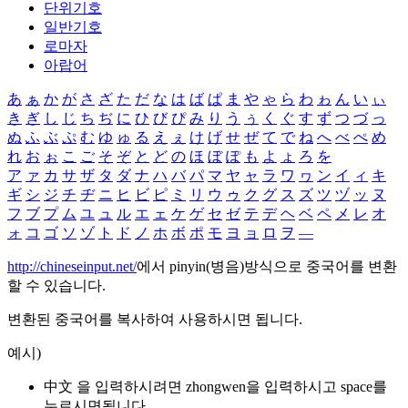
단위기호
일반기호
로마자
아랍어
あ
ぁ
か
が
さ
ざ
た
だ
な
は
ば
ぱ
ま
や
ゃ
ら
わ
ゎ
ん
い
ぃ
き
ぎ
し
じ
ち
ぢ
に
ひ
び
ぴ
み
り
う
ぅ
く
ぐ
す
ず
つ
づ
っ
ぬ
ふ
ぶ
ぷ
む
ゆ
ゅ
る
え
ぇ
け
げ
せ
ぜ
て
で
ね
へ
べ
ぺ
め
れ
お
ぉ
こ
ご
そ
ぞ
と
ど
の
ほ
ぼ
ぽ
も
よ
ょ
ろ
を
ア
ァ
カ
サ
ザ
タ
ダ
ナ
ハ
バ
パ
マ
ヤ
ャ
ラ
ワ
ヮ
ン
イ
ィ
キ
ギ
シ
ジ
チ
ヂ
ニ
ヒ
ビ
ピ
ミ
リ
ウ
ゥ
ク
グ
ス
ズ
ツ
ヅ
ッ
ヌ
フ
ブ
プ
ム
ユ
ュ
ル
エ
ェ
ケ
ゲ
セ
ゼ
テ
デ
ヘ
ベ
ペ
メ
レ
オ
ォ
コ
ゴ
ソ
ゾ
ト
ド
ノ
ホ
ボ
ポ
モ
ヨ
ョ
ロ
ヲ
―
http://chineseinput.net/
에서 pinyin(병음)방식으로 중국어를 변환
할 수 있습니다.
변환된 중국어를 복사하여 사용하시면 됩니다.
예시)
中文 을 입력하시려면
zhongwen
을 입력하시고 space를
누르시면됩니다.