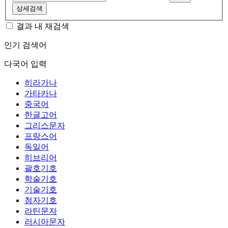
상세검색
결과 내 재검색
인기 검색어
다국어 입력
히라가나
가타카나
중국어
한글고어
그리스문자
프랑스어
독일어
히브리어
괄호기호
학술기호
기술기호
첨자기호
라틴문자
러시아문자