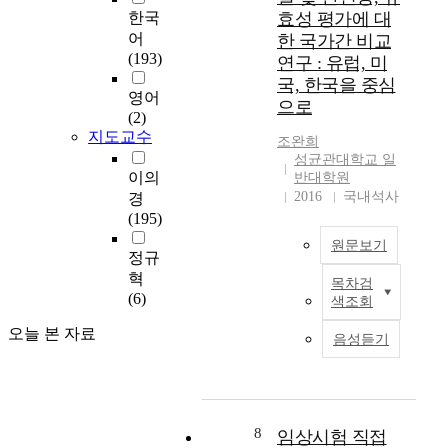
어
정
어
치
한국
효성 평가에 대
i
떤
보
떻
는
d
어
한 국가간 비교
영
기
게
영
i
(193)
연구 : 유럽, 미
향
술
이
향
n
국, 한국을 중심
을
의
뤄
을
영어
g
주
으로
발
지
알
(2)
i
는
달
는
아
지도교수
n
조완희
지
로
지
보
s
성균관대학교 일
분
헬
파
고
이의
u
반대학원
석
스
악
자
2016
국내석사
r
경
하
커
하
본
a
(195)
고
뮤
고
연
n
자
원문보기
니
,
구
정규
c
하
케
부
를
e
혁
였
목차검
이
족
혼
시
r
(6)
색조회
다
션
한
합
행
e
.
영
교
백
오늘 본 자료
하
i
음성듣기
역
과
신
였
m
연
의
서
이
다
b
구
패
교
란
.
u
대
러
육
2
r
상
다
의
개
8
약
임상시험 직접
s
은
임