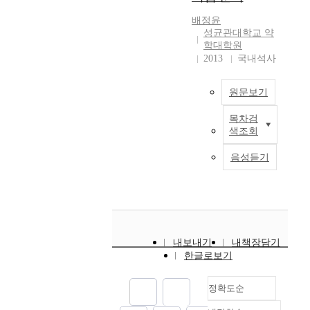
정
성
와
종
역
한
s
1
보
장
우
,
이
조
배정윤
w
2
전
이
울
6
가
성균관대학교 약
사
h
년
달
빠
증
학
능
학대학원
를
i
1
및
르
발
2013
국내석사
년
한
인
c
1
공
게
병
6
백
터
h
월
유
증
률
종
신
넷
e
원문보기
1
의
가
의
,
을
으
n
일
수
하
증
중
말
로
목차검
a
최
부
단
고
가
학
한
진
색조회
b
근
터
에
있
로
교
다
행
l
‘
1
그
다
항
4
.
음성듣기
하
e
약
1
치
.
우
종
즉
였
s
제
월
지
한
울
,
,
다
d
비
1
않
국
제
고
2
.
e
적
4
고
임
복
등
개
이
c
정
일
,
상
용
학
이
에
i
화
까
환
시
이
교
상
1
내보내기
내책장담기
s
방
지
자
험
전
3
의
2
한글로보기
i
안
실
중
산
세
종
항
8
o
’
시
심
업
계
을
원
명
n
정확도순
,
하
의
본
적
살
으
이
m
‘
였
의
부
으
펴
로