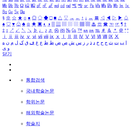
㎒
㎓
㎔
Ω
㏀
㏁
㎊
㎋
㎌
㏖
㏅
㎭
㎮
㎯
㏛
㎩
㎪
㎫
㎬
㏝
㏐
㏓
㏃
㏉
㏜
㏆
§
※
☆
★
○
●
◎
◇
◆
□
■
△
▽
→
←
↑
↓
↔
〓
◁
◀
▷
▶
♤
♠
♡
♥
♧
♣
⊙
◈
▣
◐
◑
▒
▤
▥
▨
▧
▦
▩
♨
☏
☎
☜
☞
¶
†
‡
↕
↗
↙
↖
↘
♭
♩
♪
♬
㉿
㈜
№
㏇
™
㏂
㏘
℡
＃
＆
＊
＠
ª
º
ⅰ
ⅱ
ⅲ
ⅳ
ⅴ
ⅵ
ⅶ
ⅷ
ⅸ
ⅹ
Ⅰ
Ⅱ
Ⅲ
Ⅳ
Ⅴ
Ⅵ
Ⅶ
Ⅷ
Ⅸ
Ⅹ
ا
ب
ت
ث
ج
ح
خ
د
ذ
ر
ز
س
ش
ص
ض
ط
ظ
ع
غ
ف
ق
ک
ل
م
ن
ه
و
ی
닫기
통합검색
국내학술논문
학위논문
해외학술논문
학술지