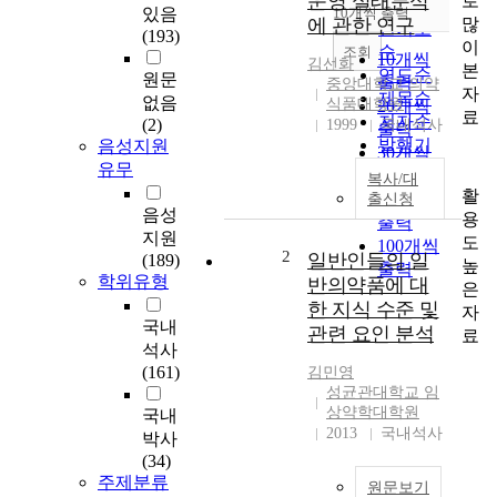
운영 실태분석
로
순
있음
10개씩 출력
내림차순
많
에 관한 연구
인기도
(193)
이
순
조회
10개씩
김선화
본
연도순
원문
출력
중앙대학교 의약
자
제목순
없음
식품대학원
20개씩
료
저자순
(2)
1999
국내석사
출력
발행기
음성지원
30개씩
관순
유무
출력
복사/대
활
50개씩
출신청
음성
용
출력
지원
도
100개씩
2
일반인들의 일
(189)
높
출력
학위유형
반의약품에 대
은
한 지식 수준 및
자
국내
관련 요인 분석
료
석사
(161)
김민영
성균관대학교 임
상약학대학원
국내
2013
국내석사
박사
(34)
주제분류
원문보기