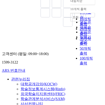
조
내림차순
a
기
정확도
다
료
에
로
보
구
사
k
등
순
.
환
서
증
았
성
10개씩 출력
에
내림차순
i
재
결
인기도
경
발
가
고
되
참
n
의
과
순
조회
을
표
하
,
는
10개씩
여
g
약
분
연도순
만
한
고
식
백
출력
하
b
품
석
제목순
들
자
있
약
신
였
20개씩
a
가
은
어
료
다
저자순
청
으
다
출력
s
격
S
내
에
.
발행기
및
로
.
30개씩
e
조
P
고
따
항
건
하
관순
출력
d
정
S
있
르
우
강
나
약
o
50개씩
’
S
다
면
울
보
이
사
n
출력
고객센터 (평일: 09:00~18:00)
,
W
.
2
제
험
상
블
a
100개씩
‘
I
0
중
공
의
로
1599-3122
p
출력
한
N
본
0
에
단
감
그
l
-
1
연
5
서
,
염
ARS 번호안내
를
u
미
8
구
년
,
서
증
이
r
F
.
의
을
삼
관련누리집
울
을
용
a
T
0
목
기
환
시
예
대학공개강의(KOCW)
자
l
A
을
적
점
계
등
방
학술정보통계시스템(Rinfo)
들
i
타
사
은
으
항
의
하
외국학술지지원센터(FRIC)
의
t
결
용
소
로
우
공
거
학술관계분석서비스(SAM)
블
y
’
하
셜
세
울
공
나
로
사서커뮤니티
o