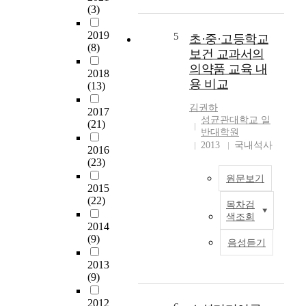
운
(3)
e
력
영
n
,
하
2019
5
t
초·중·고등학교
일
(8)
고
t
보건 교과서의
반
있
o
의약품 교육 내
적
2018
는
s
인
용 비교
(13)
블
y
약
로
s
김권하
물
2017
그
t
성균관대학교 일
지
(21)
를
e
반대학원
식
찾
2013
국내석사
m
2016
으
아
a
(23)
로
이
t
나
원문보기
에
i
2015
누
대
(22)
c
어
목차검
본
한
a
색조회
파
연
일
2014
l
악
구
(9)
반
l
음성듣기
하
는
인
y
고
현
2013
들
c
,
(9)
재
의
o
또
한
만
n
한
2012
국