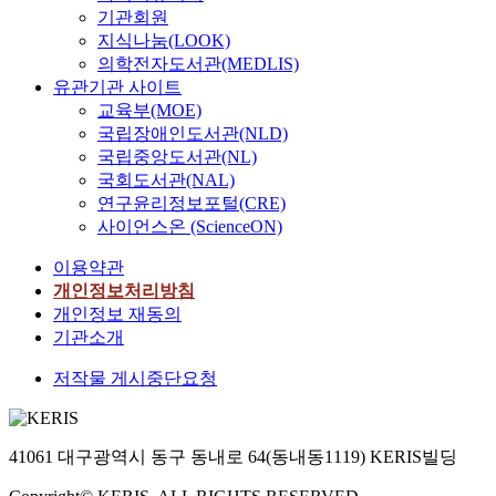
등
였
미
계
제
기
동
그
기관회원
f
제
으
디
임
(
관
일
방
지식나눔(LOOK)
q
약
며
어
상
t
에
미
문
의학전자도서관(MEDLIS)
u
업
,
를
시
r
서
생
목
a
유관기관 사이트
계
t
이
험
i
발
물
적
n
교육부(MOE)
에
-
용
건
c
간
의
은
t
국립장애인도서관(NLD)
큰
t
한
수
y
한
서
의
i
국립중앙도서관(NL)
영
e
헬
는
c
어
로
약
f
향
국회도서관(NAL)
s
스
가
l
린
다
품
i
을
연구윤리정보포털(CRE)
t
커
파
i
이
른
지
e
미
,
사이언스온 (ScienceON)
뮤
르
c
및
형
식
d
치
A
니
게
a
청
태
검
f
이용약관
는
N
케
증
n
소
,
색
a
정
개인정보처리방침
O
이
가
t
년
또
,
c
책
개인정보 재동의
V
션
하
i
을
는
건
t
변
A
기관소개
에
였
d
위
혈
강
o
화
,
대
으
e
한
청
관
r
저작물 게시중단요청
가
다
한
며
p
의
형
련
s
있
중
병
,
r
약
에
상
i
었
회
원
국
e
품
의
담
s
다
귀
약
내
s
사
해
41061 대구광역시 동구 동내로 64(동내동1119) KERIS빌딩
,
b
.
분
사
임
s
용
유
건
e
이
석
의
상
a