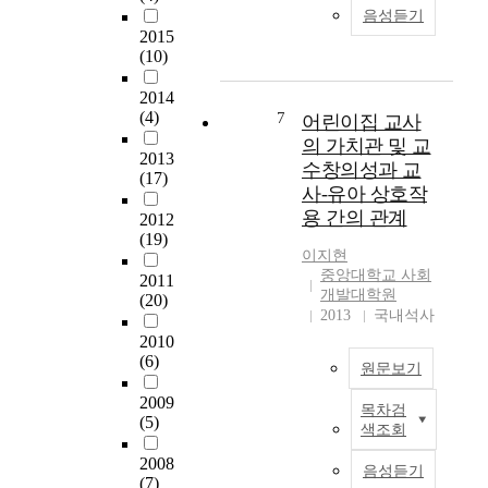
i
e
s
u
n
음성듣기
f
p
h
r
c
2015
f
u
i
e
o
(10)
i
r
p
c
u
c
p
b
2014
h
n
u
o
(4)
7
e
e
어린이집 교사
t
l
s
t
c
e
의 가치관 및 교
t
e
2013
w
k
r
수창의성과 교
y
(17)
o
e
i
s
사-유아 상호작
l
f
e
n
a
용 간의 관계
2012
a
t
n
g
n
(19)
t
h
m
)
e
이지현
e
i
o
의
w
중앙대학교 사회
2011
c
s
t
일
w
개발대학원
(20)
h
s
h
환
2013
국내석사
o
i
t
e
으
r
2010
l
u
r
로
l
(6)
원문보기
d
d
'
분
d
b
y
s
2009
석
.
목차검
e
본
w
(5)
s
된
I
색조회
a
연
a
e
다
n
r
구
s
2008
p
.
t
음성듣기
i
는
(7)
t
a