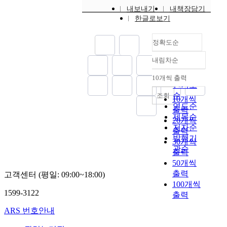
a
장
.
c
정
t
c
문
내보내기
내책장담기
r
r
중
어
o
하
i
h
한글로보기
에
l
c
요
린
n
였
o
o
서
i
h
한
이
f
다
n
l
는
v
정확도순
a
상
집
l
.
i
o
E
e
i
호
교
i
n
g
P
s
내림차순
m
정확도
작
사
c
1
c
i
P
,
s
순
용
의
t
.
h
10개씩 출력
c
를
c
내림차순
t
의
인기도
낮
s
어
i
a
분
o
o
대
순
은
조회
t
린
l
10개씩
l
석
p
v
상
스
연도순
h
이
d
출력
s
하
i
e
이
트
제목순
e
집
r
t
20개씩
는
n
r
었
레
y
교
저자순
e
a
다
출력
g
i
으
스
e
사
발행기
a
t
양
w
30개씩
f
나
는
x
의
r
관순
u
한
i
출력
y
현
질
p
가
i
s
관
t
50개씩
t
재
적
e
치
n
a
점
h
출력
고객센터 (평일: 09:00~18:00)
h
는
으
r
관
g
m
에
t
100개씩
e
여
로
i
,
a
o
대
h
1599-3122
출력
e
성
우
e
교
n
n
해
e
f
의
수
n
수
d
ARS 번호안내
g
살
r
f
취
한
c
창
m
a
펴
e
e
업
보