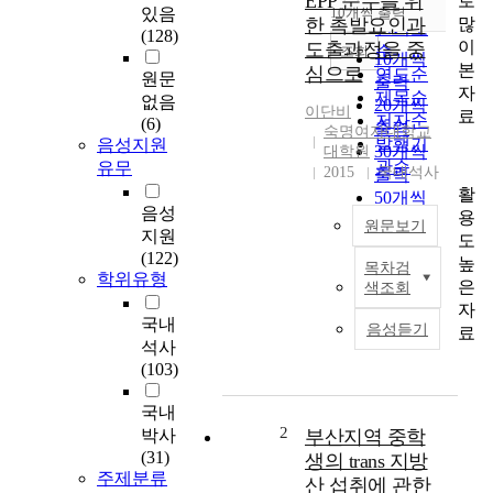
EPP 준수를 위
로
순
있음
10개씩 출력
내림차순
많
한 촉발요인과
인기도
(128)
이
도출과정을 중
순
조회
10개씩
본
심으로
연도순
원문
출력
자
제목순
없음
20개씩
이단비
료
저자순
(6)
출력
숙명여자대학교
발행기
음성지원
30개씩
대학원
관순
유무
2015
국내석사
출력
활
50개씩
음성
용
출력
원문보기
지원
도
100개씩
(122)
높
출력
목차검
지
학위유형
은
색조회
배
자
결
국내
음성듣기
료
속
석사
이
(103)
론
(
국내
G
2
박사
부산지역 중학
B
(31)
생의 trans 지방
T
주제분류
산 섭취에 관한