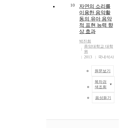
d
과
c
가
트
10
s
이
자연의 소리를
l
i
정
h
장
레
i
러
i
이용한 음악활
m
분
n
중
스
n
한
t
동의 유아 음악
e
석
i
요
에
g
연
y
n
이
적 표현 능력 향
q
한
미
h
구
,
s
주
u
상 효과
상
치
a
의
f
i
요
e
호
는
v
목
a
o
박진희
한
s
작
영
e
적
t
중앙대학교 대학
n
연
i
용
향
b
에
h
원
s
구
n
의
을
y
따
2013
국내석사
e
o
과
o
장
알
a
라
r
f
제
r
은
아
n
다
’
m
가
d
원문보기
가
보
a
음
s
o
되
e
정
기
l
과
p
t
었
r
목차검
T
이
위
y
같
a
h
색조회
다
t
h
었
하
z
이
r
e
.
o
i
고
여
i
연
t
음성듣기
r
이
l
s
,
수
n
구
i
s
에
e
r
부
행
g
문
c
'
따
a
e
모
하
t
제
i
p
라
d
s
는
였
h
를
p
s
본
o
e
가
다
e
설
a
y
논
u