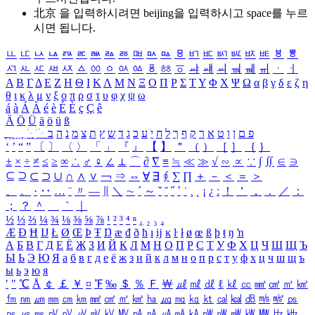
北京 을 입력하시려면
beijing
을 입력하시고 space를 누르
시면 됩니다.
ㅥ
ㅦ
ㅧ
ㅨ
ㅩ
ㅪ
ㅫ
ㅬ
ㅭ
ㅮ
ㅯ
ㅰ
ㅱ
ㅲ
ㅳ
ㅴ
ㅵ
ㅶ
ㅷ
ㅸ
ㅹ
ㅺ
ㅻ
ㅼ
ㅽ
ㅾ
ㅿ
ㆀ
ㆁ
ㆂ
ㆃ
ㆄ
ㆅ
ㆆ
ㆇ
ㆈ
ㆉ
ㆊ
ㆋ
ㆌ
ㆍ
ㆎ
Α
Β
Γ
Δ
Ε
Ζ
Η
Θ
Ι
Κ
Λ
Μ
Ν
Ξ
Ο
Π
Ρ
Σ
Τ
Υ
Φ
Χ
Ψ
Ω
α
β
γ
δ
ε
ζ
η
θ
ι
κ
λ
μ
ν
ξ
ο
π
ρ
σ
τ
υ
φ
χ
ψ
ω
á
à
Á
À
é
è
É
È
ç
Ç
ê
Ä
Ö
Ü
ä
ö
ü
ß
ְ
ֳ
ֲ
ֱ
ָ
ַ
ֵ
ֶ
ִ
ֹ
ּ
ֻ
ׂ
ׁ
ּ
ב
ה
נ
מ
צ
ת
ץ
ש
ד
ג
כ
ע
י
ח
ל
ך
ף
ק
ר
א
ט
ו
ן
ם
פ
‘
’
“
”
〔
〕
〈
〉
「
」
『
』
【
】
＂
（
）
［
］
｛
｝
±
×
÷
≠
≤
≥
∞
∴
♂
♀
∠
⊥
⌒
∂
∇
≡
≒
≪
≫
√
∽
∝
∵
∫
∬
∈
∋
⊆
⊇
⊂
⊃
∪
∩
∧
∨
￢
⇒
⇔
∀
∃
∮
∑
∏
＋
－
＜
＝
＞
、
。
·
‥
…
¨
〃
―
∥
＼
∼
´
～
ˇ
˘
˝
˚
˙
¸
˛
¡
¿
ː
！
＇
，
．
／
：
；
？
＾
＿
｀
｜
½
⅓
⅔
¼
¾
⅛
⅜
⅝
⅞
¹
²
³
⁴
ⁿ
₁
₂
₃
₄
Æ
Ð
Ħ
Ĳ
Ł
Ø
Œ
Þ
Ŧ
Ŋ
æ
đ
ð
ħ
ı
ĳ
ĸ
ŀ
ł
ø
œ
ß
þ
ŧ
ŋ
ŉ
А
Б
В
Г
Д
Е
Ё
Ж
З
И
Й
К
Л
М
Н
О
П
Р
С
Т
У
Ф
Х
Ц
Ч
Ш
Щ
Ъ
Ы
Ь
Э
Ю
Я
а
б
в
г
д
е
ё
ж
з
и
й
к
л
м
н
о
п
р
с
т
у
ф
х
ц
ч
ш
щ
ъ
ы
ь
э
ю
я
′
″
℃
Å
￠
￡
￥
¤
℉
‰
＄
％
Ｆ
￦
㎕
㎖
㎗
ℓ
㎘
㏄
㎣
㎤
㎥
㎦
㎙
㎚
㎛
㎜
㎝
㎞
㎟
㎠
㎡
㎢
㏊
㎍
㎎
㎏
㏏
㎈
㎉
㏈
㎧
㎨
㎰
㎱
㎲
㎳
㎴
㎵
㎶
㎷
㎸
㎹
㎀
㎁
㎂
㎃
㎄
㎺
㎻
㎽
㎾
㎿
㎐
㎑