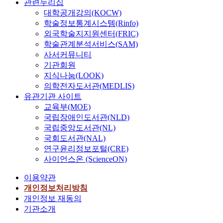
e
의
관련누리집
o
v
보
a
c
기
육
i
성
t
대학공개강의(KOCW)
a
고
l
t
회
을
n
및
h
학술정보통계시스템(Rinfo)
r
E
i
s
가
제
t
교
e
외국학술지지원센터(FRIC)
i
P
t
o
늘
공
h
사
r
학술관계분석서비스(SAM)
e
P
i
f
면
하
e
-
’
t
사서커뮤니티
현
e
a
서
는
c
유
s
y
상
기관회원
s
p
영
데
o
아
c
o
을
.
지식나눔(LOOK)
p
유
중
u
상
h
f
설
H
의학전자도서관(MEDLIS)
l
아
요
r
호
i
v
명
o
유관기관 사이트
y
기
한
s
작
l
a
하
w
교육부(MOE)
i
부
요
e
용
d
r
는
e
국립장애인도서관(NLD)
n
모
소
o
간
r
i
가
v
국립중앙도서관(NL)
g
의
라
f
의
e
a
장
e
m
국회도서관(NAL)
역
고
p
상
a
b
적
r
u
연구윤리정보포털(CRE)
할
할
r
관
r
l
합
,
s
이
사이언스온 (ScienceON)
수
e
은
i
e
한
w
i
유
있
g
어
n
s
이
h
이용약관
c
아
다
n
떠
g
t
론
a
a
개인정보처리방침
교
.
a
한
a
h
은
t
l
개인정보 재동의
육
또
n
가
t
a
무
t
a
기
기관소개
한
c
?
t
t
엇
h
c
관
어
y
i
h