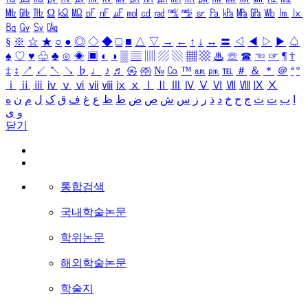
㎒
㎓
㎔
Ω
㏀
㏁
㎊
㎋
㎌
㏖
㏅
㎭
㎮
㎯
㏛
㎩
㎪
㎫
㎬
㏝
㏐
㏓
㏃
㏉
㏜
㏆
§
※
☆
★
○
●
◎
◇
◆
□
■
△
▽
→
←
↑
↓
↔
〓
◁
◀
▷
▶
♤
♠
♡
♥
♧
♣
⊙
◈
▣
◐
◑
▒
▤
▥
▨
▧
▦
▩
♨
☏
☎
☜
☞
¶
†
‡
↕
↗
↙
↖
↘
♭
♩
♪
♬
㉿
㈜
№
㏇
™
㏂
㏘
℡
＃
＆
＊
＠
ª
º
ⅰ
ⅱ
ⅲ
ⅳ
ⅴ
ⅵ
ⅶ
ⅷ
ⅸ
ⅹ
Ⅰ
Ⅱ
Ⅲ
Ⅳ
Ⅴ
Ⅵ
Ⅶ
Ⅷ
Ⅸ
Ⅹ
ا
ب
ت
ث
ج
ح
خ
د
ذ
ر
ز
س
ش
ص
ض
ط
ظ
ع
غ
ف
ق
ک
ل
م
ن
ه
و
ی
닫기
통합검색
국내학술논문
학위논문
해외학술논문
학술지