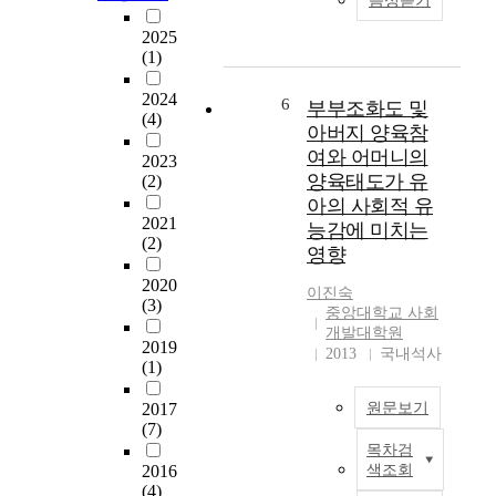
음성듣기
s
a
T
o
s
2025
s
h
f
t
(1)
t
e
t
u
o
o
h
2024
d
6
부부조화도 및
e
r
e
(4)
y
x
y
아버지 양육참
s
i
a
)
o
여와 어머니의
2023
s
m
이
c
양육태도가 유
(2)
t
i
도
i
아의 사회적 유
o
n
입
e
2021
능감에 미치는
i
e
되
t
(2)
영향
d
t
면
y
e
h
2020
서
a
이진숙
n
(3)
e
자
s
중앙대학교 사회
t
r
질
h
개발대학원
i
2019
e
점
e
2013
국내석사
f
(1)
l
검
o
y
a
(
r
2017
원문보기
t
t
f
s
(7)
h
i
e
h
목차검
e
T
o
a
e
2016
색조회
d
h
n
t
e
(4)