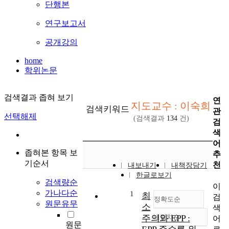
단행본
연구보고서
공개강의
home
학위논문
검색결과 좁혀 보기
연
지도교수 : 이숙희
검색키워드
관
선택해제
(검색결과
134
건)
검
색
어
좁혀본 항목 보
추
기순서
천
내보내기
내책장담기
한글로보기
검색량순
이
가나다순
1
최
검
정확도순
원문유무
소
색
주의와 EPP :
내림차순
어
정확도
원문