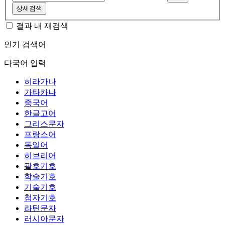
상세검색
결과 내 재검색
인기 검색어
다국어 입력
히라가나
가타카나
중국어
한글고어
그리스문자
프랑스어
독일어
히브리어
괄호기호
학술기호
기술기호
첨자기호
라틴문자
러시아문자