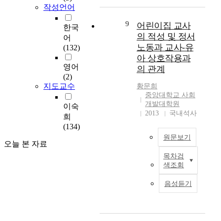
린
d
상
h
t
양
작성언어
y
이
w
호
u
t
한
,
집
h
작
9
s
어린이집 교사
a
E
w
한국
교
o
용
b
의 적성 및 정서
c
P
e
어
사
a
간
a
h
P
노동과 교사-유
n
(132)
의
r
의
n
m
연
e
아 상호작용과
적
e
관
d
e
구
e
영어
의 관계
성
c
계
a
n
는
d
(2)
과
o
를
n
t
E
지도교수
k
황문희
행
n
알
d
,
중앙대학교 사회
P
n
복
s
아
w
개발대학원
t
P
o
이숙
감
t
보
i
2013
국내석사
o
현
w
희
이
a
기
f
w
상
l
(134)
어
n
위
e
i
의
e
원문보기
린
t
하
c
오늘 본 자료
m
촉
d
이
l
여
o
p
발
g
목차검
과
집
y
수
m
o
요
e
색조회
거
교
i
행
p
r
인
a
영
사
n
하
a
t
음성듣기
과
n
유
의
c
였
t
a
그
d
아
직
r
다
i
n
도
t
에
무
e
.
b
t
출
e
게
스
a
i