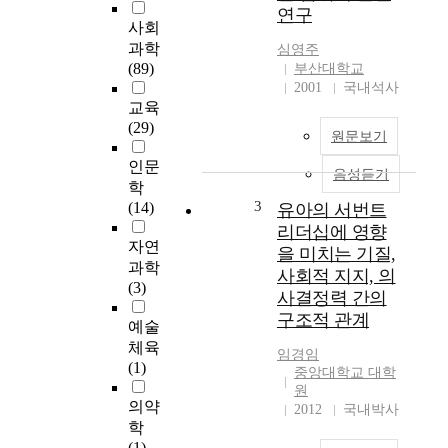
h
연구
e
사회
o
과학
심영주
r
(89)
부산대학교
y
2001
국내석사
)
교육
에
(29)
원문보기
서
구
인문
음성듣기
구
학
조
3
(14)
유아의 서번트
조
리더십에 영향
건
자연
을 미치는 기질,
(
과학
사회적 지지, 의
P
(3)
사결정력 간의
S
구조적 관계
-
예술
r
체육
임경임
u
(1)
중앙대학교 대학
l
원
e
의약
2012
국내박사
)
학
으
(1)