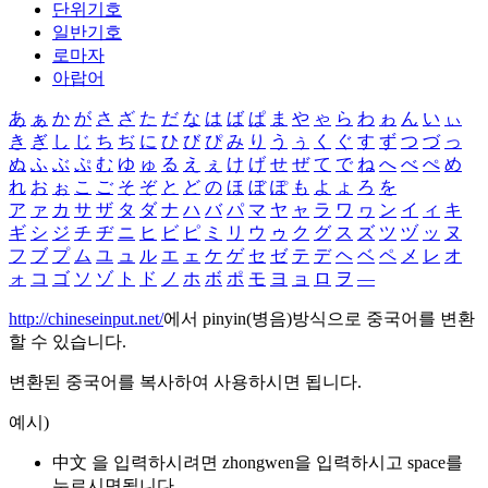
단위기호
일반기호
로마자
아랍어
あ
ぁ
か
が
さ
ざ
た
だ
な
は
ば
ぱ
ま
や
ゃ
ら
わ
ゎ
ん
い
ぃ
き
ぎ
し
じ
ち
ぢ
に
ひ
び
ぴ
み
り
う
ぅ
く
ぐ
す
ず
つ
づ
っ
ぬ
ふ
ぶ
ぷ
む
ゆ
ゅ
る
え
ぇ
け
げ
せ
ぜ
て
で
ね
へ
べ
ぺ
め
れ
お
ぉ
こ
ご
そ
ぞ
と
ど
の
ほ
ぼ
ぽ
も
よ
ょ
ろ
を
ア
ァ
カ
サ
ザ
タ
ダ
ナ
ハ
バ
パ
マ
ヤ
ャ
ラ
ワ
ヮ
ン
イ
ィ
キ
ギ
シ
ジ
チ
ヂ
ニ
ヒ
ビ
ピ
ミ
リ
ウ
ゥ
ク
グ
ス
ズ
ツ
ヅ
ッ
ヌ
フ
ブ
プ
ム
ユ
ュ
ル
エ
ェ
ケ
ゲ
セ
ゼ
テ
デ
ヘ
ベ
ペ
メ
レ
オ
ォ
コ
ゴ
ソ
ゾ
ト
ド
ノ
ホ
ボ
ポ
モ
ヨ
ョ
ロ
ヲ
―
http://chineseinput.net/
에서 pinyin(병음)방식으로 중국어를 변환
할 수 있습니다.
변환된 중국어를 복사하여 사용하시면 됩니다.
예시)
中文 을 입력하시려면
zhongwen
을 입력하시고 space를
누르시면됩니다.