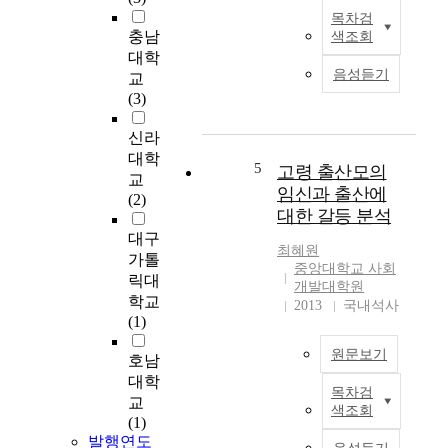
9
o
목차검
T
3
c
충남
색조회
h
)
i
대학
e
에
e
음성듣기
교
p
의
t
(3)
u
해
y
r
최
a
신라
p
소
n
대학
o
주
d
5
고령 출산모의
교
s
의
l
임신과 출산에
(2)
e
이
i
대한 갈등 분석
o
론
v
대구
f
(
e
최혜원
가톨
t
M
s
중앙대학교 사회
릭대
h
i
a
개발대학원
학교
i
n
2013
국내석사
s
(1)
s
i
a
s
m
m
원문보기
호남
t
a
e
대학
u
l
m
목차검
T
교
d
i
b
색조회
h
(1)
y
s
e
i
발행연도
w
t
r