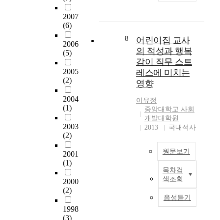
이
h
n
어
o
r
러
e
2007
g
린
e
a
한
r
(6)
m
이
x
t
변
a
o
집
a
8
어린이집 교사
i
화
p
2006
t
교
m
o
에
의 적성과 행복
i
(5)
h
사
i
n
맞
d
감이 직무 스트
e
의
n
a
추
l
2005
레스에 미치는
r
가
e
n
어
y
(2)
영향
s
치
t
x
최
c
o
관
h
i
2004
소
h
이유정
v
및
e
(1)
e
주
a
중앙대학교 사회
e
교
i
t
개발대학원
의
n
r
수
n
2003
2013
국내석사
y
이
g
3
창
(2)
f
a
론
i
5
의
l
n
하
n
원문보기
2001
y
성
u
d
에
g
(1)
e
과
e
c
서
r
목차검
본
a
교
n
h
이
e
색조회
2000
연
r
사
c
i
루
a
(2)
구
s
-
e
l
어
l
음성듣기
는
o
유
o
d
진
i
1998
어
l
아
f
a
다
t
(3)