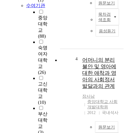
원문보기
로
수여기관
설
목차검
명
E
중앙
색조회
되
v
대학
었
e
교
음성듣기
던
r
(88)
E
y
P
p
숙명
P
e
여자
현
r
4
어머니의 분리
대학
상
s
불안 및 영아에
교
은
o
(26)
대한 애착과 영
C
n
아의 사회정서
h
i
고신
발달과의 관계
o
s
대학
m
b
교
장사남
s
o
중앙대학교 사회
(10)
k
r
개발대학원
y
n
2012
국내석사
부산
(
i
대학
1
n
교
원문보기
9
s
(3)