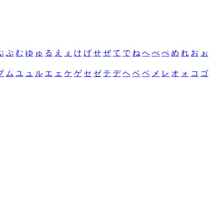
ぶ
ぷ
む
ゆ
ゅ
る
え
ぇ
け
げ
せ
ぜ
て
で
ね
へ
べ
ぺ
め
れ
お
ぉ
プ
ム
ユ
ュ
ル
エ
ェ
ケ
ゲ
セ
ゼ
テ
デ
ヘ
ベ
ペ
メ
レ
オ
ォ
コ
ゴ