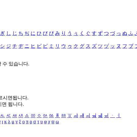
ぎ
し
じ
ち
ぢ
に
ひ
び
ぴ
み
り
う
ぅ
く
ぐ
す
ず
つ
づ
っ
ぬ
ふ
シ
ジ
チ
ヂ
ニ
ヒ
ビ
ピ
ミ
リ
ウ
ゥ
ク
グ
ス
ズ
ツ
ヅ
ッ
ヌ
フ
ブ
할 수 있습니다.
누르시면됩니다.
시면 됩니다.
ㅻ
ㅼ
ㅽ
ㅾ
ㅿ
ㆀ
ㆁ
ㆂ
ㆃ
ㆄ
ㆅ
ㆆ
ㆇ
ㆈ
ㆉ
ㆊ
ㆋ
ㆌ
ㆍ
ㆎ
θ
ι
κ
λ
μ
ν
ξ
ο
π
ρ
σ
τ
υ
φ
χ
ψ
ω