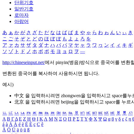
단위기호
일반기호
로마자
아랍어
あ
ぁ
か
が
さ
ざ
た
だ
な
は
ば
ぱ
ま
や
ゃ
ら
わ
ゎ
ん
い
ぃ
き
こ
ご
そ
ぞ
と
ど
の
ほ
ぼ
ぽ
も
よ
ょ
ろ
を
ア
ァ
カ
サ
ザ
タ
ダ
ナ
ハ
バ
パ
マ
ヤ
ャ
ラ
ワ
ヮ
ン
イ
ィ
キ
ギ
ソ
ゾ
ト
ド
ノ
ホ
ボ
ポ
モ
ヨ
ョ
ロ
ヲ
―
http://chineseinput.net/
에서 pinyin(병음)방식으로 중국어를 변환
변환된 중국어를 복사하여 사용하시면 됩니다.
예시)
中文 을 입력하시려면
zhongwen
을 입력하시고 space를
北京 을 입력하시려면
beijing
을 입력하시고 space를 누르
ㅥ
ㅦ
ㅧ
ㅨ
ㅩ
ㅪ
ㅫ
ㅬ
ㅭ
ㅮ
ㅯ
ㅰ
ㅱ
ㅲ
ㅳ
ㅴ
ㅵ
ㅶ
ㅷ
ㅸ
ㅹ
ㅺ
Α
Β
Γ
Δ
Ε
Ζ
Η
Θ
Ι
Κ
Λ
Μ
Ν
Ξ
Ο
Π
Ρ
Σ
Τ
Υ
Φ
Χ
Ψ
Ω
α
β
γ
δ
ε
ζ
η
á
à
Á
À
é
è
É
È
ç
Ç
ê
Ä
Ö
Ü
ä
ö
ü
ß