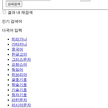
상세검색
결과 내 재검색
인기 검색어
다국어 입력
히라가나
가타카나
중국어
한글고어
그리스문자
프랑스어
독일어
히브리어
괄호기호
학술기호
기술기호
첨자기호
라틴문자
러시아문자