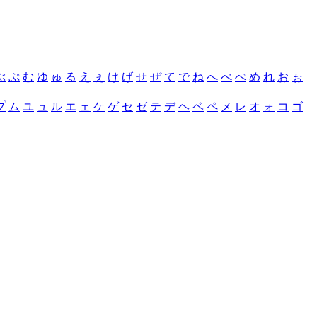
ぶ
ぷ
む
ゆ
ゅ
る
え
ぇ
け
げ
せ
ぜ
て
で
ね
へ
べ
ぺ
め
れ
お
ぉ
プ
ム
ユ
ュ
ル
エ
ェ
ケ
ゲ
セ
ゼ
テ
デ
ヘ
ベ
ペ
メ
レ
オ
ォ
コ
ゴ