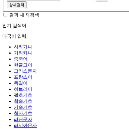
상세검색
결과 내 재검색
인기 검색어
다국어 입력
히라가나
가타카나
중국어
한글고어
그리스문자
프랑스어
독일어
히브리어
괄호기호
학술기호
기술기호
첨자기호
라틴문자
러시아문자