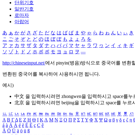
단위기호
일반기호
로마자
아랍어
あ
ぁ
か
が
さ
ざ
た
だ
な
は
ば
ぱ
ま
や
ゃ
ら
わ
ゎ
ん
い
ぃ
き
こ
ご
そ
ぞ
と
ど
の
ほ
ぼ
ぽ
も
よ
ょ
ろ
を
ア
ァ
カ
サ
ザ
タ
ダ
ナ
ハ
バ
パ
マ
ヤ
ャ
ラ
ワ
ヮ
ン
イ
ィ
キ
ギ
ソ
ゾ
ト
ド
ノ
ホ
ボ
ポ
モ
ヨ
ョ
ロ
ヲ
―
http://chineseinput.net/
에서 pinyin(병음)방식으로 중국어를 변환
변환된 중국어를 복사하여 사용하시면 됩니다.
예시)
中文 을 입력하시려면
zhongwen
을 입력하시고 space를
北京 을 입력하시려면
beijing
을 입력하시고 space를 누르
ㅥ
ㅦ
ㅧ
ㅨ
ㅩ
ㅪ
ㅫ
ㅬ
ㅭ
ㅮ
ㅯ
ㅰ
ㅱ
ㅲ
ㅳ
ㅴ
ㅵ
ㅶ
ㅷ
ㅸ
ㅹ
ㅺ
Α
Β
Γ
Δ
Ε
Ζ
Η
Θ
Ι
Κ
Λ
Μ
Ν
Ξ
Ο
Π
Ρ
Σ
Τ
Υ
Φ
Χ
Ψ
Ω
α
β
γ
δ
ε
ζ
η
á
à
Á
À
é
è
É
È
ç
Ç
ê
Ä
Ö
Ü
ä
ö
ü
ß