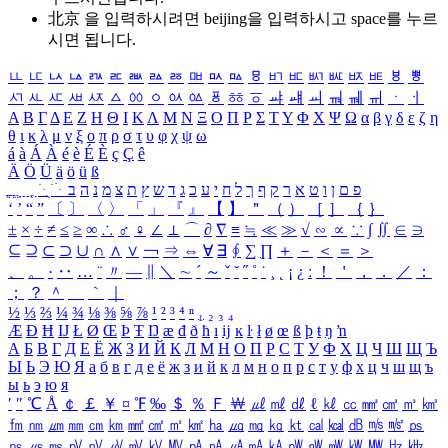
北京 을 입력하시려면
beijing
을 입력하시고 space를 누르
시면 됩니다.
ㅥ
ㅦ
ㅧ
ㅨ
ㅩ
ㅪ
ㅫ
ㅬ
ㅭ
ㅮ
ㅯ
ㅰ
ㅱ
ㅲ
ㅳ
ㅴ
ㅵ
ㅶ
ㅷ
ㅸ
ㅹ
ㅺ
ㅻ
ㅼ
ㅽ
ㅾ
ㅿ
ㆀ
ㆁ
ㆂ
ㆃ
ㆄ
ㆅ
ㆆ
ㆇ
ㆈ
ㆉ
ㆊ
ㆋ
ㆌ
ㆍ
ㆎ
Α
Β
Γ
Δ
Ε
Ζ
Η
Θ
Ι
Κ
Λ
Μ
Ν
Ξ
Ο
Π
Ρ
Σ
Τ
Υ
Φ
Χ
Ψ
Ω
α
β
γ
δ
ε
ζ
η
θ
ι
κ
λ
μ
ν
ξ
ο
π
ρ
σ
τ
υ
φ
χ
ψ
ω
á
à
Á
À
é
è
É
È
ç
Ç
ê
Ä
Ö
Ü
ä
ö
ü
ß
ְ
ֳ
ֲ
ֱ
ָ
ַ
ֵ
ֶ
ִ
ֹ
ּ
ֻ
ׂ
ׁ
ּ
ב
ה
נ
מ
צ
ת
ץ
ש
ד
ג
כ
ע
י
ח
ל
ך
ף
ק
ר
א
ט
ו
ן
ם
פ
‘
’
“
”
〔
〕
〈
〉
「
」
『
』
【
】
＂
（
）
［
］
｛
｝
±
×
÷
≠
≤
≥
∞
∴
♂
♀
∠
⊥
⌒
∂
∇
≡
≒
≪
≫
√
∽
∝
∵
∫
∬
∈
∋
⊆
⊇
⊂
⊃
∪
∩
∧
∨
￢
⇒
⇔
∀
∃
∮
∑
∏
＋
－
＜
＝
＞
、
。
·
‥
…
¨
〃
―
∥
＼
∼
´
～
ˇ
˘
˝
˚
˙
¸
˛
¡
¿
ː
！
＇
，
．
／
：
；
？
＾
＿
｀
｜
½
⅓
⅔
¼
¾
⅛
⅜
⅝
⅞
¹
²
³
⁴
ⁿ
₁
₂
₃
₄
Æ
Ð
Ħ
Ĳ
Ł
Ø
Œ
Þ
Ŧ
Ŋ
æ
đ
ð
ħ
ı
ĳ
ĸ
ŀ
ł
ø
œ
ß
þ
ŧ
ŋ
ŉ
А
Б
В
Г
Д
Е
Ё
Ж
З
И
Й
К
Л
М
Н
О
П
Р
С
Т
У
Ф
Х
Ц
Ч
Ш
Щ
Ъ
Ы
Ь
Э
Ю
Я
а
б
в
г
д
е
ё
ж
з
и
й
к
л
м
н
о
п
р
с
т
у
ф
х
ц
ч
ш
щ
ъ
ы
ь
э
ю
я
′
″
℃
Å
￠
￡
￥
¤
℉
‰
＄
％
Ｆ
￦
㎕
㎖
㎗
ℓ
㎘
㏄
㎣
㎤
㎥
㎦
㎙
㎚
㎛
㎜
㎝
㎞
㎟
㎠
㎡
㎢
㏊
㎍
㎎
㎏
㏏
㎈
㎉
㏈
㎧
㎨
㎰
㎱
㎲
㎳
㎴
㎵
㎶
㎷
㎸
㎹
㎀
㎁
㎂
㎃
㎄
㎺
㎻
㎽
㎾
㎿
㎐
㎑