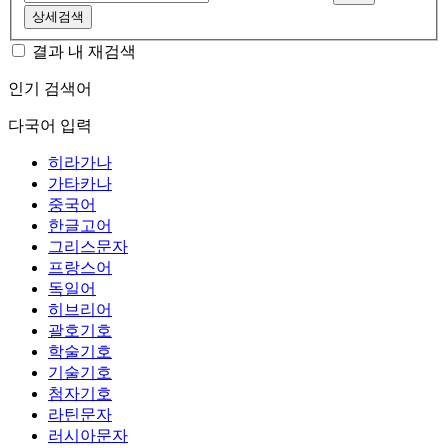
상세검색
결과 내 재검색
인기 검색어
다국어 입력
히라가나
가타카나
중국어
한글고어
그리스문자
프랑스어
독일어
히브리어
괄호기호
학술기호
기술기호
첨자기호
라틴문자
러시아문자