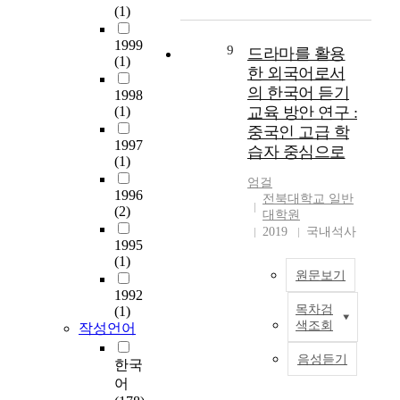
詞
l
(1)
a
m
h
i
养
彙
c
l
o
a
o
提
的
1999
h
,
f
v
9
n
高
드라마를 활용
相
(1)
a
a
t
e
s
中
한 외국어로서
似
r
n
h
.
a
国
의 한국어 듣기
性
1998
a
d
i
A
r
学
,
(1)
교육 방안 연구 :
c
c
s
s
e
习
讓
중국인 고급 학
t
u
r
p
a
者
1997
中
습자 중심으로
e
l
e
o
l
沟
(1)
國
r
t
s
k
s
通
學
엄걸
i
u
e
e
o
能
1996
習
전북대학교 일반
s
r
a
n
(2)
c
力
대학원
者
t
a
r
c
o
的
2019
국내석사
比
i
l
c
1995
o
m
教
其
c
(1)
e
h
r
m
育
他
원문보기
s
x
i
p
o
方
外
1992
o
c
s
u
n
案
國
목차검
(1)
f
h
t
T
s
i
。
學
색조회
작성언어
E
a
o
h
o
n
即
習
d
n
c
i
f
o
,
者
음성듣기
한국
i
g
o
s
‘
t
本
在
어
t
e
m
t
S
h
研
漢