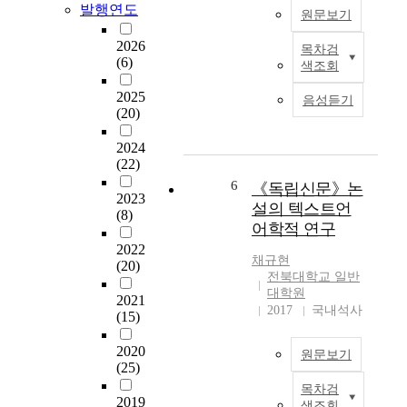
爲
발행연도
원문보기
m
e
第
s
x
二
2026
목차검
o
p
本
語
(6)
색조회
f
r
研
言
q
e
究
2025
的
음성듣기
u
s
在
(20)
韓
o
s
“
語
t
i
韩
2024
教
a
(22)
o
流
學
t
n
”
6
《독립신문》논
中
2023
i
s
的
,
설의 텍스트언
(8)
o
a
新
不
어학적 연구
n
r
载
僅
2022
s
e
体
要
채규현
(20)
e
a
“
전북대학교 일반
加
n
n
综
대학원
強
2021
t
i
艺
2017
국내석사
對
(15)
e
m
节
非
n
p
目
2020
漢
원문보기
c
o
”
(25)
字
e
r
在
文
목차검
T
i
t
海
2019
化
색조회