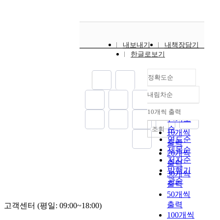
、
w
r
t
e
f
r
o
综
用
i
e
i
c
M
p
r
艺
法
t
a
e
t
o
o
m
节
上
h
i
s
f
d
s
e
目
的
내보내기
내책장담기
t
n
a
o
e
e
d
为
差
한글로보기
h
c
n
r
r
o
w
提
異
e
r
d
A
n
f
i
高
,
T
e
d
d
정확도순
K
t
t
其
導
e
a
i
v
o
h
h
韩
致
내림차순
x
s
f
a
r
i
정확도
i
国
中
t
i
f
n
e
s
순
n
语
國
10개씩 출력
내림차순
l
n
e
c
a
s
t
会
인기도
學
i
g
r
e
n
t
h
话
순
조회
習
10개씩
n
,
e
d
’
u
e
能
연도순
者
출력
g
K
n
-
b
d
l
力
제목순
在
20개씩
u
o
c
l
y
y
a
的
저자순
韓
출력
i
r
e
e
‘
i
n
“
발행기
語
30개씩
s
e
b
v
2
s
g
韩
漢
관순
출력
t
a
e
e
1
t
u
国
字
i
50개씩
n
t
l
s
o
a
语
詞
c
출력
l
w
s
고객센터 (평일: 09:00~18:00)
t
f
g
”
使
a
a
e
t
100개씩
c
i
e
教
用