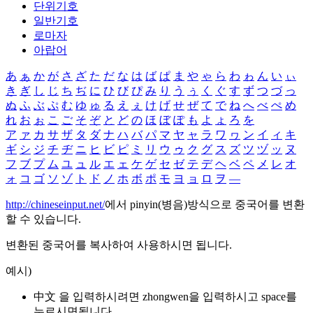
단위기호
일반기호
로마자
아랍어
あ
ぁ
か
が
さ
ざ
た
だ
な
は
ば
ぱ
ま
や
ゃ
ら
わ
ゎ
ん
い
ぃ
き
ぎ
し
じ
ち
ぢ
に
ひ
び
ぴ
み
り
う
ぅ
く
ぐ
す
ず
つ
づ
っ
ぬ
ふ
ぶ
ぷ
む
ゆ
ゅ
る
え
ぇ
け
げ
せ
ぜ
て
で
ね
へ
べ
ぺ
め
れ
お
ぉ
こ
ご
そ
ぞ
と
ど
の
ほ
ぼ
ぽ
も
よ
ょ
ろ
を
ア
ァ
カ
サ
ザ
タ
ダ
ナ
ハ
バ
パ
マ
ヤ
ャ
ラ
ワ
ヮ
ン
イ
ィ
キ
ギ
シ
ジ
チ
ヂ
ニ
ヒ
ビ
ピ
ミ
リ
ウ
ゥ
ク
グ
ス
ズ
ツ
ヅ
ッ
ヌ
フ
ブ
プ
ム
ユ
ュ
ル
エ
ェ
ケ
ゲ
セ
ゼ
テ
デ
ヘ
ベ
ペ
メ
レ
オ
ォ
コ
ゴ
ソ
ゾ
ト
ド
ノ
ホ
ボ
ポ
モ
ヨ
ョ
ロ
ヲ
―
http://chineseinput.net/
에서 pinyin(병음)방식으로 중국어를 변환
할 수 있습니다.
변환된 중국어를 복사하여 사용하시면 됩니다.
예시)
中文 을 입력하시려면
zhongwen
을 입력하시고 space를
누르시면됩니다.