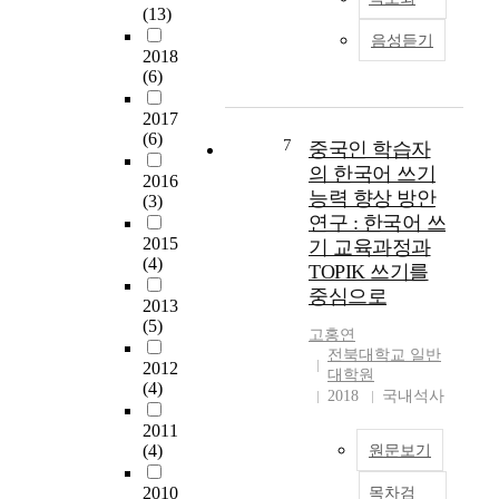
h
n
(13)
a
外
圈
e
a
n
备
음성듣기
的
o
2018
c
t
受
學
b
(6)
t
p
关
習
j
u
a
注
者
2017
e
a
r
的
的
(6)
c
7
l
중국인 학습자
t
情
漢
t
s
o
况
의 한국어 쓰기
字
2016
i
p
f
下
능력 향상 방안
詞
(3)
v
o
s
,
연구 : 한국어 쓰
教
e
k
m
选
2015
育
기 교육과정과
o
e
o
择
(4)
,
TOPIK 쓰기를
f
n
o
了
還
중심으로
t
l
t
综
2013
應
h
a
(5)
h
艺
該
고홍연
i
n
c
节
加
전북대학교 일반
s
2012
g
o
目
대학원
強
s
(4)
u
m
中
2018
국내석사
對
t
a
m
的
漢
2011
u
g
u
部
字
(4)
원문보기
d
e
n
分
文
y
a
i
内
化
2010
목차검
i
W