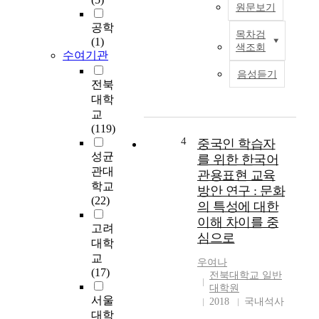
的
원문보기
研
공학
究
목차검
T
(1)
색조회
h
수여기관
-
i
以
음성듣기
s
전북
中
t
대학
國
h
교
中
e
(119)
級
s
4
중국인 학습자
學
i
성균
를 위한 한국어
習
s
관대
者
관용표현 교육
h
학교
爲
방안 연구 : 문화
a
(22)
中
의 특성에 대한
s
心
이해 차이를 중
p
고려
-
심으로
u
대학
r
교
韓
우여나
p
(17)
語
전북대학교 일반
o
詞
대학원
s
서울
彙
2018
국내석사
e
대학
體