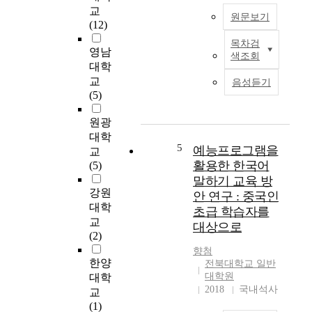
t
系
교
원문보기
o
最
(12)
t
顯
목차검
a
U
영남
著
색조회
k
s
的
대학
e
i
特
교
음성듣기
a
n
點
(5)
l
g
之
o
p
一
원광
o
r
是
대학
k
o
5
예능프로그램을
漢
교
a
p
字
활용한 한국어
(5)
t
e
詞
말하기 교육 방
v
r
所
강원
안 연구 : 중국인
a
i
占
대학
초급 학습자를
r
d
比
교
대상으로
i
i
重
(2)
o
o
很
향첨
u
m
大
한양
전북대학교 일반
s
a
。
대학원
대학
f
t
在
2018
국내석사
교
o
i
作
(1)
r
c