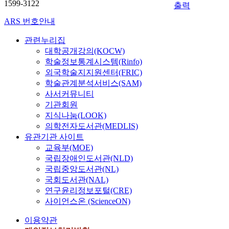
1599-3122
n
n
e
u
출력
e
n
t
育
上
a
g
n
d
n
d
h
方
會
ARS 번호안내
l
u
a
e
t
a
a
案
造
y
a
d
n
u
w
t
。
관련누리집
成
s
g
v
t
r
a
s
韩
很
대학공개강의(KOCW)
i
e
e
s
y
y
h
语
多
학술정보통계시스템(Rinfo)
s
l
r
w
S
t
a
口
偏
외국학술지지원센터(FRIC)
.
e
b
h
e
o
r
语
誤
학술관계분석서비스(SAM)
E
a
i
o
j
i
e
教
。
사서커뮤니티
d
r
a
a
o
m
s
育
기관회원
i
n
l
r
n
p
t
的
詞
지식나눔(LOOK)
t
i
p
e
g
r
h
一
彙
의학전자도서관(MEDLIS)
o
n
r
l
P
o
e
般
並
r
유관기관 사이트
g
e
e
l
v
s
目
不
i
교육부(MOE)
h
p
a
a
e
a
标
是
a
a
o
r
국립장애인도서관(NLD)
n
t
m
是
作
l
s
s
n
국립중앙도서관(NL)
’
h
e
学
爲
s
g
i
i
w
e
국회도서관(NAL)
h
习
單
o
r
t
n
a
s
연구윤리정보포털(CRE)
i
者
獨
f
a
i
g
s
p
s
用
사이언스온 (ScienceON)
的
《
d
o
K
u
e
t
韩
個
D
u
n
o
이용약관
s
a
o
语
體
o
a
s
r