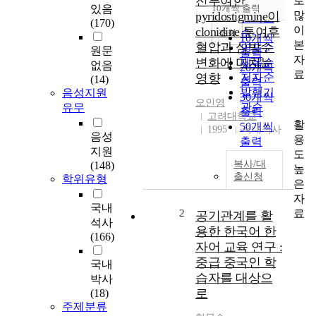
전투여한
로
순
있음
10개씩 출력
내림차순
많
pyridostigmine이
인기도
(170)
이
clonidine 투여후
순
조회
10개씩
본
혈압과 심박수
연도순
원문
출력
자
변화에 미치는
제목순
없음
20개씩
료
영향
저자순
(14)
출력
발행기
음성지원
30개씩
오인영
관순
유무
출력
고려대학교
활
50개씩
1995
국내석사
음성
용
출력
지원
도
100개씩
복사/대
(148)
높
출력
출신청
학위유형
은
자
국내
료
2
공기관계를 활
석사
용한 한국어 한
(166)
자어 교육 연구 :
중급 중국인 학
국내
습자를 대상으
박사
로
(18)
주제분류