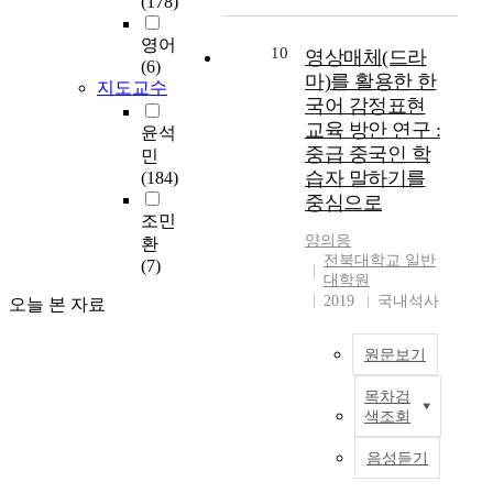
(178)
o
s
p
h
p
e
究
字
r
b
a
e
o
r
的
詞
영어
i
e
r
s
k
10
l
目
영상매체(드라
習
(6)
a
t
e
i
e
a
的
마)를 활용한 한
得
지도교수
l
w
a
s
n
n
是
국어 감정표현
方
s
e
n
w
T
g
,
面
교육 방안 연구 :
윤석
o
e
d
i
r
u
面
更
중급 중국인 학
민
f
n
a
l
a
a
向
具
습자 말하기를
(184)
《
C
n
l
n
g
中
優
중심으로
D
h
a
b
s
e
国
勢
조민
o
i
l
e
c
s
国
;
양의응
환
n
n
y
a
r
,
内
但
전북대학교 일반
(7)
g
a
t
r
i
a
的
由
대학원
n
a
h
e
b
n
初
2019
국내석사
於
오늘 본 자료
i
n
e
s
e
d
级
兩
p
d
s
e
d
t
韩
者
s
원문보기
S
i
a
C
h
语
在
i
o
m
r
o
e
学
形
목차검
n
u
i
c
r
T
y
习
態
색조회
m
t
l
h
p
h
a
者
、
u
h
a
o
u
e
r
,
意
음성듣기
n
K
r
b
s
p
e
运
義
》
o
i
j
o
u
f
用