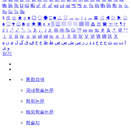
㎒
㎓
㎔
Ω
㏀
㏁
㎊
㎋
㎌
㏖
㏅
㎭
㎮
㎯
㏛
㎩
㎪
㎫
㎬
㏝
㏐
㏓
㏃
㏉
㏜
㏆
§
※
☆
★
○
●
◎
◇
◆
□
■
△
▽
→
←
↑
↓
↔
〓
◁
◀
▷
▶
♤
♠
♡
♥
♧
♣
⊙
◈
▣
◐
◑
▒
▤
▥
▨
▧
▦
▩
♨
☏
☎
☜
☞
¶
†
‡
↕
↗
↙
↖
↘
♭
♩
♪
♬
㉿
㈜
№
㏇
™
㏂
㏘
℡
＃
＆
＊
＠
ª
º
ⅰ
ⅱ
ⅲ
ⅳ
ⅴ
ⅵ
ⅶ
ⅷ
ⅸ
ⅹ
Ⅰ
Ⅱ
Ⅲ
Ⅳ
Ⅴ
Ⅵ
Ⅶ
Ⅷ
Ⅸ
Ⅹ
ا
ب
ت
ث
ج
ح
خ
د
ذ
ر
ز
س
ش
ص
ض
ط
ظ
ع
غ
ف
ق
ک
ل
م
ن
ه
و
ی
닫기
통합검색
국내학술논문
학위논문
해외학술논문
학술지