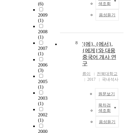
n
c
容
圈
(6)
색조회
s
i
d
a
,
中
t
t
f
t
并
2009
中
음성듣기
o
h
i
i
通
(1)
國
c
t
g
o
过
學
l
h
u
n
编
2008
習
a
e
r
(1)
.
辑
者
r
e
e
8
I
,
'{에}, {에서},
的
i
c
2007
o
d
在
{에게}'와 대응
漢
f
(1)
o
u
i
实
중국어 개사 연
字
y
n
t
o
际
詞
구
2006
t
o
f
m
教
教
(3)
h
m
e
a
育
류이
전북대학교
育
e
i
a
t
现
2017
국내석사
。
2005
s
c
t
i
场
韓
(1)
t
,
u
c
运
語
원문보기
r
p
r
e
用
2003
漢
u
o
e
x
,
(1)
字
목차검
c
l
T
s
p
来
詞
색조회
t
i
h
t
r
摸
2002
和
u
t
e
h
(1)
e
索
漢
음성듣기
r
i
a
e
s
能
語
a
c
i
2000
y
s
培