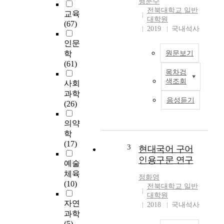
형문수
전북대학교 일반
교육
대학원
(67)
2019
국내석사
인문
학
원문보기
(61)
목차검
利
색조회
사회
用
과학
搭
음성듣기
(26)
配
關
의약
系
학
進
(17)
行
3
현대국어 구어
韓
인용구문 연구
예술
語
체육
漢
정화영
(10)
字
전북대학교 일반
詞
대학원
자연
2018
국내석사
教
과학
育
(5)