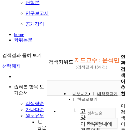
단행본
연구보고서
공개강의
home
학위논문
검색결과 좁혀 보기
연
지도교수 : 윤석민
검색키워드
관
선택해제
(검색결과
184
건)
검
색
어
좁혀본 항목 보
추
기순서
천
내보내기
내책장담기
한글로보기
검색량순
이
가나다순
1
고
검
정확도순
원문유무
양
색
이 척수강내에
내림차순
어
정확도
원문