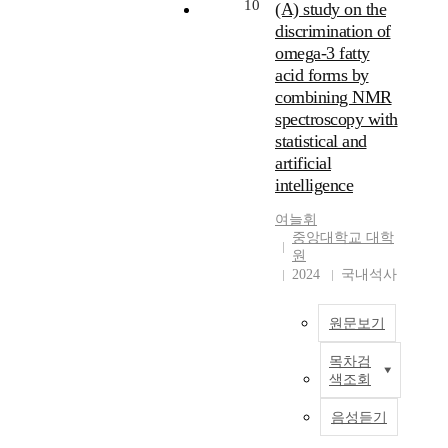
0
t
종
s
P
는
10
로
e
(A) study on the
E
i
비
i
C
철
촬
s
discrimination of
E
o
타
f
A
을
영
(
omega-3 fatty
a
n
민
y
-
제
된
A
acid forms by
n
o
보
t
L
련
R
S
combining NMR
d
f
충
h
D
하
G
S
spectroscopy with
3
t
제
e
A
거
B
B
statistical and
0
h
내
m
,
나
이
s
artificial
T
e
의
a
S
가
미
)
G
b
활
intelligence
n
V
공
지
w
)
o
성
u
M
하
와
i
여늘휘
w
d
비
f
,
는
더
t
중앙대학교 대학
e
y
타
a
K
과
불
h
원
r
o
민
c
N
정
어
s
2024
국내석사
e
f
B
t
N
에
반
o
s
t
1
u
,
서
사
l
u
r
,
r
D
발
원문보기
율
i
b
a
B
i
T
생
변
d
j
d
2
목차검
n
,
하
환
e
오
색조회
e
i
,
g
R
는
이
l
메
c
t
B
c
F
부
미
e
가
음성듣기
t
i
6
o
)
산
징
c
-
e
o
형
u
에
물
을
t
3