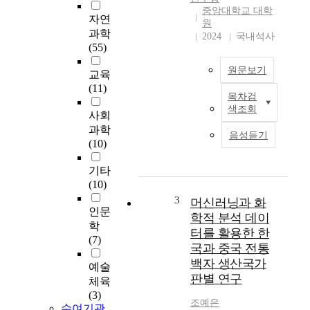
중앙대학교 대학
자연
원
과학
2024
국내석사
(55)
원문보기
교육
(11)
목차검
I
색조회
n
사회
t
과학
음성듣기
h
(10)
i
s
기타
s
(10)
t
3
머신러닝과 화
인문
u
학적 분석 데이
d
학
터를 활용한 한
y
(7)
국과 중국 전통
,
백자 생산국가
예술
w
판별 연구
e
체육
e
(3)
조예은
수여기관
x