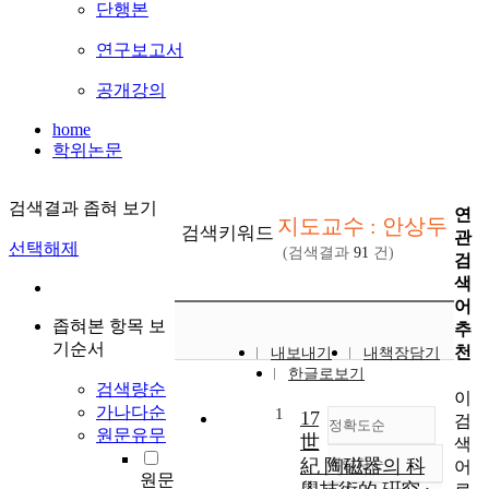
단행본
연구보고서
공개강의
home
학위논문
검색결과 좁혀 보기
연
지도교수 : 안상두
검색키워드
관
선택해제
(검색결과
91
건)
검
색
어
좁혀본 항목 보
추
기순서
천
내보내기
내책장담기
한글로보기
검색량순
이
가나다순
1
17
검
정확도순
원문유무
世
색
紀 陶磁器의 科
내림차순
어
정확도
원문