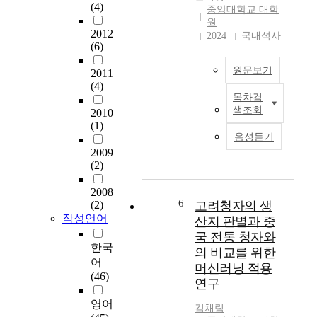
T
t
은
(4)
중앙대학교 대학
G
h
제
원
,
e
작
2012
2024
국내석사
E
a
(6)
연
E
p
도
원문보기
,
p
2011
,
(4)
T
l
주
목차검
G
i
T
전
색조회
2010
)
c
h
소
(1)
o
a
i
그
음성듣기
f
b
s
리
2009
o
i
s
고
(2)
m
l
t
그
e
i
u
동
2008
g
t
d
전
6
(2)
고려청자의 생
a
y
y
이
작성언어
산지 판별과 중
-
o
w
가
국 전통 청자와
3
f
a
지
한국
의 비교를 위한
;
m
s
고
어
머신러닝 적용
a
a
c
있
(46)
연구
m
c
o
는
e
h
n
특
영어
김채림
t
i
d
징