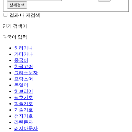
상세검색
결과 내 재검색
인기 검색어
다국어 입력
히라가나
가타카나
중국어
한글고어
그리스문자
프랑스어
독일어
히브리어
괄호기호
학술기호
기술기호
첨자기호
라틴문자
러시아문자