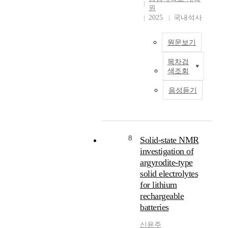
t
t
c
을
.
원
e
h
t
제
이
2025
국내석사
l
e
e
시
연
l
d
r
하
구
원문보기
i
i
i
고
는
g
s
s
자
이
목차검
e
c
t
머
본
미
색조회
n
r
i
신
연
지
c
i
c
러
구
분
음성듣기
e
m
s
닝
는
석
a
i
o
기
고
만
n
n
f
법
대
으
a
a
a
을
한
로
l
t
r
도
국
동
8
Solid-state NMR
y
i
t
입
의
전
investigation of
s
o
i
하
제
의
argyrodite-type
i
n
f
여
철
유
solid electrolytes
s
o
i
,
유
형
for lithium
o
f
c
고
적
과
rechargeable
f
p
i
려
에
연
batteries
F
o
a
청
서
도
T
t
l
자
출
를
신윤주
-
t
l
와
토