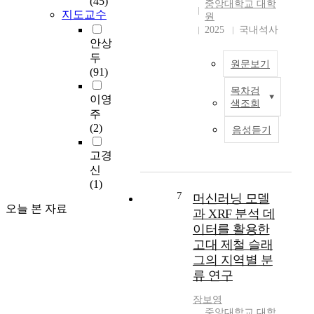
(45)
중앙대학교 대학
h
n
u
과
지도교수
원
o
e
c
같
2025
국내석사
d
l
t
은
안상
b
e
e
중
두
원문보기
a
a
d
요
(91)
s
r
t
한
목차검
e
n
o
본
정
이영
색조회
d
i
a
연
보
주
o
n
n
구
를
(2)
음성듣기
n
g
a
는
파
a
t
l
도
악
고경
r
e
y
자
하
신
t
c
z
기
는
(1)
i
h
e
분
데
7
머신러닝 모델
f
n
t
석
오늘 본 자료
어
과 XRF 분석 데
i
i
h
에
려
이터를 활용한
c
q
e
새
움
고대 제철 슬래
i
u
c
로
을
그의 지역별 분
a
e
h
운
줄
류 연구
l
s
a
방
수
i
t
r
법
있
장보영
n
o
a
론
다
중앙대학교 대학