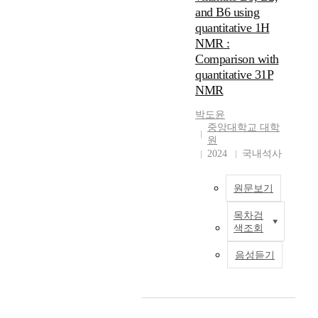
o
t
t
성
성
하
a
and B6 using
m
a
o
을
을
여
l
quantitative 1H
e
o
g
분
머
살
l
NMR :
g
n
r
석
신
펴
-
Comparison with
a
t
a
하
러
보
s
quantitative 31P
-
h
p
였
닝
고
o
NMR
3
e
h
다
기
자
l
s
c
i
.
법
한
i
박도윤
a
h
c
이
을
다
d
중앙대학교 대학
m
e
p
를
통
.
-
원
p
m
a
위
해
사
s
2024
국내석사
l
i
p
해
검
용
t
e
c
e
5
토
되
a
원문보기
s
a
r
가
하
는
t
(
l
s
지
였
이
e
목차검
3
c
본
a
머
다
미
b
색조회
0
o
연
n
신
.
지
a
r
m
구
d
러
제
는
t
음성듣기
T
p
에
c
닝
철
일
t
G
o
서
l
모
슬
반
e
,
s
는
a
델
래
적
r
3
i
다
s
(
그
으
i