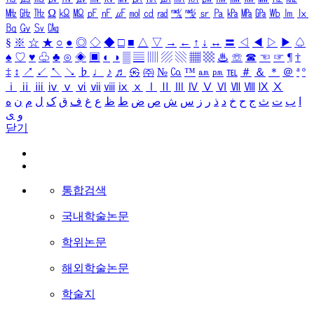
㎒
㎓
㎔
Ω
㏀
㏁
㎊
㎋
㎌
㏖
㏅
㎭
㎮
㎯
㏛
㎩
㎪
㎫
㎬
㏝
㏐
㏓
㏃
㏉
㏜
㏆
§
※
☆
★
○
●
◎
◇
◆
□
■
△
▽
→
←
↑
↓
↔
〓
◁
◀
▷
▶
♤
♠
♡
♥
♧
♣
⊙
◈
▣
◐
◑
▒
▤
▥
▨
▧
▦
▩
♨
☏
☎
☜
☞
¶
†
‡
↕
↗
↙
↖
↘
♭
♩
♪
♬
㉿
㈜
№
㏇
™
㏂
㏘
℡
＃
＆
＊
＠
ª
º
ⅰ
ⅱ
ⅲ
ⅳ
ⅴ
ⅵ
ⅶ
ⅷ
ⅸ
ⅹ
Ⅰ
Ⅱ
Ⅲ
Ⅳ
Ⅴ
Ⅵ
Ⅶ
Ⅷ
Ⅸ
Ⅹ
ا
ب
ت
ث
ج
ح
خ
د
ذ
ر
ز
س
ش
ص
ض
ط
ظ
ع
غ
ف
ق
ک
ل
م
ن
ه
و
ی
닫기
통합검색
국내학술논문
학위논문
해외학술논문
학술지