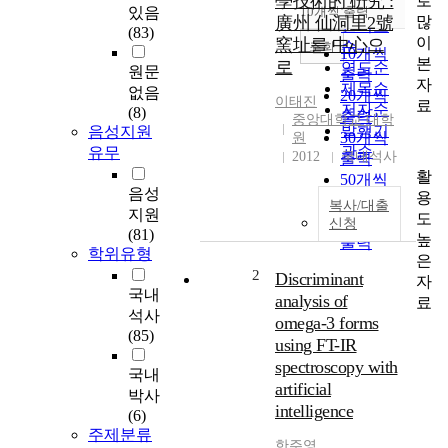
學技術的 硏究 :
로
순
있음
10개씩 출력
내림차순
많
廣州 仙洞里2號
인기도
(83)
이
窯址를 中心으
순
조회
10개씩
본
로
연도순
원문
출력
자
제목순
없음
20개씩
이태진
료
저자순
(8)
출력
중앙대학교 대학
발행기
음성지원
30개씩
원
관순
유무
2012
국내석사
출력
활
50개씩
음성
용
출력
복사/대출
지원
도
100개씩
신청
(81)
높
출력
학위유형
은
2
Discriminant
자
국내
analysis of
료
석사
omega-3 forms
(85)
using FT-IR
spectroscopy with
국내
artificial
박사
intelligence
(6)
주제분류
한주영