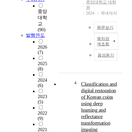
중앙대학교 대학
p
원
l
중앙
2024
국내석사
o
대학
r
교
원문보기
e
(90)
d
발행연도
목차검
a
T
색조회
n
h
2026
(7)
e
e
음성듣기
w
o
2025
m
b
(8)
e
j
t
e
2024
h
c
4
Classification and
(6)
o
t
digital restoration
d
i
2023
of Korean coins
o
v
(5)
using deep
f
e
learning and
d
o
2022
reflectance
e
f
(9)
transformation
t
t
imaging
e
h
2021