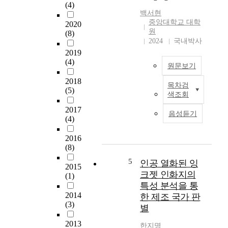
(4)
r
i
백서현
m
s
중앙대학교 대학
2020
i
s
원
(8)
n
t
2024
국내박사
i
u
2019
n
d
(4)
g
y
원문보기
t
i
2018
목차검
h
s
동
(5)
색조회
e
t
전
t
o
표
2017
음성듣기
h
i
(4)
면
r
n
의
e
v
2016
부
(8)
e
e
식
f
s
과
5
인공 열화된 잉
2015
o
t
물
크젯 인화지의
(1)
r
i
리
특성 분석을 통
m
g
적
2014
한 제조 국가 판
s
a
인
(3)
별
(
t
손
r
e
상
2013
한지명