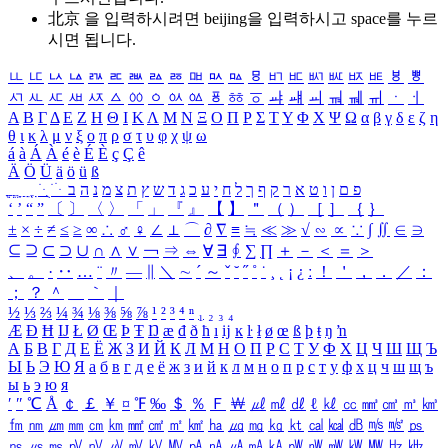
北京 을 입력하시려면
beijing
을 입력하시고 space를 누르
시면 됩니다.
ㅥ
ㅦ
ㅧ
ㅨ
ㅩ
ㅪ
ㅫ
ㅬ
ㅭ
ㅮ
ㅯ
ㅰ
ㅱ
ㅲ
ㅳ
ㅴ
ㅵ
ㅶ
ㅷ
ㅸ
ㅹ
ㅺ
ㅻ
ㅼ
ㅽ
ㅾ
ㅿ
ㆀ
ㆁ
ㆂ
ㆃ
ㆄ
ㆅ
ㆆ
ㆇ
ㆈ
ㆉ
ㆊ
ㆋ
ㆌ
ㆍ
ㆎ
Α
Β
Γ
Δ
Ε
Ζ
Η
Θ
Ι
Κ
Λ
Μ
Ν
Ξ
Ο
Π
Ρ
Σ
Τ
Υ
Φ
Χ
Ψ
Ω
α
β
γ
δ
ε
ζ
η
θ
ι
κ
λ
μ
ν
ξ
ο
π
ρ
σ
τ
υ
φ
χ
ψ
ω
á
à
Á
À
é
è
É
È
ç
Ç
ê
Ä
Ö
Ü
ä
ö
ü
ß
ְ
ֳ
ֲ
ֱ
ָ
ַ
ֵ
ֶ
ִ
ֹ
ּ
ֻ
ׂ
ׁ
ּ
ב
ה
נ
מ
צ
ת
ץ
ש
ד
ג
כ
ע
י
ח
ל
ך
ף
ק
ר
א
ט
ו
ן
ם
פ
‘
’
“
”
〔
〕
〈
〉
「
」
『
』
【
】
＂
（
）
［
］
｛
｝
±
×
÷
≠
≤
≥
∞
∴
♂
♀
∠
⊥
⌒
∂
∇
≡
≒
≪
≫
√
∽
∝
∵
∫
∬
∈
∋
⊆
⊇
⊂
⊃
∪
∩
∧
∨
￢
⇒
⇔
∀
∃
∮
∑
∏
＋
－
＜
＝
＞
、
。
·
‥
…
¨
〃
―
∥
＼
∼
´
～
ˇ
˘
˝
˚
˙
¸
˛
¡
¿
ː
！
＇
，
．
／
：
；
？
＾
＿
｀
｜
½
⅓
⅔
¼
¾
⅛
⅜
⅝
⅞
¹
²
³
⁴
ⁿ
₁
₂
₃
₄
Æ
Ð
Ħ
Ĳ
Ł
Ø
Œ
Þ
Ŧ
Ŋ
æ
đ
ð
ħ
ı
ĳ
ĸ
ŀ
ł
ø
œ
ß
þ
ŧ
ŋ
ŉ
А
Б
В
Г
Д
Е
Ё
Ж
З
И
Й
К
Л
М
Н
О
П
Р
С
Т
У
Ф
Х
Ц
Ч
Ш
Щ
Ъ
Ы
Ь
Э
Ю
Я
а
б
в
г
д
е
ё
ж
з
и
й
к
л
м
н
о
п
р
с
т
у
ф
х
ц
ч
ш
щ
ъ
ы
ь
э
ю
я
′
″
℃
Å
￠
￡
￥
¤
℉
‰
＄
％
Ｆ
￦
㎕
㎖
㎗
ℓ
㎘
㏄
㎣
㎤
㎥
㎦
㎙
㎚
㎛
㎜
㎝
㎞
㎟
㎠
㎡
㎢
㏊
㎍
㎎
㎏
㏏
㎈
㎉
㏈
㎧
㎨
㎰
㎱
㎲
㎳
㎴
㎵
㎶
㎷
㎸
㎹
㎀
㎁
㎂
㎃
㎄
㎺
㎻
㎽
㎾
㎿
㎐
㎑