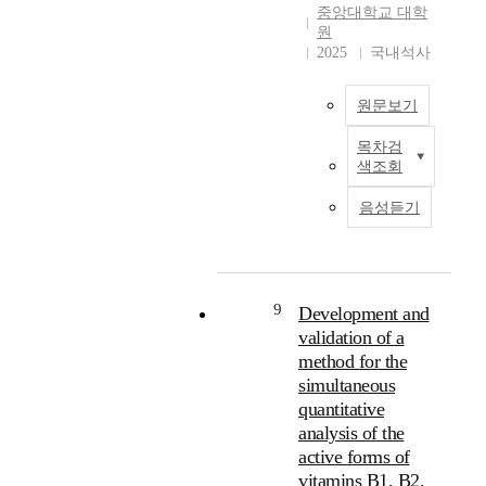
분
중앙대학교 대학
I
e
y
중
된
류
원
R
r
d
국
슬
하
2025
국내석사
s
y
e
전
래
는
p
p
t
통
그
합
e
r
원문보기
e
청
의
성
c
o
r
자
화
곱
목차검
t
d
i
의
학
신
T
색조회
r
u
o
판
적
경
h
a
c
r
별
조
망
e
음성듣기
.
t
a
및
성
(
d
T
i
t
고
을
C
e
o
o
e
려
기
N
v
t
n
d
청
반
N
e
h
o
i
자
으
)
l
9
Development and
i
r
n
주
로
모
o
validation of a
s
i
k
요
지
델
p
method for the
e
g
j
가
역
의
m
simultaneous
n
i
e
마
별
가
e
quantitative
d
n
t
터
분
능
n
analysis of the
,
.
p
간
류
성
t
9
D
active forms of
h
의
가
에
o
0
a
o
특
능
vitamins B1, B2,
대
f