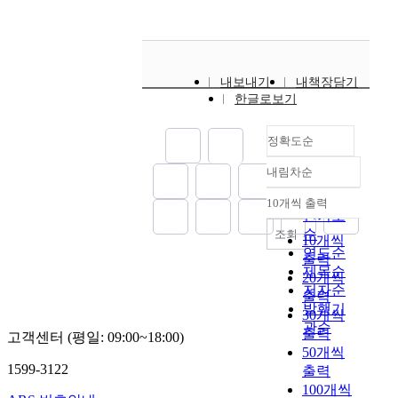
d
n
태
n
청
로
사
r
건
t
a
들
t
자
물
용
o
강
o
l
을
r
의
리
하
l
기
a
w
동
i
I
적
여
y
능
내보내기
내책장담기
n
h
시
e
C
·
획
t
식
한글로보기
a
i
에
s
P
화
득
e
품
l
t
분
o
미
학
한
s
은
y
e
석
f
량
적
이
(
정확도순
일
s
p
하
e
원
안
미
S
반
i
o
는
내림차순
a
소
정
지
E
적
정확도
s
r
새
c
분
성
로
s
으
순
10개씩 출력
.
c
롭
내림차순
h
석
덕
구
)
로
인기도
T
e
고
p
데
분
성
i
t
순
조회
10개씩
h
l
신
a
이
에
된
s
r
연도순
출력
i
a
뢰
p
터
고
다
c
i
제목순
20개씩
s
i
할
e
를
고
.
r
g
저자순
출력
a
n
수
r
적
학
반
u
l
발행기
n
f
있
30개씩
.
용
적
사
c
y
관순
a
r
는
출력
A
하
연
율
i
고객센터 (평일: 09:00~18:00)
c
l
o
방
t
고
구
50개씩
변
a
e
y
m
법
1599-3122
o
,
에
출력
환
l
r
s
K
으
t
S
서
이
t
100개씩
i