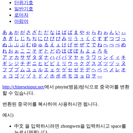
단위기호
일반기호
로마자
아랍어
あ
ぁ
か
が
さ
ざ
た
だ
な
は
ば
ぱ
ま
や
ゃ
ら
わ
ゎ
ん
い
ぃ
き
ぎ
し
じ
ち
ぢ
に
ひ
び
ぴ
み
り
う
ぅ
く
ぐ
す
ず
つ
づ
っ
ぬ
ふ
ぶ
ぷ
む
ゆ
ゅ
る
え
ぇ
け
げ
せ
ぜ
て
で
ね
へ
べ
ぺ
め
れ
お
ぉ
こ
ご
そ
ぞ
と
ど
の
ほ
ぼ
ぽ
も
よ
ょ
ろ
を
ア
ァ
カ
サ
ザ
タ
ダ
ナ
ハ
バ
パ
マ
ヤ
ャ
ラ
ワ
ヮ
ン
イ
ィ
キ
ギ
シ
ジ
チ
ヂ
ニ
ヒ
ビ
ピ
ミ
リ
ウ
ゥ
ク
グ
ス
ズ
ツ
ヅ
ッ
ヌ
フ
ブ
プ
ム
ユ
ュ
ル
エ
ェ
ケ
ゲ
セ
ゼ
テ
デ
ヘ
ベ
ペ
メ
レ
オ
ォ
コ
ゴ
ソ
ゾ
ト
ド
ノ
ホ
ボ
ポ
モ
ヨ
ョ
ロ
ヲ
―
http://chineseinput.net/
에서 pinyin(병음)방식으로 중국어를 변환
할 수 있습니다.
변환된 중국어를 복사하여 사용하시면 됩니다.
예시)
中文 을 입력하시려면
zhongwen
을 입력하시고 space를
누르시면됩니다.