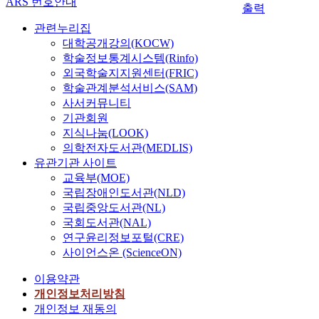
ARS 번호안내
i
o
로
a
H
중
미
o
출력
d
s
r
서
l
A
요
징
o
e
관련누리집
c
e
,
o
P
한
은
v
(
대학공개강의(KOCW)
o
a
1
f
분
자
필
e
T
학술정보통계시스템(Rinfo)
n
a
H
6
석
료
터
r
G
외국학술지지원센터(FRIC)
s
n
q
3
을
로
를
c
)
학술관계분석서비스(SAM)
i
d
N
s
통
활
통
o
,
사서커뮤니티
s
C
M
a
해
용
해
m
e
기관회원
t
h
R
m
판
된
가
e
t
e
i
방
지식나눔(LOOK)
p
별
다
시
t
h
d
n
법
의학전자도서관(MEDLIS)
l
에
.
적
h
y
o
a
을
e
중
본
유관기관 사이트
인
e
l
f
,
활
s
요
연
교육부(MOE)
특
l
e
e
w
용
w
한
구
징
i
국립장애인도서관(NLD)
s
m
h
한
e
화
에
을
m
국립중앙도서관(NL)
t
p
i
접
r
학
서
향
i
e
국회도서관(NAL)
l
c
근
e
적
는
상
t
r
연구윤리정보포털(CRE)
o
h
법
a
지
충
시
a
(
사이언스온 (ScienceON)
y
h
을
r
표
청
켜
t
E
i
a
제
t
를
,
육
i
이용약관
E
n
v
시
i
도
전
안
o
)
개인정보처리방침
g
e
한
f
출
라
으
n
및
개인정보 재동의
p
o
다
i
하
,