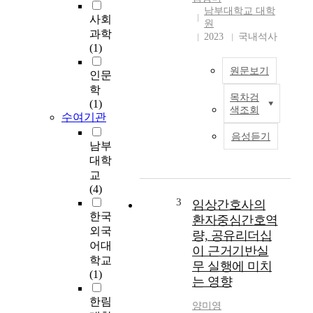
남부대학교 대학
사회
원
과학
2023
국내석사
(1)
원문보기
인문
학
목차검
국
(1)
색조회
문
수여기관
초
음성듣기
록
남부
대학
교
호
(4)
스
3
임상간호사의
피
한국
환자중심간호역
스
외국
량, 공유리더십
완
어대
이 근거기반실
화
학교
무 실행에 미치
의
(1)
는 영향
료
병
한림
양미영
동