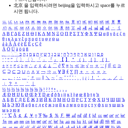
北京 을 입력하시려면
beijing
을 입력하시고 space를 누르
시면 됩니다.
ㅥ
ㅦ
ㅧ
ㅨ
ㅩ
ㅪ
ㅫ
ㅬ
ㅭ
ㅮ
ㅯ
ㅰ
ㅱ
ㅲ
ㅳ
ㅴ
ㅵ
ㅶ
ㅷ
ㅸ
ㅹ
ㅺ
ㅻ
ㅼ
ㅽ
ㅾ
ㅿ
ㆀ
ㆁ
ㆂ
ㆃ
ㆄ
ㆅ
ㆆ
ㆇ
ㆈ
ㆉ
ㆊ
ㆋ
ㆌ
ㆍ
ㆎ
Α
Β
Γ
Δ
Ε
Ζ
Η
Θ
Ι
Κ
Λ
Μ
Ν
Ξ
Ο
Π
Ρ
Σ
Τ
Υ
Φ
Χ
Ψ
Ω
α
β
γ
δ
ε
ζ
η
θ
ι
κ
λ
μ
ν
ξ
ο
π
ρ
σ
τ
υ
φ
χ
ψ
ω
á
à
Á
À
é
è
É
È
ç
Ç
ê
Ä
Ö
Ü
ä
ö
ü
ß
ְ
ֳ
ֲ
ֱ
ָ
ַ
ֵ
ֶ
ִ
ֹ
ּ
ֻ
ׂ
ׁ
ּ
ב
ה
נ
מ
צ
ת
ץ
ש
ד
ג
כ
ע
י
ח
ל
ך
ף
ק
ר
א
ט
ו
ן
ם
פ
‘
’
“
”
〔
〕
〈
〉
「
」
『
』
【
】
＂
（
）
［
］
｛
｝
±
×
÷
≠
≤
≥
∞
∴
♂
♀
∠
⊥
⌒
∂
∇
≡
≒
≪
≫
√
∽
∝
∵
∫
∬
∈
∋
⊆
⊇
⊂
⊃
∪
∩
∧
∨
￢
⇒
⇔
∀
∃
∮
∑
∏
＋
－
＜
＝
＞
、
。
·
‥
…
¨
〃
―
∥
＼
∼
´
～
ˇ
˘
˝
˚
˙
¸
˛
¡
¿
ː
！
＇
，
．
／
：
；
？
＾
＿
｀
｜
½
⅓
⅔
¼
¾
⅛
⅜
⅝
⅞
¹
²
³
⁴
ⁿ
₁
₂
₃
₄
Æ
Ð
Ħ
Ĳ
Ł
Ø
Œ
Þ
Ŧ
Ŋ
æ
đ
ð
ħ
ı
ĳ
ĸ
ŀ
ł
ø
œ
ß
þ
ŧ
ŋ
ŉ
А
Б
В
Г
Д
Е
Ё
Ж
З
И
Й
К
Л
М
Н
О
П
Р
С
Т
У
Ф
Х
Ц
Ч
Ш
Щ
Ъ
Ы
Ь
Э
Ю
Я
а
б
в
г
д
е
ё
ж
з
и
й
к
л
м
н
о
п
р
с
т
у
ф
х
ц
ч
ш
щ
ъ
ы
ь
э
ю
я
′
″
℃
Å
￠
￡
￥
¤
℉
‰
＄
％
Ｆ
￦
㎕
㎖
㎗
ℓ
㎘
㏄
㎣
㎤
㎥
㎦
㎙
㎚
㎛
㎜
㎝
㎞
㎟
㎠
㎡
㎢
㏊
㎍
㎎
㎏
㏏
㎈
㎉
㏈
㎧
㎨
㎰
㎱
㎲
㎳
㎴
㎵
㎶
㎷
㎸
㎹
㎀
㎁
㎂
㎃
㎄
㎺
㎻
㎽
㎾
㎿
㎐
㎑