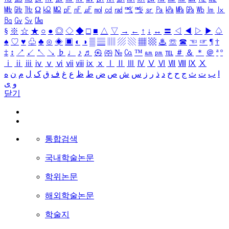
㎒
㎓
㎔
Ω
㏀
㏁
㎊
㎋
㎌
㏖
㏅
㎭
㎮
㎯
㏛
㎩
㎪
㎫
㎬
㏝
㏐
㏓
㏃
㏉
㏜
㏆
§
※
☆
★
○
●
◎
◇
◆
□
■
△
▽
→
←
↑
↓
↔
〓
◁
◀
▷
▶
♤
♠
♡
♥
♧
♣
⊙
◈
▣
◐
◑
▒
▤
▥
▨
▧
▦
▩
♨
☏
☎
☜
☞
¶
†
‡
↕
↗
↙
↖
↘
♭
♩
♪
♬
㉿
㈜
№
㏇
™
㏂
㏘
℡
＃
＆
＊
＠
ª
º
ⅰ
ⅱ
ⅲ
ⅳ
ⅴ
ⅵ
ⅶ
ⅷ
ⅸ
ⅹ
Ⅰ
Ⅱ
Ⅲ
Ⅳ
Ⅴ
Ⅵ
Ⅶ
Ⅷ
Ⅸ
Ⅹ
ا
ب
ت
ث
ج
ح
خ
د
ذ
ر
ز
س
ش
ص
ض
ط
ظ
ع
غ
ف
ق
ک
ل
م
ن
ه
و
ی
닫기
통합검색
국내학술논문
학위논문
해외학술논문
학술지