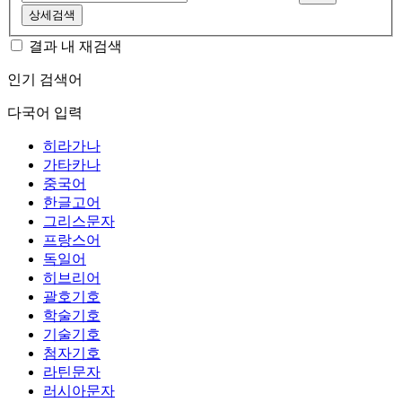
상세검색
결과 내 재검색
인기 검색어
다국어 입력
히라가나
가타카나
중국어
한글고어
그리스문자
프랑스어
독일어
히브리어
괄호기호
학술기호
기술기호
첨자기호
라틴문자
러시아문자