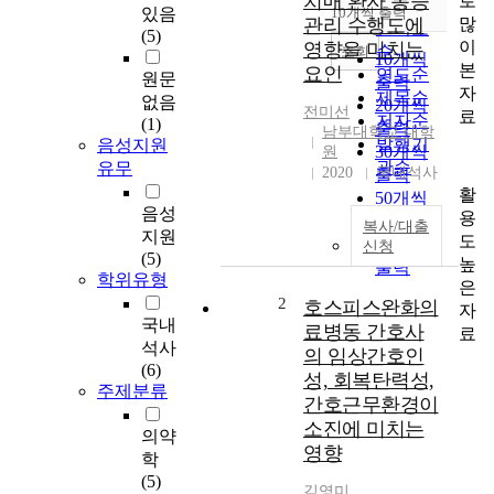
치매 환자 통증
로
순
있음
10개씩 출력
내림차순
많
관리 수행도에
인기도
(5)
이
영향을 미치는
순
조회
10개씩
본
요인
연도순
원문
출력
자
제목순
없음
20개씩
전미선
료
저자순
(1)
출력
남부대학교 대학
발행기
음성지원
30개씩
원
관순
유무
2020
국내석사
출력
활
50개씩
음성
용
출력
복사/대출
지원
도
100개씩
신청
(5)
높
출력
학위유형
은
2
호스피스완화의
자
국내
료병동 간호사
료
석사
의 임상간호인
(6)
성, 회복탄력성,
주제분류
간호근무환경이
소진에 미치는
의약
영향
학
(5)
김영미