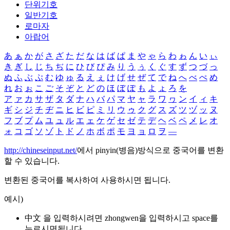
단위기호
일반기호
로마자
아랍어
あ
ぁ
か
が
さ
ざ
た
だ
な
は
ば
ぱ
ま
や
ゃ
ら
わ
ゎ
ん
い
ぃ
き
ぎ
し
じ
ち
ぢ
に
ひ
び
ぴ
み
り
う
ぅ
く
ぐ
す
ず
つ
づ
っ
ぬ
ふ
ぶ
ぷ
む
ゆ
ゅ
る
え
ぇ
け
げ
せ
ぜ
て
で
ね
へ
べ
ぺ
め
れ
お
ぉ
こ
ご
そ
ぞ
と
ど
の
ほ
ぼ
ぽ
も
よ
ょ
ろ
を
ア
ァ
カ
サ
ザ
タ
ダ
ナ
ハ
バ
パ
マ
ヤ
ャ
ラ
ワ
ヮ
ン
イ
ィ
キ
ギ
シ
ジ
チ
ヂ
ニ
ヒ
ビ
ピ
ミ
リ
ウ
ゥ
ク
グ
ス
ズ
ツ
ヅ
ッ
ヌ
フ
ブ
プ
ム
ユ
ュ
ル
エ
ェ
ケ
ゲ
セ
ゼ
テ
デ
ヘ
ベ
ペ
メ
レ
オ
ォ
コ
ゴ
ソ
ゾ
ト
ド
ノ
ホ
ボ
ポ
モ
ヨ
ョ
ロ
ヲ
―
http://chineseinput.net/
에서 pinyin(병음)방식으로 중국어를 변환
할 수 있습니다.
변환된 중국어를 복사하여 사용하시면 됩니다.
예시)
中文 을 입력하시려면
zhongwen
을 입력하시고 space를
누르시면됩니다.