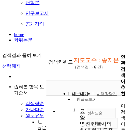
단행본
연구보고서
공개강의
home
학위논문
검색결과 좁혀 보기
연
지도교수 : 송지은
검색키워드
관
선택해제
(검색결과
6
건)
검
색
어
좁혀본 항목 보
추
기순서
천
내보내기
내책장담기
한글로보기
검색량순
이
가나다순
1
요
검
정확도순
원문유무
양
색
병원 간호사의
내림차순
어
정확도
원문