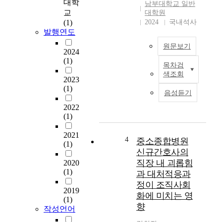
대학
남부대학교 일반
간
교
대학원
호
(1)
2024
국내석사
사
발행연도
의
원문보기
임
2024
상
(1)
목차검
간
임
색조회
호
상
2023
인
간
(1)
음성듣기
성
호
2022
,
사
(1)
회
의
복
환
2021
탄
자
4
중소종합병원
(1)
력
중
신규간호사의
성
심
직장 내 괴롭힘
2020
,
간
(1)
과 대처적응과
간
호
정이 조직사회
호
역
2019
화에 미치는 영
근
량
(1)
향
무
,
작성언어
환
공