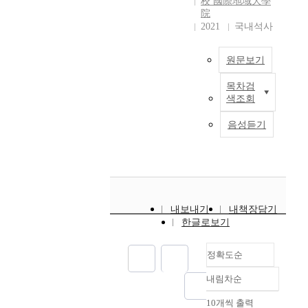
校 國際地域大學
호
연
미
u
院
스
구
치
a
2021
국내석사
피
는
는
t
스
임
영
e
원문보기
완
상
향
t
화
간
h
목차검
T
의
호
e
색조회
h
료
사
김
i
i
병
의
희
n
음성듣기
s
동
환
진
f
s
간
자
l
t
호
중
지
u
u
사
심
도
e
d
의
간
교
n
y
임
호
수
c
내보내기
내책장담기
e
상
역
:
e
한글로보기
x
간
량
송
o
a
호
과
지
f
정확도순
m
인
공
은
v
i
성
유
a
내림차순
n
정확도
,
리
간
r
e
순
회
더
호
i
10개씩 출력
내림차순