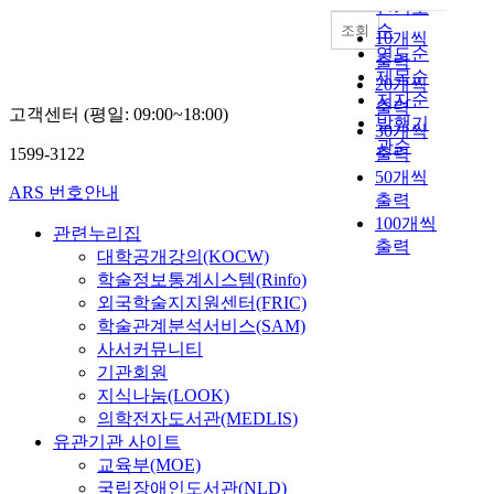
s
복
십
인기도
학
o
t
탄
이
순
과
u
조회
10개씩
h
력
근
s
연도순
출력
e
성
거
남
f
제목순
20개씩
K
,
기
부
a
저자순
출력
고객센터 (평일: 09:00~18:00)
o
간
반
대
c
발행기
30개씩
r
호
실
학
t
관순
1599-3122
출력
e
근
무
교
o
50개씩
a
무
실
보
r
ARS 번호안내
출력
n
환
행
건
s
100개씩
w
경
에
경
(
관련누리집
출력
o
이
미
영
m
대학공개강의(KOCW)
m
소
치
대
y
학술정보통계시스템(Rinfo)
e
진
는
학
o
외국학술지지원센터(FRIC)
n
에
영
원
m
학술관계분석서비스(SAM)
'
미
향
a
사서커뮤니티
s
치
을
s
기관회원
m
는
파
본
i
지식나눔(LOOK)
o
영
악
연
z
의학전자도서관(MEDLIS)
v
향
하
구
e
유관기관 사이트
e
을
기
는
,
교육부(MOE)
m
파
위
중
s
국립장애인도서관(NLD)
e
악
한
소
i