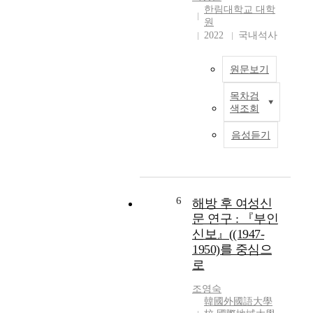
송
지
호
한림대학교 대학
지
도
사
원
은
교
의
2022
국내석사
수
직
간
:
장
원문보기
호
송
내
학
지
괴
목차검
과
은
롭
O
색조회
간
힘
b
남
호
과
j
음성듣기
부
학
대
e
대
과
처
c
학
남
적
t
교
부
응
i
대
대
과
v
6
해방 후 여성신
학
학
정
e
문 연구 : 『부인
원
교
이
:
신보』((1947-
일
조
T
1950)를 중심으
반
직
o
로
본
대
사
e
연
학
회
v
조영숙
구
원
화
a
韓國外國語大學
는
본
에
l