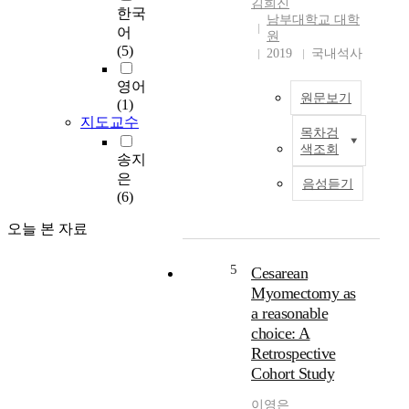
김희진
경
유
한국
남부대학교 대학
이
리
어
원
소
더
(5)
2019
국내석사
진
십
에
이
영어
원문보기
미
근
(1)
치
거
지도교수
목차검
는
기
국
색조회
영
반
문
송지
향
실
초
은
음성듣기
무
록
(6)
실
행
오늘 본 자료
김
에
중
영
미
소
5
Cesarean
미
치
종
Myomectomy as
는
합
a reasonable
지
영
병
choice: A
도
향
원
Retrospective
교
양
신
Cohort Study
수
미
규
:
영
간
이영은