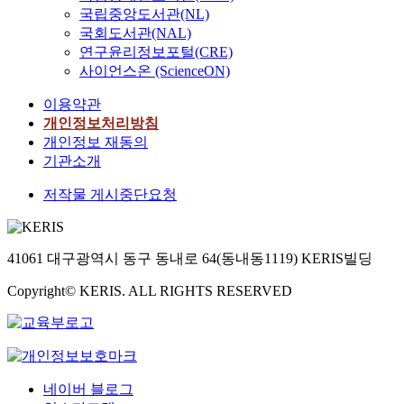
국립중앙도서관(NL)
n
하
상
종
n
t
국회도서관(NAL)
기
관
합
g
a
연구윤리정보포털(CRE)
위
적
병
l
n
해
조
사이언스온 (ScienceON)
원
e
d
시
사
신
v
이용약관
t
도
연
규
s
h
개인정보처리방침
되
구
간
m
e
개인정보 재동의
었
이
호
u
p
다
다
기관소개
사
l
o
.
.
의
t
저작물 게시중단요청
l
본
본
직
i
i
연
연
장
p
t
구
구
내
l
i
의
의
괴
e
41061 대구광역시 동구 동내로 64(동내동1119) KERIS빌딩
c
대
대
롭
,
a
상
상
힘
l
Copyright© KERIS. ALL RIGHTS RESERVED
l
자
자
과
o
s
는
는
대
c
t
보
G
처
a
r
건
광
적
t
a
복
역
응
i
네이버 블로그
t
지
시
과
o