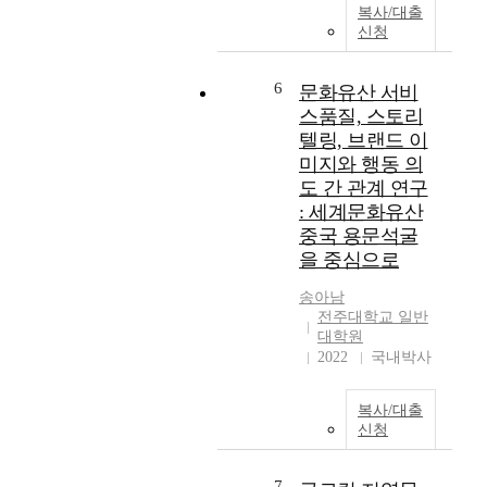
복사/대출
a
t
e
신청
n
.
K
l
T
o
i
h
r
6
문화유산 서비
f
e
e
스품질, 스토리
e
e
a
텔링, 브랜드 이
t
x
n
미지와 행동 의
o
i
a
도 간 관계 연구
r
s
n
: 세계문화유산
e
t
d
중국 용문석굴
l
e
M
a
을 중심으로
n
o
x
c
n
송아남
i
e
g
전주대학교 일반
n
o
o
대학원
q
f
l
2022
국내박사
u
t
i
i
h
a
e
e
n
복사/대출
t
신청
s
g
,
e
o
n
i
v
7