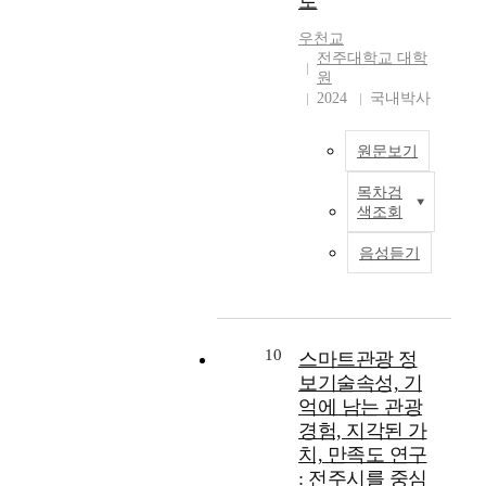
로
v
p
n
지
e
p
i
역
우천교
l
l
n
전주대학교 대학
성
e
원
i
b
은
2024
국내박사
r
e
o
서
s
s
u
로
h
t
n
유
원문보기
a
o
d
기
v
t
t
적
목차검
I
e
h
o
인
색조회
n
a
e
u
연
r
g
w
r
음성듣기
관
e
r
i
i
성
c
o
d
s
을
e
w
e
m
가
n
i
p
i
지
t
10
스마트관광 정
n
l
n
며
y
보기술속성, 기
g
a
d
서
e
d
억에 남는 관광
i
u
로
a
e
n
s
경험, 지각된 가
에
r
s
s
t
게
치, 만족도 연구
s
i
o
r
영
: 전주시를 중심
,