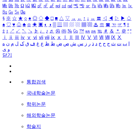
㎒
㎓
㎔
Ω
㏀
㏁
㎊
㎋
㎌
㏖
㏅
㎭
㎮
㎯
㏛
㎩
㎪
㎫
㎬
㏝
㏐
㏓
㏃
㏉
㏜
㏆
§
※
☆
★
○
●
◎
◇
◆
□
■
△
▽
→
←
↑
↓
↔
〓
◁
◀
▷
▶
♤
♠
♡
♥
♧
♣
⊙
◈
▣
◐
◑
▒
▤
▥
▨
▧
▦
▩
♨
☏
☎
☜
☞
¶
†
‡
↕
↗
↙
↖
↘
♭
♩
♪
♬
㉿
㈜
№
㏇
™
㏂
㏘
℡
＃
＆
＊
＠
ª
º
ⅰ
ⅱ
ⅲ
ⅳ
ⅴ
ⅵ
ⅶ
ⅷ
ⅸ
ⅹ
Ⅰ
Ⅱ
Ⅲ
Ⅳ
Ⅴ
Ⅵ
Ⅶ
Ⅷ
Ⅸ
Ⅹ
ا
ب
ت
ث
ج
ح
خ
د
ذ
ر
ز
س
ش
ص
ض
ط
ظ
ع
غ
ف
ق
ک
ل
م
ن
ه
و
ی
닫기
통합검색
국내학술논문
학위논문
해외학술논문
학술지