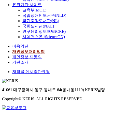
m
f
z
세
유관기관 사이트
u
p
e
e
계
교육부(MOE)
n
l
a
s
화
d
국립장애인도서관(NLD)
y
t
t
를
e
국립중앙도서관(NL)
s
u
h
진
r
국회도서관(NAL)
i
r
e
행
t
연구윤리정보포털(CRE)
g
e
m
시
h
사이언스온 (ScienceON)
h
o
b
켜
e
t
f
y
지
g
이용약관
s
t
d
역
u
개인정보처리방침
e
h
i
문
i
개인정보 재동의
e
e
v
화
d
기관소개
i
u
i
에
a
n
p
d
대
n
저작물 게시중단요청
g
s
i
한
c
t
t
n
중
e
o
r
g
요
o
u
e
t
성
41061 대구광역시 동구 동내로 64(동내동1119) KERIS빌딩
f
r
a
h
이
a
i
Copyright© KERIS. ALL RIGHTS RESERVED
m
e
더
n
s
a
m
욱
i
t
r
i
커
m
d