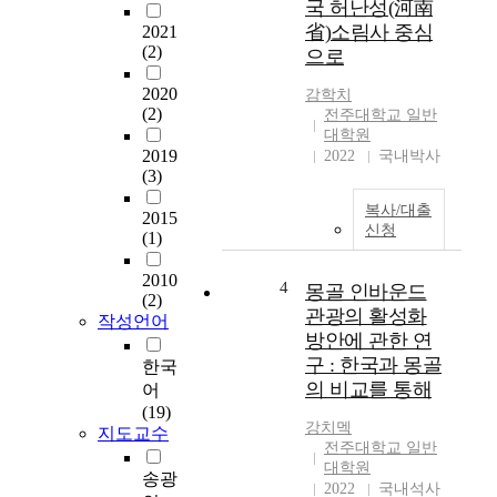
국 허난성(河南
p
n
省)소림사 중심
2021
e
t
(2)
으로
o
h
p
e
2020
감학치
l
D
(2)
전주대학교 일반
e
o
대학원
w
n
2019
2022
국내박사
h
g
(3)
o
j
복사/대출
a
i
2015
신청
r
n
(1)
e
R
t
2010
i
4
몽골 인바운드
(2)
i
v
관광의 활성화
작성언어
r
e
방안에 관한 연
e
r
구 : 한국과 몽골
한국
d
b
의 비교를 통해
어
o
a
(19)
f
s
강치멕
지도교수
t
i
전주대학교 일반
h
n
대학원
송광
e
f
2022
국내석사