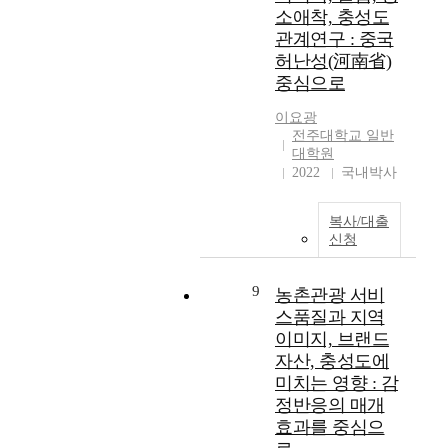
s
e
c
소애착, 충성도
s
e
v
a
관계연구 : 중국
i
s
e
l
허난성(河南省)
s
f
l
)
i
중심으로
r
o
이
n
o
p
라
이요광
c
m
m
는
전주대학교 일반
r
t
e
조
대학원
e
h
n
건
2022
국내박사
a
e
t
속
s
l
o
에
i
a
f
복사/대출
서
n
신청
c
t
변
g
k
h
화
,
o
e
하
9
농촌관광 서비
a
f
M
고
스품질과 지역
n
w
o
있
이미지, 브랜드
d
a
n
다
자산, 충성도에
a
t
g
.
s
미치는 영향 : 감
e
o
세
t
r
l
정반응의 매개
계
r
s
i
성
효과를 중심으
a
u
a
과