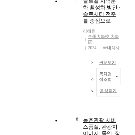
글로컬 지역문
a
r
e
화 활성화 방안 :
t
r
r
슬로시티 전주
u
i
n
를 중심으로
r
g
m
e
a
e
김혜원
-
t
n
全州大學校 大學
f
i
t
院
r
o
p
2024
국내석사
i
n
o
e
f
l
n
원문보기
a
i
d
c
c
목차검
l
i
i
세
색조회
y
l
e
계
r
i
s
는
음성듣기
u
t
f
글
r
i
o
로
a
e
r
컬
l
s
t
(
a
a
h
g
8
농촌관광 서비
r
r
e
l
스품질, 관광지
e
i
d
o
이미지, 몰입, 장
a