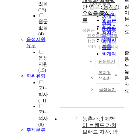
개발과 활용방
로
순
있음
10개씩 출력
내림차순
많
안 연구 : 동진강
인기도
(15)
이
유역을 중심으
순
조회
10개씩
본
로
연도순
원문
출력
자
제목순
없음
20개씩
장현근
료
저자순
(4)
출력
전주대학교 경영
발행기
음성지원
30개씩
행정대학원
관순
유무
2019
국내석사
출력
활
50개씩
음성
용
출력
원문보기
지원
도
100개씩
(15)
높
출력
목차검
T
학위유형
은
색조회
h
자
e
국내
음성듣기
료
r
박사
e
(11)
a
r
국내
e
2
석사
농촌관광 체험
m
(8)
이 브랜드 가치,
a
주제분류
브랜드 자산, 방