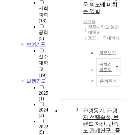
n
문 의도에 미치
y
사회
는 영향
i
과학
r
(18)
김보영
r
전주대학교 일반
i
공학
대학원
g
(5)
2025
국내박사
a
수여기관
t
원문보기
i
전주
o
대학
목차검
T
n
교
색조회
h
f
(19)
e
a
발행연도
음성듣기
d
c
e
i
2025
m
l
(1)
a
i
n
t
3
2024
관광동기, 관광
d
i
(3)
지 선택속성, 브
f
e
랜드 자산, 만족
o
2022
s
도 관계연구 : 중
(5)
r
i