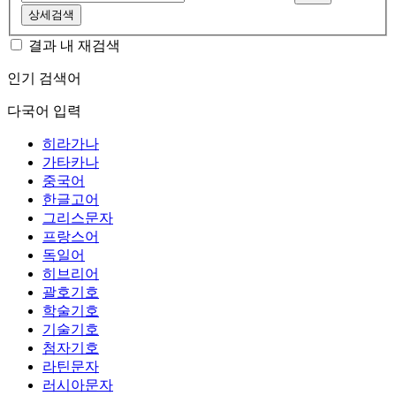
상세검색
결과 내 재검색
인기 검색어
다국어 입력
히라가나
가타카나
중국어
한글고어
그리스문자
프랑스어
독일어
히브리어
괄호기호
학술기호
기술기호
첨자기호
라틴문자
러시아문자