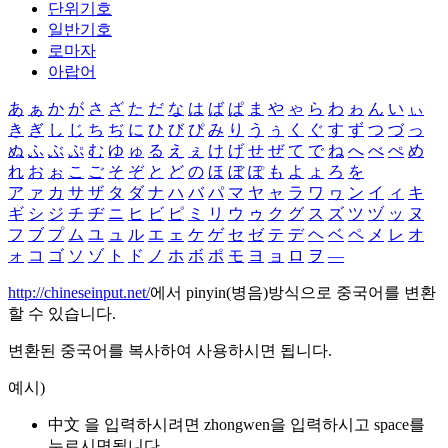
단위기호
일반기호
로마자
아랍어
あ
ぁ
か
が
さ
ざ
た
だ
な
は
ば
ぱ
ま
や
ゃ
ら
わ
ゎ
ん
い
ぃ
き
ぎ
し
じ
ち
ぢ
に
ひ
び
ぴ
み
り
う
ぅ
く
ぐ
す
ず
つ
づ
っ
ぬ
ふ
ぶ
ぷ
む
ゆ
ゅ
る
え
ぇ
け
げ
せ
ぜ
て
で
ね
へ
べ
ぺ
め
れ
お
ぉ
こ
ご
そ
ぞ
と
ど
の
ほ
ぼ
ぽ
も
よ
ょ
ろ
を
ア
ァ
カ
サ
ザ
タ
ダ
ナ
ハ
バ
パ
マ
ヤ
ャ
ラ
ワ
ヮ
ン
イ
ィ
キ
ギ
シ
ジ
チ
ヂ
ニ
ヒ
ビ
ピ
ミ
リ
ウ
ゥ
ク
グ
ス
ズ
ツ
ヅ
ッ
ヌ
フ
ブ
プ
ム
ユ
ュ
ル
エ
ェ
ケ
ゲ
セ
ゼ
テ
デ
ヘ
ベ
ペ
メ
レ
オ
ォ
コ
ゴ
ソ
ゾ
ト
ド
ノ
ホ
ボ
ポ
モ
ヨ
ョ
ロ
ヲ
―
http://chineseinput.net/
에서 pinyin(병음)방식으로 중국어를 변환
할 수 있습니다.
변환된 중국어를 복사하여 사용하시면 됩니다.
예시)
中文 을 입력하시려면
zhongwen
을 입력하시고 space를
누르시면됩니다.