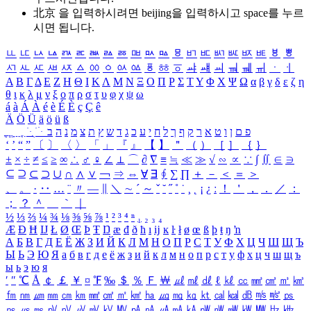
北京 을 입력하시려면
beijing
을 입력하시고 space를 누르
시면 됩니다.
ㅥ
ㅦ
ㅧ
ㅨ
ㅩ
ㅪ
ㅫ
ㅬ
ㅭ
ㅮ
ㅯ
ㅰ
ㅱ
ㅲ
ㅳ
ㅴ
ㅵ
ㅶ
ㅷ
ㅸ
ㅹ
ㅺ
ㅻ
ㅼ
ㅽ
ㅾ
ㅿ
ㆀ
ㆁ
ㆂ
ㆃ
ㆄ
ㆅ
ㆆ
ㆇ
ㆈ
ㆉ
ㆊ
ㆋ
ㆌ
ㆍ
ㆎ
Α
Β
Γ
Δ
Ε
Ζ
Η
Θ
Ι
Κ
Λ
Μ
Ν
Ξ
Ο
Π
Ρ
Σ
Τ
Υ
Φ
Χ
Ψ
Ω
α
β
γ
δ
ε
ζ
η
θ
ι
κ
λ
μ
ν
ξ
ο
π
ρ
σ
τ
υ
φ
χ
ψ
ω
á
à
Á
À
é
è
É
È
ç
Ç
ê
Ä
Ö
Ü
ä
ö
ü
ß
ְ
ֳ
ֲ
ֱ
ָ
ַ
ֵ
ֶ
ִ
ֹ
ּ
ֻ
ׂ
ׁ
ּ
ב
ה
נ
מ
צ
ת
ץ
ש
ד
ג
כ
ע
י
ח
ל
ך
ף
ק
ר
א
ט
ו
ן
ם
פ
‘
’
“
”
〔
〕
〈
〉
「
」
『
』
【
】
＂
（
）
［
］
｛
｝
±
×
÷
≠
≤
≥
∞
∴
♂
♀
∠
⊥
⌒
∂
∇
≡
≒
≪
≫
√
∽
∝
∵
∫
∬
∈
∋
⊆
⊇
⊂
⊃
∪
∩
∧
∨
￢
⇒
⇔
∀
∃
∮
∑
∏
＋
－
＜
＝
＞
、
。
·
‥
…
¨
〃
―
∥
＼
∼
´
～
ˇ
˘
˝
˚
˙
¸
˛
¡
¿
ː
！
＇
，
．
／
：
；
？
＾
＿
｀
｜
½
⅓
⅔
¼
¾
⅛
⅜
⅝
⅞
¹
²
³
⁴
ⁿ
₁
₂
₃
₄
Æ
Ð
Ħ
Ĳ
Ł
Ø
Œ
Þ
Ŧ
Ŋ
æ
đ
ð
ħ
ı
ĳ
ĸ
ŀ
ł
ø
œ
ß
þ
ŧ
ŋ
ŉ
А
Б
В
Г
Д
Е
Ё
Ж
З
И
Й
К
Л
М
Н
О
П
Р
С
Т
У
Ф
Х
Ц
Ч
Ш
Щ
Ъ
Ы
Ь
Э
Ю
Я
а
б
в
г
д
е
ё
ж
з
и
й
к
л
м
н
о
п
р
с
т
у
ф
х
ц
ч
ш
щ
ъ
ы
ь
э
ю
я
′
″
℃
Å
￠
￡
￥
¤
℉
‰
＄
％
Ｆ
￦
㎕
㎖
㎗
ℓ
㎘
㏄
㎣
㎤
㎥
㎦
㎙
㎚
㎛
㎜
㎝
㎞
㎟
㎠
㎡
㎢
㏊
㎍
㎎
㎏
㏏
㎈
㎉
㏈
㎧
㎨
㎰
㎱
㎲
㎳
㎴
㎵
㎶
㎷
㎸
㎹
㎀
㎁
㎂
㎃
㎄
㎺
㎻
㎽
㎾
㎿
㎐
㎑