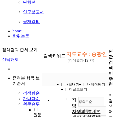
단행본
연구보고서
공개강의
home
학위논문
검색결과 좁혀 보기
연
지도교수 : 송광인
검색키워드
관
선택해제
(검색결과
19
건)
검
색
어
좁혀본 항목 보
추
기순서
천
내보내기
내책장담기
한글로보기
검색량순
이
가나다순
1
지
검
정확도순
원문유무
역
색
자원의 콘텐츠
내림차순
어
정확도
원문