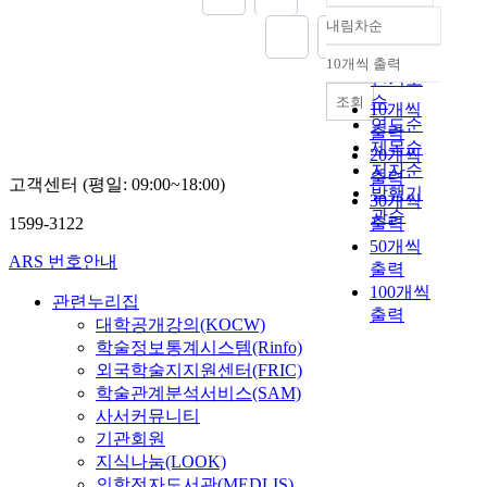
l
u
u
u
역
내림차순
y
정확도
r
l
r
도
d
순
e
t
i
10개씩 출력
시
내림차순
e
인기도
a
s
s
의
v
순
조회
n
f
m
역
10개씩
e
연도순
d
r
i
할
출력
l
제목순
l
o
n
이
20개씩
o
i
저자순
m
d
중
출력
p
고객센터 (평일: 09:00~18:00)
f
발행기
t
u
요
30개씩
e
e
h
s
관순
해
1599-3122
출력
d
r
e
t
졌
50개씩
r
a
t
r
고
ARS 번호안내
출력
u
t
o
y
,
r
100개씩
h
관련누리집
p
,
빠
a
출력
e
o
a
대학공개강의(KOCW)
른
l
r
g
n
학술정보통계시스템(Rinfo)
정
t
t
r
d
보
외국학술지지원센터(FRIC)
o
h
a
a
와
학술관계분석서비스(SAM)
u
a
p
n
이
사서커뮤니티
r
n
h
a
동
기관회원
i
s
i
l
성
지식나눔(LOOK)
s
i
c
y
은
의학전자도서관(MEDLIS)
m