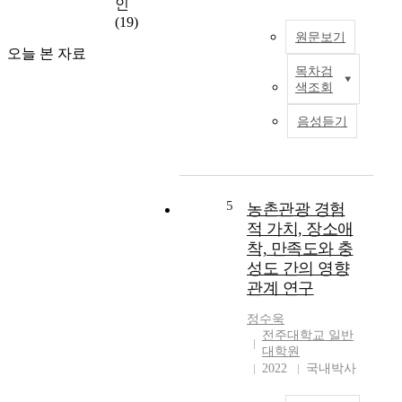
s
인
r
t
(19)
o
원문보기
r
m
오늘 본 자료
e
a
목차검
s
n
T
색조회
s
c
h
a
i
i
음성듣기
n
e
s
d
n
s
r
t
t
a
t
u
p
i
d
5
농촌관광 경험
i
m
y
적 가치, 장소애
d
e
e
착, 만족도와 충
p
s
x
성도 간의 영향
a
t
a
관계 연구
c
o
m
e
p
i
정수욱
o
r
n
전주대학교 일반
f
e
e
대학원
u
s
s
2022
국내박사
r
e
t
b
n
h