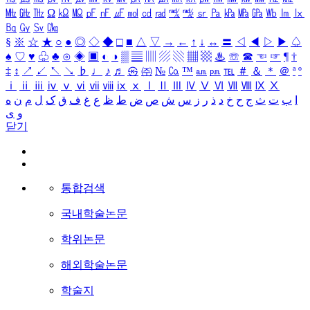
㎒
㎓
㎔
Ω
㏀
㏁
㎊
㎋
㎌
㏖
㏅
㎭
㎮
㎯
㏛
㎩
㎪
㎫
㎬
㏝
㏐
㏓
㏃
㏉
㏜
㏆
§
※
☆
★
○
●
◎
◇
◆
□
■
△
▽
→
←
↑
↓
↔
〓
◁
◀
▷
▶
♤
♠
♡
♥
♧
♣
⊙
◈
▣
◐
◑
▒
▤
▥
▨
▧
▦
▩
♨
☏
☎
☜
☞
¶
†
‡
↕
↗
↙
↖
↘
♭
♩
♪
♬
㉿
㈜
№
㏇
™
㏂
㏘
℡
＃
＆
＊
＠
ª
º
ⅰ
ⅱ
ⅲ
ⅳ
ⅴ
ⅵ
ⅶ
ⅷ
ⅸ
ⅹ
Ⅰ
Ⅱ
Ⅲ
Ⅳ
Ⅴ
Ⅵ
Ⅶ
Ⅷ
Ⅸ
Ⅹ
ا
ب
ت
ث
ج
ح
خ
د
ذ
ر
ز
س
ش
ص
ض
ط
ظ
ع
غ
ف
ق
ک
ل
م
ن
ه
و
ی
닫기
통합검색
국내학술논문
학위논문
해외학술논문
학술지