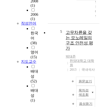
2008
임
가
같
(1)
도
장
이
메
중
일
2006
인
요
부
(1)
에
하
설
작성언어
서
게
계
해
요
5
고무차륜을 갖
사
한국
석
구
양
는 모노레일의
어
을
되
만
구조 안전성 평
(38)
하
는
이
가
기
조
영
영어
위
건
향
박대준
(15)
해
은
을
한양대학교 대학
지도교수
서
극
원
준
감
심
2013
국내석사
다
배대
쇠
한
고
성
계
해
생
(52)
원문보기
수
상
각
의
상
하
배대
목차검
요
결
태
고
색조회
성
지
정
하
있
(1)
본
은
에
었
음성듣기
연
진