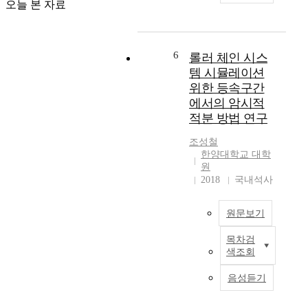
서
오늘 본 자료
던
구
동
도
과
에
의
시
거
서
크
스
사
는
6
기
롤러 체인 시스
템
례
동
를
의
템 시뮬레이션
에
역
평
안
위한 등속구간
대
학
가
전
해
에서의 암시적
시
하
성
서
적분 방법 연구
뮬
는
과
또
레
데
신
다
조성철
이
있
뢰
한양대학교 대학
른
션
어
성
원
중
모
서
2018
국내석사
을
요
델
매
보
한
을
우
장
설
원문보기
이
중
하
계
용
요
여
인
목차검
체
해
하
야
자
색조회
인
모
다
한
인
시
노
.
다
음성듣기
샤
스
레
모
는
프
템
일
달
것
트