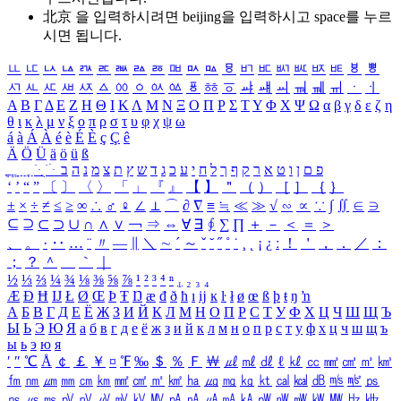
北京 을 입력하시려면
beijing
을 입력하시고 space를 누르
시면 됩니다.
ㅥ
ㅦ
ㅧ
ㅨ
ㅩ
ㅪ
ㅫ
ㅬ
ㅭ
ㅮ
ㅯ
ㅰ
ㅱ
ㅲ
ㅳ
ㅴ
ㅵ
ㅶ
ㅷ
ㅸ
ㅹ
ㅺ
ㅻ
ㅼ
ㅽ
ㅾ
ㅿ
ㆀ
ㆁ
ㆂ
ㆃ
ㆄ
ㆅ
ㆆ
ㆇ
ㆈ
ㆉ
ㆊ
ㆋ
ㆌ
ㆍ
ㆎ
Α
Β
Γ
Δ
Ε
Ζ
Η
Θ
Ι
Κ
Λ
Μ
Ν
Ξ
Ο
Π
Ρ
Σ
Τ
Υ
Φ
Χ
Ψ
Ω
α
β
γ
δ
ε
ζ
η
θ
ι
κ
λ
μ
ν
ξ
ο
π
ρ
σ
τ
υ
φ
χ
ψ
ω
á
à
Á
À
é
è
É
È
ç
Ç
ê
Ä
Ö
Ü
ä
ö
ü
ß
ְ
ֳ
ֲ
ֱ
ָ
ַ
ֵ
ֶ
ִ
ֹ
ּ
ֻ
ׂ
ׁ
ּ
ב
ה
נ
מ
צ
ת
ץ
ש
ד
ג
כ
ע
י
ח
ל
ך
ף
ק
ר
א
ט
ו
ן
ם
פ
‘
’
“
”
〔
〕
〈
〉
「
」
『
』
【
】
＂
（
）
［
］
｛
｝
±
×
÷
≠
≤
≥
∞
∴
♂
♀
∠
⊥
⌒
∂
∇
≡
≒
≪
≫
√
∽
∝
∵
∫
∬
∈
∋
⊆
⊇
⊂
⊃
∪
∩
∧
∨
￢
⇒
⇔
∀
∃
∮
∑
∏
＋
－
＜
＝
＞
、
。
·
‥
…
¨
〃
―
∥
＼
∼
´
～
ˇ
˘
˝
˚
˙
¸
˛
¡
¿
ː
！
＇
，
．
／
：
；
？
＾
＿
｀
｜
½
⅓
⅔
¼
¾
⅛
⅜
⅝
⅞
¹
²
³
⁴
ⁿ
₁
₂
₃
₄
Æ
Ð
Ħ
Ĳ
Ł
Ø
Œ
Þ
Ŧ
Ŋ
æ
đ
ð
ħ
ı
ĳ
ĸ
ŀ
ł
ø
œ
ß
þ
ŧ
ŋ
ŉ
А
Б
В
Г
Д
Е
Ё
Ж
З
И
Й
К
Л
М
Н
О
П
Р
С
Т
У
Ф
Х
Ц
Ч
Ш
Щ
Ъ
Ы
Ь
Э
Ю
Я
а
б
в
г
д
е
ё
ж
з
и
й
к
л
м
н
о
п
р
с
т
у
ф
х
ц
ч
ш
щ
ъ
ы
ь
э
ю
я
′
″
℃
Å
￠
￡
￥
¤
℉
‰
＄
％
Ｆ
￦
㎕
㎖
㎗
ℓ
㎘
㏄
㎣
㎤
㎥
㎦
㎙
㎚
㎛
㎜
㎝
㎞
㎟
㎠
㎡
㎢
㏊
㎍
㎎
㎏
㏏
㎈
㎉
㏈
㎧
㎨
㎰
㎱
㎲
㎳
㎴
㎵
㎶
㎷
㎸
㎹
㎀
㎁
㎂
㎃
㎄
㎺
㎻
㎽
㎾
㎿
㎐
㎑