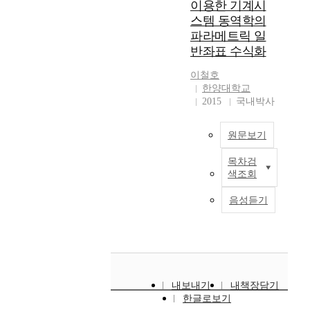
는
스
이용한 기계시
R
기
프
빠
a
r
체
템
스템 동역학의
a
위
트
른
n
e
인
에
y
파라메트릭 일
한
변
해
e
d
시
대
l
실
반좌표 수식화
위
석
w
u
스
한
e
험
시
속
g
c
템
정
i
이철호
이
기
도
e
e
의
확
한양대학교
g
시
어
를
a
t
등
한
2015
국내박사
h
공
물
가
r
h
속
결
D
시
림
져
s
e
구
과
a
간
량
원문보기
온
i
f
간
를
m
과
변
다
m
r
에
도
p
시
목차검
화
.
u
i
E
서
출
i
공
색조회
에
하
l
c
f
의
할
n
비
대
지
a
t
f
운
수
g
음성듣기
용
해
만
t
i
o
동
없
계
을
서
유
i
o
r
특
기
수
많
해
연
o
n
t
성
때
이
이
석
체
n
l
s
을
문
고
차
적
가
m
o
a
고
에
,
지
인
대
e
s
r
려
다
두
하
내보내기
내책장담기
방
변
t
s
e
한
물
번
기
한글로보기
법
형
h
o
b
암
체
째