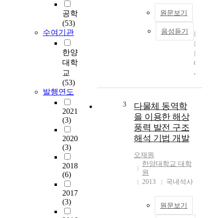
공학
원문보기
(53)
음성듣기
수여기관
본
논
한양
문
대학
에
교
서
(53)
는
발행연도
웜
기
3
다물체 동역학
2021
어
을 이용한 해상
(3)
의
풍력 발전 구조
역
해석 기법 개발
2020
회
(3)
전
오재원
방
한양대학교 대학
2018
지
원
(6)
(
2013
국내석사
S
2017
e
(3)
원문보기
l