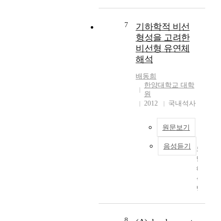
의
의
모
이
의
다
안
델
다
지
물
전
7
기하학적 비선
에
.
지
체
성
서
형성을 고려한
이
위
동
을
고
를
비선형 유연체
치
역
평
유
위
해석
에
학
가
진
해
따
해
하
동
서
배동희
라
석
였
수
한양대학교 대학
는
서
에
다
원
에
부
평
서
.
2012
국내석사
따
유
균
암
차
라
식
1
시
량
감
해
3
원문보기
적
의
쇠
상
배
적
안
계
풍
음성듣기
의
모
분
전
수
력
특
달
방
성
가
발
성
해
법
은
변
전
차
석
을
매
하
시
이
방
사
우
게
스
가
법
용
중
된
템
나
은
시
요
다
의
타
유
8
해
하