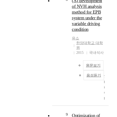
(A) development
.
동
남
연
석
기
of NVH analysis
본
적
을
체
속
때
method for EPB
논
응
해
의
도
문
문
system under the
답
석
모
가
에
에
을
variable driving
및
드
매
하
서
해
condition
실
형
우
중
는
석
험
상
느
,
감
하
유소
을
만
리
운
쇠
한양대학교 대학
기
통
을
고
전
원
계
위
하
해
그
조
2015
국내석사
수
한
여
석
중
건
를
모
검
에
자
등
구
델
증
원문보기
사
코
몇
하
링
하
용
비
가
는
및
음성듣기
였
한
T
안
지
방
시
다
다
h
계
기
법
뮬
.
.
i
산
준
중
레
이
이
s
과
에
에
이
번
는
p
L
대
두
션
연
질
a
U
해
가
기
구
점
p
분
검
지
법
를
의
e
9
해
Optimization of
증
방
의