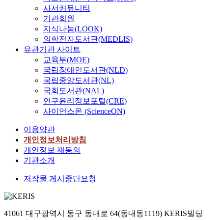
.
p
e
n
램
해
r
컴
사서커뮤니티
적
이
o
e
t
인
석
t
퓨
기관회원
인
는
s
n
m
D
소
i
터
지식나눔(LOOK)
산
해
e
g
u
A
프
o
의
업
의학전자도서관(MEDLIS)
석
d
i
l
F
트
n
발
현
유관기관 사이트
시
a
n
t
U
웨
a
달
장
교육부(MOE)
에
s
e
i
L
어
l
과
에
국립장애인도서관(NLD)
모
a
c
b
을
D
D
더
서
드
n
r
국립중앙도서관(NL)
o
사
A
a
불
본
형
a
a
d
국회도서관(NAL)
용
F
m
어
논
상
c
n
y
연구윤리정보포털(CRE)
하
U
p
C
문
만
c
k
d
사이언스온 (ScienceON)
여
L
i
A
에
을
u
s
y
체
을
n
E
나
사
r
h
이용약관
n
인
사
g
라
타
용
a
a
a
개인정보처리방침
시
용
이
는
난
하
t
f
m
개인정보 재동의
스
하
다
해
문
는
e
t
i
기관소개
템
여
.
석
제
것
o
s
c
을
차
이
의
와
에
n
y
저작물 게시중단요청
s
모
량
런
질
유
서
e
s
f
델
시
두
이
사
기
,
t
o
링
스
가
향
한
인
w
e
r
하
템
지
41061 대구광역시 동구 동내로 64(동내동1119) KERIS빌딩
상
경
한
h
m
m
였
을