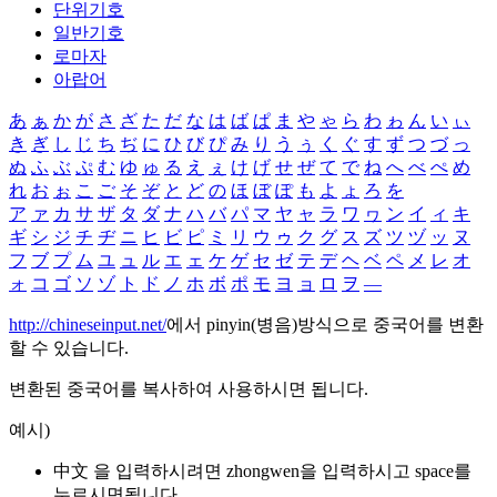
단위기호
일반기호
로마자
아랍어
あ
ぁ
か
が
さ
ざ
た
だ
な
は
ば
ぱ
ま
や
ゃ
ら
わ
ゎ
ん
い
ぃ
き
ぎ
し
じ
ち
ぢ
に
ひ
び
ぴ
み
り
う
ぅ
く
ぐ
す
ず
つ
づ
っ
ぬ
ふ
ぶ
ぷ
む
ゆ
ゅ
る
え
ぇ
け
げ
せ
ぜ
て
で
ね
へ
べ
ぺ
め
れ
お
ぉ
こ
ご
そ
ぞ
と
ど
の
ほ
ぼ
ぽ
も
よ
ょ
ろ
を
ア
ァ
カ
サ
ザ
タ
ダ
ナ
ハ
バ
パ
マ
ヤ
ャ
ラ
ワ
ヮ
ン
イ
ィ
キ
ギ
シ
ジ
チ
ヂ
ニ
ヒ
ビ
ピ
ミ
リ
ウ
ゥ
ク
グ
ス
ズ
ツ
ヅ
ッ
ヌ
フ
ブ
プ
ム
ユ
ュ
ル
エ
ェ
ケ
ゲ
セ
ゼ
テ
デ
ヘ
ベ
ペ
メ
レ
オ
ォ
コ
ゴ
ソ
ゾ
ト
ド
ノ
ホ
ボ
ポ
モ
ヨ
ョ
ロ
ヲ
―
http://chineseinput.net/
에서 pinyin(병음)방식으로 중국어를 변환
할 수 있습니다.
변환된 중국어를 복사하여 사용하시면 됩니다.
예시)
中文 을 입력하시려면
zhongwen
을 입력하시고 space를
누르시면됩니다.