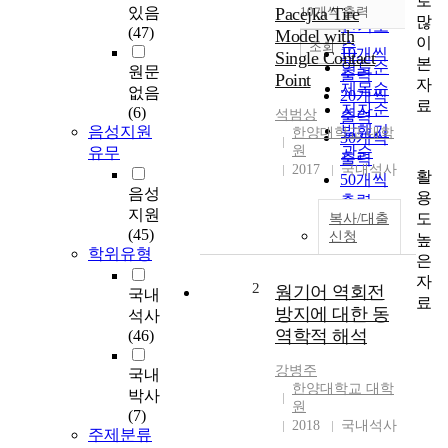
로
순
있음
Pacejka Tire
10개씩 출력
내림차순
많
인기도
(47)
Model with
이
순
조회
10개씩
Single Contact
본
연도순
원문
출력
Point
자
제목순
없음
20개씩
료
저자순
(6)
석범상
출력
발행기
음성지원
한양대학교 대학
30개씩
원
관순
유무
출력
2017
국내석사
활
50개씩
음성
용
출력
지원
도
복사/대출
100개씩
(45)
신청
높
출력
학위유형
은
자
2
웜기어 역회전
국내
료
방지에 대한 동
석사
역학적 해석
(46)
강병주
국내
한양대학교 대학
박사
원
(7)
2018
국내석사
주제분류