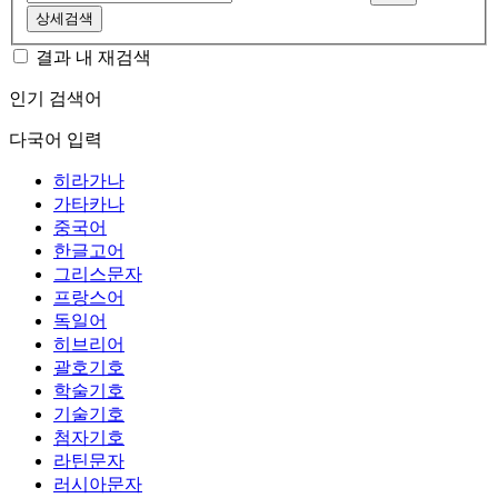
상세검색
결과 내 재검색
인기 검색어
다국어 입력
히라가나
가타카나
중국어
한글고어
그리스문자
프랑스어
독일어
히브리어
괄호기호
학술기호
기술기호
첨자기호
라틴문자
러시아문자