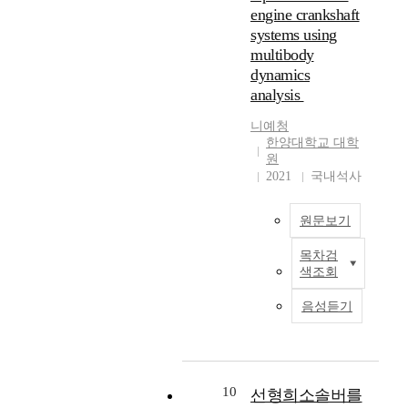
통
개
r
가
하
engine crankshaft
법
확
해
수
i
해
는
systems using
을
립
서
만
s
석
과
비
multibody
이
수
큼
a
시
정
교
요
dynamics
치
자
n
간
이
하
망
analysis
적
유
i
의
필
였
되
방
도
n
대
요
다
었
니예청
법
가
v
부
하
.
한양대학교 대학
다
으
늘
e
분
다
원
첫
.
로
어
s
을
.
2021
국내석사
번
이
한
나
t
차
정
째
는
계
는
i
지
해
는
안
성
원문보기
노
g
하
석
질
전
이
달
a
고
만
량
성
목차검
있
해
t
I
있
으
과
과
색조회
을
석
i
n
다
로
강
신
수
방
o
o
.
는
성
음성듣기
뢰
밖
법
n
r
본
움
이
성
에
에
a
d
논
직
고
을
없
비
b
e
문
이
려
보
었
해
o
r
에
는
되
장
던
매
u
t
10
서
선형희소솔버를
시
는
하
샤
우
t
o