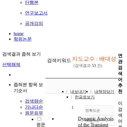
단행본
연구보고서
공개강의
home
학위논문
검색결과 좁혀 보기
연
지도교수 : 배대성
검색키워드
관
선택해제
(검색결과
53
건)
검
색
어
좁혀본 항목 보
추
기순서
천
내보내기
내책장담기
한글로보기
검색량순
이
가나다순
1
검
정확도순
원문유무
색
Dynamic Analysis
내림차순
어
정확도
of the Transient
원문