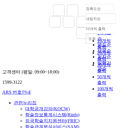
때
을
을
o
f
e
시
동
는
문
사
할
d
t
정확도순
i
적
역
강
에
용
경
.
h
n
적
학
성
현
내림차순
하
우
T
e
g
정확도
분
해
만
실
여
에
h
E
c
순
방
석
고
10개씩 출력
적
보
내림차순
는
e
H
o
인기도
법
방
려
으
다
해
m
D
n
을
순
조회
법
되
10개씩
로
정
의
e
B
t
제
연도순
을
는
불
출력
확
정
t
e
i
안
시
제목순
S
가
20개씩
한
확
h
a
n
한
도
저자순
t
능
출력
분
도
o
r
u
다
하
발행기
i
한
30개씩
석
가
d
i
e
.
였
관순
f
수
이
출력
떨
h
n
고객센터 (평일: 09:00~18:00)
d
구
다
f
준
가
50개씩
어
a
g
t
조
.
n
이
능
1599-3122
출력
진
s
p
o
동
상
e
기
하
100개씩
다
b
a
i
역
용
s
ARS 번호안내
때
게
는
e
r
출력
m
학
다
s
문
되
단
e
t
p
상
물
관련누리집
P
이
었
점
n
o
l
용
체
대학공개강의(KOCW)
r
다
다
이
p
f
e
프
동
o
학술정보통계시스템(Rinfo)
.
.
있
r
t
m
로
역
p
외국학술지지원센터(FRIC)
또
일
다
o
h
e
그
학
o
한
학술관계분석서비스(SAM)
반