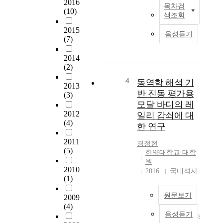
f
2016
목차검
부
(10)
-
색조회
유
L
식
2015
o
음성듣기
(7)
해
c
상
k
2014
풍
i
(2)
력
n
발
4
g
동역학 해석 기
2013
전
)
반 진동 평가용
(3)
시
기
모달 바디의 레
스
능
2012
일리 감쇠에 대
템
이
(4)
한 연구
의
웜
설
기
2011
경정현
계
(5)
어
한양대학교 대학
및
자
원
제
2010
체
2016
국내석사
(1)
작
의
기
리
원문보기
2009
술
드
(4)
에
각
음성듣기
타
서
과