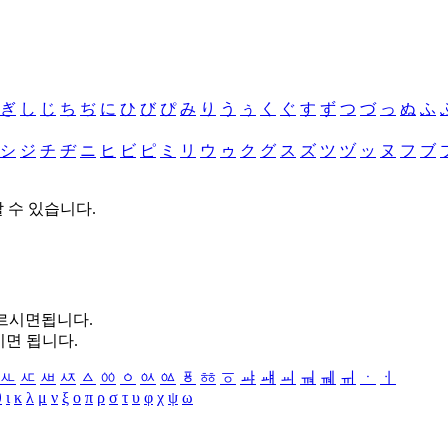
ぎ
し
じ
ち
ぢ
に
ひ
び
ぴ
み
り
う
ぅ
く
ぐ
す
ず
つ
づ
っ
ぬ
ふ
シ
ジ
チ
ヂ
ニ
ヒ
ビ
ピ
ミ
リ
ウ
ゥ
ク
グ
ス
ズ
ツ
ヅ
ッ
ヌ
フ
ブ
할 수 있습니다.
누르시면됩니다.
시면 됩니다.
ㅻ
ㅼ
ㅽ
ㅾ
ㅿ
ㆀ
ㆁ
ㆂ
ㆃ
ㆄ
ㆅ
ㆆ
ㆇ
ㆈ
ㆉ
ㆊ
ㆋ
ㆌ
ㆍ
ㆎ
θ
ι
κ
λ
μ
ν
ξ
ο
π
ρ
σ
τ
υ
φ
χ
ψ
ω