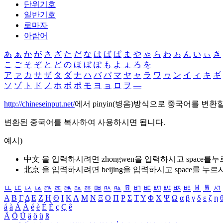
단위기호
일반기호
로마자
아랍어
あ
ぁ
か
が
さ
ざ
た
だ
な
は
ば
ぱ
ま
や
ゃ
ら
わ
ゎ
ん
い
ぃ
き
こ
ご
そ
ぞ
と
ど
の
ほ
ぼ
ぽ
も
よ
ょ
ろ
を
ア
ァ
カ
サ
ザ
タ
ダ
ナ
ハ
バ
パ
マ
ヤ
ャ
ラ
ワ
ヮ
ン
イ
ィ
キ
ギ
ソ
ゾ
ト
ド
ノ
ホ
ボ
ポ
モ
ヨ
ョ
ロ
ヲ
―
http://chineseinput.net/
에서 pinyin(병음)방식으로 중국어를 변환
변환된 중국어를 복사하여 사용하시면 됩니다.
예시)
中文 을 입력하시려면
zhongwen
을 입력하시고 space를
北京 을 입력하시려면
beijing
을 입력하시고 space를 누르
ㅥ
ㅦ
ㅧ
ㅨ
ㅩ
ㅪ
ㅫ
ㅬ
ㅭ
ㅮ
ㅯ
ㅰ
ㅱ
ㅲ
ㅳ
ㅴ
ㅵ
ㅶ
ㅷ
ㅸ
ㅹ
ㅺ
Α
Β
Γ
Δ
Ε
Ζ
Η
Θ
Ι
Κ
Λ
Μ
Ν
Ξ
Ο
Π
Ρ
Σ
Τ
Υ
Φ
Χ
Ψ
Ω
α
β
γ
δ
ε
ζ
η
á
à
Á
À
é
è
É
È
ç
Ç
ê
Ä
Ö
Ü
ä
ö
ü
ß