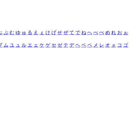
ぶ
ぷ
む
ゆ
ゅ
る
え
ぇ
け
げ
せ
ぜ
て
で
ね
へ
べ
ぺ
め
れ
お
ぉ
プ
ム
ユ
ュ
ル
エ
ェ
ケ
ゲ
セ
ゼ
テ
デ
ヘ
ベ
ペ
メ
レ
オ
ォ
コ
ゴ