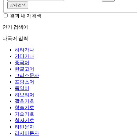
상세검색
결과 내 재검색
인기 검색어
다국어 입력
히라가나
가타카나
중국어
한글고어
그리스문자
프랑스어
독일어
히브리어
괄호기호
학술기호
기술기호
첨자기호
라틴문자
러시아문자