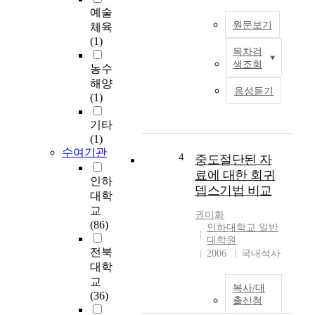
예
공
예술
들
기
원문보기
체육
을
이
(1)
통
다
목차검
선
해
.
색조회
농수
어
도
외
해양
말
식
음성듣기
부
(1)
어
적
동
미
관
력
기타
‘
용
원
(1)
-
표
이
수여기관
더
4
중도절단된 자
현
없
-
(
료에 대한 회귀
기
인하
’
S
뎁스기법 비교
때
대학
는
c
문
교
일
h
권미화
에
(86)
상
인하대학교 일반
e
기
에
대학원
m
체
전북
서
2006
국내석사
a
는
대학
자
t
가
주
교
i
복사/대
벼
사
(36)
c
출신청
워
용
i