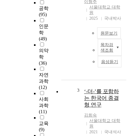
이형주
계
서울대학교 대학
공학
적
원
(95)
인
2025
국내박사
동
인문
력
학
원문보기
원
(49)
없
목차검
본
이
의약
색조회
고
오
학
의
직
음성듣기
(36)
목
인
적
간
자연
은
의
과학
한
힘
(12)
국
3
‘-더-’를 포함하
으
어
로
는 한국어 종결
사회
에
만
형 연구
과학
서
비
(11)
확
행
김희숙
인
서울대학교 대학
하
교육
되
원
는
(9)
는
2021
국내석사
항