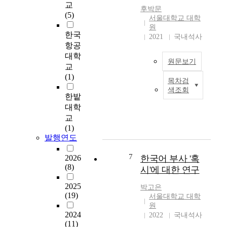
왔
교
시
口
야
후박문
지
(5)
적
語
하
서울대학교 대학
만
으
語
원
고
,
한국
로
2021
국내석사
料
,
본
항공
는
庫
구
고
이
대학
為
조
원문보기
에
들
교
基
적
서
의
(1)
礎
인
목차검
는
세
구
,
안
색조회
한
계
조
한밭
採
정
국
언
를
대학
用
성
어
어
파
교
歸
역
선
에
악
(1)
納
시
어
는
하
발행연도
描
보
말
진
고
寫
장
어
실
7
의
2026
한국어 부사 '혹
的
되
미
성
(8)
미
시'에 대한 연구
方
어
‘
의
에
法
야
-
미
2025
따
박고은
,
한
더
(19)
를
서울대학교 대학
라
從
다
-
드
원
유
語
.
2024
’
2022
국내석사
러
형
法
본
(11)
가
내