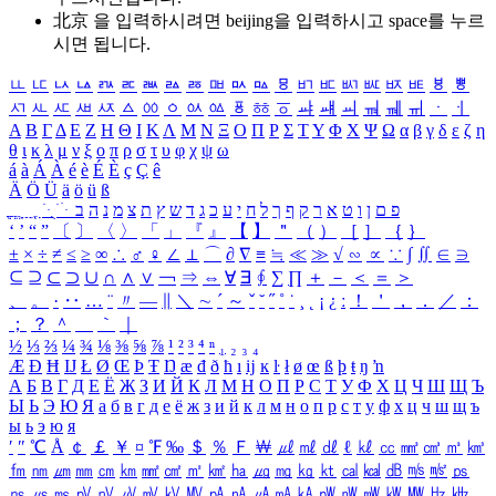
北京 을 입력하시려면
beijing
을 입력하시고 space를 누르
시면 됩니다.
ㅥ
ㅦ
ㅧ
ㅨ
ㅩ
ㅪ
ㅫ
ㅬ
ㅭ
ㅮ
ㅯ
ㅰ
ㅱ
ㅲ
ㅳ
ㅴ
ㅵ
ㅶ
ㅷ
ㅸ
ㅹ
ㅺ
ㅻ
ㅼ
ㅽ
ㅾ
ㅿ
ㆀ
ㆁ
ㆂ
ㆃ
ㆄ
ㆅ
ㆆ
ㆇ
ㆈ
ㆉ
ㆊ
ㆋ
ㆌ
ㆍ
ㆎ
Α
Β
Γ
Δ
Ε
Ζ
Η
Θ
Ι
Κ
Λ
Μ
Ν
Ξ
Ο
Π
Ρ
Σ
Τ
Υ
Φ
Χ
Ψ
Ω
α
β
γ
δ
ε
ζ
η
θ
ι
κ
λ
μ
ν
ξ
ο
π
ρ
σ
τ
υ
φ
χ
ψ
ω
á
à
Á
À
é
è
É
È
ç
Ç
ê
Ä
Ö
Ü
ä
ö
ü
ß
ְ
ֳ
ֲ
ֱ
ָ
ַ
ֵ
ֶ
ִ
ֹ
ּ
ֻ
ׂ
ׁ
ּ
ב
ה
נ
מ
צ
ת
ץ
ש
ד
ג
כ
ע
י
ח
ל
ך
ף
ק
ר
א
ט
ו
ן
ם
פ
‘
’
“
”
〔
〕
〈
〉
「
」
『
』
【
】
＂
（
）
［
］
｛
｝
±
×
÷
≠
≤
≥
∞
∴
♂
♀
∠
⊥
⌒
∂
∇
≡
≒
≪
≫
√
∽
∝
∵
∫
∬
∈
∋
⊆
⊇
⊂
⊃
∪
∩
∧
∨
￢
⇒
⇔
∀
∃
∮
∑
∏
＋
－
＜
＝
＞
、
。
·
‥
…
¨
〃
―
∥
＼
∼
´
～
ˇ
˘
˝
˚
˙
¸
˛
¡
¿
ː
！
＇
，
．
／
：
；
？
＾
＿
｀
｜
½
⅓
⅔
¼
¾
⅛
⅜
⅝
⅞
¹
²
³
⁴
ⁿ
₁
₂
₃
₄
Æ
Ð
Ħ
Ĳ
Ł
Ø
Œ
Þ
Ŧ
Ŋ
æ
đ
ð
ħ
ı
ĳ
ĸ
ŀ
ł
ø
œ
ß
þ
ŧ
ŋ
ŉ
А
Б
В
Г
Д
Е
Ё
Ж
З
И
Й
К
Л
М
Н
О
П
Р
С
Т
У
Ф
Х
Ц
Ч
Ш
Щ
Ъ
Ы
Ь
Э
Ю
Я
а
б
в
г
д
е
ё
ж
з
и
й
к
л
м
н
о
п
р
с
т
у
ф
х
ц
ч
ш
щ
ъ
ы
ь
э
ю
я
′
″
℃
Å
￠
￡
￥
¤
℉
‰
＄
％
Ｆ
￦
㎕
㎖
㎗
ℓ
㎘
㏄
㎣
㎤
㎥
㎦
㎙
㎚
㎛
㎜
㎝
㎞
㎟
㎠
㎡
㎢
㏊
㎍
㎎
㎏
㏏
㎈
㎉
㏈
㎧
㎨
㎰
㎱
㎲
㎳
㎴
㎵
㎶
㎷
㎸
㎹
㎀
㎁
㎂
㎃
㎄
㎺
㎻
㎽
㎾
㎿
㎐
㎑