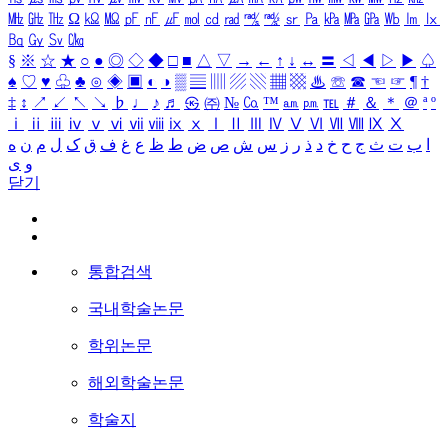
㎒
㎓
㎔
Ω
㏀
㏁
㎊
㎋
㎌
㏖
㏅
㎭
㎮
㎯
㏛
㎩
㎪
㎫
㎬
㏝
㏐
㏓
㏃
㏉
㏜
㏆
§
※
☆
★
○
●
◎
◇
◆
□
■
△
▽
→
←
↑
↓
↔
〓
◁
◀
▷
▶
♤
♠
♡
♥
♧
♣
⊙
◈
▣
◐
◑
▒
▤
▥
▨
▧
▦
▩
♨
☏
☎
☜
☞
¶
†
‡
↕
↗
↙
↖
↘
♭
♩
♪
♬
㉿
㈜
№
㏇
™
㏂
㏘
℡
＃
＆
＊
＠
ª
º
ⅰ
ⅱ
ⅲ
ⅳ
ⅴ
ⅵ
ⅶ
ⅷ
ⅸ
ⅹ
Ⅰ
Ⅱ
Ⅲ
Ⅳ
Ⅴ
Ⅵ
Ⅶ
Ⅷ
Ⅸ
Ⅹ
ا
ب
ت
ث
ج
ح
خ
د
ذ
ر
ز
س
ش
ص
ض
ط
ظ
ع
غ
ف
ق
ک
ل
م
ن
ه
و
ی
닫기
통합검색
국내학술논문
학위논문
해외학술논문
학술지