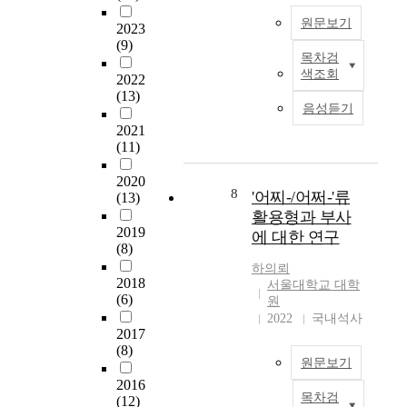
을
‧
논
다
는
정
語
원문보기
문
2023
양
부
리
義
에
(9)
한
사
함
목차검
‧
서
본
종
가
으
색조회
語
2022
는
고
결
널
로
(13)
用
인
는
형
리
음성듣기
써
的
간
현
속
존
,
2021
角
동
대
에
재
(11)
통
度
력
한
서
한
시
,
항
국
어
다
2020
적
對
공
어
8
'어찌-/어쩌-'류
떤
(13)
.
으
韓
기
에
차
활용형과 부사
본
로
國
의
서
2019
이
고
에 대한 연구
는
語
주
고
(8)
를
는
이
口
익
빈
가
하의뢰
의
들
語
스
도
2018
서울대학교 대학
지
미
의
句
파
(6)
로
원
는
유
형
末
의
사
2022
국내석사
지
형
성
表
2017
설
용
를
론
과
(8)
達
계
되
보
적
원문보기
변
“
및
는
다
관
화
2016
-
구
부
세
점
목차검
(12)
과
본
긴
조