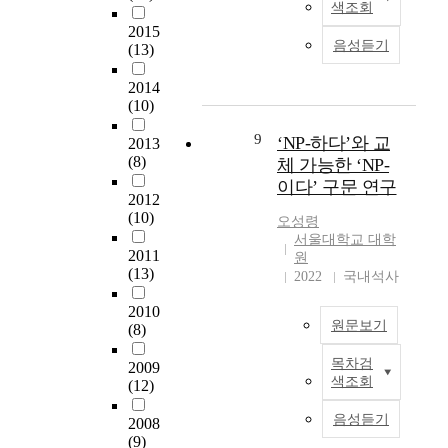
사
밀
색조회
에
정
고
”
시
‘
하
주
2015
을
는
進
험
혹
음성듣기
게
(13)
목
두
‘
行
하
시
관
하
루
어
系
는
(
2014
찰
여
살
찌
統
과
或
(10)
하
,
핌
하
的
정
是
는
인
으
-
研
9
을
‘NP-하다’와 교
)
2013
것
도
로
’
究
기
(8)
’
체 가능한 ‘NP-
을
-
써
나
。
술
의
이다’ 구문 연구
목
유
그
‘
“
2012
하
사
표
럽
가
어
(10)
-
였
용
오성령
로
언
능
쩌
긴
다
서울대학교 대학
환
한
어
성
2011
-
”
원
.
경
다
에
(13)
을
’
2022
국내석사
的
이
및
.
치
확
에
用
륙
문
선
중
2010
인
서
法
시
법
원문보기
어
(8)
한
하
기
主
날
적
말
선
고
원
要
개
특
목차검
2009
어
행
본
자
한
分
끝
성
색조회
(12)
미
연
연
한
‘
為
단
을
‘
구
구
다
어
三
의
음성듣기
분
2008
-
를
는
.
째
類
변
(9)
석
더