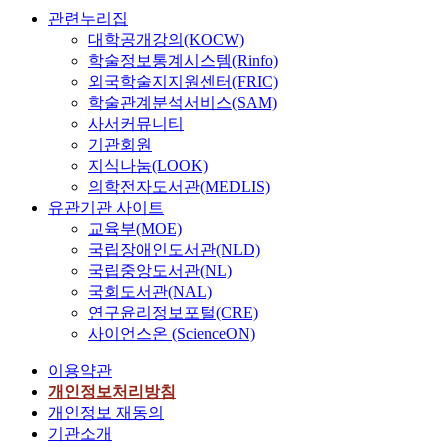
고
된
를
러
도
樣
,
한
관련누리집
능
(
진
위
요
있
態
이
다
대학공개강의(KOCW)
을
요
실
해
소
고
副
를
.
밝
학술정보통계시스템(Rinfo)
)
성
말
가
부
詞
이
히
외국학술지지원센터(FRIC)
’
부
뭉
대
사
,
론
전
는
학술관계분석서비스(SAM)
,
사
치
치
로
表
적
통
것
사서커뮤니티
‘
의
예
(
기
示
접
적
이
-
기관회원
의
문
代
능
話
근
인
다
던
지식나눔(LOOK)
미
을
置
할
者
과
문
.
데
지
통
의학전자도서관(MEDLIS)
)
수
對
유
법
기
(
도
해
유관기관 사이트
되
도
前
한
기
존
요
를
‘
교육부(MOE)
어
있
語
요
술
의
)
제
N
국립장애인도서관(NLD)
나
다
內
소
에
연
’
시
P
타
국립중앙도서관(NL)
는
容
법
서
구
,
하
-
날
국회도서관(NAL)
특
接
을
,
에
‘
였
하
수
성
연구윤리정보포털(CRE)
受
통
‘
비
-
다
다
있
을
사이언스온 (ScienceON)
或
하
혹
하
더
.
’
는
공
者
여
시
여
냐
와
빈
이용약관
유
肯
검
’
본
’
본
비
자
개인정보처리방침
하
定
증
는
연
를
고
교
리
면
개인정보 재동의
的
하
명
구
평
는
하
,
서
기관소개
同
였
제
는
서
핵
여