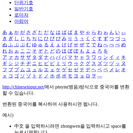
단위기호
일반기호
로마자
아랍어
あ
ぁ
か
が
さ
ざ
た
だ
な
は
ば
ぱ
ま
や
ゃ
ら
わ
ゎ
ん
い
ぃ
き
ぎ
し
じ
ち
ぢ
に
ひ
び
ぴ
み
り
う
ぅ
く
ぐ
す
ず
つ
づ
っ
ぬ
ふ
ぶ
ぷ
む
ゆ
ゅ
る
え
ぇ
け
げ
せ
ぜ
て
で
ね
へ
べ
ぺ
め
れ
お
ぉ
こ
ご
そ
ぞ
と
ど
の
ほ
ぼ
ぽ
も
よ
ょ
ろ
を
ア
ァ
カ
サ
ザ
タ
ダ
ナ
ハ
バ
パ
マ
ヤ
ャ
ラ
ワ
ヮ
ン
イ
ィ
キ
ギ
シ
ジ
チ
ヂ
ニ
ヒ
ビ
ピ
ミ
リ
ウ
ゥ
ク
グ
ス
ズ
ツ
ヅ
ッ
ヌ
フ
ブ
プ
ム
ユ
ュ
ル
エ
ェ
ケ
ゲ
セ
ゼ
テ
デ
ヘ
ベ
ペ
メ
レ
オ
ォ
コ
ゴ
ソ
ゾ
ト
ド
ノ
ホ
ボ
ポ
モ
ヨ
ョ
ロ
ヲ
―
http://chineseinput.net/
에서 pinyin(병음)방식으로 중국어를 변환
할 수 있습니다.
변환된 중국어를 복사하여 사용하시면 됩니다.
예시)
中文 을 입력하시려면
zhongwen
을 입력하시고 space를
누르시면됩니다.