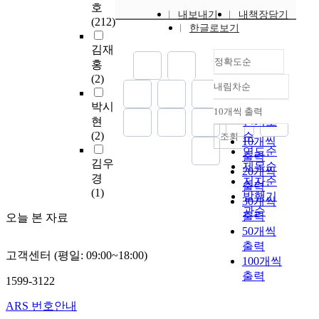
긴
을
와
서
호
가
실
통
로
쩌
내보내기
내책장담기
2
이
설
조
(212)
’
성
사
인
면
한글로보기
”
용
명
사
,
부
·
하
’
表
하
의
와
김재
‘
사
의
여
,
示
여
문
정확도순
결
홍
-
에
미
저
‘
評
스
문
합
(2)
더
대
적
장
어
價
내림차순
파
의
하
정확도
군
한
특
되
쩐
;
의
공
는
박시
순
(
대
징
10개씩 출력
어
지
其
내림차순
복
기
보
현
인기도
요
조
을
있
’
三
합
양
조
(2)
순
)
조회
분
밝
는
10개씩
등
,
재
상
사
’
연도순
석
히
단
출력
이
以
료
의
'
김우
,
제목순
을
는
위
용
20개씩
“
적
원
다
경
‘
진
것
저자순
이
언
출력
하
층
인
가
(1)
-
행
을
발행기
면
활
긴
30개씩
구
과
'
더
함
목
관순
서
용
”
출력
조
오늘 본 자료
기
의
라
으
적
도
형
形
를
50개씩
능
통
’
로
으
부
으
式
설
출력
을
사
,
써
로
분
고객센터 (평일: 09:00~18:00)
로
出
계
분
100개씩
·
‘
더
한
적
기
現
하
석
출력
의
-
세
다
1599-3122
으
능
,
였
하
미
더
밀
.
로
할
作
으
고
적
ARS 번호안내
라
화
이
여
수
為
며
자
기