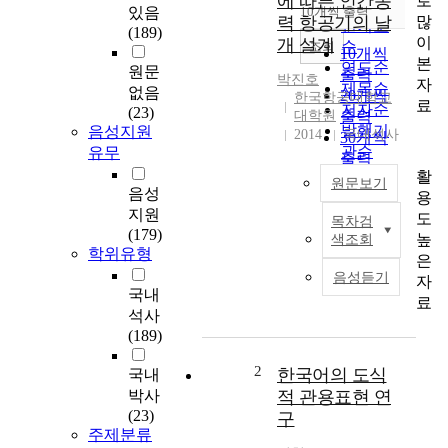
에 따른 인간동
로
순
있음
10개씩 출력
내림차순
많
력 항공기의 날
인기도
(189)
이
개 설계
순
조회
10개씩
본
연도순
원문
출력
박진호
자
제목순
없음
20개씩
한국항공대학교
료
저자순
(23)
대학원
출력
발행기
음성지원
2014
국내석사
30개씩
관순
유무
출력
활
50개씩
원문보기
음성
용
출력
지원
도
100개씩
목차검
인
(179)
높
색조회
출력
간
학위유형
은
동
음성듣기
자
력
국내
료
항
석사
공
(189)
기
는
2
한국어의 도식
국내
외
박사
적 관용표현 연
부
(23)
구
의
주제분류
기