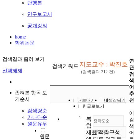
단행본
연구보고서
공개강의
home
학위논문
검색결과 좁혀 보기
연
지도교수 : 박진호
검색키워드
관
선택해제
(검색결과
212
건)
검
색
어
좁혀본 항목 보
추
기순서
천
내보내기
내책장담기
한글로보기
검색량순
이
가나다순
1
복
검
정확도순
원문유무
합
색
재료 적층구성
내림차순
어
정확도
원문