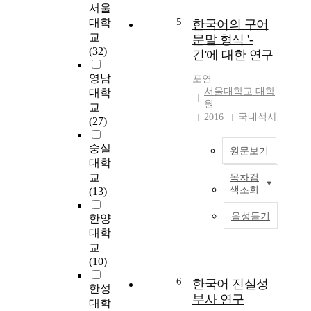
야
서울
하
d
하
5
는
대학
한국어의 구어
i
며
한
교
문말 형식 '-
o
비
국
(32)
긴'에 대한 연구
m
행
어
)
을
선
영남
포연
의
위
어
서울대학교 대학
대학
설
하
원
말
교
정
여
2016
국내석사
어
(27)
가
항
미
능
공
이
숭실
성
원문보기
기
다
대학
을
의
.
교
목차검
확
本
공
이
색조회
(13)
인
論
력
미
하
文
효
많
음성듣기
한양
는
的
율
은
대학
데
研
최
연
교
에
究
적
구
(10)
있
目
화
가
다
的
가
6
한국어 진실성
되
한성
.
是
되
부사 연구
어
대학
공
以
어