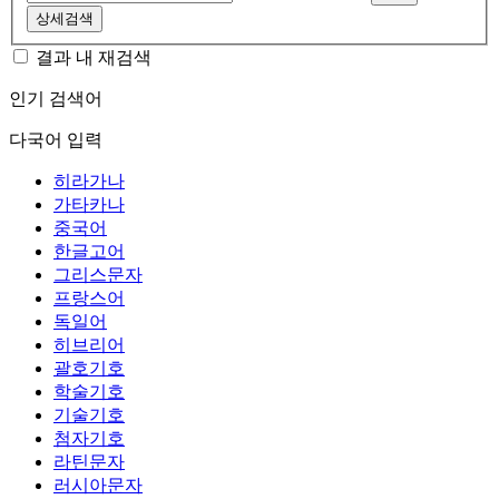
상세검색
결과 내 재검색
인기 검색어
다국어 입력
히라가나
가타카나
중국어
한글고어
그리스문자
프랑스어
독일어
히브리어
괄호기호
학술기호
기술기호
첨자기호
라틴문자
러시아문자