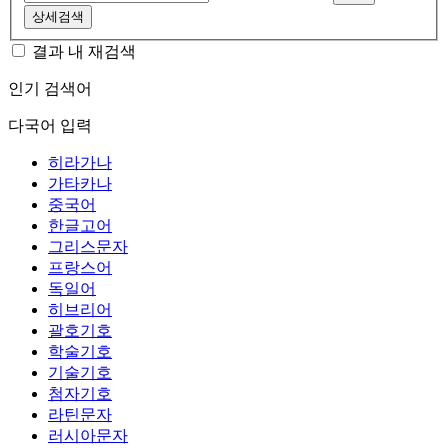
상세검색
결과 내 재검색
인기 검색어
다국어 입력
히라가나
가타카나
중국어
한글고어
그리스문자
프랑스어
독일어
히브리어
괄호기호
학술기호
기술기호
첨자기호
라틴문자
러시아문자