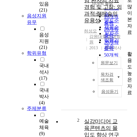
염 환자의 치료
로
순
있음
10개씩 출력
내림차순
많
경험 및 고찰: 외
인기도
(21)
이
과적 절제술의
순
조회
음성지원
10개씩
본
유용성
연도순
유무
출력
자
제목순
20개씩
허성모
료
저자순
음성
출력
강원대학교 대학
발행기
지원
30개씩
원
관순
(21)
2013
국내석사
출력
학위유형
활
50개씩
용
출력
원문보기
국내
도
100개씩
석사
높
출력
목차검
목
(17)
은
색조회
적
자
육
국내
음성듣기
료
아
박사
종
(4)
성
주제분류
소
엽
2
예술
실감미디어 교
유
체육
육콘텐츠의 몰
방
(9)
입도 향상 연구