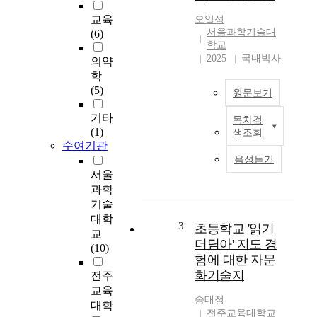
염
은
교육
오일성
유
서울과학기술대
(6)
방
학교
에
2025
국내박사
의약
발
학
생
(5)
원문보기
하
는
기타
목차검
연
드
(1)
색조회
구
문
수여기관
의
염
음성듣기
시
증
서울
사
성
과학
점
질
기술
실
환
대학
무
3
초등학교 '읽기
으
교
적
로
더딤아' 지도 경
(10)
(
임
험에 대한 자문
·
상
화기술지
전주
정
소
교육
책
견
송태정
대학
적
이
전주교육대학교