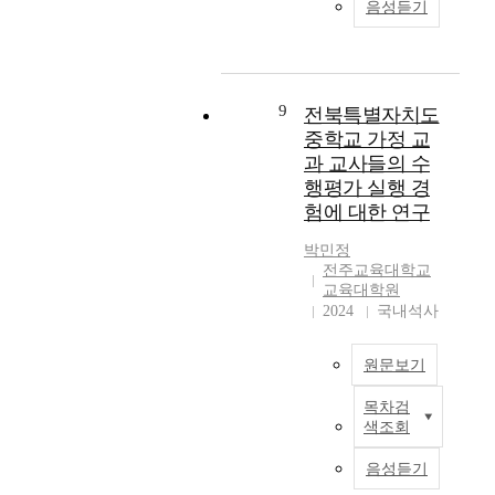
부
음성듣기
도
소
연
인
장
족
입
엽
구
체
벽
한
한
유
는
에
이
아
사
방
급
있
유
이
용
염
변
어
9
연
전북특별자치도
들
자
을
하
서
해
중학교 가정 교
(
행
진
는
가
지
과 교사들의 수
읽
위
단
디
장
면
기
단
행평가 실행 경
받
지
큰
서
더
계
험에 대한 연구
은
털
장
,
딤
T
5
학
기
사
아
박민정
h
0
습
이
용
전주교육대학교
)
e
명
환
며
자
교육대학원
은
P
의
경
다
경
2024
국내석사
적
s
환
속
양
험
절
y
자
에
한
은
한
c
원문보기
들
서
생
더
도
h
을
외
리
욱
움
o
목차검
대
이
국
적
중
이
색조회
l
상
연
어
기
요
주
o
으
구
온
능
하
음성듣기
어
g
로
의
라
을
게
지
y