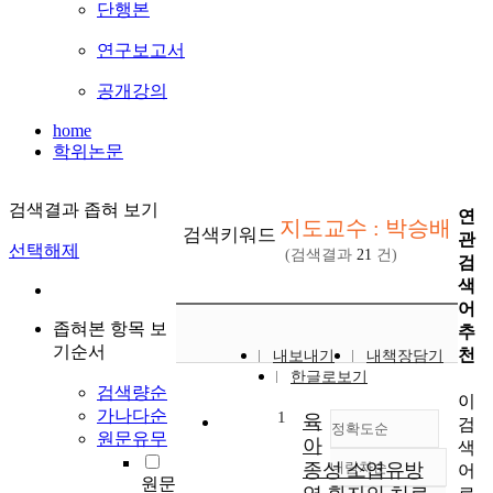
단행본
연구보고서
공개강의
home
학위논문
검색결과 좁혀 보기
연
지도교수 : 박승배
검색키워드
관
선택해제
(검색결과
21
건)
검
색
어
좁혀본 항목 보
추
기순서
천
내보내기
내책장담기
한글로보기
검색량순
이
가나다순
1
육
검
정확도순
원문유무
아
색
종성 소엽유방
내림차순
어
정확도
원문