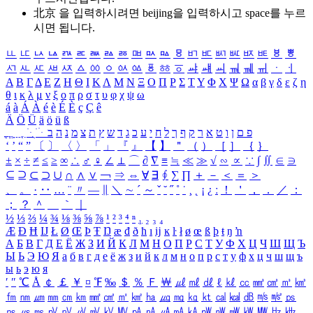
北京 을 입력하시려면
beijing
을 입력하시고 space를 누르
시면 됩니다.
ㅥ
ㅦ
ㅧ
ㅨ
ㅩ
ㅪ
ㅫ
ㅬ
ㅭ
ㅮ
ㅯ
ㅰ
ㅱ
ㅲ
ㅳ
ㅴ
ㅵ
ㅶ
ㅷ
ㅸ
ㅹ
ㅺ
ㅻ
ㅼ
ㅽ
ㅾ
ㅿ
ㆀ
ㆁ
ㆂ
ㆃ
ㆄ
ㆅ
ㆆ
ㆇ
ㆈ
ㆉ
ㆊ
ㆋ
ㆌ
ㆍ
ㆎ
Α
Β
Γ
Δ
Ε
Ζ
Η
Θ
Ι
Κ
Λ
Μ
Ν
Ξ
Ο
Π
Ρ
Σ
Τ
Υ
Φ
Χ
Ψ
Ω
α
β
γ
δ
ε
ζ
η
θ
ι
κ
λ
μ
ν
ξ
ο
π
ρ
σ
τ
υ
φ
χ
ψ
ω
á
à
Á
À
é
è
É
È
ç
Ç
ê
Ä
Ö
Ü
ä
ö
ü
ß
ְ
ֳ
ֲ
ֱ
ָ
ַ
ֵ
ֶ
ִ
ֹ
ּ
ֻ
ׂ
ׁ
ּ
ב
ה
נ
מ
צ
ת
ץ
ש
ד
ג
כ
ע
י
ח
ל
ך
ף
ק
ר
א
ט
ו
ן
ם
פ
‘
’
“
”
〔
〕
〈
〉
「
」
『
』
【
】
＂
（
）
［
］
｛
｝
±
×
÷
≠
≤
≥
∞
∴
♂
♀
∠
⊥
⌒
∂
∇
≡
≒
≪
≫
√
∽
∝
∵
∫
∬
∈
∋
⊆
⊇
⊂
⊃
∪
∩
∧
∨
￢
⇒
⇔
∀
∃
∮
∑
∏
＋
－
＜
＝
＞
、
。
·
‥
…
¨
〃
―
∥
＼
∼
´
～
ˇ
˘
˝
˚
˙
¸
˛
¡
¿
ː
！
＇
，
．
／
：
；
？
＾
＿
｀
｜
½
⅓
⅔
¼
¾
⅛
⅜
⅝
⅞
¹
²
³
⁴
ⁿ
₁
₂
₃
₄
Æ
Ð
Ħ
Ĳ
Ł
Ø
Œ
Þ
Ŧ
Ŋ
æ
đ
ð
ħ
ı
ĳ
ĸ
ŀ
ł
ø
œ
ß
þ
ŧ
ŋ
ŉ
А
Б
В
Г
Д
Е
Ё
Ж
З
И
Й
К
Л
М
Н
О
П
Р
С
Т
У
Ф
Х
Ц
Ч
Ш
Щ
Ъ
Ы
Ь
Э
Ю
Я
а
б
в
г
д
е
ё
ж
з
и
й
к
л
м
н
о
п
р
с
т
у
ф
х
ц
ч
ш
щ
ъ
ы
ь
э
ю
я
′
″
℃
Å
￠
￡
￥
¤
℉
‰
＄
％
Ｆ
￦
㎕
㎖
㎗
ℓ
㎘
㏄
㎣
㎤
㎥
㎦
㎙
㎚
㎛
㎜
㎝
㎞
㎟
㎠
㎡
㎢
㏊
㎍
㎎
㎏
㏏
㎈
㎉
㏈
㎧
㎨
㎰
㎱
㎲
㎳
㎴
㎵
㎶
㎷
㎸
㎹
㎀
㎁
㎂
㎃
㎄
㎺
㎻
㎽
㎾
㎿
㎐
㎑