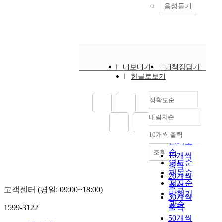
구
공
뿐
행
음성듣기
,
행
의
을
는
하
만
동
항
평
구
한
현
게
아
유
생
가
체
다
대
되
니
도
제
실
적
.
K
었
라
성
투
행
요
이
-
다
학
개
여
경
소
러
팝
.
교
념
내보내기
내책장담기
(
험
들
한
브
디
생
을
한글로보기
n
을
을
피
랜
자
활
그
=
내
분
부
드
인
전
림
3
부
석
는
정확도순
에
제
반
과
)
자
하
물
서
작
에
같
내림차순
,
의
고
리
활
정확도
방
걸
이
스
관
,
적
용
순
식
쳐
도
10개씩 출력
테
내림차순
점
각
,
되
은
인기도
어
입
로
에
플
화
는
기
순
조회
려
하
10개씩
이
서
랫
학
시
존
연도순
움
였
출력
드
조
폼
적
각
의
제목순
을
다
20개씩
투
명
이
인
적
대
저자순
느
그
출력
여
하
채
외
고객센터 (평일: 09:00~18:00)
전
면
발행기
끼
의
30개씩
(
는
택
부
략
방
게
관순
설
n
1599-3122
출력
데
한
의
,
식
된
명
=
있
50개씩
디
다
내
의