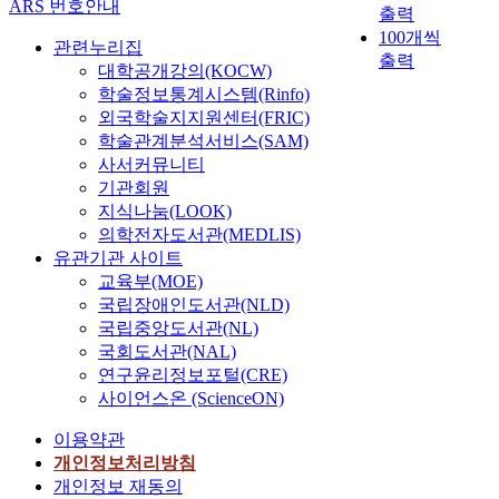
다
에
ARS 번호안내
1
다
출력
자
양
러
일
.
의
3
.
인
한
100개씩
티
방
관련누리집
하
)
이
전
원
출력
브
적
본
대학공개강의(KOCW)
면
,
연
략
인
구
인
연
.
학술정보통계시스템(Rinfo)
농
구
과
에
성
오
구
2
외국학술지지원센터(FRIC)
양
는
서
의
,
더
자
.
학술관계분석서비스(SAM)
배
가
비
해
그
메
는
1
사서커뮤니티
액
정
스
손
리
이
이
.
기관회원
술
교
구
상
고
드
연
목
지식나눔(LOOK)
(
과
성
될
인
형
구
표
n
의학전자도서관(MEDLIS)
교
방
수
터
태
를
를
=
사
유관기관 사이트
식
있
랙
에
통
이
1
들
교육부(MOE)
을
다
티
서
해
루
4
의
비
.
국립장애인도서관(NLD)
브
비
연
기
)
수
교
국립중앙도서관(NL)
미
대
구
위
및
행
함
일
디
국회도서관(NAL)
면
자
한
외
평
으
반
어
연구윤리정보포털(CRE)
방
가
행
과
가
로
적
형
식
사이언스온 (ScienceON)
깨
동
적
실
써
으
식
의
우
의
절
행
향
로
이용약관
이
쌍
친
도
제
경
후
손
어
개인정보처리방침
방
방
가
(
험
효
상
떻
개인정보 재동의
커
법
연