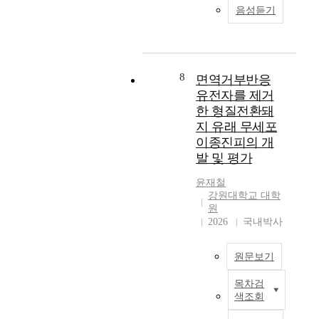
과
:
주
결
음성듣기
)
적
외
도
국
N
인
국
적
학
o
치
어
참
습
r
료
온
여
부
m
방
라
8
환
면역거부반응
진
a
법
인
경
유전자를 제거
아
n
을
교
이
한 형질전환돼
가
,
모
육
온
될
D
지 유래 무세포
색
플
라
확
.
이종진피의 개
하
랫
인
률
A
발 및 평가
고
폼
을
이
.
자
에
통
높
(
윤재철
하
서
해
다
강원대학교 대학
1
였
의
조
원
.
9
다
고
성
2026
국내박사
즉
8
.
객
되
,
8
방
경
고
읽
)
원문보기
법
험
디
기
저
육
연
자
능
서
목차검
아
구
피
인
력
에
색조회
종
부
진
이
서
성
본
는
입