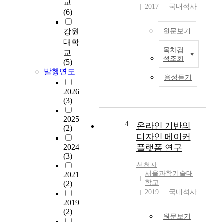
교
)
유
2017
국내석사
(6)
향
방
후
암
강원
원문보기
과
과
대학
제
유
목차검
교
초
및
사
색조회
(5)
등
제
한
발행연도
학
언
것
음성듣기
교
이
으
2026
1
론
로
(3)
학
적
알
년
고
려
2025
때
찰
4
온라인 기반의
져
(2)
의
.
있
디자인 메이커
기
Ⅱ
다
2024
플랫폼 연구
초
실
.
(3)
문
감
선청자
병
해
미
서울과학기술대
2021
인
력
디
학교
(2)
이
은
어
2019
국내석사
확
이
기
2019
실
(2)
후
반
하
원문보기
학
교