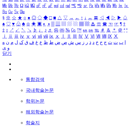
㎒
㎓
㎔
Ω
㏀
㏁
㎊
㎋
㎌
㏖
㏅
㎭
㎮
㎯
㏛
㎩
㎪
㎫
㎬
㏝
㏐
㏓
㏃
㏉
㏜
㏆
§
※
☆
★
○
●
◎
◇
◆
□
■
△
▽
→
←
↑
↓
↔
〓
◁
◀
▷
▶
♤
♠
♡
♥
♧
♣
⊙
◈
▣
◐
◑
▒
▤
▥
▨
▧
▦
▩
♨
☏
☎
☜
☞
¶
†
‡
↕
↗
↙
↖
↘
♭
♩
♪
♬
㉿
㈜
№
㏇
™
㏂
㏘
℡
＃
＆
＊
＠
ª
º
ⅰ
ⅱ
ⅲ
ⅳ
ⅴ
ⅵ
ⅶ
ⅷ
ⅸ
ⅹ
Ⅰ
Ⅱ
Ⅲ
Ⅳ
Ⅴ
Ⅵ
Ⅶ
Ⅷ
Ⅸ
Ⅹ
ا
ب
ت
ث
ج
ح
خ
د
ذ
ر
ز
س
ش
ص
ض
ط
ظ
ع
غ
ف
ق
ک
ل
م
ن
ه
و
ی
닫기
통합검색
국내학술논문
학위논문
해외학술논문
학술지