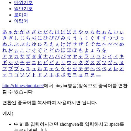
단위기호
일반기호
로마자
아랍어
あ
ぁ
か
が
さ
ざ
た
だ
な
は
ば
ぱ
ま
や
ゃ
ら
わ
ゎ
ん
い
ぃ
き
ぎ
し
じ
ち
ぢ
に
ひ
び
ぴ
み
り
う
ぅ
く
ぐ
す
ず
つ
づ
っ
ぬ
ふ
ぶ
ぷ
む
ゆ
ゅ
る
え
ぇ
け
げ
せ
ぜ
て
で
ね
へ
べ
ぺ
め
れ
お
ぉ
こ
ご
そ
ぞ
と
ど
の
ほ
ぼ
ぽ
も
よ
ょ
ろ
を
ア
ァ
カ
サ
ザ
タ
ダ
ナ
ハ
バ
パ
マ
ヤ
ャ
ラ
ワ
ヮ
ン
イ
ィ
キ
ギ
シ
ジ
チ
ヂ
ニ
ヒ
ビ
ピ
ミ
リ
ウ
ゥ
ク
グ
ス
ズ
ツ
ヅ
ッ
ヌ
フ
ブ
プ
ム
ユ
ュ
ル
エ
ェ
ケ
ゲ
セ
ゼ
テ
デ
ヘ
ベ
ペ
メ
レ
オ
ォ
コ
ゴ
ソ
ゾ
ト
ド
ノ
ホ
ボ
ポ
モ
ヨ
ョ
ロ
ヲ
―
http://chineseinput.net/
에서 pinyin(병음)방식으로 중국어를 변환
할 수 있습니다.
변환된 중국어를 복사하여 사용하시면 됩니다.
예시)
中文 을 입력하시려면
zhongwen
을 입력하시고 space를
누르시면됩니다.