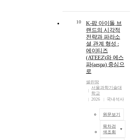
진
목
인
수
다
지
o
단
적
교
행
루
않
f
후
은
육
함
어
을
E
처
전
플
으
10
K-팝 아이돌 브
지
경
v
음
북
랫
로
고
랜드의 시각적
우
e
시
특
폼
써
이
전략과 파라소
,
r
도
별
이
외
전
셜 관계 형성 :
읽
y
했
자
고
부
과
기
d
에이티즈
던
치
객
환
달
학
a
(ATEEZ)와 에스
치
도
에
경
리
습
y
파(aespa) 중심으
료
가
게
으
다
에
T
방
로
정
제
로
양
대
h
법
교
공
부
한
한
i
셀린땅
에
과
하
터
형
실
n
서울과학기술대
따
교
는
인
태
패
학교
g
라
사
고
체
의
2026
국내석사
가
s
관
들
객
를
경
누
7
찰
의
경
보
험
적
『
(
실
원문보기
험
호
요
되
』
n
제
(
하
소
어
모
목차검
=
적
C
는
본
를
학
델
색조회
8
인
X
역
연
제
업
에
)
수
)
할