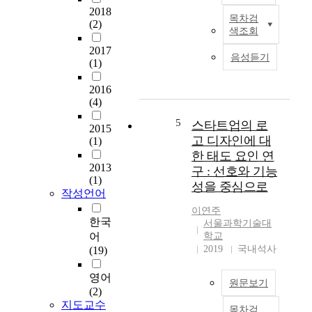
게
2018
교
육
밝
목차검
요
(2)
생
1
색조회
혀
약
활
.
진
2017
을
체
음성듣기
바
(1)
제
하
험
는
목
는
기
없
2016
:
데
반
으
(4)
온
매
교
며
라
5
스타트업의 로
우
육
2015
치
인
중
이
고 디자인에 대
(1)
료
기
요
론
한 태도 요인 연
방
반
하
1
2013
구 : 선호와 기능
법
의
(1)
다
.
또
성을 중심으로
디
작성언어
.
1
한
자
특
노
이연주
정
인
한국
히
먼
서울과학기술대
립
메
읽
어
학교
의
되
이
2019
국내석사
기
(19)
단
어
커
능
계
있
플
영어
력
행
지
원문보기
랫
(2)
으
위
않
폼
지도교수
로
모
목차검
다