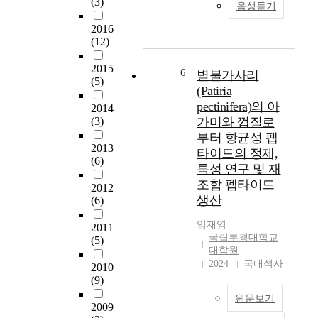
(3)
o
o
음성듣기
제
미
는
n
n
도
치
제
2016
t
o
의
는
(12)
조
e
m
독
지
업
n
i
립
,
2015
중
6
별불가사리
t
c
변
(5)
그
심
(Patiria
s
d
수
리
에
o
pectinifera)의 아
o
2014
와
고
서
f
w
(3)
가미와 껍질로
종
이
지
t
n
부터 항균성 펩
속
관
식
h
2013
t
변
타이드의 정제,
계
기
(6)
e
u
수
에
특성 연구 및 재
반
p
r
사
서
조합 펩타이드
서
2012
r
n
이
기
비
생산
(6)
e
a
에
업
스
s
n
서
가
임재영
중
2011
s
d
조
정
국립부경대학교
(5)
심
r
t
절
대학원
신
산
e
h
2024
국내석사
효
이
2010
업
l
e
과
(9)
어
으
e
c
에
떠
로
원문보기
a
o
2009
대
한
급
s
n