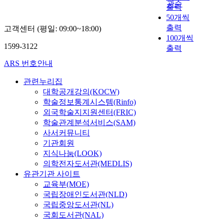
업
다
관순
주
2
출력
e
r
t
으
교
o
의
.
일
0
50개씩
a
u
h
로
육
n
지
이
동
2
출력
n
고객센터 (평일: 09:00~18:00)
c
a
자
에
s
에
는
안
3
i
100개씩
t
t
리
맞
t
영
창
설
년
1599-3122
m
출력
s
a
매
춰
o
향
업
문
1
a
a
r
김
예
s
을
의
ARS 번호안내
조
0
l
n
e
하
비
u
미
지
사
월
s
d
c
고
창
p
치
관련누리집
를
를
2
,
p
o
있
업
p
나
촉
대학공개강의(KOCW)
실
7
p
e
n
다
자
o
,
진
학술정보통계시스템(Rinfo)
시
일
a
r
s
.
들
r
조
하
외국학술지지원센터(FRIC)
하
부
r
s
t
따
이
t
직
는
학술관계분석서비스(SAM)
였
터
t
p
a
라
평
e
관
데
다
사서커뮤니티
1
i
e
n
서
생
n
리
있
.
기관회원
1
c
c
t
본
직
t
역
어
주
월
지식나눔(LOOK)
u
t
l
연
장
r
량
서
요
3
의학전자도서관(MEDLIS)
l
i
y
구
대
e
및
단
연
일
유관기관 사이트
a
v
e
에
신
p
기
순
구
까
교육부(MOE)
r
e
x
서
창
r
술
히
결
지
l
국립장애인도서관(NLD)
s
p
는
업
e
역
마
과
약
y
국립중앙도서관(NL)
o
o
온
이
n
량
케
는
1
m
f
s
라
라
국회도서관(NAL)
e
은
팅