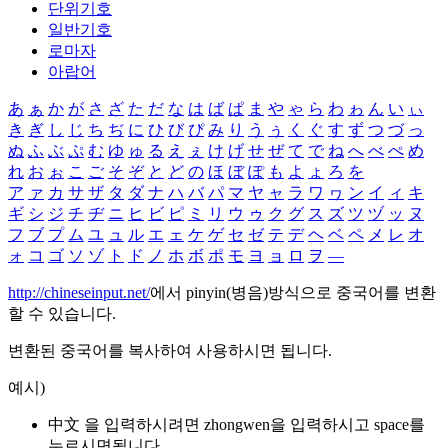
단위기호
일반기호
로마자
아랍어
あ
ぁ
か
が
さ
ざ
た
だ
な
は
ば
ぱ
ま
や
ゃ
ら
わ
ゎ
ん
い
ぃ
き
ぎ
し
じ
ち
ぢ
に
ひ
び
ぴ
み
り
う
ぅ
く
ぐ
す
ず
つ
づ
っ
ぬ
ふ
ぶ
ぷ
む
ゆ
ゅ
る
え
ぇ
け
げ
せ
ぜ
て
で
ね
へ
べ
ぺ
め
れ
お
ぉ
こ
ご
そ
ぞ
と
ど
の
ほ
ぼ
ぽ
も
よ
ょ
ろ
を
ア
ァ
カ
サ
ザ
タ
ダ
ナ
ハ
バ
パ
マ
ヤ
ャ
ラ
ワ
ヮ
ン
イ
ィ
キ
ギ
シ
ジ
チ
ヂ
ニ
ヒ
ビ
ピ
ミ
リ
ウ
ゥ
ク
グ
ス
ズ
ツ
ヅ
ッ
ヌ
フ
ブ
プ
ム
ユ
ュ
ル
エ
ェ
ケ
ゲ
セ
ゼ
テ
デ
ヘ
ベ
ペ
メ
レ
オ
ォ
コ
ゴ
ソ
ゾ
ト
ド
ノ
ホ
ボ
ポ
モ
ヨ
ョ
ロ
ヲ
―
http://chineseinput.net/
에서 pinyin(병음)방식으로 중국어를 변환
할 수 있습니다.
변환된 중국어를 복사하여 사용하시면 됩니다.
예시)
中文 을 입력하시려면
zhongwen
을 입력하시고 space를
누르시면됩니다.