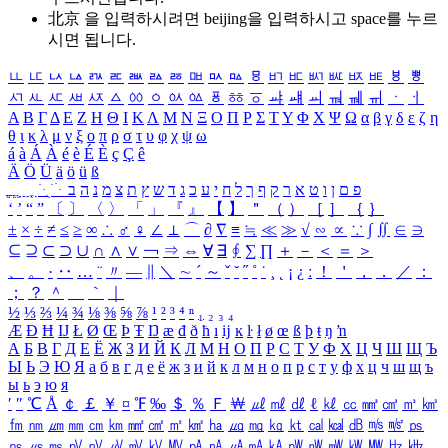
北京 을 입력하시려면
beijing
을 입력하시고 space를 누르
시면 됩니다.
ㅥ
ㅦ
ㅧ
ㅨ
ㅩ
ㅪ
ㅫ
ㅬ
ㅭ
ㅮ
ㅯ
ㅰ
ㅱ
ㅲ
ㅳ
ㅴ
ㅵ
ㅶ
ㅷ
ㅸ
ㅹ
ㅺ
ㅻ
ㅼ
ㅽ
ㅾ
ㅿ
ㆀ
ㆁ
ㆂ
ㆃ
ㆄ
ㆅ
ㆆ
ㆇ
ㆈ
ㆉ
ㆊ
ㆋ
ㆌ
ㆍ
ㆎ
Α
Β
Γ
Δ
Ε
Ζ
Η
Θ
Ι
Κ
Λ
Μ
Ν
Ξ
Ο
Π
Ρ
Σ
Τ
Υ
Φ
Χ
Ψ
Ω
α
β
γ
δ
ε
ζ
η
θ
ι
κ
λ
μ
ν
ξ
ο
π
ρ
σ
τ
υ
φ
χ
ψ
ω
á
à
Á
À
é
è
É
È
ç
Ç
ê
Ä
Ö
Ü
ä
ö
ü
ß
ְ
ֳ
ֲ
ֱ
ָ
ַ
ֵ
ֶ
ִ
ֹ
ּ
ֻ
ׂ
ׁ
ּ
ב
ה
נ
מ
צ
ת
ץ
ש
ד
ג
כ
ע
י
ח
ל
ך
ף
ק
ר
א
ט
ו
ן
ם
פ
‘
’
“
”
〔
〕
〈
〉
「
」
『
』
【
】
＂
（
）
［
］
｛
｝
±
×
÷
≠
≤
≥
∞
∴
♂
♀
∠
⊥
⌒
∂
∇
≡
≒
≪
≫
√
∽
∝
∵
∫
∬
∈
∋
⊆
⊇
⊂
⊃
∪
∩
∧
∨
￢
⇒
⇔
∀
∃
∮
∑
∏
＋
－
＜
＝
＞
、
。
·
‥
…
¨
〃
―
∥
＼
∼
´
～
ˇ
˘
˝
˚
˙
¸
˛
¡
¿
ː
！
＇
，
．
／
：
；
？
＾
＿
｀
｜
½
⅓
⅔
¼
¾
⅛
⅜
⅝
⅞
¹
²
³
⁴
ⁿ
₁
₂
₃
₄
Æ
Ð
Ħ
Ĳ
Ł
Ø
Œ
Þ
Ŧ
Ŋ
æ
đ
ð
ħ
ı
ĳ
ĸ
ŀ
ł
ø
œ
ß
þ
ŧ
ŋ
ŉ
А
Б
В
Г
Д
Е
Ё
Ж
З
И
Й
К
Л
М
Н
О
П
Р
С
Т
У
Ф
Х
Ц
Ч
Ш
Щ
Ъ
Ы
Ь
Э
Ю
Я
а
б
в
г
д
е
ё
ж
з
и
й
к
л
м
н
о
п
р
с
т
у
ф
х
ц
ч
ш
щ
ъ
ы
ь
э
ю
я
′
″
℃
Å
￠
￡
￥
¤
℉
‰
＄
％
Ｆ
￦
㎕
㎖
㎗
ℓ
㎘
㏄
㎣
㎤
㎥
㎦
㎙
㎚
㎛
㎜
㎝
㎞
㎟
㎠
㎡
㎢
㏊
㎍
㎎
㎏
㏏
㎈
㎉
㏈
㎧
㎨
㎰
㎱
㎲
㎳
㎴
㎵
㎶
㎷
㎸
㎹
㎀
㎁
㎂
㎃
㎄
㎺
㎻
㎽
㎾
㎿
㎐
㎑