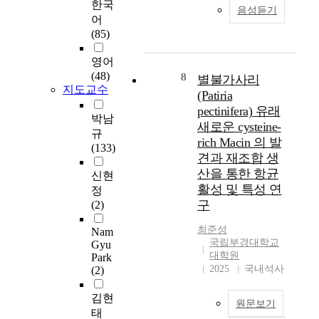
고
구
한국
e
f
e
음성듣기
기
업
있
는
어
d
i
j
업
교
는
창
(85)
w
r
o
가
육
학
업
i
m
b
정
에
습
자
영어
t
s
m
신
서
커
들
(48)
8
h
별불가사리
.
a
세
의
뮤
이
지도교수
a
I
(Patiria
r
가
마
니
가
p
a
k
pectinifera) 유래
지
케
티
지
박남
o
p
e
새로운 cysteine-
하
팅
플
고
규
t
p
t
위
rich Macin 의 발
믹
랫
있
(133)
e
l
.
변
스
견과 재조합 생
폼
는
n
y
D
수
의
산을 통한 항균
이
창
신현
t
a
e
중
구
브
활성 및 특성 연
업
정
d
n
s
진
성
랜
역
구
(2)
e
d
p
취
요
드
량
f
a
i
성
소
신
최준성
과
Nam
e
d
t
과
들
국립부경대학교
뢰
Gyu
현
n
v
e
혁
이
대학원
Park
도
재
s
a
v
신
2025
국내석사
창
(2)
를
,
e
n
a
성
업
매
시
s
c
r
은
김현
의
개
행
원문보기
y
e
i
창
지
태
로
되
s