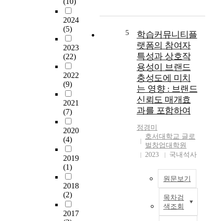
(10)
창
r
r
의
업
e
s
2024
지
교
a
h
(5)
에
육
5
학습커뮤니티플
t
i
미
에
랫폼의 참여자
i
2023
p
치
서
특성과 상호작
(22)
o
a
는
마
용성이 브랜드
n
m
영
케
2022
b
충성도에 미치
i
향
팅
(9)
y
d
는 영향 : 브랜드
을
믹
a
s
신뢰도 매개효
분
스
2021
n
t
석
과를 포함하여
가
(7)
a
t
하
창
l
h
정경미
였
업
2020
y
e
호서대학교 글로
다
(4)
의
z
벌창업대학원
r
.
지
2023
국내석사
i
e
2019
또
에
n
c
(1)
한
어
g
e
,
떠
원문보기
t
2018
n
창
한
(2)
h
t
업
목차검
영
본
e
e
색조회
지
향
연
2017
c
c
원
을
구