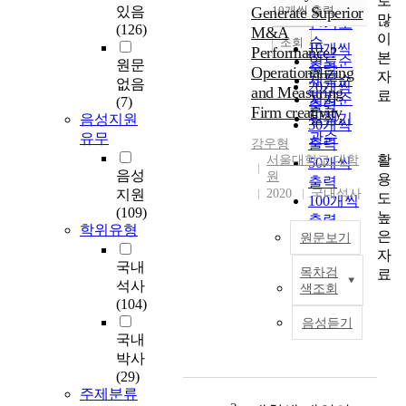
로
순
있음
Generate Superior
10개씩 출력
내림차순
많
인기도
(126)
M&A
이
순
조회
10개씩
Performance?
본
연도순
원문
출력
Operationalizing
자
제목순
없음
20개씩
and Measuring
료
저자순
(7)
출력
Firm creativity
발행기
음성지원
30개씩
관순
유무
출력
강우형
활
서울대학교 대학
50개씩
음성
원
용
출력
지원
2020
국내석사
도
100개씩
(109)
높
출력
학위유형
은
원문보기
자
국내
목차검
료
T
석사
색조회
h
(104)
i
음성듣기
s
국내
p
박사
a
(29)
p
주제분류
e