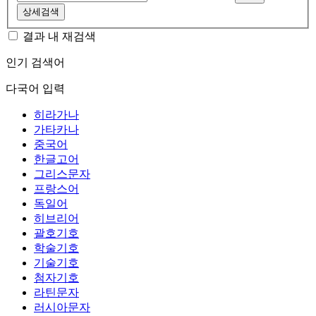
상세검색
결과 내 재검색
인기 검색어
다국어 입력
히라가나
가타카나
중국어
한글고어
그리스문자
프랑스어
독일어
히브리어
괄호기호
학술기호
기술기호
첨자기호
라틴문자
러시아문자