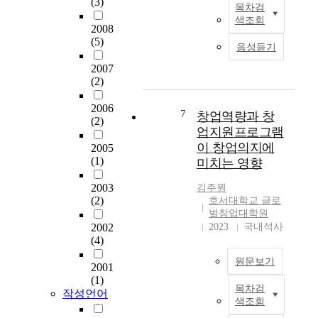
(3)
하
매
속
목차검
M
e
t
여
개
색조회
하
a
s
2008
i
검
역
게
r
(5)
i
n
증
할
음성듣기
전
i
s
u
하
을
환
2007
n
s
i
였
하
되
(2)
e
u
n
고
는
는
a
e
g
연
지
흐
2006
n
d
7
i
창업역량과 창
구
에
(2)
름
i
b
n
업지원프로그램
결
대
속
m
y
s
과
이 창업의지에
해
2005
에
a
t
t
는
(1)
조
미치는 영향
서
l
h
a
다
사
최
s
e
b
2003
음
김주원
하
근
a
a
i
(2)
호서대학교 글로
과
였
폭
r
c
l
벌창업대학원
같
다
발
e
q
2002
2023
국내석사
i
다
.
적
e
(4)
u
t
.
연
으
q
i
y
구
원문보기
로
2001
u
r
i
결
성
(1)
i
i
n
첫
과
목차검
장
본
작성언어
p
n
t
째
색조회
,
하
연
p
g
h
,
창