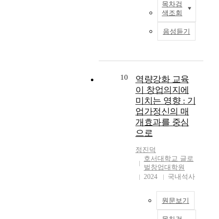
신
.
그
목차검
c
r
d
최
m
의
의
이
색조회
램
r
c
i
근
p
한
요
를
이
o
h
v
몇
l
영
소
음성듣기
위
창
b
e
e
년
e
향
인
해
업
e
s
r
동
m
력
위
2
의
-
o
s
안
e
이
험
0
지
r
n
e
,
n
없
감
세
에
i
c
l
비
t
10
역량강화 교육
는
수
이
미
c
r
i
대
e
것
이 창업의지에
성
상
치
h
e
f
면
d
으
과
미치는 영향 : 기
성
고
e
a
e
온
b
로
진
업가정신의 매
인
있
n
t
f
라
y
나
취
남
개효과를 중심
는
v
i
o
인
t
타
성
녀
지
으로
i
v
r
쇼
h
났
은
1
를
r
i
m
핑
e
다
창
7
정진덕
실
o
t
s
은
g
.
업
호서대학교 글로
4
증
n
y
i
빠
o
둘
교
벌창업대학원
명
분
m
,
n
르
v
째
2024
국내석사
육
을
석
e
i
c
게
e
,
에
대
하
n
n
l
성
r
창
서
상
였
원문보기
t
t
u
장
n
업
의
으
다
o
e
d
하
m
가
마
로
.