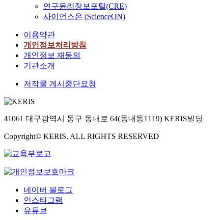
다
주
a
t
e
인
는
연구윤리정보포털(CRE)
u
창
믹
음
동
r
h
d
쇼
대
r
사이언스온 (ScienceON)
업
스
과
안
i
e
t
핑
체
s
의
요
같
설
n
이용약관
m
o
에
방
h
지
소
다
문
e
.
a
서
안
개인정보처리방침
i
에
들
.
조
i
T
b
마
을
개인정보 재동의
p
유
을
사
n
h
u
케
기
,
기관소개
의
강
첫
를
v
e
n
팅
준
m
한
화
째
실
e
저작물 게시중단요청
m
d
믹
으
a
영
하
,
시
r
a
a
스
로
n
향
는
학
하
t
i
n
요
,
y
력
것
습
였
e
n
t
인
역
e
이
만
41061 대구광역시 동구 동내로 64(동내동1119) KERIS빌딩
커
다
b
a
m
과
량
n
없
으
뮤
.
r
r
i
E
강
t
는
Copyright© KERIS. ALL RIGHTS RESERVED
로
니
주
a
g
c
S
화
r
것
는
티
요
t
u
r
G
교
e
으
부
플
연
e
m
o
경
육
p
로
족
랫
구
s
e
o
영
이
r
나
하
폼
결
l
n
r
요
창
e
타
다
의
과
네이버 블로그
i
t
g
인
업
n
났
는
상
는
인스타그램
k
i
a
이
의
e
다
점
호
다
유튜브
e
s
n
소
지
u
.
을
작
음
t