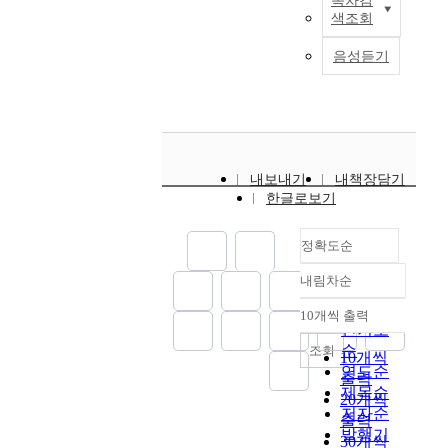
목차검
f
g
i
여
본
e
역
케
2
색조회
이
t
r
n
많
연
n
량
팅
0
를
h
a
g
은
구
t
구
믹
음성듣기
2
위
e
t
v
소
는
a
성
스
3
해
i
i
a
비
급
n
요
와
년
2
r
n
r
자
변
d
소
창
1
0
s
g
i
들
하
r
중
업
1
세
u
f
o
이
는
e
자
의
월
이
r
u
u
편
사
l
원
지
1
내보내기
내책장담기
상
r
n
s
리
회
a
조
사
3
한글로보기
성
o
d
m
하
구
t
달
이
일
인
u
a
a
게
조
e
역
에
부
남
n
정확도순
m
r
상
의
d
량
서
터
녀
d
e
i
품
변
o
과
완
1
1
내림차순
i
n
n
을
화
정확도
r
네
전
1
5
n
t
e
구
속
순
g
트
매
10개씩 출력
월
9
내림차순
g
a
a
매
에
a
인기도
워
개
1
명
s
l
n
하
서
n
순
조회
크
역
10개씩
9
을
.
c
i
는
다
i
연도순
역
할
출력
일
대
T
o
m
주
양
z
제목순
량
을
까
20개씩
상
h
n
a
요
한
a
은
저자순
하
지
출력
으
e
s
l
수
창
t
창
발행기
였
1
로
30개씩
s
t
s
단
업
i