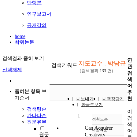
단행본
연구보고서
공개강의
home
학위논문
검색결과 좁혀 보기
연
지도교수 : 박남규
검색키워드
관
선택해제
(검색결과
133
건)
검
색
어
좁혀본 항목 보
추
기순서
천
내보내기
내책장담기
한글로보기
검색량순
이
가나다순
1
검
정확도순
원문유무
색
Can Acquirer
내림차순
어
정확도
Creativity
원문