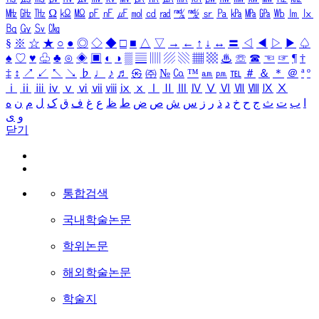
㎒
㎓
㎔
Ω
㏀
㏁
㎊
㎋
㎌
㏖
㏅
㎭
㎮
㎯
㏛
㎩
㎪
㎫
㎬
㏝
㏐
㏓
㏃
㏉
㏜
㏆
§
※
☆
★
○
●
◎
◇
◆
□
■
△
▽
→
←
↑
↓
↔
〓
◁
◀
▷
▶
♤
♠
♡
♥
♧
♣
⊙
◈
▣
◐
◑
▒
▤
▥
▨
▧
▦
▩
♨
☏
☎
☜
☞
¶
†
‡
↕
↗
↙
↖
↘
♭
♩
♪
♬
㉿
㈜
№
㏇
™
㏂
㏘
℡
＃
＆
＊
＠
ª
º
ⅰ
ⅱ
ⅲ
ⅳ
ⅴ
ⅵ
ⅶ
ⅷ
ⅸ
ⅹ
Ⅰ
Ⅱ
Ⅲ
Ⅳ
Ⅴ
Ⅵ
Ⅶ
Ⅷ
Ⅸ
Ⅹ
ا
ب
ت
ث
ج
ح
خ
د
ذ
ر
ز
س
ش
ص
ض
ط
ظ
ع
غ
ف
ق
ک
ل
م
ن
ه
و
ی
닫기
통합검색
국내학술논문
학위논문
해외학술논문
학술지