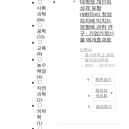
2
대학생 개인의
r
성격 유형
사회
i
과학
(MBTI)이 창업
n
(66)
의지에 미치는
v
영향에 관한 연
e
공학
구 : 기업가정신
s
(55)
을 매개효과로
t
i
교육
이현상
g
(8)
호서대학교 글로
a
벌창업대학원
t
농수
2023
국내석사
e
해양
s
(4)
원문보기
t
h
자연
목차검
e
T
과학
색조회
e
h
(2)
f
i
음성듣기
f
s
의약
e
s
학
c
t
(1)
t
u