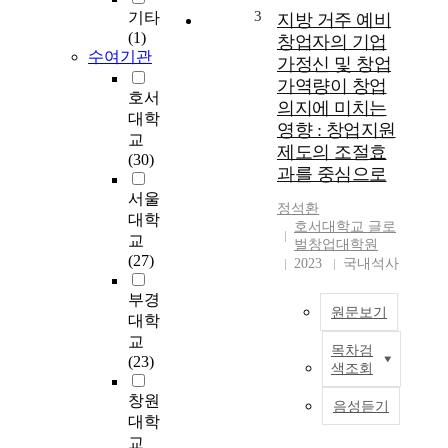
s
d
3
기타
지방 거주 예비
o
y
(1)
창업자의 기업
f
i
수여기관
가정신 및 창업
a
n
가역량이 창업
n
v
호서
의지에 미치는
a
e
대학
영향 : 창업지원
c
s
교
제도의 조절효
q
t
(30)
u
과를 중심으로
i
i
g
서울
정석환
r
a
대학
호서대학교 글로
e
t
교
벌창업대학원
r
e
(27)
2023
국내석사
’
s
s
t
부경
c
h
원문보기
대학
r
e
교
e
목차검
g
본
(23)
색조회
a
r
연
t
o
구
창원
음성듣기
i
w
는
대학
v
i
지
교