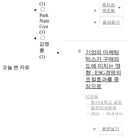
t
o
업
에
(1)
하
고
목차검
t
h
T
u
의
직
여
색조회
있
e
e
h
s
지
Park
접
브
는
m
p
e
p
Nam
에
적
음성듣기
랜
창
,
r
o
r
Gyu
영
인
드
업
p
i
c
(1)
o
향
영
충
생
o
o
e
g
을
향
성
태
s
김명
r
a
r
미
을
도
계
s
m
n
룡
a
9
기업의 마케팅
치
미
에
에
i
a
i
(1)
m
나
믹스가 구매의
치
미
서
b
n
s
s
,
지
도에 미치는 영
치
시
오늘 본 자료
l
a
a
a
위
않
향 : ESG경영의
는
행
y
g
r
n
험
았
영
조절효과를 중
되
d
e
e
d
감
다
향
고
심으로
u
m
s
p
수
.
을
있
e
e
e
o
성
그
실
이장욱
는
t
n
r
l
은
러
호서대학교 글로
증
창
o
t
v
i
창
나
벌창업대학원
분
업
t
r
o
c
업
2024
국내석사
기
석
지
h
e
i
i
의
업
하
원
e
s
r
e
지
가
였
프
원문보기
m
e
o
s
에
정
다
로
i
a
f
i
유