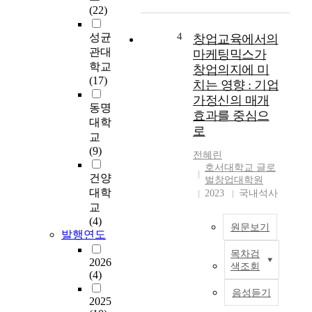
i
n
방
(22)
t
g
거
y
i
주
4
성균
창업교육에서의
o
n
예
관대
마케팅믹스가
n
t
비
학교
창업의지에 미
p
e
창
(17)
치는 영향 : 기업
o
r
업
가정신의 매개
s
e
자
동명
t
효과를 중심으
s
의
대학
-
t
로
기
교
M
i
업
(9)
&
전혜린
n
가
호서대학교 글로
A
e
정
건양
벌창업대학원
k
n
신
대학
2023
국내석사
n
t
과
교
o
r
창
(4)
w
e
원문보기
업
발행연도
l
p
가
e
r
목차검
역
본
2026
d
색조회
e
량
연
(4)
g
n
이
구
음성듣기
e
e
창
는
2025
c
u
업