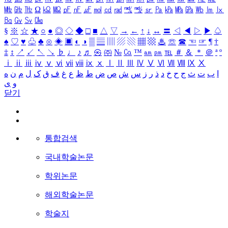
㎒
㎓
㎔
Ω
㏀
㏁
㎊
㎋
㎌
㏖
㏅
㎭
㎮
㎯
㏛
㎩
㎪
㎫
㎬
㏝
㏐
㏓
㏃
㏉
㏜
㏆
§
※
☆
★
○
●
◎
◇
◆
□
■
△
▽
→
←
↑
↓
↔
〓
◁
◀
▷
▶
♤
♠
♡
♥
♧
♣
⊙
◈
▣
◐
◑
▒
▤
▥
▨
▧
▦
▩
♨
☏
☎
☜
☞
¶
†
‡
↕
↗
↙
↖
↘
♭
♩
♪
♬
㉿
㈜
№
㏇
™
㏂
㏘
℡
＃
＆
＊
＠
ª
º
ⅰ
ⅱ
ⅲ
ⅳ
ⅴ
ⅵ
ⅶ
ⅷ
ⅸ
ⅹ
Ⅰ
Ⅱ
Ⅲ
Ⅳ
Ⅴ
Ⅵ
Ⅶ
Ⅷ
Ⅸ
Ⅹ
ا
ب
ت
ث
ج
ح
خ
د
ذ
ر
ز
س
ش
ص
ض
ط
ظ
ع
غ
ف
ق
ک
ل
م
ن
ه
و
ی
닫기
통합검색
국내학술논문
학위논문
해외학술논문
학술지