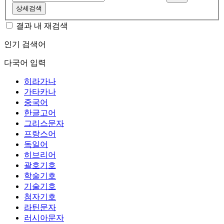
상세검색
결과 내 재검색
인기 검색어
다국어 입력
히라가나
가타카나
중국어
한글고어
그리스문자
프랑스어
독일어
히브리어
괄호기호
학술기호
기술기호
첨자기호
라틴문자
러시아문자