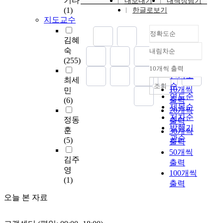
기타
한 전문성 제고와 실
내보내기
내책장담기
교과서에는 진로 교육
육
경
a
설
(1)
한글로보기
질적인 학교조직의 관
의 7가지 내용 영역이
의
쟁
l
립
지도교수
리가 이루어져야 할
모두 제시되어 있었
현
력
p
되
것으로 판단된다. 넷
다. 그러나, 대부분의
실
정확도순
향
o
었
김혜
째는 교감의 역할 중
교과서에서 교과 내용
을
상
l
고
숙
지시나 통제의 성향을
내림차순
과 진로 교육 내용들
직
의
정확도
i
,
(255)
띄고 있는 관리 및 장
이 유기적으로 연결되
시
중
순
c
그
10개씩 출력
학자로서의 역할보다
내림차순
어 있지 않았고, 사회
하
요
인기도
y
후
최세
는 지도·조언의 의미
교과서별로 진로 교육
고
조
t
순
조회
1
10개씩
민
가 많은 조정 및 인화
내용에 대한 반영 정
,
건
o
연도순
년
출력
(6)
조성자로서의 역할에
도에서도 차이를 보였
학
이
s
제목순
간
대한 제도적 장치 보
20개씩
다. 넷째, 중학교 사회
생
며
o
저자순
의
정동
완이나 연수를 강화할
출력
과 교육과정과 교과서
으
이
l
준
발행기
훈
필요가 있다. 또한 조
30개씩
의 내용은 자아 개념
로
를
v
비
관순
(5)
정 및 인화조성자로서
출력
의 구체화, 일에 대한
부
위
e
기
의 역할 기법을 개발
긍정적 가치관과 태도
50개씩
터
해
p
간
김주
하여 교감 자격 연수
확립, 진로 계획 수립
외
출력
지
r
을
영
에 적용하고 현재 업
을 위한 의사 결정 능
면
100개씩
방
o
거
(1)
무 수행중인 교감들에
력의 함양, 경제 체제
당
출력
대
b
쳐
대해서도 개선 보완
에 대한 이해 등의 내
하
학
l
2
오늘 본 자료
연수를 실시하여 단위
용이 포함되어 중학생
지
육
e
0
학교의 교육력 제고와
들의 잠정적인 진학
않
성
m
0
근무 분위기를 개선하
및 진로 계획 수립을
고
은