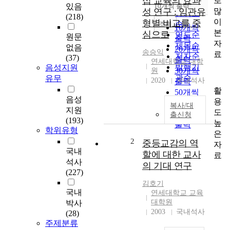
십 교육의 효과
로
순
있음
10개씩 출력
내림차순
많
성 연구 : 임관유
인기도
(218)
이
형별 비교를 중
순
조회
10개씩
본
심으로
연도순
원문
출력
자
제목순
없음
20개씩
송승익
료
저자순
(37)
출력
연세대학교 대학
발행기
음성지원
30개씩
원
관순
유무
2020
국내석사
출력
활
50개씩
음성
용
출력
복사/대
지원
도
100개씩
출신청
(193)
높
출력
학위유형
은
2
중등교감의 역
자
국내
할에 대한 교사
료
석사
의 기대 연구
(227)
김호기
국내
연세대학교 교육
대학원
박사
2003
국내석사
(28)
주제분류