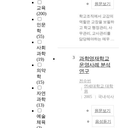
원문보기
교육
(200)
학교조직에서 교감의
역할은 교장을 보필하
인문
고 학교 행정관리, 사
학
무관리, 교사관리를
(55)
담당해야하는 매우 중
요한 위치에 있음을
사회
알 수 있다. 그러므로
과학
학교 조직을 잘 관리
3
과학영재학교
(19)
하기 위해서는 중간
운영사례 분석
관리자인 교감의 역할
의약
연구
이 절대적으로 중요하
학
다고 볼 수 있으며 특
전수빈
(15)
히 교육현장에서 임하
연세대학교 대학
는 교사들을 관리하는
원
자연
일은 학교의 관리업무
2005
국내석사
과학
중 가장 중요한 일이
(13)
라고 할 수 있다. 이에
원문보기
본 연구는 학교조직의
예술
원활한 관리를 위하여
음성듣기
체육
근
교사들이 기대하는 중
(2)