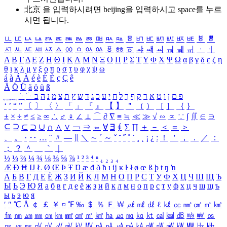
北京 을 입력하시려면
beijing
을 입력하시고 space를 누르
시면 됩니다.
ㅥ
ㅦ
ㅧ
ㅨ
ㅩ
ㅪ
ㅫ
ㅬ
ㅭ
ㅮ
ㅯ
ㅰ
ㅱ
ㅲ
ㅳ
ㅴ
ㅵ
ㅶ
ㅷ
ㅸ
ㅹ
ㅺ
ㅻ
ㅼ
ㅽ
ㅾ
ㅿ
ㆀ
ㆁ
ㆂ
ㆃ
ㆄ
ㆅ
ㆆ
ㆇ
ㆈ
ㆉ
ㆊ
ㆋ
ㆌ
ㆍ
ㆎ
Α
Β
Γ
Δ
Ε
Ζ
Η
Θ
Ι
Κ
Λ
Μ
Ν
Ξ
Ο
Π
Ρ
Σ
Τ
Υ
Φ
Χ
Ψ
Ω
α
β
γ
δ
ε
ζ
η
θ
ι
κ
λ
μ
ν
ξ
ο
π
ρ
σ
τ
υ
φ
χ
ψ
ω
á
à
Á
À
é
è
É
È
ç
Ç
ê
Ä
Ö
Ü
ä
ö
ü
ß
ְ
ֳ
ֲ
ֱ
ָ
ַ
ֵ
ֶ
ִ
ֹ
ּ
ֻ
ׂ
ׁ
ּ
ב
ה
נ
מ
צ
ת
ץ
ש
ד
ג
כ
ע
י
ח
ל
ך
ף
ק
ר
א
ט
ו
ן
ם
פ
‘
’
“
”
〔
〕
〈
〉
「
」
『
』
【
】
＂
（
）
［
］
｛
｝
±
×
÷
≠
≤
≥
∞
∴
♂
♀
∠
⊥
⌒
∂
∇
≡
≒
≪
≫
√
∽
∝
∵
∫
∬
∈
∋
⊆
⊇
⊂
⊃
∪
∩
∧
∨
￢
⇒
⇔
∀
∃
∮
∑
∏
＋
－
＜
＝
＞
、
。
·
‥
…
¨
〃
―
∥
＼
∼
´
～
ˇ
˘
˝
˚
˙
¸
˛
¡
¿
ː
！
＇
，
．
／
：
；
？
＾
＿
｀
｜
½
⅓
⅔
¼
¾
⅛
⅜
⅝
⅞
¹
²
³
⁴
ⁿ
₁
₂
₃
₄
Æ
Ð
Ħ
Ĳ
Ł
Ø
Œ
Þ
Ŧ
Ŋ
æ
đ
ð
ħ
ı
ĳ
ĸ
ŀ
ł
ø
œ
ß
þ
ŧ
ŋ
ŉ
А
Б
В
Г
Д
Е
Ё
Ж
З
И
Й
К
Л
М
Н
О
П
Р
С
Т
У
Ф
Х
Ц
Ч
Ш
Щ
Ъ
Ы
Ь
Э
Ю
Я
а
б
в
г
д
е
ё
ж
з
и
й
к
л
м
н
о
п
р
с
т
у
ф
х
ц
ч
ш
щ
ъ
ы
ь
э
ю
я
′
″
℃
Å
￠
￡
￥
¤
℉
‰
＄
％
Ｆ
￦
㎕
㎖
㎗
ℓ
㎘
㏄
㎣
㎤
㎥
㎦
㎙
㎚
㎛
㎜
㎝
㎞
㎟
㎠
㎡
㎢
㏊
㎍
㎎
㎏
㏏
㎈
㎉
㏈
㎧
㎨
㎰
㎱
㎲
㎳
㎴
㎵
㎶
㎷
㎸
㎹
㎀
㎁
㎂
㎃
㎄
㎺
㎻
㎽
㎾
㎿
㎐
㎑