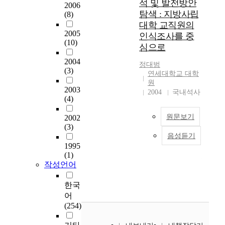
착
석 및 발전방안
안으로 교장·교감에
2006
육과정의 도입, 창의
러
i
을
탐색 : 지방사립
(8)
의한 장학 기능보다는
적 재량 시간의 신설
한
c
위
대학 교직원의
동료장학 및 자기연수
등을 통해 학생의 능
시
,
하
2005
의 기회를 확대하거나
인식조사를 중
력, 적성, 진로를 고려
대
c
여
(10)
사회적으로 명망과 전
심으로
하고 있었다. 둘째, 사
적
o
2
문성을 갖춘 분들(예
회과 교육과정에는 진
흐
n
2004
0
를 들어 퇴직원로교원
정대범
로 교육의 7가지 내용
름
c
(3)
0
연세대학교 대학
들)로 구성된 원로 장
영역 중 일과 직업의
에
r
1
원
학제를 도입하는 방법
교육적 측면에 대한
부
2003
e
년
2004
국내석사
도 고려할 필요가 있
내용을 제외한 자아
응
(4)
t
부
다고 생각한다. 셋째
이해, 일에 대한 긍정
하
e
산
는, 현행의 1인 교감
적 태도, 일의세계, 의
원문보기
지
2002
,
에
제도 하에서는 다양하
(3)
사 결정 능력, 인간 관
못
a
국
고 복잡한 학교 행정
음성듣기
계 기술, 일과 직업의
하
지
n
내
업무를 교감 1인이 모
1995
경제적 측면에 관한
고
역
d
최
(1)
든 것을 처리하여야
내용들이 기술되어 있
있
균
p
초
작성언어
하기 때문에 전문성이
었다. 특히, 사회과는
는
형
r
로
떨어질 수가 있으므로
교과의 특성상 의사
학
발
a
영
한국
복수 교감제도 확대나
결정 능력, 일과 직업
교
전
c
재
어
혹은 교감과 부교감
의 경제적 측면에 관
영
은
t
학
(254)
제도 등의 방법을 도
한 내용들이 상대적으
어
국
i
교
입하여 역할분담을 통
로 많았다. 셋째, 사회
교
가
c
가