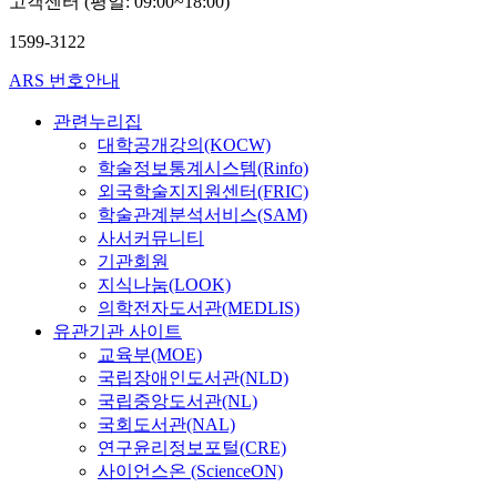
고객센터 (평일: 09:00~18:00)
s
3
는데 적극 보완해 나
위한 탐색 활동에 비
학
기
a
년
가야 할 것이다. 다섯
1599-3122
교적 적절한 것으로
생
본
r
3
째는 학교 관리를 행
판단된다. 이 연구 결
의
적
o
월
ARS 번호안내
정 분야와 교수활동
과에 기초하여 향후
흥
인
u
첫
분야로 이원화하여 효
진로 교육의 개선을
미
요
s
신
관련누리집
율적 학교 경영을 추
위하여 다음을 제언한
와
소
e
입
대학공개강의(KOCW)
구는 방법을 모색할
다. 첫째, 중학교 사회
동
라
d
생
학술정보통계시스템(Rinfo)
필요가 있다. 학교 경
과 교육과정과 교과서
기
고
b
을
외국학술지지원센터(FRIC)
영 조직의 이원화로
에 다양한 직업군과
를
할
y
받
학술관계분석서비스(SAM)
혼선 야기나 통일성
직업 영역에 대한 소
유
수
t
았
부재를 우려하는 측면
사서커뮤니티
개, 직업과 관련된 인
발
있
h
다
도 있으나 관리 및 조
기관회원
간 관계에 대한 기술,
할
다
e
.
정 측면의 경영 조직
지식나눔(LOOK)
일과 직업의 교육적
수
.
m
그
과 장학 측면의 교수
의학전자도서관(MEDLIS)
측면 등에 대한 내용
있
그
.
러
활동 분야로 이원화하
이 보완될 필요가 있
는
유관기관 사이트
러
O
나
여 전문성을 향상시키
다. 둘째, 중학교 사회
학
교육부(MOE)
나
b
이
는 방향으로 단위 학
과 교육과정과 교과서
교
국립장애인도서관(NLD)
현
j
제
교의 교육력 제고와
에 개인의 적성과 능
영
재
국립중앙도서관(NL)
e
까
근무 분위기를 상승시
력의 탐색, 사회과와
어
까
국회도서관(NAL)
c
지
킬 수 있는 제도적 개
관련된 다양한 직업의
교
지
연구윤리정보포털(CRE)
t
이
선이 필요하다. 또한
탐색, 진로와 관계된
육
정
i
사이언스온 (ScienceON)
학
본 연구는 교감의 역
주제의 탐구를 통한
의
부
v
교