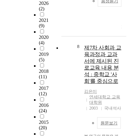
음성듣기
따라서 교감의 역할은
본
2026
t
년
학교조직에서 매우 중
(2)
연
i
영
요한 역할이라고 할
구
o
재
수 있는데 지금까지
2021
는
n
교
(9)
교감의 역할에 대한
2
a
육
개념적이고 구체적이
1
b
특
2020
지 못한 역할규정을
세
o
별
(4)
하고 있는 부분이 상
기
8
제7차 사회과 교
u
법
당히 많았다. 따라서
의
t
육과정과 교과
2019
의
교감의 역할에 대한
세
i
(5)
서에 제시된 진
공
좀더 명확한 규정과
계
n
표
로교육 내용 분
교감 한사람에 대한
화
2018
e
와
석 : 중학교 '사
과중하고 다양한 역할
,
(11)
f
더
을 맡기는 것은 학교
회'를 중심으로
국
f
불
재정적인 효과는 있을
제
2017
i
어
김은미
수 있으나 학교 조직
(12)
화
c
본
연세대학교 교육
의 관리와 교육의 내
무
i
대학원
격
실화 차원에서는 매우
2016
대
e
2003
국내석사
적
(24)
형식적으로 처리될 수
에
n
으
있는 소지가 충분하다
서
t
로
2015
고 할 수 있다. 따라서
원문보기
날
t
영
(20)
학교 조직에서 교감의
로
e
재
역할이 중요한 만큼