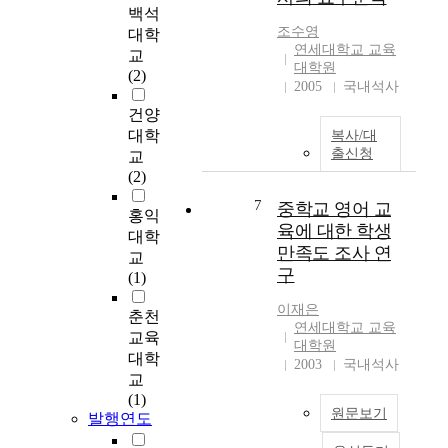
m
세
백석
역할은 조정자, 관리
s
에
조수영
자, 장학자, 인화조성
대학
t
발
연세대학교 교육
자로서의 역할로 대별
교
o
맞
대학원
할 수 있으나 실질적
(2)
o
2005
국내석사
추
으로 한 사람의 교감
b
어
이 이들 모든 중요한
건양
t
가
역할을 감당하는 데에
대학
복사/대
a
기
는 한계가 있으므로
출신청
교
i
위
향후는 조정자로서의
(2)
n
한
역할과 인화조성자로
u
7
중학교 영어 교
일
서의 역할 수행에 보
홍익
s
환
육에 대한 학생
다 큰 비중을 두어서
대학
e
으
만족도 조사 연
역할을 수행하도록 하
교
f
로
여야 할 필요성이 있
구
(1)
u
국
다고 생각된다. 본 연
l
내
이재은
구의 분석결과 교감의
춘천
i
에
연세대학교 교육
역할이 현실적으로 중
교육
n
대학원
서
간관리자로서 행정가
대학
f
2003
국내석사
도
로서 교육자로서 매우
교
o
2
다양하고 복잡한 역학
(1)
r
0
관계 하에서 이루어지
원문보기
발행연도
m
0
고 있음을 알 수 있다.
a
1