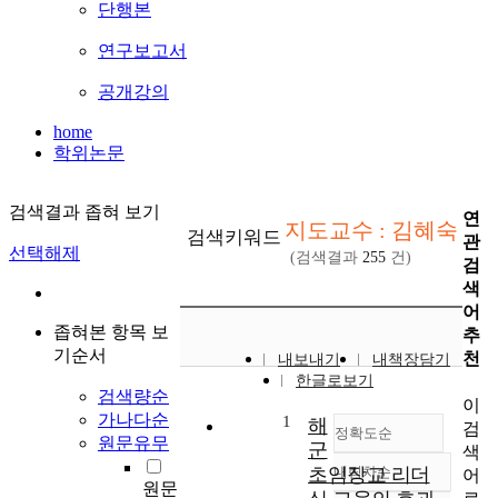
단행본
연구보고서
공개강의
home
학위논문
검색결과 좁혀 보기
연
지도교수 : 김혜숙
검색키워드
관
선택해제
(검색결과
255
건)
검
색
어
좁혀본 항목 보
추
기순서
천
내보내기
내책장담기
한글로보기
검색량순
이
가나다순
1
해
검
정확도순
원문유무
군
색
초임장교 리더
내림차순
어
정확도
원문