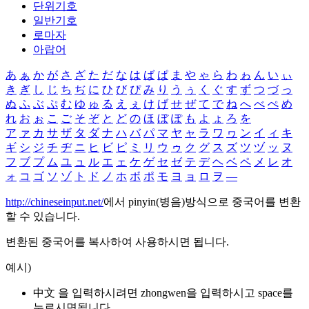
단위기호
일반기호
로마자
아랍어
あ
ぁ
か
が
さ
ざ
た
だ
な
は
ば
ぱ
ま
や
ゃ
ら
わ
ゎ
ん
い
ぃ
き
ぎ
し
じ
ち
ぢ
に
ひ
び
ぴ
み
り
う
ぅ
く
ぐ
す
ず
つ
づ
っ
ぬ
ふ
ぶ
ぷ
む
ゆ
ゅ
る
え
ぇ
け
げ
せ
ぜ
て
で
ね
へ
べ
ぺ
め
れ
お
ぉ
こ
ご
そ
ぞ
と
ど
の
ほ
ぼ
ぽ
も
よ
ょ
ろ
を
ア
ァ
カ
サ
ザ
タ
ダ
ナ
ハ
バ
パ
マ
ヤ
ャ
ラ
ワ
ヮ
ン
イ
ィ
キ
ギ
シ
ジ
チ
ヂ
ニ
ヒ
ビ
ピ
ミ
リ
ウ
ゥ
ク
グ
ス
ズ
ツ
ヅ
ッ
ヌ
フ
ブ
プ
ム
ユ
ュ
ル
エ
ェ
ケ
ゲ
セ
ゼ
テ
デ
ヘ
ベ
ペ
メ
レ
オ
ォ
コ
ゴ
ソ
ゾ
ト
ド
ノ
ホ
ボ
ポ
モ
ヨ
ョ
ロ
ヲ
―
http://chineseinput.net/
에서 pinyin(병음)방식으로 중국어를 변환
할 수 있습니다.
변환된 중국어를 복사하여 사용하시면 됩니다.
예시)
中文 을 입력하시려면
zhongwen
을 입력하시고 space를
누르시면됩니다.