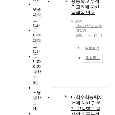
5
조정자로서의 역할과
중등학교 부적
어
인화조성자로서의 역
격교원에 대한
느
원광
할에 대한 요구사항에
탐색적 연구
때
대학
대한 적극적 해결방안
보
교
의 모색이 필요할 것
박정숙
다
(12)
으로 생각된다. 또한
연세대학교 교육
고
대학원
교감의 역할이 매우
조
아주
2005
국내석사
다양하고 비정형화 된
되
대학
역할이 많아서 역할혼
기
교
란이 초래될 수 있으
원문보기
시
(11)
며, 이로 인한 교사들
작
의 높은 역할 기대 수
음성듣기
T
하
이화
준에 비해서 역할 수
h
였
여자
행수준은 상대적으로
i
다
대학
낮아진 결과라고 생각
s
.
교
된다. 따라서 역할 수
s
이
(6)
행에 대한 인식을 높
t
러
이기 위해서는 역할
u
한
초당
수행의 범위를 명확히
d
6
세
대학수학능력시
대학
하는 것이 중요할 것
y
계
험에 대한 인문
으로 판단된다. 본 연
교
a
적
구를 종합하여 보면
계 고등학교 교
(4)
i
추
현재 중등교감의 주요
사의 요구분석