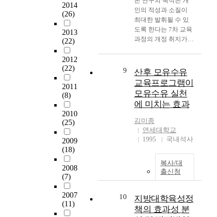
본 연구의 목적은 개
강
a
2014
교
교감의 바람직한 역할
인의 적성과 소질이
조
c
(26)
육
수행을 위해서 몇 가
최대한 발휘될 수 있
되
h
이
지의 정책적 제언이
도록 한다는 7차 교육
고
2013
e
시
가능하다. 첫째는 교
과정의 개정 취지가
있
(22)
r
작
감의 역할 모호와 역
사회과 교육과정과 교
는
s
되
할 범위의 불명확성으
과서에 어떻게 반영되
영
2012
t
었
로 교사들의 기대요구
(22)
어 있는지를 살펴보고
어
9
산후 모유수유
o
다
를 높이는 역할을 하
자 하는 것이다. 이를
활
p
교육프로그램이
.
게 되었으므로 교감의
2011
위해 사회과 교육과정
용
r
모유수유 실천
이
(8)
역할을 분명하게 설정
과 7개 출판사에서 발
능
o
후
에 미치는 효과
하고 확실한 임무를
행한 중학교 사회 교
력
p
국
2010
수행하게 하여야 할
과서의 진로 교육에
의
o
김미종
내
(25)
것이다. 둘째는 교감
관한 내용을 분석하였
필
s
연세대학교
영
의 역할 중에서 장학
다. 본 연구에서 진로
요
e
1995
국내석사
2009
재
자로서의 기능에 대해
교육의 내용을 분석하
성
s
(18)
교
서는 교사들의 기대수
여 얻은 결과는 다음
에
y
육
준이나 역할인식수준
복사/대
과 같다. 첫째, 7차 교
대
2008
s
의
출신청
이 모두 낮은 것으로
육과정은 진로 교육을
한
(7)
t
제
나타났다. 장학자로서
중요한 기본 철학의
인
e
도
의 역할에 대해서는
하나로 강조하고 있었
식
2007
10
m
지방대학육성정
적
지시·통제에서 오는
(11)
다. 선택 중심 교육과
과
a
책의 효과성 분
정
거부감을 해소하는 방
정 체제와 수준별 교
그
t