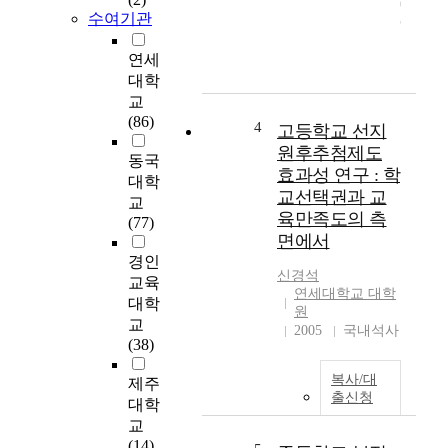
래
등교감의 역할에 대한
수여기관
에
요구사항을 분석하여
들
원만한 교감의 직무수
연세
어
행과 학교조직 관리개
대학
세
선에 도움이 되고 나
교
계
아가서 학교교육 목적
(86)
적
4
달성에 기여할 수 있
고등학교 선지
으
는 개선방안을 모색하
원후추첨제도
동국
로
고자 하였다. 교감의
효과성 연구 : 학
대학
우
역할에 대한 교사들의
교선택권과 교
교
수
인식을 분석한 결과를
육만족도의 측
(77)
한
종합하면 교감의 조정
면에서
인
자로서의 역할과 교감
경인
재
의 인화조성자로서의
신경석
교육
의
역할에 대해서 전반적
연세대학교 대학
대학
확
으로 높게 인식하고
원
보
교
있는 것으로 나타나서
2005
국내석사
에
(38)
조직 내에서의 인화단
대
결을 위한 교감의 역
복사/대
제주
한
할쇄신이 요구된다고
출신청
관
대학
할 수 있다. 따라서 교
심
교
감의 역할 중에서도
이
(14)