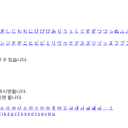
ぎ
し
じ
ち
ぢ
に
ひ
び
ぴ
み
り
う
ぅ
く
ぐ
す
ず
つ
づ
っ
ぬ
ふ
シ
ジ
チ
ヂ
ニ
ヒ
ビ
ピ
ミ
リ
ウ
ゥ
ク
グ
ス
ズ
ツ
ヅ
ッ
ヌ
フ
ブ
할 수 있습니다.
누르시면됩니다.
시면 됩니다.
ㅻ
ㅼ
ㅽ
ㅾ
ㅿ
ㆀ
ㆁ
ㆂ
ㆃ
ㆄ
ㆅ
ㆆ
ㆇ
ㆈ
ㆉ
ㆊ
ㆋ
ㆌ
ㆍ
ㆎ
θ
ι
κ
λ
μ
ν
ξ
ο
π
ρ
σ
τ
υ
φ
χ
ψ
ω