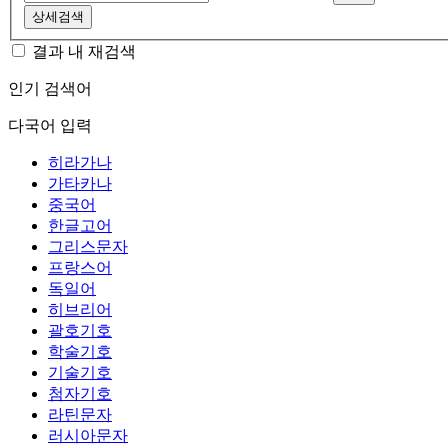
상세검색
결과 내 재검색
인기 검색어
다국어 입력
히라가나
가타카나
중국어
한글고어
그리스문자
프랑스어
독일어
히브리어
괄호기호
학술기호
기술기호
첨자기호
라틴문자
러시아문자