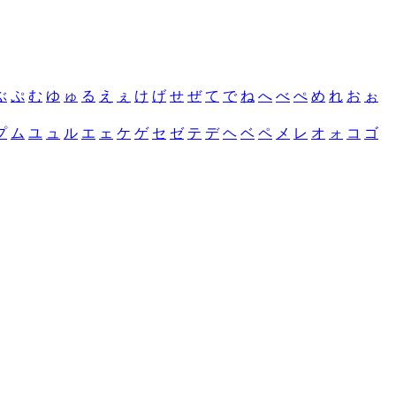
ぶ
ぷ
む
ゆ
ゅ
る
え
ぇ
け
げ
せ
ぜ
て
で
ね
へ
べ
ぺ
め
れ
お
ぉ
プ
ム
ユ
ュ
ル
エ
ェ
ケ
ゲ
セ
ゼ
テ
デ
ヘ
ベ
ペ
メ
レ
オ
ォ
コ
ゴ