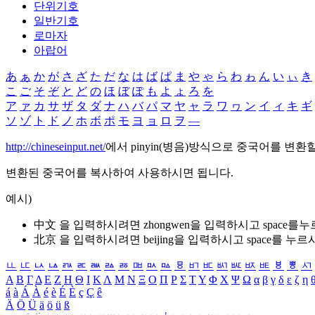
단위기호
일반기호
로마자
아랍어
あ
ぁ
か
が
さ
ざ
た
だ
な
は
ば
ぱ
ま
や
ゃ
ら
わ
ゎ
ん
い
ぃ
き
こ
ご
そ
ぞ
と
ど
の
ほ
ぼ
ぽ
も
よ
ょ
ろ
を
ア
ァ
カ
サ
ザ
タ
ダ
ナ
ハ
バ
パ
マ
ヤ
ャ
ラ
ワ
ヮ
ン
イ
ィ
キ
ギ
ソ
ゾ
ト
ド
ノ
ホ
ボ
ポ
モ
ヨ
ョ
ロ
ヲ
―
http://chineseinput.net/
에서 pinyin(병음)방식으로 중국어를 변환
변환된 중국어를 복사하여 사용하시면 됩니다.
예시)
中文 을 입력하시려면
zhongwen
을 입력하시고 space를
北京 을 입력하시려면
beijing
을 입력하시고 space를 누르
ㅥ
ㅦ
ㅧ
ㅨ
ㅩ
ㅪ
ㅫ
ㅬ
ㅭ
ㅮ
ㅯ
ㅰ
ㅱ
ㅲ
ㅳ
ㅴ
ㅵ
ㅶ
ㅷ
ㅸ
ㅹ
ㅺ
Α
Β
Γ
Δ
Ε
Ζ
Η
Θ
Ι
Κ
Λ
Μ
Ν
Ξ
Ο
Π
Ρ
Σ
Τ
Υ
Φ
Χ
Ψ
Ω
α
β
γ
δ
ε
ζ
η
á
à
Á
À
é
è
É
È
ç
Ç
ê
Ä
Ö
Ü
ä
ö
ü
ß