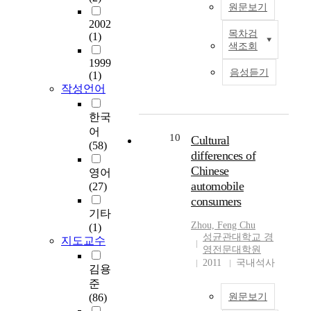
e
i
f
o
I
원문보기
u
레
f
d
o
f
D
s
2002
이
f
l
r
목차검
t
-
(1)
t
W
메
i
색조회
y
m
h
1
r
i
틸
c
.
e
i
9
1999
i
t
화
i
음성듣기
I
d
(1)
s
,
e
h
분
e
작성언어
n
f
s
w
s
t
석
n
t
o
t
h
,
h
을
t
h
r
한국
u
i
b
e
이
f
e
1
어
d
c
r
r
용
10
Cultural
e
p
5
(58)
y
h
e
a
하
differences of
r
a
1
i
c
a
p
여
t
Chinese
s
d
영어
s
a
k
i
투
i
automobile
t
a
(27)
t
n
i
d
명
l
f
i
consumers
o
b
n
e
세
i
기타
e
r
u
e
g
v
포
z
Zhou, Feng Chu
(1)
w
y
n
t
d
o
신
성균관대학교 경
a
지도교수
y
c
d
r
o
l
세
영전문대학원
t
e
o
e
a
w
u
포
2011
국내석사
i
김용
a
w
r
n
n
t
암
o
r
s
준
s
s
b
i
의
n
s
.
(86)
원문보기
t
m
o
o
새
a
,
T