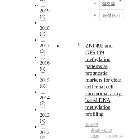
r
i
c
a
e
색조회
t
t
v
e
d
s
2019
i
p
e
p
a
h
음성듣기
(4)
s
h
f
r
h
a
i
o
a
e
u
v
2018
m
n
i
f
g
(2)
e
p
e
l
e
e
a
o
8
u
u
ZNF492 and
r
i
2017
g
r
s
r
(3)
e
m
GPR149
r
t
e
e
n
p
e
methylation
a
2016
r
s
c
a
a
patterns as
n
(6)
s
o
e
c
t
prognostic
t
,
f
i
t
e
markers for clear
2015
t
t
d
s
o
f
(8)
cell renal cell
o
h
a
u
n
f
carcinoma: array-
o
e
i
n
o
e
2014
b
based DNA
m
r
d
u
c
(7)
t
methylation
o
y
e
r
t
a
b
c
profiling
r
l
o
2013
i
i
o
g
i
(3)
n
n
김성민
l
w
o
v
t
s
충북대학교
e
s
i
e
2012
h
e
2020
국내박사
p
b
(2)
n
s
e