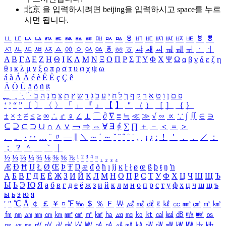
北京 을 입력하시려면
beijing
을 입력하시고 space를 누르
시면 됩니다.
ㅥ
ㅦ
ㅧ
ㅨ
ㅩ
ㅪ
ㅫ
ㅬ
ㅭ
ㅮ
ㅯ
ㅰ
ㅱ
ㅲ
ㅳ
ㅴ
ㅵ
ㅶ
ㅷ
ㅸ
ㅹ
ㅺ
ㅻ
ㅼ
ㅽ
ㅾ
ㅿ
ㆀ
ㆁ
ㆂ
ㆃ
ㆄ
ㆅ
ㆆ
ㆇ
ㆈ
ㆉ
ㆊ
ㆋ
ㆌ
ㆍ
ㆎ
Α
Β
Γ
Δ
Ε
Ζ
Η
Θ
Ι
Κ
Λ
Μ
Ν
Ξ
Ο
Π
Ρ
Σ
Τ
Υ
Φ
Χ
Ψ
Ω
α
β
γ
δ
ε
ζ
η
θ
ι
κ
λ
μ
ν
ξ
ο
π
ρ
σ
τ
υ
φ
χ
ψ
ω
á
à
Á
À
é
è
É
È
ç
Ç
ê
Ä
Ö
Ü
ä
ö
ü
ß
ְ
ֳ
ֲ
ֱ
ָ
ַ
ֵ
ֶ
ִ
ֹ
ּ
ֻ
ׂ
ׁ
ּ
ב
ה
נ
מ
צ
ת
ץ
ש
ד
ג
כ
ע
י
ח
ל
ך
ף
ק
ר
א
ט
ו
ן
ם
פ
‘
’
“
”
〔
〕
〈
〉
「
」
『
』
【
】
＂
（
）
［
］
｛
｝
±
×
÷
≠
≤
≥
∞
∴
♂
♀
∠
⊥
⌒
∂
∇
≡
≒
≪
≫
√
∽
∝
∵
∫
∬
∈
∋
⊆
⊇
⊂
⊃
∪
∩
∧
∨
￢
⇒
⇔
∀
∃
∮
∑
∏
＋
－
＜
＝
＞
、
。
·
‥
…
¨
〃
―
∥
＼
∼
´
～
ˇ
˘
˝
˚
˙
¸
˛
¡
¿
ː
！
＇
，
．
／
：
；
？
＾
＿
｀
｜
½
⅓
⅔
¼
¾
⅛
⅜
⅝
⅞
¹
²
³
⁴
ⁿ
₁
₂
₃
₄
Æ
Ð
Ħ
Ĳ
Ł
Ø
Œ
Þ
Ŧ
Ŋ
æ
đ
ð
ħ
ı
ĳ
ĸ
ŀ
ł
ø
œ
ß
þ
ŧ
ŋ
ŉ
А
Б
В
Г
Д
Е
Ё
Ж
З
И
Й
К
Л
М
Н
О
П
Р
С
Т
У
Ф
Х
Ц
Ч
Ш
Щ
Ъ
Ы
Ь
Э
Ю
Я
а
б
в
г
д
е
ё
ж
з
и
й
к
л
м
н
о
п
р
с
т
у
ф
х
ц
ч
ш
щ
ъ
ы
ь
э
ю
я
′
″
℃
Å
￠
￡
￥
¤
℉
‰
＄
％
Ｆ
￦
㎕
㎖
㎗
ℓ
㎘
㏄
㎣
㎤
㎥
㎦
㎙
㎚
㎛
㎜
㎝
㎞
㎟
㎠
㎡
㎢
㏊
㎍
㎎
㎏
㏏
㎈
㎉
㏈
㎧
㎨
㎰
㎱
㎲
㎳
㎴
㎵
㎶
㎷
㎸
㎹
㎀
㎁
㎂
㎃
㎄
㎺
㎻
㎽
㎾
㎿
㎐
㎑