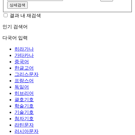
상세검색
결과 내 재검색
인기 검색어
다국어 입력
히라가나
가타카나
중국어
한글고어
그리스문자
프랑스어
독일어
히브리어
괄호기호
학술기호
기술기호
첨자기호
라틴문자
러시아문자