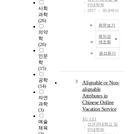
반대학원
사회
2017
국내박사
과학
(26)
원문보기
의약
목차검
학
W
색조회
(26)
i
t
음성듣기
인문
h
학
t
(15)
h
e
공학
g
3
Alignable or Non-
(14)
r
alignable
o
Attributes in
자연
w
Chinese Online
과학
t
Vacation Service
(3)
h
o
XU LEI
예술
f
성균관대학교 일
체육
U
반대학원
(2)
b