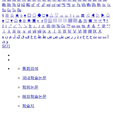
㎒
㎓
㎔
Ω
㏀
㏁
㎊
㎋
㎌
㏖
㏅
㎭
㎮
㎯
㏛
㎩
㎪
㎫
㎬
㏝
㏐
㏓
㏃
㏉
㏜
㏆
§
※
☆
★
○
●
◎
◇
◆
□
■
△
▽
→
←
↑
↓
↔
〓
◁
◀
▷
▶
♤
♠
♡
♥
♧
♣
⊙
◈
▣
◐
◑
▒
▤
▥
▨
▧
▦
▩
♨
☏
☎
☜
☞
¶
†
‡
↕
↗
↙
↖
↘
♭
♩
♪
♬
㉿
㈜
№
㏇
™
㏂
㏘
℡
＃
＆
＊
＠
ª
º
ⅰ
ⅱ
ⅲ
ⅳ
ⅴ
ⅵ
ⅶ
ⅷ
ⅸ
ⅹ
Ⅰ
Ⅱ
Ⅲ
Ⅳ
Ⅴ
Ⅵ
Ⅶ
Ⅷ
Ⅸ
Ⅹ
ا
ب
ت
ث
ج
ح
خ
د
ذ
ر
ز
س
ش
ص
ض
ط
ظ
ع
غ
ف
ق
ک
ل
م
ن
ه
و
ی
닫기
통합검색
국내학술논문
학위논문
해외학술논문
학술지