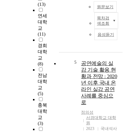
w
O
(13)
원문보기
t
2
h
O
연세
목차검
A
,
s
대학
색조회
l
C
e
교
o
h
r
(11)
음성듣기
n
i
v
g
n
i
경희
w
e
c
대학
i
s
e
교
t
e
5
s
공연예술의 실
(8)
h
o
a
감 기술 활용 현
t
n
r
전남
황과 전망 : 2020
h
l
e
대학
년 이후 국내 온
e
i
e
교
라인 실감 공연
m
n
m
(5)
사례를 중심으
o
e
e
로
b
v
r
충북
i
a
g
대학
정의성
l
c
i
교
서경대학교 대학
e
a
n
(3)
원
c
t
g
2023
국내석사
o