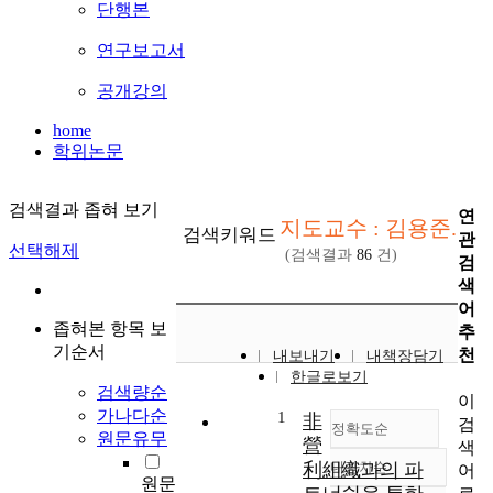
단행본
연구보고서
공개강의
home
학위논문
검색결과 좁혀 보기
연
지도교수 : 김용준.
검색키워드
관
선택해제
(검색결과
86
건)
검
색
어
좁혀본 항목 보
추
기순서
천
내보내기
내책장담기
한글로보기
검색량순
이
가나다순
1
非
검
정확도순
원문유무
營
색
利組織과의 파
내림차순
어
정확도
원문