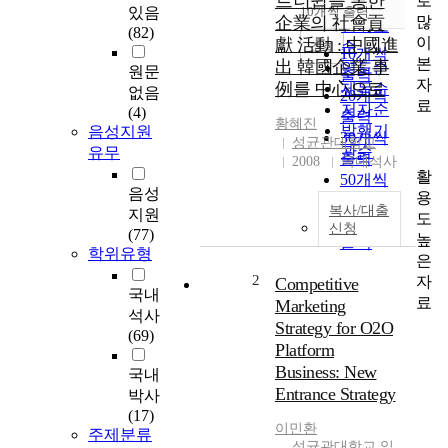
트너쉽을 통한
로
순
있음
10개씩 출력
내림차순
많
企業의 社會貢
인기도
(82)
이
獻 活動 : 中國進
순
조회
10개씩
본
出 韓國企業 事
연도순
원문
출력
자
例를 中心으로
제목순
없음
20개씩
료
저자순
(4)
출력
황혜진
발행기
음성지원
30개씩
성균관대학교
관순
유무
출력
2008
국내석사
활
50개씩
음성
용
출력
복사/대출
지원
도
100개씩
신청
(77)
높
출력
학위유형
은
2
자
Competitive
국내
료
Marketing
석사
Strategy for O2O
(69)
Platform
Business: New
국내
Entrance Strategy
박사
(17)
이민환
주제분류
성균관대학교 일