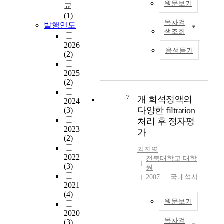
원문보기
교
n
o
r
t
(1)
i
p
e
i
목차검
발행연도
n
D
i
d
o
색조회
c
i
n
i
n
2026
r
a
g
n
,
음성듣기
(2)
e
g
a
D
a
a
n
n
e
n
2025
s
o
d
c
d
(2)
i
s
c
e
t
n
i
o
m
7
h
개 희석정액의
2024
g
s
n
b
e
다양한 filtration
(3)
n
o
s
e
s
처리 후 정자평
u
n
u
r
e
2023
가
m
r
m
2
(2)
O
b
e
e
0
2
김진영
e
p
r
1
2022
O
전북대학교 대학
r
r
(3)
s
9
원
s
o
o
’
,
2007
국내석사
e
2021
f
d
c
h
r
(4)
s
u
h
a
v
원문보기
m
c
o
s
i
2020
a
t
i
h
c
목차검
(3)
I