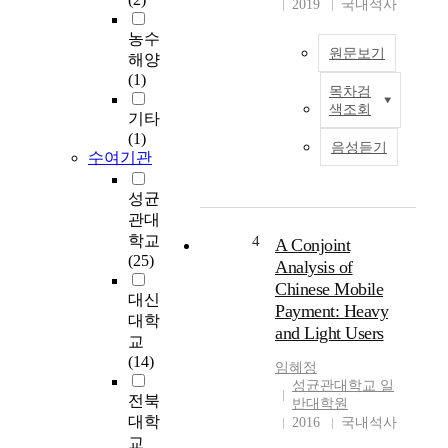
2019
국내석사
e
농수
r
원문보기
해양
a
(1)
n
목차검
W
d
색조회
i
기타
A
t
(1)
i
음성듣기
수여기관
h
r
t
b
h
성균
n
e
관대
b
e
학교
,
4
A Conjoint
c
(25)
a
Analysis of
o
v
Chinese Mobile
n
대신
a
Payment: Heavy
o
대학
r
and Light Users
m
i
교
i
e
(14)
임혜정
c
t
성균관대학교 일
g
전북
y
반대학원
r
o
대학
2016
국내석사
o
f
교