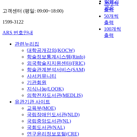
발행기
e
30개씩
d
u
o
e
u
e
d
예
관순
s
출력
u
c
r
d
고객센터 (평일: 09:00~18:00)
g
s
t
측
e
s
t
50개씩
s
g
e
.
h
능
s
1599-3122
t
i
출력
o
r
p
O
e
력
e
r
v
f
e
100개씩
o
2
i
을
ARS 번호안내
m
y
e
C
a
출력
t
O
n
평
e
h
f
h
t
e
s
c
가
관련누리집
n
a
a
i
d
n
e
r
하
대학공개강의(KOCW)
,
s
i
n
a
t
r
e
고
학술정보통계시스템(Rinfo)
v
a
l
e
m
i
v
a
자
외국학술지지원센터(FRIC)
a
c
u
s
a
a
i
s
하
학술관계분석서비스(SAM)
r
h
r
e
g
l
c
i
였
i
사서커뮤니티
i
e
o
e
a
e
n
다
o
기관회원
e
s
n
t
n
s
g
.
u
지식나눔(LOOK)
v
,
l
o
d
,
d
s
의학전자도서관(MEDLIS)
e
u
i
K
i
i
i
재
m
d
l
유관기관 사이트
n
o
s
n
f
료
e
r
t
교육부(MOE)
e
r
g
c
f
및
t
a
r
v
e
국립장애인도서관(NLD)
r
l
u
방
h
p
a
a
a
국립중앙도서관(NL)
o
u
s
법
o
i
s
c
'
w
국회도서관(NAL)
d
i
:
d
d
o
a
s
i
i
연구윤리정보포털(CRE)
o
암
s