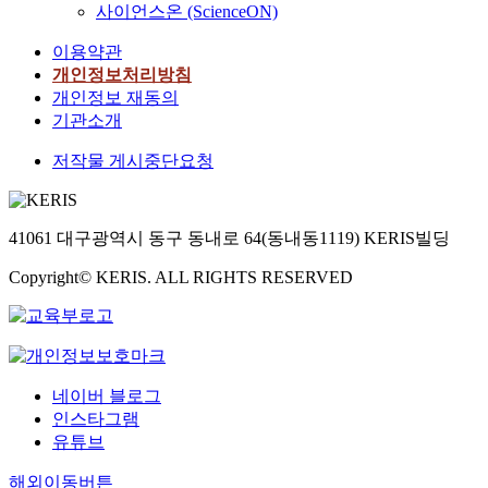
d
n
t
p
n
n
사이언스온 (ScienceON)
n
특
h
e
o
i
e
g
g
o
이
a
v
g
o
r
이용약관
f
t
f
메
v
e
r
n
f
a
개인정보처리방침
h
w
틸
e
l
a
c
o
s
e
개인정보 재동의
i
화
b
o
p
o
r
t
s
기관소개
r
표
e
p
h
n
m
e
h
e
지
e
m
y
s
i
저작물 게시중단요청
r
a
l
자
n
e
(
u
n
t
r
e
를
d
n
S
m
g
h
i
s
선
e
t
A
e
a
a
n
s
별
41061 대구광역시 동구 동내로 64(동내동1119) KERIS빌딩
v
a
6
r
r
n
g
n
하
e
n
0
s
t
a
e
e
기
Copyright© KERIS. ALL RIGHTS RESERVED
l
d
0
a
s
n
c
t
위
o
h
,
n
i
y
o
w
하
p
a
M
d
n
o
n
o
여
e
s
e
t
d
t
o
r
본
d
b
d
o
u
h
m
k
기
b
네이버 블로그
e
i
e
s
e
y
,
관
u
c
s
인스타그램
x
t
r
,
s
의
t
o
o
유튜브
p
r
c
a
m
투
m
m
n
l
y
o
r
a
명
o
해외이동버튼
e
,
o
,
u
e