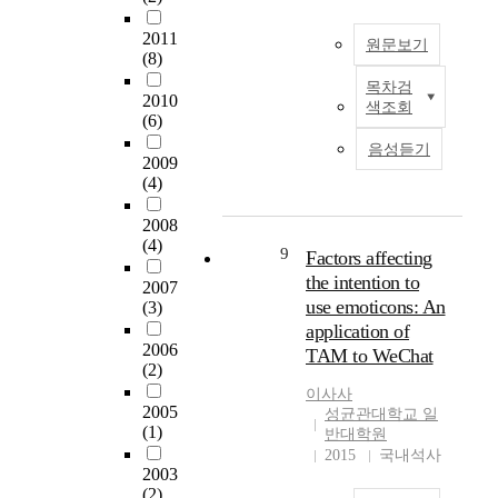
m
a
y
g
a
s
e
2011
y
u
h
n
t
원문보기
n
(8)
m
l
u
d
r
w
e
t
g
s
목차검
u
목
2010
i
n
r
색조회
e
o
c
적
(6)
t
t
a
c
c
t
:
h
음성듣기
i
s
h
i
u
본
2009
g
n
o
a
e
r
(4)
연
o
d
n
n
t
e
구
o
u
o
g
y
o
2008
는
d
s
g
e
a
(4)
f
환
9
Factors affecting
q
t
r
.
s
e
자
u
the intention to
r
a
T
a
2007
x
조
a
use emoticons: An
y
p
(3)
h
w
i
직
l
g
h
application of
e
h
s
표
i
2006
r
y
p
o
TAM to WeChat
t
본
t
(2)
o
w
u
l
i
의
y
이사사
w
a
r
e
n
마
2005
f
성균관대학교 일
s
s
p
.
g
이
(1)
반대학원
o
r
p
o
C
i
크
2015
국내석사
r
a
e
s
O
n
로
2003
a
p
r
e
V
d
(2)
어