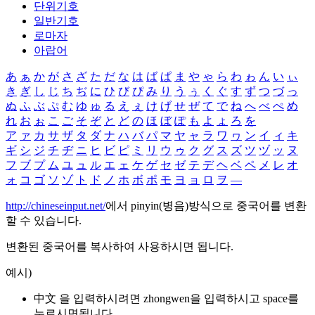
단위기호
일반기호
로마자
아랍어
あ
ぁ
か
が
さ
ざ
た
だ
な
は
ば
ぱ
ま
や
ゃ
ら
わ
ゎ
ん
い
ぃ
き
ぎ
し
じ
ち
ぢ
に
ひ
び
ぴ
み
り
う
ぅ
く
ぐ
す
ず
つ
づ
っ
ぬ
ふ
ぶ
ぷ
む
ゆ
ゅ
る
え
ぇ
け
げ
せ
ぜ
て
で
ね
へ
べ
ぺ
め
れ
お
ぉ
こ
ご
そ
ぞ
と
ど
の
ほ
ぼ
ぽ
も
よ
ょ
ろ
を
ア
ァ
カ
サ
ザ
タ
ダ
ナ
ハ
バ
パ
マ
ヤ
ャ
ラ
ワ
ヮ
ン
イ
ィ
キ
ギ
シ
ジ
チ
ヂ
ニ
ヒ
ビ
ピ
ミ
リ
ウ
ゥ
ク
グ
ス
ズ
ツ
ヅ
ッ
ヌ
フ
ブ
プ
ム
ユ
ュ
ル
エ
ェ
ケ
ゲ
セ
ゼ
テ
デ
ヘ
ベ
ペ
メ
レ
オ
ォ
コ
ゴ
ソ
ゾ
ト
ド
ノ
ホ
ボ
ポ
モ
ヨ
ョ
ロ
ヲ
―
http://chineseinput.net/
에서 pinyin(병음)방식으로 중국어를 변환
할 수 있습니다.
변환된 중국어를 복사하여 사용하시면 됩니다.
예시)
中文 을 입력하시려면
zhongwen
을 입력하시고 space를
누르시면됩니다.