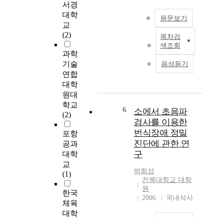
i
,
서경
m
o
s
대학
원문보기
m
n
u
교
e
m
g
(2)
목차검
r
a
C
g
색조회
c
r
O
e
과학
e
k
V
s
기술
음성듣기
m
e
I
t
연합
a
t
D
i
대학
r
i
-
n
원대
k
s
1
g
학교
e
r
9
n
6
소에서 초음파
(2)
t
a
,
e
검사를 이용한
’
p
w
w
번식장애 정밀
포항
s
i
h
v
진단에 관한 연
공과
r
d
i
a
구
대학
i
l
c
l
교
s
y
h
u
박희섭
(1)
e
d
o
e
전북대학교 대학
a
e
c
c
원
한국
n
v
c
r
2006
국내석사
체육
d
e
u
e
대학
a
l
r
a