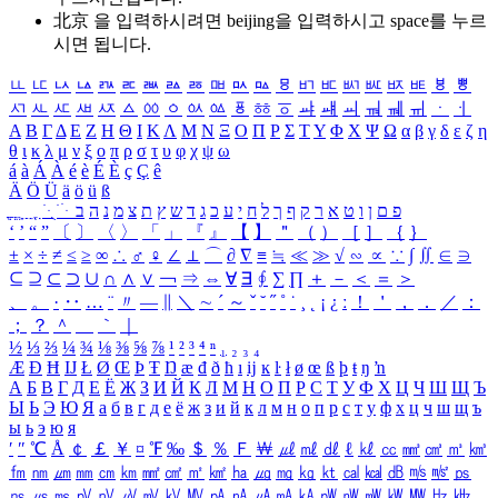
北京 을 입력하시려면
beijing
을 입력하시고 space를 누르
시면 됩니다.
ㅥ
ㅦ
ㅧ
ㅨ
ㅩ
ㅪ
ㅫ
ㅬ
ㅭ
ㅮ
ㅯ
ㅰ
ㅱ
ㅲ
ㅳ
ㅴ
ㅵ
ㅶ
ㅷ
ㅸ
ㅹ
ㅺ
ㅻ
ㅼ
ㅽ
ㅾ
ㅿ
ㆀ
ㆁ
ㆂ
ㆃ
ㆄ
ㆅ
ㆆ
ㆇ
ㆈ
ㆉ
ㆊ
ㆋ
ㆌ
ㆍ
ㆎ
Α
Β
Γ
Δ
Ε
Ζ
Η
Θ
Ι
Κ
Λ
Μ
Ν
Ξ
Ο
Π
Ρ
Σ
Τ
Υ
Φ
Χ
Ψ
Ω
α
β
γ
δ
ε
ζ
η
θ
ι
κ
λ
μ
ν
ξ
ο
π
ρ
σ
τ
υ
φ
χ
ψ
ω
á
à
Á
À
é
è
É
È
ç
Ç
ê
Ä
Ö
Ü
ä
ö
ü
ß
ְ
ֳ
ֲ
ֱ
ָ
ַ
ֵ
ֶ
ִ
ֹ
ּ
ֻ
ׂ
ׁ
ּ
ב
ה
נ
מ
צ
ת
ץ
ש
ד
ג
כ
ע
י
ח
ל
ך
ף
ק
ר
א
ט
ו
ן
ם
פ
‘
’
“
”
〔
〕
〈
〉
「
」
『
』
【
】
＂
（
）
［
］
｛
｝
±
×
÷
≠
≤
≥
∞
∴
♂
♀
∠
⊥
⌒
∂
∇
≡
≒
≪
≫
√
∽
∝
∵
∫
∬
∈
∋
⊆
⊇
⊂
⊃
∪
∩
∧
∨
￢
⇒
⇔
∀
∃
∮
∑
∏
＋
－
＜
＝
＞
、
。
·
‥
…
¨
〃
―
∥
＼
∼
´
～
ˇ
˘
˝
˚
˙
¸
˛
¡
¿
ː
！
＇
，
．
／
：
；
？
＾
＿
｀
｜
½
⅓
⅔
¼
¾
⅛
⅜
⅝
⅞
¹
²
³
⁴
ⁿ
₁
₂
₃
₄
Æ
Ð
Ħ
Ĳ
Ł
Ø
Œ
Þ
Ŧ
Ŋ
æ
đ
ð
ħ
ı
ĳ
ĸ
ŀ
ł
ø
œ
ß
þ
ŧ
ŋ
ŉ
А
Б
В
Г
Д
Е
Ё
Ж
З
И
Й
К
Л
М
Н
О
П
Р
С
Т
У
Ф
Х
Ц
Ч
Ш
Щ
Ъ
Ы
Ь
Э
Ю
Я
а
б
в
г
д
е
ё
ж
з
и
й
к
л
м
н
о
п
р
с
т
у
ф
х
ц
ч
ш
щ
ъ
ы
ь
э
ю
я
′
″
℃
Å
￠
￡
￥
¤
℉
‰
＄
％
Ｆ
￦
㎕
㎖
㎗
ℓ
㎘
㏄
㎣
㎤
㎥
㎦
㎙
㎚
㎛
㎜
㎝
㎞
㎟
㎠
㎡
㎢
㏊
㎍
㎎
㎏
㏏
㎈
㎉
㏈
㎧
㎨
㎰
㎱
㎲
㎳
㎴
㎵
㎶
㎷
㎸
㎹
㎀
㎁
㎂
㎃
㎄
㎺
㎻
㎽
㎾
㎿
㎐
㎑