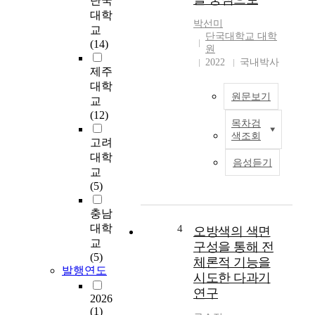
단국
n
대학
박선미
g
교
단국대학교 대학
v
(14)
원
o
2022
국내박사
n
제주
G
대학
원문보기
o
교
e
(12)
목차검
t
본
색조회
h
논
고려
e
문
대학
음성듣기
,
은
교
1
‘
(5)
7
1
4
7
충남
9
세
대학
4
오방색의 색면
~
기
교
구성을 통해 전
1
독
(5)
체론적 기능을
8
일
발행연도
시도한 다과기
3
합
연구
2
창
2026
)
음
(1)