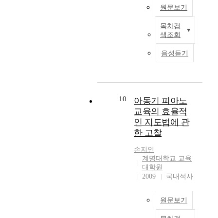
e
와
아
8
r
한
원문보기
i
심
노
5
e
분
n
미
교
6
c
석
목차검
사
t
를
육
)
o
색조회
>
람
h
반
을
등
m
등
의
e
영
받
음성듣기
낭
b
세
지
c
하
고
만
i
부
능
l
는
있
주
n
분
은
a
주
다
의
e
으
대
s
요
.
작
d
로
부
s
10
아동기 피아노
한
피
곡
w
나
분
i
교육의 효율적
매
아
가
i
누
유
c
개
노
인 지도법에 관
들
t
어
아
i
(
교
한 고찰
에
h
음
기
s
媒
육
게
f
악
에
m
介
을
손지인
피
o
을
완
p
계명대학교 교육
)
책
아
r
분
성
e
대학원
로
임
노
m
석
된
r
2009
국내석사
페
지
와
a
해
다
i
이
고
결
t
보
.
o
퍼
있
합
i
원문보기
았
사
d
커
는
한
v
다
람
,
팅
교