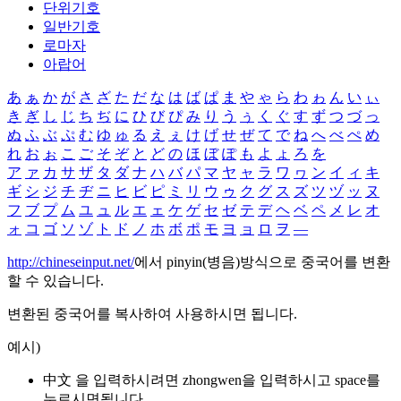
단위기호
일반기호
로마자
아랍어
あ
ぁ
か
が
さ
ざ
た
だ
な
は
ば
ぱ
ま
や
ゃ
ら
わ
ゎ
ん
い
ぃ
き
ぎ
し
じ
ち
ぢ
に
ひ
び
ぴ
み
り
う
ぅ
く
ぐ
す
ず
つ
づ
っ
ぬ
ふ
ぶ
ぷ
む
ゆ
ゅ
る
え
ぇ
け
げ
せ
ぜ
て
で
ね
へ
べ
ぺ
め
れ
お
ぉ
こ
ご
そ
ぞ
と
ど
の
ほ
ぼ
ぽ
も
よ
ょ
ろ
を
ア
ァ
カ
サ
ザ
タ
ダ
ナ
ハ
バ
パ
マ
ヤ
ャ
ラ
ワ
ヮ
ン
イ
ィ
キ
ギ
シ
ジ
チ
ヂ
ニ
ヒ
ビ
ピ
ミ
リ
ウ
ゥ
ク
グ
ス
ズ
ツ
ヅ
ッ
ヌ
フ
ブ
プ
ム
ユ
ュ
ル
エ
ェ
ケ
ゲ
セ
ゼ
テ
デ
ヘ
ベ
ペ
メ
レ
オ
ォ
コ
ゴ
ソ
ゾ
ト
ド
ノ
ホ
ボ
ポ
モ
ヨ
ョ
ロ
ヲ
―
http://chineseinput.net/
에서 pinyin(병음)방식으로 중국어를 변환
할 수 있습니다.
변환된 중국어를 복사하여 사용하시면 됩니다.
예시)
中文 을 입력하시려면
zhongwen
을 입력하시고 space를
누르시면됩니다.