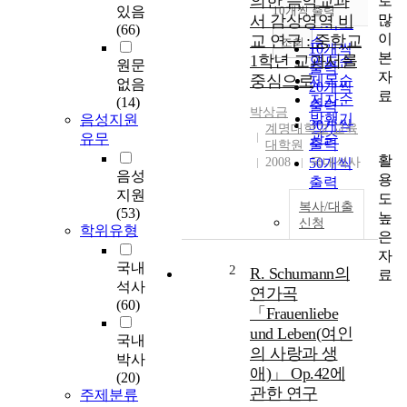
의한 음악교과
로
순
있음
10개씩 출력
내림차순
많
서 감상영역 비
인기도
(66)
이
교 연구 : 중학교
순
조회
10개씩
본
1학년 교과서를
연도순
원문
출력
자
중심으로
제목순
없음
20개씩
료
저자순
(14)
출력
박상금
발행기
음성지원
30개씩
계명대학교 교육
관순
유무
출력
대학원
활
2008
50개씩
국내석사
음성
용
출력
지원
도
100개씩
복사/대출
(53)
높
출력
신청
학위유형
은
자
국내
2
R. Schumann의
료
석사
연가곡
(60)
「Frauenliebe
und Leben(여인
국내
의 사랑과 생
박사
애)」 Op.42에
(20)
관한 연구
주제분류