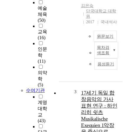
김은숙
예술
단국대학교 대학
체육
원
(50)
2017
국내석사
교육
원문보기
(16)
목차검
인문
괴
색조회
학
테
(11)
(
음성듣기
J
의약
o
학
h
(5)
a
수여기관
n
3
17세기 독일 합
n
창음악의 가사
계명
W
표현 연구 : 하인
o
대학
리히 쉿츠
l
교
Musikalische
f
(43)
Exequien 1악장
g
을 중심으로
a