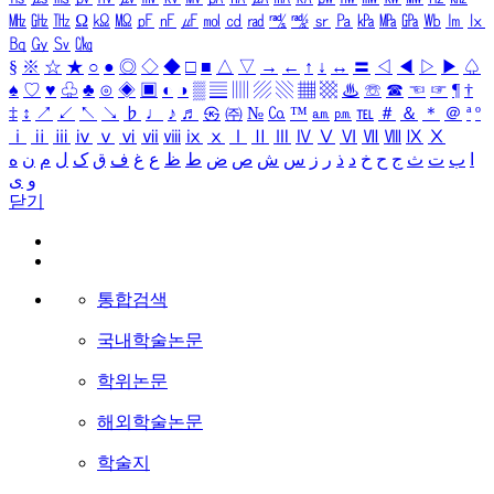
㎒
㎓
㎔
Ω
㏀
㏁
㎊
㎋
㎌
㏖
㏅
㎭
㎮
㎯
㏛
㎩
㎪
㎫
㎬
㏝
㏐
㏓
㏃
㏉
㏜
㏆
§
※
☆
★
○
●
◎
◇
◆
□
■
△
▽
→
←
↑
↓
↔
〓
◁
◀
▷
▶
♤
♠
♡
♥
♧
♣
⊙
◈
▣
◐
◑
▒
▤
▥
▨
▧
▦
▩
♨
☏
☎
☜
☞
¶
†
‡
↕
↗
↙
↖
↘
♭
♩
♪
♬
㉿
㈜
№
㏇
™
㏂
㏘
℡
＃
＆
＊
＠
ª
º
ⅰ
ⅱ
ⅲ
ⅳ
ⅴ
ⅵ
ⅶ
ⅷ
ⅸ
ⅹ
Ⅰ
Ⅱ
Ⅲ
Ⅳ
Ⅴ
Ⅵ
Ⅶ
Ⅷ
Ⅸ
Ⅹ
ا
ب
ت
ث
ج
ح
خ
د
ذ
ر
ز
س
ش
ص
ض
ط
ظ
ع
غ
ف
ق
ک
ل
م
ن
ه
و
ی
닫기
통합검색
국내학술논문
학위논문
해외학술논문
학술지