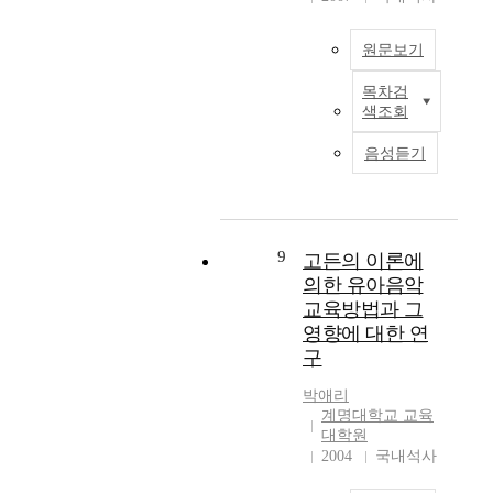
비
영
닌
e
s
에
한
전
x
e
의
원문보기
다
인
a
l
한
.
적
n
h
가
목차검
B
도
교
d
a
사
색조회
e
자
육
e
s
표
e
기
으
r
b
음성듣기
현
t
문
로
S
e
>
h
화
인
c
e
,
o
처
식
h
n
<
v
럼
되
u
m
음
e
9
고든의 이론에
이
고
m
a
악
n
는
있
의한 유아음악
a
d
수
a
동
어
교육방법과 그
n
e
사
s
일
서
n
a
영향에 대한 연
학
a
하
많
,
n
적
구
c
게
은
1
e
음
o
인
아
8
w
박애리
형
m
류
동
계명대학교 교육
1
f
이
p
의
들
대학원
0
i
론
o
2004
국내석사
지
이
~
g
에
s
혜
피
1
u
의