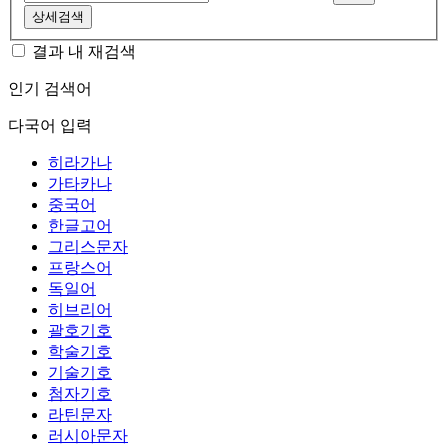
상세검색
결과 내 재검색
인기 검색어
다국어 입력
히라가나
가타카나
중국어
한글고어
그리스문자
프랑스어
독일어
히브리어
괄호기호
학술기호
기술기호
첨자기호
라틴문자
러시아문자