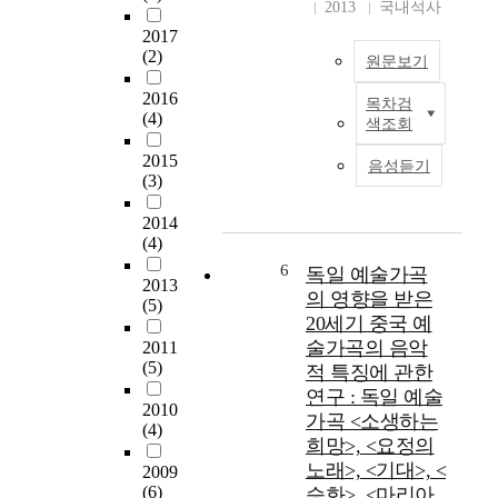
9
t
게
2013
국내석사
7
a
해
2017
~
n
석
(2)
원문보기
1
t
하
8
t
는
2016
목차검
페
5
h
것
(4)
색조회
이
6
i
을
퍼
)
n
2015
목
음성듣기
컷
(3)
로
g
적
팅
이
s
으
은
2014
어
t
로
(4)
중
지
o
한
국
6
는
u
독일 예술가곡
다
2013
의
독
s
.
의 영향을 받은
(5)
전
일
e
20세기 중국 예
통
시
n
이
술가곡의 음악
2011
적
문
o
를
(5)
적 특징에 관한
인
학
t
위
연구 : 독일 예술
예
의
a
해
2010
가곡 <소생하는
술
발
s
,
(4)
희망>, <요정의
중
달
a
쉿
에
노래>, <기대>, <
은
n
2009
츠
서
(6)
승화>, <마리아
슈
i
의