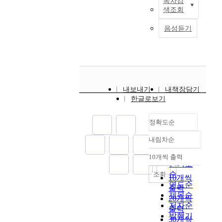
목차검
새
e
.
본
의
a
이
사
색조회
로
f
연
여
l
라
들
운
u
그
구
러
o
음성듣기
는
은
예
n
중
는
가
n
예
피
술
c
에
우
지
g
술
아
가
t
서
리
지
w
적
노
곡
i
도
나
능
i
특
교
(
o
리
라
가
t
징
육
L
n
듬
음
운
h
을
을
내보내기
내책장담기
i
s
분
악
데
H
도
성
한글로보기
e
f
석
교
음
a
자
공
d
r
은
육
악
y
기
적
)
o
본
정확도순
의
적
d
라
으
을
m
논
대
지
n
는
로
내림차순
꽃
t
문
명
정확도
능
a
재
이
피
h
의
사
순
은
n
10개씩 출력
질
끌
내림차순
게
e
가
화
인기도
가
d
에
기
하
o
장
되
순
장
조회
M
10개씩
접
위
였
n
핵
어
먼
연도순
o
출력
목
해
다
l
심
있
저
제목순
z
한
어
20개씩
.
y
적
으
나
a
저자순
것
느
출력
b
인
며
타
r
발행기
은
교
30개씩
낭
e
부
가