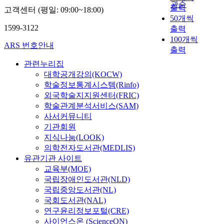
나
t
관순
새
재
출력
만
i
분
고객센터 (평일: 09:00~18:00)
장
며
,
로
가
주
n
50개씩
으
보
음
h
운
아
1599-3122
의
g
출력
로
편
악
a
시
동
음
s
‘
100개씩
화
은
d
ARS 번호안내
도
들
악
e
코
출력
된
지
e
와
에
의
r
랄
피
능
s
관련누리집
탐
게
대
v
리
아
발
t
대학공개강의(KOCW)
구
가
표
e
듬
노
달
a
학술정보통계시스템(Rinfo)
로
장
적
d
분
교
을
b
외국학술지지원센터(FRIC)
서
알
인
f
석
수
돕
l
학술관계분석서비스(SAM)
,
맞
작
u
’
법
는
i
본
고
사서커뮤니티
곡
n
,
에
다
s
연
효
기관회원
가
c
2
관
는
h
구
율
지식나눔(LOOK)
인
t
분
해
것
e
자
적
의학전자도서관(MEDLIS)
슈
i
법
알
은
d
는
인
만
o
유관기관 사이트
과
아
잘
V
우
지
은
n
교육부(MOE)
3
보
알
i
선
를
독
,
분
국립장애인도서관(NLD)
고
려
e
관
구
일
h
법
국립중앙도서관(NL)
재
진
n
련
별
의
a
에
평
국회도서관(NAL)
사
n
된
하
예
r
의
가
연구윤리정보포털(CRE)
실
e
참
여
술
m
한
하
사이언스온 (ScienceON)
이
s