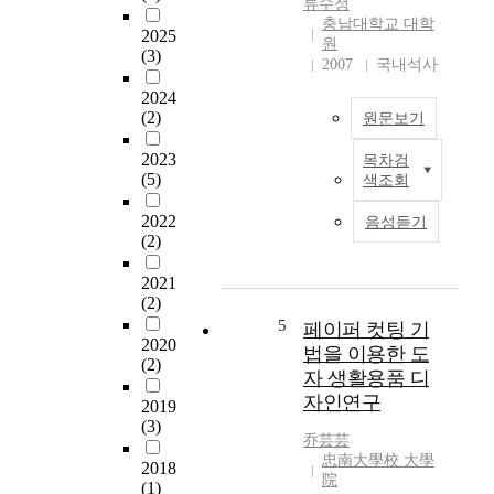
류수정
에
악
충남대학교 대학
서
2025
의
원
(3)
하
가
2007
국내석사
이
사
2024
네
표
(2)
원문보기
(
현
H
’
2023
목차검
e
A
이
(5)
색조회
i
v
라
n
e
는
2022
음성듣기
r
s
주
(2)
i
s
제
c
e
로
2021
h
l
바
(2)
H
h
로
5
페이퍼 컷팅 기
e
a
2020
크
법을 이용한 도
(2)
i
s
음
자 생활용품 디
n
i
악
자인연구
2019
e
m
을
(3)
,
p
올
乔芸芸
1
o
바
忠南大學校 大學
2018
7
r
르
院
(1)