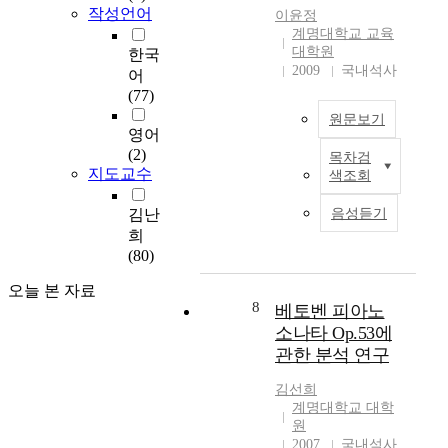
사
,
c
을
작성언어
이윤정
람
1
u
통
계명대학교 교육
들
7
l
해
대학원
한국
의
9
t
<
2009
국내석사
어
심
7
u
가
(77)
리
~
r
사
원문보기
특
1
a
표
영어
징
8
l
현
(2)
목차검
,
피
2
s
을
지도교수
색조회
생
아
8
p
위
활
노
)
a
한
김난
음성듣기
에
교
와
c
리
희
대
육
슈
e
듬
(80)
한
은
만
.
분
추
지
(
석
오늘 본 자료
구
식
8
R
A
베토벤 피아노
>
와
위
o
l
,
소나타 Op.53에
심
주
b
s
<
관한 분석 연구
미
의
e
o
다
정
교
r
a
양
김선희
취
육
t
v
계명대학교 대학
한
를
이
원
A
e
대
반
아
2007
국내석사
l
s