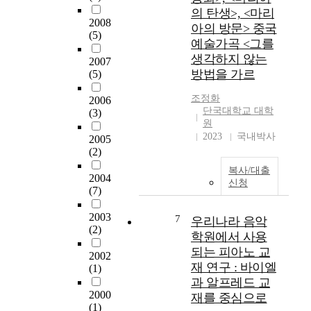
가
베
n
의 탄생>, <마리
『
장
2008
르
s
M
아의 방문> 중국
(5)
보
트
t
u
예술가곡 <그를
편
(
r
s
생각하지 않는
2007
적
F
u
i
방법을 가르
(5)
이
r
m
k
고
a
e
a
조정화
2006
가
n
n
l
단국대학교 대학
(3)
장
z
t
i
원
활
P
s
2023
국내박사
s
2005
기
e
p
c
(2)
찬
t
a
h
복사/대출
예
e
c
2004
e
신청
술
(7)
r
e
E
형
S
r
x
식
2003
7
c
o
우리나라 음악
e
(2)
의
h
l
q
학원에서 사용
하
u
e
u
되는 피아노 교
2002
나
b
b
i
재 연구 : 바이엘
(1)
로
e
u
e
과 알프레드 교
중
r
t
n
2000
재를 중심으로
국
t
a
』
(1)