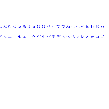
ぶ
ぷ
む
ゆ
ゅ
る
え
ぇ
け
げ
せ
ぜ
て
で
ね
へ
べ
ぺ
め
れ
お
ぉ
プ
ム
ユ
ュ
ル
エ
ェ
ケ
ゲ
セ
ゼ
テ
デ
ヘ
ベ
ペ
メ
レ
オ
ォ
コ
ゴ