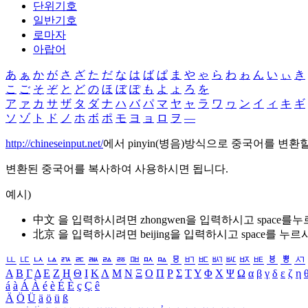
단위기호
일반기호
로마자
아랍어
あ
ぁ
か
が
さ
ざ
た
だ
な
は
ば
ぱ
ま
や
ゃ
ら
わ
ゎ
ん
い
ぃ
き
こ
ご
そ
ぞ
と
ど
の
ほ
ぼ
ぽ
も
よ
ょ
ろ
を
ア
ァ
カ
サ
ザ
タ
ダ
ナ
ハ
バ
パ
マ
ヤ
ャ
ラ
ワ
ヮ
ン
イ
ィ
キ
ギ
ソ
ゾ
ト
ド
ノ
ホ
ボ
ポ
モ
ヨ
ョ
ロ
ヲ
―
http://chineseinput.net/
에서 pinyin(병음)방식으로 중국어를 변환
변환된 중국어를 복사하여 사용하시면 됩니다.
예시)
中文 을 입력하시려면
zhongwen
을 입력하시고 space를
北京 을 입력하시려면
beijing
을 입력하시고 space를 누르
ㅥ
ㅦ
ㅧ
ㅨ
ㅩ
ㅪ
ㅫ
ㅬ
ㅭ
ㅮ
ㅯ
ㅰ
ㅱ
ㅲ
ㅳ
ㅴ
ㅵ
ㅶ
ㅷ
ㅸ
ㅹ
ㅺ
Α
Β
Γ
Δ
Ε
Ζ
Η
Θ
Ι
Κ
Λ
Μ
Ν
Ξ
Ο
Π
Ρ
Σ
Τ
Υ
Φ
Χ
Ψ
Ω
α
β
γ
δ
ε
ζ
η
á
à
Á
À
é
è
É
È
ç
Ç
ê
Ä
Ö
Ü
ä
ö
ü
ß