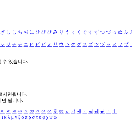
ぎ
し
じ
ち
ぢ
に
ひ
び
ぴ
み
り
う
ぅ
く
ぐ
す
ず
つ
づ
っ
ぬ
ふ
シ
ジ
チ
ヂ
ニ
ヒ
ビ
ピ
ミ
リ
ウ
ゥ
ク
グ
ス
ズ
ツ
ヅ
ッ
ヌ
フ
ブ
할 수 있습니다.
누르시면됩니다.
시면 됩니다.
ㅻ
ㅼ
ㅽ
ㅾ
ㅿ
ㆀ
ㆁ
ㆂ
ㆃ
ㆄ
ㆅ
ㆆ
ㆇ
ㆈ
ㆉ
ㆊ
ㆋ
ㆌ
ㆍ
ㆎ
θ
ι
κ
λ
μ
ν
ξ
ο
π
ρ
σ
τ
υ
φ
χ
ψ
ω