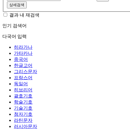
상세검색
결과 내 재검색
인기 검색어
다국어 입력
히라가나
가타카나
중국어
한글고어
그리스문자
프랑스어
독일어
히브리어
괄호기호
학술기호
기술기호
첨자기호
라틴문자
러시아문자