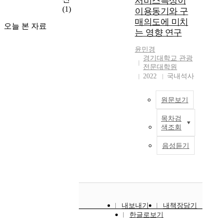
서비스특성이
의
련
계
맞
(1)
g
이용동기와 구
원
연
및
벌
y
매의도에 미치
인
오늘 본 자료
구
기
이
-
는 영향 연구
을
중
업
부
B
파
에
평
부
a
윤민경
악
외
판
,
s
경기대학교 관광
하
식
구
1
전문대학원
e
여
업
축
2022
국내석사
인
d
장
체
에
가
S
기
를
집
구
e
원문보기
고
대
중
의
l
객
상
해
증
f
목차검
모
확
으
야
가
S
색조회
바
보
로
한
,
e
일
및
변
다
여
r
음성듣기
네
유
혁
.
가
v
트
지
적
이
를
i
워
방
리
에
즐
c
크
안
더
본
기
e
와
을
십
연
려
)
스
모
과
구
는
도
내보내기
내책장담기
마
색
거
에
욕
입
한글로보기