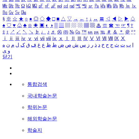
㎒
㎓
㎔
Ω
㏀
㏁
㎊
㎋
㎌
㏖
㏅
㎭
㎮
㎯
㏛
㎩
㎪
㎫
㎬
㏝
㏐
㏓
㏃
㏉
㏜
㏆
§
※
☆
★
○
●
◎
◇
◆
□
■
△
▽
→
←
↑
↓
↔
〓
◁
◀
▷
▶
♤
♠
♡
♥
♧
♣
⊙
◈
▣
◐
◑
▒
▤
▥
▨
▧
▦
▩
♨
☏
☎
☜
☞
¶
†
‡
↕
↗
↙
↖
↘
♭
♩
♪
♬
㉿
㈜
№
㏇
™
㏂
㏘
℡
＃
＆
＊
＠
ª
º
ⅰ
ⅱ
ⅲ
ⅳ
ⅴ
ⅵ
ⅶ
ⅷ
ⅸ
ⅹ
Ⅰ
Ⅱ
Ⅲ
Ⅳ
Ⅴ
Ⅵ
Ⅶ
Ⅷ
Ⅸ
Ⅹ
ا
ب
ت
ث
ج
ح
خ
د
ذ
ر
ز
س
ش
ص
ض
ط
ظ
ع
غ
ف
ق
ک
ل
م
ن
ه
و
ی
닫기
통합검색
국내학술논문
학위논문
해외학술논문
학술지