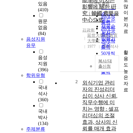
能率에 미치는
로
순
있음
10개씩 출력
내림차순
많
影響에 關한 硏
인기도
(410)
이
究 : 韓國 農樂을
순
조회
10개씩
본
中心으로
연도순
원문
출력
자
제목순
없음
20개씩
김광휘
료
저자순
(84)
출력
延世大學校 敎育
발행기
음성지원
30개씩
大學院
관순
유무
1977
국내석사
출력
활
50개씩
음성
용
출력
복사/대
지원
도
100개씩
출신청
(396)
높
출력
학위유형
은
2
외식기업 관리
자
국내
자의 진성리더
료
석사
십이 상사 신뢰,
(360)
직무수행에 미
치는 영향 : 셀프
국내
리더십의 조절
박사
효과, 상사의 신
(134)
뢰를 매개 효과
주제분류