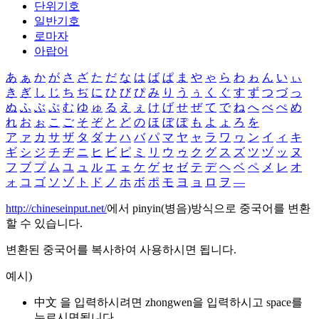
단위기호
일반기호
로마자
아랍어
あ
ぁ
か
が
さ
ざ
た
だ
な
は
ば
ぱ
ま
や
ゃ
ら
わ
ゎ
ん
い
ぃ
き
ぎ
し
じ
ち
ぢ
に
ひ
び
ぴ
み
り
う
ぅ
く
ぐ
す
ず
つ
づ
っ
ぬ
ふ
ぶ
ぷ
む
ゆ
ゅ
る
え
ぇ
け
げ
せ
ぜ
て
で
ね
へ
べ
ぺ
め
れ
お
ぉ
こ
ご
そ
ぞ
と
ど
の
ほ
ぼ
ぽ
も
よ
ょ
ろ
を
ア
ァ
カ
サ
ザ
タ
ダ
ナ
ハ
バ
パ
マ
ヤ
ャ
ラ
ワ
ヮ
ン
イ
ィ
キ
ギ
シ
ジ
チ
ヂ
ニ
ヒ
ビ
ピ
ミ
リ
ウ
ゥ
ク
グ
ス
ズ
ツ
ヅ
ッ
ヌ
フ
ブ
プ
ム
ユ
ュ
ル
エ
ェ
ケ
ゲ
セ
ゼ
テ
デ
ヘ
ベ
ペ
メ
レ
オ
ォ
コ
ゴ
ソ
ゾ
ト
ド
ノ
ホ
ボ
ポ
モ
ヨ
ョ
ロ
ヲ
―
http://chineseinput.net/
에서 pinyin(병음)방식으로 중국어를 변환
할 수 있습니다.
변환된 중국어를 복사하여 사용하시면 됩니다.
예시)
中文 을 입력하시려면
zhongwen
을 입력하시고 space를
누르시면됩니다.