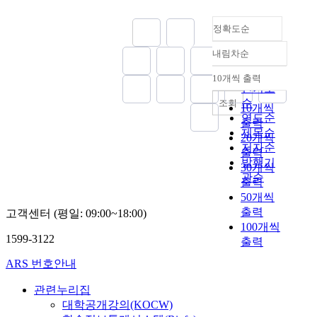
트
하
래
서
구
이
폰
고
적
는
의
급
정확도순
의
자
리
외
향
속
대
하
더
식
상
도
내림차순
중
정확도
였
십
기
,
로
화
순
다
을
업
비
10개씩 출력
증
내림차순
로
.
인기도
동
의
대
가
인
순
시
서
조회
면
하
10개씩
해
배
에
비
연도순
시
고
출력
통
달
종
스
제목순
대
있
20개씩
신
음
사
품
저자순
등
으
출력
기
식
원
질
발행기
으
며
30개씩
술
의
의
이
로
관순
,
출력
이
경
조
고
사
고
50개씩
발
우
직
객
회
객
출력
고객센터 (평일: 09:00~18:00)
전
소
유
만
적
측
100개씩
하
비
효
족
변
면
1599-3122
출력
면
자
성
(
화
에
서
유
및
C
와
서
ARS 번호안내
라
입
경
S
더
는
이
이
영
)
관련누리집
불
직
브
리
성
과
어
대학공개강의(KOCW)
접
스
뷰
과
기