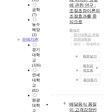
에 관한 연구 :
공학
조절초점이론의
(7)
조절효과를 중
심으로
농수
해양
황재준
(2)
경기대학교 관광
수여기관
전문대학원
2022
국내박사
경기
대학
원문보기
교
(326)
목차검
현
색조회
대
연세
사
대학
음성듣기
회
교
의
(82)
외
식
원광
기
4
배달음식 품질
대학
업
이 고객감정반
교