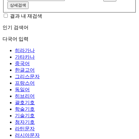
상세검색
결과 내 재검색
인기 검색어
다국어 입력
히라가나
가타카나
중국어
한글고어
그리스문자
프랑스어
독일어
히브리어
괄호기호
학술기호
기술기호
첨자기호
라틴문자
러시아문자