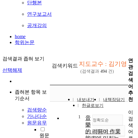
단행본
연구보고서
공개강의
home
학위논문
검색결과 좁혀 보기
연
지도교수 : 김기영
검색키워드
관
선택해제
(검색결과
494
건)
검
색
어
좁혀본 항목 보
추
기순서
천
내보내기
내책장담기
한글로보기
검색량순
이
가나다순
1
音
검
정확도순
원문유무
樂
색
的 리듬이 作業
내림차순
어
정확도
원문