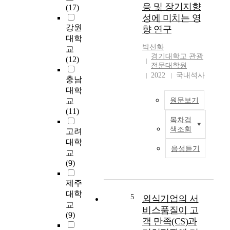
들
응 및 장기지향
(17)
은
성에 미치는 영
체
강원
향 연구
계
대학
적
박선화
교
인
경기대학교 관광
(12)
경
전문대학원
영
2022
국내석사
충남
시
대학
스
교
원문보기
템
(11)
을
목차검
본
운
색조회
고려
연
영
대학
구
하
음성듣기
교
는
며
(9)
시
서
장
비
제주
성
스
대학
장
산
5
외식기업의 서
교
이
업
비스품질이 고
(9)
급
의
객 만족(CS)과
격
경