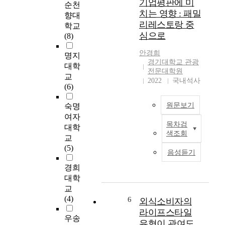
기업평판에 미
순천
히
제
치는 영향 : 패밀
향대
진
구
리레스토랑 중
학교
화
조
심으로
(8)
하
를
고
빠
안경희
명지
있
르
경기대학교 관광
대학
는
게
전문대학원
배
교
변
2022
국내석사
달
(6)
화
음
시
원문보기
숙명
식
키
의
여자
고
목차검
유
대학
있
본
색조회
입
다
연
교
경
.
구
(5)
음성듣기
로
영
는
를
경희
세
위
파
적
드
대학
악
인
코
교
하
상
로
(4)
6
외식소비자의
여
업
나
라이프스타일
마
행
이
우송
유형이 관여도