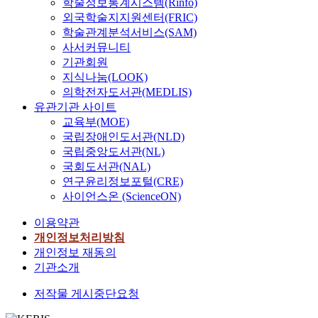
많
학술정보통계시스템(Rinfo)
적
트
에
에
업
은
인
외국학술지지원센터(FRIC)
리
따
영
평
소
대
학술관계분석서비스(SAM)
밍
라
향
판
비
면
사서커뮤니티
기
결
관
에
여
을
기관회원
술
정
계
미
건
기
지식나눔(LOOK)
이
되
를
치
의
피
의학전자도서관(MEDLIS)
폭
며
검
는
변
하
유관기관 사이트
발
기
증
영
화
는
교육부(MOE)
적
존
한
향
를
현
국립장애인도서관(NLD)
으
고
연
관
가
대
국립중앙도서관(NL)
로
객
구
계
져
인
성
국회도서관(NAL)
의
가
에
오
들
장
연구윤리정보포털(CRE)
음
미
대
게
의
하
식
사이언스온 (ScienceON)
진
하
되
성
게
리
하
여
었
향
이용약관
되
뷰
였
분
다
과
었
개인정보처리방침
의
고
석
.
맞
고
개인정보 재동의
텍
대
하
물
,
스
기관소개
부
였
빠
려
C
트
분
다
르
언
저작물 게시중단요청
O
길
상
.
게
택
V
이
대
변
트