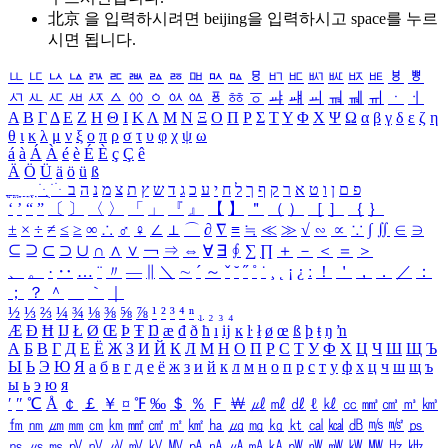
北京 을 입력하시려면
beijing
을 입력하시고 space를 누르
시면 됩니다.
ㅥ
ㅦ
ㅧ
ㅨ
ㅩ
ㅪ
ㅫ
ㅬ
ㅭ
ㅮ
ㅯ
ㅰ
ㅱ
ㅲ
ㅳ
ㅴ
ㅵ
ㅶ
ㅷ
ㅸ
ㅹ
ㅺ
ㅻ
ㅼ
ㅽ
ㅾ
ㅿ
ㆀ
ㆁ
ㆂ
ㆃ
ㆄ
ㆅ
ㆆ
ㆇ
ㆈ
ㆉ
ㆊ
ㆋ
ㆌ
ㆍ
ㆎ
Α
Β
Γ
Δ
Ε
Ζ
Η
Θ
Ι
Κ
Λ
Μ
Ν
Ξ
Ο
Π
Ρ
Σ
Τ
Υ
Φ
Χ
Ψ
Ω
α
β
γ
δ
ε
ζ
η
θ
ι
κ
λ
μ
ν
ξ
ο
π
ρ
σ
τ
υ
φ
χ
ψ
ω
á
à
Á
À
é
è
É
È
ç
Ç
ê
Ä
Ö
Ü
ä
ö
ü
ß
ְ
ֳ
ֲ
ֱ
ָ
ַ
ֵ
ֶ
ִ
ֹ
ּ
ֻ
ׂ
ׁ
ּ
ב
ה
נ
מ
צ
ת
ץ
ש
ד
ג
כ
ע
י
ח
ל
ך
ף
ק
ר
א
ט
ו
ן
ם
פ
‘
’
“
”
〔
〕
〈
〉
「
」
『
』
【
】
＂
（
）
［
］
｛
｝
±
×
÷
≠
≤
≥
∞
∴
♂
♀
∠
⊥
⌒
∂
∇
≡
≒
≪
≫
√
∽
∝
∵
∫
∬
∈
∋
⊆
⊇
⊂
⊃
∪
∩
∧
∨
￢
⇒
⇔
∀
∃
∮
∑
∏
＋
－
＜
＝
＞
、
。
·
‥
…
¨
〃
―
∥
＼
∼
´
～
ˇ
˘
˝
˚
˙
¸
˛
¡
¿
ː
！
＇
，
．
／
：
；
？
＾
＿
｀
｜
½
⅓
⅔
¼
¾
⅛
⅜
⅝
⅞
¹
²
³
⁴
ⁿ
₁
₂
₃
₄
Æ
Ð
Ħ
Ĳ
Ł
Ø
Œ
Þ
Ŧ
Ŋ
æ
đ
ð
ħ
ı
ĳ
ĸ
ŀ
ł
ø
œ
ß
þ
ŧ
ŋ
ŉ
А
Б
В
Г
Д
Е
Ё
Ж
З
И
Й
К
Л
М
Н
О
П
Р
С
Т
У
Ф
Х
Ц
Ч
Ш
Щ
Ъ
Ы
Ь
Э
Ю
Я
а
б
в
г
д
е
ё
ж
з
и
й
к
л
м
н
о
п
р
с
т
у
ф
х
ц
ч
ш
щ
ъ
ы
ь
э
ю
я
′
″
℃
Å
￠
￡
￥
¤
℉
‰
＄
％
Ｆ
￦
㎕
㎖
㎗
ℓ
㎘
㏄
㎣
㎤
㎥
㎦
㎙
㎚
㎛
㎜
㎝
㎞
㎟
㎠
㎡
㎢
㏊
㎍
㎎
㎏
㏏
㎈
㎉
㏈
㎧
㎨
㎰
㎱
㎲
㎳
㎴
㎵
㎶
㎷
㎸
㎹
㎀
㎁
㎂
㎃
㎄
㎺
㎻
㎽
㎾
㎿
㎐
㎑