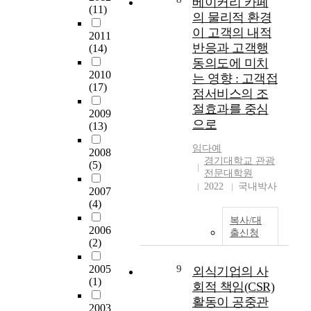
베이커리 카페
하
받
였
(11)
화
기
의 물리적 환경
였
으
다
하
업
이 고객의 내적
다
며
.
2011
고
의
반응과 고객행
.
(14)
연
코
있
신
또
동의도에 미치
구
로
으
기
2010
한
의
나
는 영향 : 고객접
며
술
(17)
,
대
상
점서비스의 조
이
도
단
상
황
에
절효과를 중심
입
2009
순
이
으
따
으
으로
(13)
재
되
로
른
로
구
었
판
국
임다예
최
2008
매
다
매
경기대학교 관광
민
근
(5)
가
는
가
전문대학원
소
다
아
2022
국내박사
것
급
득
2007
양
닌
은
감
(4)
의
한
기
증
한
성
분
복사/대
업
명
외
2006
장
야
출신청
과
(2)
이
식
으
에
함
불
기
로
서
2005
9
께
외식기업의 사
필
업
소
는
(1)
성
요
은
회적 책임(CSR)
비
인
장
한
객
활동이 공중관
자
력
2003
하