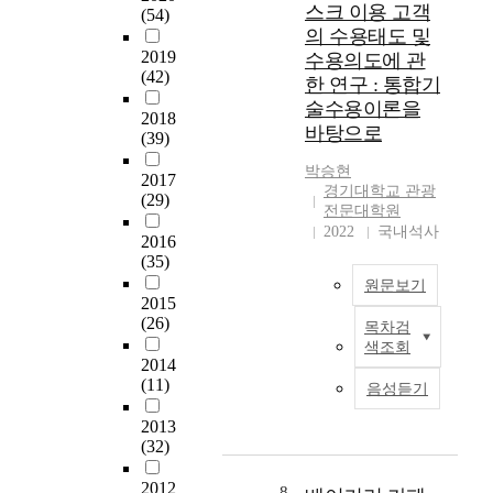
경
스크 이용 고객
(54)
정
외
어
제
의 수용태도 및
의
식
야
성
2019
수용의도에 관
원
기
할
장
(42)
한 연구 : 통합기
인
업
경
과
을
술수용이론을
들
쟁
산
2018
최
의
력
바탕으로
업
(39)
소
출
으
기
화
박승현
현
로
술
2017
경기대학교 관광
하
으
서
(29)
의
전문대학원
기
로
비
발
2022
국내석사
위
외
스
2016
전
해
(35)
식
품
에
유
업
질
원문보기
힘
2015
발
이
에
입
(26)
의
여
관
목차검
어
시
요
색조회
러
한
이
대
2014
소
분
연
전
의
(11)
음성듣기
를
야
구
과
흐
파
에
를
다
름
2013
악
서
수
르
에
(32)
하
각
행
게
따
려
광
하
변
2012
라
8