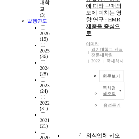
케
위
후
대학
에 따라 구매의
팅
에
외
교
도에 미치는 영
방
서
식
(3)
향 연구 : HMR
안
벗
산
발행연도
제품을 중심으
을
어
업
모
로
나
의
2026
색
(15)
연
빠
이미라
하
매
른
경기대학교 관광
2025
고
출
회
전문대학원
(36)
,
2
복
2022
국내석사
긍
0
추
2024
정
0
세
(28)
적
조
에
원문보기
감
규
맞
2023
정
목차검
모
추
현
(24)
색조회
뿐
의
어
대
아
성
외
사
2022
음성듣기
니
장
식
(31)
회
라
세
기
는
부
와
업
2021
급
정
(21)
글
이
격
적
로
갖
한
7
외식업체 키오
2020
감
벌
추