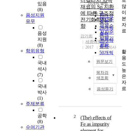
니켈리치 양극
로
순
있음
10개씩 출력
내림차순
많
재료의 Sn 치환
인기도
(8)
이
에 따른 구조적
순
조회
음성지원
10개씩
본
전기화학적 영
연도순
유무
출력
자
향
제목순
20개씩
료
저자순
음성
출력
강가희
발행기
지원
30개씩
세종대학교
관순
(8)
출력
2017
국내석사
학위유형
활
50개씩
용
출력
원문보기
국내
도
100개씩
석사
높
출력
목차검
니
(7)
은
색조회
켈
자
국내
함
료
음성듣기
량
박사
이
(1)
주제분류
높
은
3
공학
2
(The) effects of
성
(8)
Fe as impurity
수여기관
분
element for