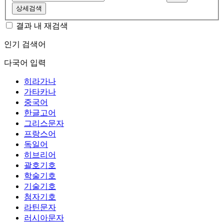
상세검색
결과 내 재검색
인기 검색어
다국어 입력
히라가나
가타카나
중국어
한글고어
그리스문자
프랑스어
독일어
히브리어
괄호기호
학술기호
기술기호
첨자기호
라틴문자
러시아문자