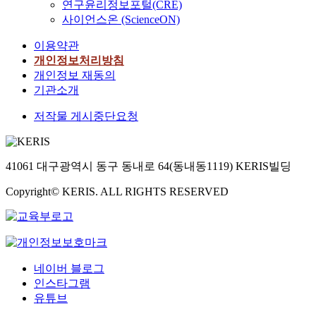
e
s
h
연구윤리정보포털(CRE)
l
s
하
h
지
r
(
a
사이언스온 (ScienceON)
i
c
여
a
며
i
L
s
c
a
L
v
관
e
이용약관
I
b
i
n
i
i
련
s
B
e
개인정보처리방침
m
n
[
o
연
(
s
e
개인정보 재동의
p
i
N
r
구
L
)
n
기관소개
u
n
i
o
들
I
a
g
r
g
1
f
이
B
저작물 게시중단요청
r
r
i
e
/
v
진
)
e
o
t
l
3
a
행
a
a
w
y
e
M
l
되
f
s
i
i
c
41061 대구광역시 동구 동내로 64(동내동1119) KERIS빌딩
n
u
고
t
u
n
o
t
1
a
있
e
i
g
n
Copyright© KERIS. ALL RIGHTS RESERVED
r
/
b
다
r
t
r
s
o
3
l
.
a
a
a
a
n
C
e
본
c
b
p
r
m
o
m
연
o
l
i
e
i
1
e
구
n
e
d
i
c
/
네이버 블로그
t
에
v
c
l
n
r
3
a
서
인스타그램
e
a
y
c
o
]
l
는
유튜브
n
n
o
o
s
O
s
폐
t
d
v