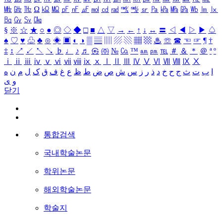
㎒
㎓
㎔
Ω
㏀
㏁
㎊
㎋
㎌
㏖
㏅
㎭
㎮
㎯
㏛
㎩
㎪
㎫
㎬
㏝
㏐
㏓
㏃
㏉
㏜
㏆
§
※
☆
★
○
●
◎
◇
◆
□
■
△
▽
→
←
↑
↓
↔
〓
◁
◀
▷
▶
♤
♠
♡
♥
♧
♣
⊙
◈
▣
◐
◑
▒
▤
▥
▨
▧
▦
▩
♨
☏
☎
☜
☞
¶
†
‡
↕
↗
↙
↖
↘
♭
♩
♪
♬
㉿
㈜
№
㏇
™
㏂
㏘
℡
＃
＆
＊
＠
ª
º
ⅰ
ⅱ
ⅲ
ⅳ
ⅴ
ⅵ
ⅶ
ⅷ
ⅸ
ⅹ
Ⅰ
Ⅱ
Ⅲ
Ⅳ
Ⅴ
Ⅵ
Ⅶ
Ⅷ
Ⅸ
Ⅹ
ا
ب
ت
ث
ج
ح
خ
د
ذ
ر
ز
س
ش
ص
ض
ط
ظ
ع
غ
ف
ق
ک
ل
م
ن
ه
و
ی
닫기
통합검색
국내학술논문
학위논문
해외학술논문
학술지