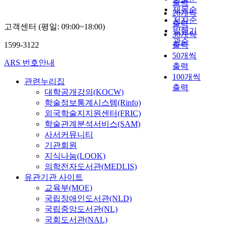
0
출력
가
v
으
o
h
t
제목순
s
0
20개씩
능
i
며
f
a
t
o
저자순
8
출력
성
e
,
s
고객센터 (평일: 09:00~18:00)
t
e
f
발행기
,
에
30개씩
w
이
p
l
r
m
관순
0
주
1599-3122
출력
p
에
e
i
y
e
.
목
o
따
50개씩
n
t
(
t
0
ARS 번호안내
하
i
라
출력
t
h
L
a
1
였
n
폐
l
100개씩
i
I
l
관련누리집
2
다
t
리
i
출력
u
B
l
대학공개강의(KOCW)
,
.
.
튬
t
m
)
i
학술정보통계시스템(Rinfo)
0
수
T
이
h
-
a
c
.
외국학술지지원센터(FRIC)
산
h
온
i
i
p
a
0
학술관계분석서비스(SAM)
화
e
배
u
o
p
n
2
사서커뮤니티
공
l
터
m
n
l
d
4
기관회원
침
e
리
-
b
i
n
)
과
지식나눔(LOOK)
a
의
i
a
c
o
을
열
의학전자도서관(MEDLIS)
c
재
o
t
a
n
합
처
h
활
유관기관 사이트
n
t
t
m
성
리
i
용
교육부(MOE)
b
e
i
e
하
과
n
이
a
국립장애인도서관(NLD)
r
o
t
였
정
g
중
t
국립중앙도서관(NL)
i
n
a
다
을
b
요
t
e
s
국회도서관(NAL)
l
.
통
e
해