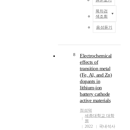
원문보기
가
e
c
,
s
핑
되
v
h
a
o
하
목차검
어
i
최
a
s
f
색조회
여
왔
t
근
s
o
s
L
다
a
리
C
n
p
음성듣기
i
.
b
튬
u
e
e
[
본
l
이
,
o
n
N
연
e
온
A
f
t
i
구
f
배
l
m
L
0
에
r
터
,
8
a
Electrochemical
i
.
서
o
리
a
j
effects of
-
8
는
m
의
n
o
transition metal
i
2
양
a
사
d
r
o
(Fe, Al, and Zn)
C
극
n
용
F
f
n
dopants in
o
의
e
량
e
i
b
0
lithium-ion
집
n
이
c
e
a
.
battery cathode
전
v
증
a
l
t
1
체
active materials
i
가
n
d
t
2
로
r
함
b
o
e
M
정성덕
가
o
에
e
f
r
n
세종대학교 대학
장
n
따
i
l
i
원
0
널
m
라
n
i
e
2022
국내석사
.
리
e
수
c
t