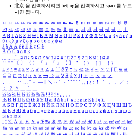
北京 을 입력하시려면
beijing
을 입력하시고 space를 누르
시면 됩니다.
ㅥ
ㅦ
ㅧ
ㅨ
ㅩ
ㅪ
ㅫ
ㅬ
ㅭ
ㅮ
ㅯ
ㅰ
ㅱ
ㅲ
ㅳ
ㅴ
ㅵ
ㅶ
ㅷ
ㅸ
ㅹ
ㅺ
ㅻ
ㅼ
ㅽ
ㅾ
ㅿ
ㆀ
ㆁ
ㆂ
ㆃ
ㆄ
ㆅ
ㆆ
ㆇ
ㆈ
ㆉ
ㆊ
ㆋ
ㆌ
ㆍ
ㆎ
Α
Β
Γ
Δ
Ε
Ζ
Η
Θ
Ι
Κ
Λ
Μ
Ν
Ξ
Ο
Π
Ρ
Σ
Τ
Υ
Φ
Χ
Ψ
Ω
α
β
γ
δ
ε
ζ
η
θ
ι
κ
λ
μ
ν
ξ
ο
π
ρ
σ
τ
υ
φ
χ
ψ
ω
á
à
Á
À
é
è
É
È
ç
Ç
ê
Ä
Ö
Ü
ä
ö
ü
ß
ְ
ֳ
ֲ
ֱ
ָ
ַ
ֵ
ֶ
ִ
ֹ
ּ
ֻ
ׂ
ׁ
ּ
ב
ה
נ
מ
צ
ת
ץ
ש
ד
ג
כ
ע
י
ח
ל
ך
ף
ק
ר
א
ט
ו
ן
ם
פ
‘
’
“
”
〔
〕
〈
〉
「
」
『
』
【
】
＂
（
）
［
］
｛
｝
±
×
÷
≠
≤
≥
∞
∴
♂
♀
∠
⊥
⌒
∂
∇
≡
≒
≪
≫
√
∽
∝
∵
∫
∬
∈
∋
⊆
⊇
⊂
⊃
∪
∩
∧
∨
￢
⇒
⇔
∀
∃
∮
∑
∏
＋
－
＜
＝
＞
、
。
·
‥
…
¨
〃
―
∥
＼
∼
´
～
ˇ
˘
˝
˚
˙
¸
˛
¡
¿
ː
！
＇
，
．
／
：
；
？
＾
＿
｀
｜
½
⅓
⅔
¼
¾
⅛
⅜
⅝
⅞
¹
²
³
⁴
ⁿ
₁
₂
₃
₄
Æ
Ð
Ħ
Ĳ
Ł
Ø
Œ
Þ
Ŧ
Ŋ
æ
đ
ð
ħ
ı
ĳ
ĸ
ŀ
ł
ø
œ
ß
þ
ŧ
ŋ
ŉ
А
Б
В
Г
Д
Е
Ё
Ж
З
И
Й
К
Л
М
Н
О
П
Р
С
Т
У
Ф
Х
Ц
Ч
Ш
Щ
Ъ
Ы
Ь
Э
Ю
Я
а
б
в
г
д
е
ё
ж
з
и
й
к
л
м
н
о
п
р
с
т
у
ф
х
ц
ч
ш
щ
ъ
ы
ь
э
ю
я
′
″
℃
Å
￠
￡
￥
¤
℉
‰
＄
％
Ｆ
￦
㎕
㎖
㎗
ℓ
㎘
㏄
㎣
㎤
㎥
㎦
㎙
㎚
㎛
㎜
㎝
㎞
㎟
㎠
㎡
㎢
㏊
㎍
㎎
㎏
㏏
㎈
㎉
㏈
㎧
㎨
㎰
㎱
㎲
㎳
㎴
㎵
㎶
㎷
㎸
㎹
㎀
㎁
㎂
㎃
㎄
㎺
㎻
㎽
㎾
㎿
㎐
㎑