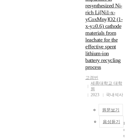
하
수
f
i
resynthesized Ni-
기
한
l
c
rich Li[Ni1-x-
위
출
i
l
yCoxMny]O2 (1-
하
력
t
e
x-y≥0.6) cathode
여
과
h
(
양
materials from
에
i
H
극
leachate for the
너
u
E
소
지
effective spent
m
V
재
밀
i
lithium-ion
)
에
도
o
battery recycling
,
이
를
n
p
process
종
가
b
l
원
지
a
고경빈
u
소
는
t
세종대학교 대학
g
를
리
원
t
-
치
2023
국내석사
튬
e
i
환
이
r
n
하
온
i
h
원문보기
는
배
e
y
연
터
s
b
음성듣기
I
구
리
(
r
n
가
는
L
i
t
활
이
I