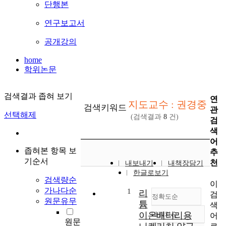
단행본
연구보고서
공개강의
home
학위논문
검색결과 좁혀 보기
연
지도교수 : 권경중
검색키워드
관
선택해제
(검색결과
8
건)
검
색
어
좁혀본 항목 보
추
기순서
천
내보내기
내책장담기
한글로보기
검색량순
이
가나다순
1
리
검
정확도순
원문유무
튬
색
이온배터리용
내림차순
어
정확도
원문