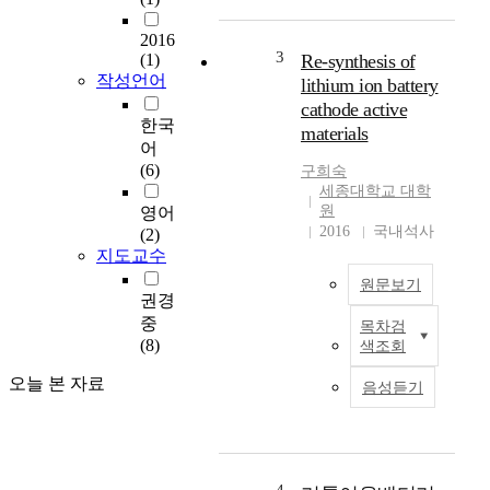
e
현
c
2016
을
t
3
(1)
Re-synthesis of
위
r
작성언어
lithium ion battery
해
i
cathode active
개
c
한국
발
materials
v
어
되
e
(6)
구희숙
었
h
세종대학교 대학
다
i
원
영어
.
c
2016
국내석사
(2)
하
l
지도교수
지
e
만
원문보기
m
권경
N
a
중
i
목차검
A
r
(8)
색조회
함
s
k
량
t
e
오늘 본 자료
음성듣기
이
h
t
증
e
i
가
p
n
함
r
c
에
o
l