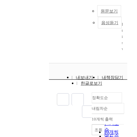
s
0
쓰
n
명
o
h
(
6
이
t
이
원문보기
r
i
L
]
는
a
다
p
u
I
1
A
음성듣기
l
한
o
I
m
B
-
l
,
리
r
t
-
s
x
이
e
튬
a
i
i
)
S
재
c
이
t
s
o
,
n
활
o
온
e
w
n
e
x
용
n
배
d
i
r
x
O
과
o
터
i
d
e
c
2
정
m
리
n
e
c
e
(
에
i
의
t
l
h
s
X
내보내기
내책장담기
서
c
폐
h
y
a
s
=
한글로보기
양
a
기
e
a
r
i
0
극
n
량
l
c
g
v
.
활
d
또
e
정확도순
c
e
e
0
물
h
한
a
e
a
a
0
질
내림차순
e
증
c
p
b
정확도
m
4
에
a
가
h
t
l
순
o
10개씩 출력
,
포
내림차순
l
하
a
e
e
인기도
u
0
함
t
고
t
d
b
순
조회
n
.
10개씩
될
h
있
e
t
a
연도순
t