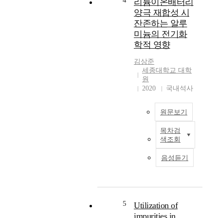
4
리튬이온배터리
따
d
u
양극 재합성 시
라
u
d
잔존하는 알루
구
c
i
미늄의 전기화
조
t
n
학적 영향
적
i
g
안
o
h
김상준
정
n
y
세종대학교 대학
성
a
b
원
이
n
r
2020
국내석사
악
d
i
화
c
d
되
원문보기
o
e
는
n
l
목차검
단
기
s
e
색조회
점
존
u
c
이
전
m
t
음성듣기
있
지
p
r
어
들
t
i
이
에
i
c
를
비
o
v
개
해
n
5
Utilization of
e
선
우
o
h
impurities in