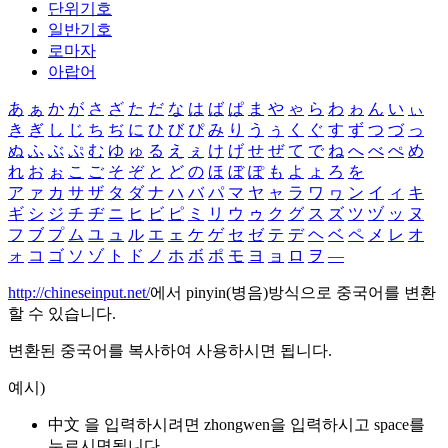
단위기호
일반기호
로마자
아랍어
あ
ぁ
か
が
さ
ざ
た
だ
な
は
ば
ぱ
ま
や
ゃ
ら
わ
ゎ
ん
い
ぃ
き
ぎ
し
じ
ち
ぢ
に
ひ
び
ぴ
み
り
う
ぅ
く
ぐ
す
ず
つ
づ
っ
ぬ
ふ
ぶ
ぷ
む
ゆ
ゅ
る
え
ぇ
け
げ
せ
ぜ
て
で
ね
へ
べ
ぺ
め
れ
お
ぉ
こ
ご
そ
ぞ
と
ど
の
ほ
ぼ
ぽ
も
よ
ょ
ろ
を
ア
ァ
カ
サ
ザ
タ
ダ
ナ
ハ
バ
パ
マ
ヤ
ャ
ラ
ワ
ヮ
ン
イ
ィ
キ
ギ
シ
ジ
チ
ヂ
ニ
ヒ
ビ
ピ
ミ
リ
ウ
ゥ
ク
グ
ス
ズ
ツ
ヅ
ッ
ヌ
フ
ブ
プ
ム
ユ
ュ
ル
エ
ェ
ケ
ゲ
セ
ゼ
テ
デ
ヘ
ベ
ペ
メ
レ
オ
ォ
コ
ゴ
ソ
ゾ
ト
ド
ノ
ホ
ボ
ポ
モ
ヨ
ョ
ロ
ヲ
―
http://chineseinput.net/
에서 pinyin(병음)방식으로 중국어를 변환
할 수 있습니다.
변환된 중국어를 복사하여 사용하시면 됩니다.
예시)
中文 을 입력하시려면
zhongwen
을 입력하시고 space를
누르시면됩니다.