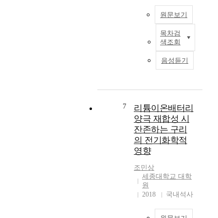
g
에
기
n
a
y
있
의
원문보기
g
n
-
어
수
o
d
b
공
목차검
요
f
V
e
a
침
색조회
가
s
a
l
s
법
증
p
r
e
e
음성듣기
을
가
e
i
c
d
통
함
n
o
t
r
한
에
t
u
r
e
전
따
L
s
i
c
구
라
I
i
c
7
리튬이온배터리
y
체
,
B
m
v
양극 재합성 시
c
제
그
s
p
e
l
잔존하는 구리
조
처
a
u
h
i
의 전기화학적
단
리
p
r
i
n
계
영향
또
p
i
c
g
이
한
e
t
l
p
조민상
후
중
a
i
e
r
세종대학교 대학
에
요
r
e
(
원
o
S
한
s
s
E
2018
국내석사
c
n
과
i
s
V
e
을
제
n
u
)
s
도