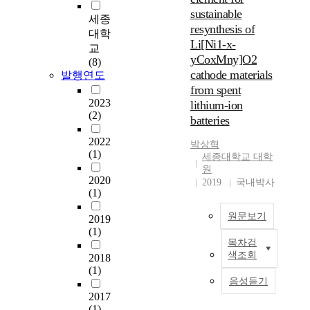
계
sustainable
전
세종
resynthesis of
이
대학
Li[Ni1-x-
금
교
yCoxMny]O2
속
(8)
cathode materials
(
발행연도
N
from spent
i
2023
lithium-ion
(2)
,
batteries
C
2022
o
박상혁
(1)
,
세종대학교 대학
원
M
2020
2019
국내박사
n
(1)
)
산
원문보기
2019
화
(1)
물
목차검
T
은
색조회
2018
h
고
(1)
e
용
음성듣기
e
량
2017
l
(1)
구