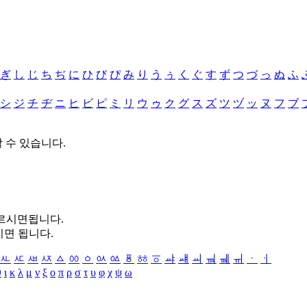
ぎ
し
じ
ち
ぢ
に
ひ
び
ぴ
み
り
う
ぅ
く
ぐ
す
ず
つ
づ
っ
ぬ
ふ
シ
ジ
チ
ヂ
ニ
ヒ
ビ
ピ
ミ
リ
ウ
ゥ
ク
グ
ス
ズ
ツ
ヅ
ッ
ヌ
フ
ブ
할 수 있습니다.
누르시면됩니다.
시면 됩니다.
ㅻ
ㅼ
ㅽ
ㅾ
ㅿ
ㆀ
ㆁ
ㆂ
ㆃ
ㆄ
ㆅ
ㆆ
ㆇ
ㆈ
ㆉ
ㆊ
ㆋ
ㆌ
ㆍ
ㆎ
θ
ι
κ
λ
μ
ν
ξ
ο
π
ρ
σ
τ
υ
φ
χ
ψ
ω