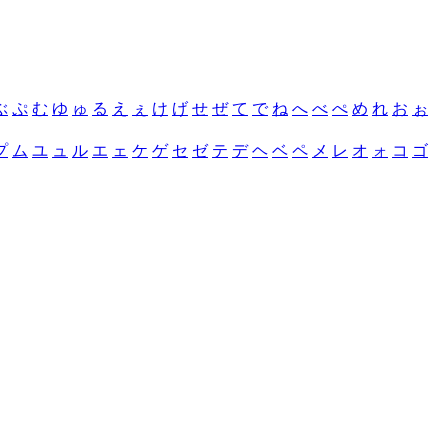
ぶ
ぷ
む
ゆ
ゅ
る
え
ぇ
け
げ
せ
ぜ
て
で
ね
へ
べ
ぺ
め
れ
お
ぉ
プ
ム
ユ
ュ
ル
エ
ェ
ケ
ゲ
セ
ゼ
テ
デ
ヘ
ベ
ペ
メ
レ
オ
ォ
コ
ゴ