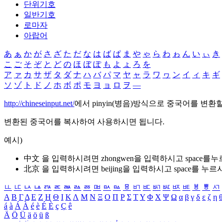
단위기호
일반기호
로마자
아랍어
あ
ぁ
か
が
さ
ざ
た
だ
な
は
ば
ぱ
ま
や
ゃ
ら
わ
ゎ
ん
い
ぃ
き
こ
ご
そ
ぞ
と
ど
の
ほ
ぼ
ぽ
も
よ
ょ
ろ
を
ア
ァ
カ
サ
ザ
タ
ダ
ナ
ハ
バ
パ
マ
ヤ
ャ
ラ
ワ
ヮ
ン
イ
ィ
キ
ギ
ソ
ゾ
ト
ド
ノ
ホ
ボ
ポ
モ
ヨ
ョ
ロ
ヲ
―
http://chineseinput.net/
에서 pinyin(병음)방식으로 중국어를 변환
변환된 중국어를 복사하여 사용하시면 됩니다.
예시)
中文 을 입력하시려면
zhongwen
을 입력하시고 space를
北京 을 입력하시려면
beijing
을 입력하시고 space를 누르
ㅥ
ㅦ
ㅧ
ㅨ
ㅩ
ㅪ
ㅫ
ㅬ
ㅭ
ㅮ
ㅯ
ㅰ
ㅱ
ㅲ
ㅳ
ㅴ
ㅵ
ㅶ
ㅷ
ㅸ
ㅹ
ㅺ
Α
Β
Γ
Δ
Ε
Ζ
Η
Θ
Ι
Κ
Λ
Μ
Ν
Ξ
Ο
Π
Ρ
Σ
Τ
Υ
Φ
Χ
Ψ
Ω
α
β
γ
δ
ε
ζ
η
á
à
Á
À
é
è
É
È
ç
Ç
ê
Ä
Ö
Ü
ä
ö
ü
ß