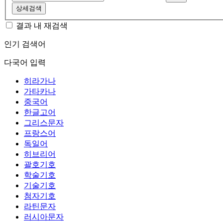
상세검색
결과 내 재검색
인기 검색어
다국어 입력
히라가나
가타카나
중국어
한글고어
그리스문자
프랑스어
독일어
히브리어
괄호기호
학술기호
기술기호
첨자기호
라틴문자
러시아문자