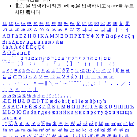
北京 을 입력하시려면
beijing
을 입력하시고 space를 누르
시면 됩니다.
ㅥ
ㅦ
ㅧ
ㅨ
ㅩ
ㅪ
ㅫ
ㅬ
ㅭ
ㅮ
ㅯ
ㅰ
ㅱ
ㅲ
ㅳ
ㅴ
ㅵ
ㅶ
ㅷ
ㅸ
ㅹ
ㅺ
ㅻ
ㅼ
ㅽ
ㅾ
ㅿ
ㆀ
ㆁ
ㆂ
ㆃ
ㆄ
ㆅ
ㆆ
ㆇ
ㆈ
ㆉ
ㆊ
ㆋ
ㆌ
ㆍ
ㆎ
Α
Β
Γ
Δ
Ε
Ζ
Η
Θ
Ι
Κ
Λ
Μ
Ν
Ξ
Ο
Π
Ρ
Σ
Τ
Υ
Φ
Χ
Ψ
Ω
α
β
γ
δ
ε
ζ
η
θ
ι
κ
λ
μ
ν
ξ
ο
π
ρ
σ
τ
υ
φ
χ
ψ
ω
á
à
Á
À
é
è
É
È
ç
Ç
ê
Ä
Ö
Ü
ä
ö
ü
ß
ְ
ֳ
ֲ
ֱ
ָ
ַ
ֵ
ֶ
ִ
ֹ
ּ
ֻ
ׂ
ׁ
ּ
ב
ה
נ
מ
צ
ת
ץ
ש
ד
ג
כ
ע
י
ח
ל
ך
ף
ק
ר
א
ט
ו
ן
ם
פ
‘
’
“
”
〔
〕
〈
〉
「
」
『
』
【
】
＂
（
）
［
］
｛
｝
±
×
÷
≠
≤
≥
∞
∴
♂
♀
∠
⊥
⌒
∂
∇
≡
≒
≪
≫
√
∽
∝
∵
∫
∬
∈
∋
⊆
⊇
⊂
⊃
∪
∩
∧
∨
￢
⇒
⇔
∀
∃
∮
∑
∏
＋
－
＜
＝
＞
、
。
·
‥
…
¨
〃
―
∥
＼
∼
´
～
ˇ
˘
˝
˚
˙
¸
˛
¡
¿
ː
！
＇
，
．
／
：
；
？
＾
＿
｀
｜
½
⅓
⅔
¼
¾
⅛
⅜
⅝
⅞
¹
²
³
⁴
ⁿ
₁
₂
₃
₄
Æ
Ð
Ħ
Ĳ
Ł
Ø
Œ
Þ
Ŧ
Ŋ
æ
đ
ð
ħ
ı
ĳ
ĸ
ŀ
ł
ø
œ
ß
þ
ŧ
ŋ
ŉ
А
Б
В
Г
Д
Е
Ё
Ж
З
И
Й
К
Л
М
Н
О
П
Р
С
Т
У
Ф
Х
Ц
Ч
Ш
Щ
Ъ
Ы
Ь
Э
Ю
Я
а
б
в
г
д
е
ё
ж
з
и
й
к
л
м
н
о
п
р
с
т
у
ф
х
ц
ч
ш
щ
ъ
ы
ь
э
ю
я
′
″
℃
Å
￠
￡
￥
¤
℉
‰
＄
％
Ｆ
￦
㎕
㎖
㎗
ℓ
㎘
㏄
㎣
㎤
㎥
㎦
㎙
㎚
㎛
㎜
㎝
㎞
㎟
㎠
㎡
㎢
㏊
㎍
㎎
㎏
㏏
㎈
㎉
㏈
㎧
㎨
㎰
㎱
㎲
㎳
㎴
㎵
㎶
㎷
㎸
㎹
㎀
㎁
㎂
㎃
㎄
㎺
㎻
㎽
㎾
㎿
㎐
㎑