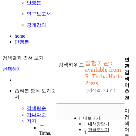
단행본
연구보고서
공개강의
home
단행본
검색결과 좁혀 보기
연
발행기관 :
검색키워드
관
available from
선택해제
검
R. Tirtha Harlo
색
Press
어
좁혀본 항목 보기순
(검색결과
1
건)
추
서
천
검색량순
이
가나다순
검
내보내기
저자
색
내책장담기
어
한글로보기
1
Tirtha,