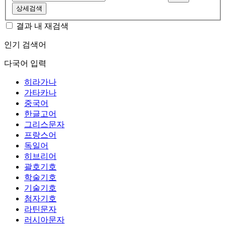
상세검색
결과 내 재검색
인기 검색어
다국어 입력
히라가나
가타카나
중국어
한글고어
그리스문자
프랑스어
독일어
히브리어
괄호기호
학술기호
기술기호
첨자기호
라틴문자
러시아문자