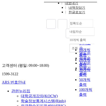
내보내기
내책장담기
한글로보기
정확도순
내림차순
정확도
순
10개씩 출력
내림차순
인기도
순
조회
10개씩
연도순
출력
제목순
20개씩
저자순
출력
고객센터 (평일: 09:00~18:00)
발행기
30개씩
관순
1599-3122
출력
50개씩
ARS 번호안내
출력
100개씩
관련누리집
출력
대학공개강의(KOCW)
학술정보통계시스템(Rinfo)
외국학술지지원센터(FRIC)