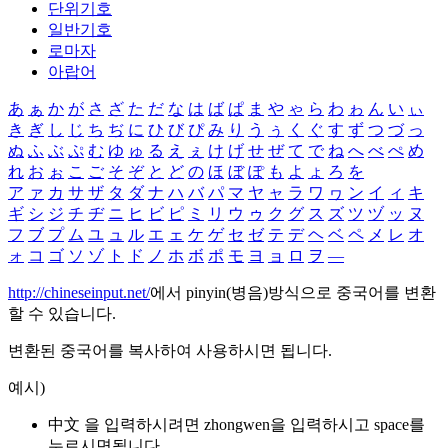
단위기호
일반기호
로마자
아랍어
あ
ぁ
か
が
さ
ざ
た
だ
な
は
ば
ぱ
ま
や
ゃ
ら
わ
ゎ
ん
い
ぃ
き
ぎ
し
じ
ち
ぢ
に
ひ
び
ぴ
み
り
う
ぅ
く
ぐ
す
ず
つ
づ
っ
ぬ
ふ
ぶ
ぷ
む
ゆ
ゅ
る
え
ぇ
け
げ
せ
ぜ
て
で
ね
へ
べ
ぺ
め
れ
お
ぉ
こ
ご
そ
ぞ
と
ど
の
ほ
ぼ
ぽ
も
よ
ょ
ろ
を
ア
ァ
カ
サ
ザ
タ
ダ
ナ
ハ
バ
パ
マ
ヤ
ャ
ラ
ワ
ヮ
ン
イ
ィ
キ
ギ
シ
ジ
チ
ヂ
ニ
ヒ
ビ
ピ
ミ
リ
ウ
ゥ
ク
グ
ス
ズ
ツ
ヅ
ッ
ヌ
フ
ブ
プ
ム
ユ
ュ
ル
エ
ェ
ケ
ゲ
セ
ゼ
テ
デ
ヘ
ベ
ペ
メ
レ
オ
ォ
コ
ゴ
ソ
ゾ
ト
ド
ノ
ホ
ボ
ポ
モ
ヨ
ョ
ロ
ヲ
―
http://chineseinput.net/
에서 pinyin(병음)방식으로 중국어를 변환
할 수 있습니다.
변환된 중국어를 복사하여 사용하시면 됩니다.
예시)
中文 을 입력하시려면
zhongwen
을 입력하시고 space를
누르시면됩니다.