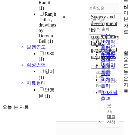
로
Ranjit
많
(1)
정확도순
이
Ranjit
Society and
내림차순
본
Tirtha ;
정확도
development
drawings
자
순
10개씩 출력
in
by
내림차순
료
인기도
Derwin
contemporary
순
조회
Bell
(1)
10개씩
India :
연도순
발행연도
출력
geographical
제목순
활
1980
20개씩
perspectives
저자순
(1)
용
출력
작성언어
발행기
도
Tirtha, Ranjit
30개씩
영어
관순
available
높
출력
from R.
(1)
은
50개씩
Tirtha Harlo
자료형태
자
출력
Press
단행
료
1980
100개씩
본
(1)
출력
복
오늘 본 자료
사/
대출
신청