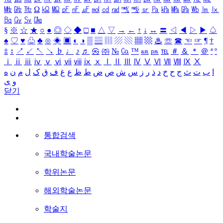
㎒
㎓
㎔
Ω
㏀
㏁
㎊
㎋
㎌
㏖
㏅
㎭
㎮
㎯
㏛
㎩
㎪
㎫
㎬
㏝
㏐
㏓
㏃
㏉
㏜
㏆
§
※
☆
★
○
●
◎
◇
◆
□
■
△
▽
→
←
↑
↓
↔
〓
◁
◀
▷
▶
♤
♠
♡
♥
♧
♣
⊙
◈
▣
◐
◑
▒
▤
▥
▨
▧
▦
▩
♨
☏
☎
☜
☞
¶
†
‡
↕
↗
↙
↖
↘
♭
♩
♪
♬
㉿
㈜
№
㏇
™
㏂
㏘
℡
＃
＆
＊
＠
ª
º
ⅰ
ⅱ
ⅲ
ⅳ
ⅴ
ⅵ
ⅶ
ⅷ
ⅸ
ⅹ
Ⅰ
Ⅱ
Ⅲ
Ⅳ
Ⅴ
Ⅵ
Ⅶ
Ⅷ
Ⅸ
Ⅹ
ا
ب
ت
ث
ج
ح
خ
د
ذ
ر
ز
س
ش
ص
ض
ط
ظ
ع
غ
ف
ق
ک
ل
م
ن
ه
و
ی
닫기
통합검색
국내학술논문
학위논문
해외학술논문
학술지