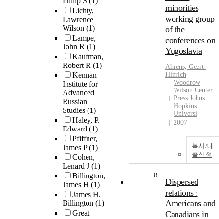
Philip S
(1)
minorities
Lichty,
working group
Lawrence
Wilson
(1)
of the
Lampe,
conferences on
John R
(1)
Yugoslavia
Kaufman,
Robert R
(1)
Ahrens, Geert-
Kennan
Hinrich
Woodrow
Institute for
Wilson Center
Advanced
Press Johns
Russian
Hopkins
Studies
(1)
Universi
Haley, P.
2007
Edward
(1)
Pfiffner,
복사/대
James P
(1)
출신청
Cohen,
Lenard J
(1)
8
Billington,
Dispersed
James H
(1)
relations :
James H.
Americans and
Billington
(1)
Great
Canadians in