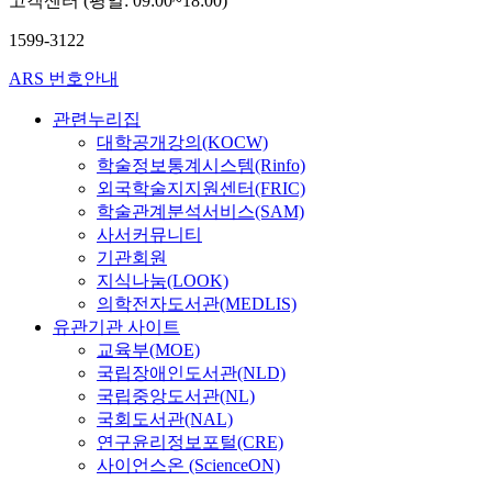
고객센터 (평일: 09:00~18:00)
1599-3122
ARS 번호안내
관련누리집
대학공개강의(KOCW)
학술정보통계시스템(Rinfo)
외국학술지지원센터(FRIC)
학술관계분석서비스(SAM)
사서커뮤니티
기관회원
지식나눔(LOOK)
의학전자도서관(MEDLIS)
유관기관 사이트
교육부(MOE)
국립장애인도서관(NLD)
국립중앙도서관(NL)
국회도서관(NAL)
연구윤리정보포털(CRE)
사이언스온 (ScienceON)