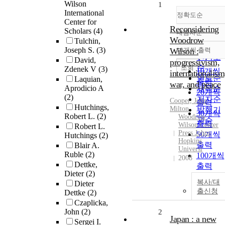
Wilson
1
International
정확도순
Center for
Reconsidering
Scholars
(4)
내림차순
정확도
Woodrow
Tulchin,
순
Joseph S.
(3)
Wilson :
10개씩 출력
내림차
인기도
David,
progressivism,
순
조회
Zdenek V
(3)
10개씩
internationalism
연도순
Laquian,
출력
war, and peace
Aprodicio A
제목순
20개씩
(2)
저자순
Cooper, John
출력
Hutchings,
Milton
발행기
30개씩
Robert L.
(2)
Woodrow
관순
출력
Wilson Center
Robert L.
Press Johns
50개씩
Hutchings
(2)
Hopkins
출력
Blair A.
Universi
Ruble
(2)
100개씩
2008
Dettke,
출력
Dieter
(2)
복사/대
Dieter
출신청
Dettke
(2)
Czaplicka,
John
(2)
2
Japan : a new
Sergei I.