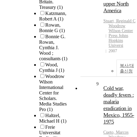
Britain.
upper North
Treasury
(1)
America
Katzmann,
Robert A
(1)
Stuart, Reginald C
Rowan,
Woodrow
Bonnie G
(1)
Wilson Center
Press Johns
Bonnie G.
Hopkins
Rowan,
Universi
Cynthia J.
2007
Wood ;
consultants
(1)
Wood,
복사/대
Cynthia J
(1)
출신청
Woodrow
Wilson
9
International
Cold war,
Center for
deadly fevers :
Scholars.
malaria
Media Studies
eradication in
Pro
(1)
Mexico, 1955-
Haltzel,
Michael H
(1)
1975
Freie
Universitat
Cueto, Marcos