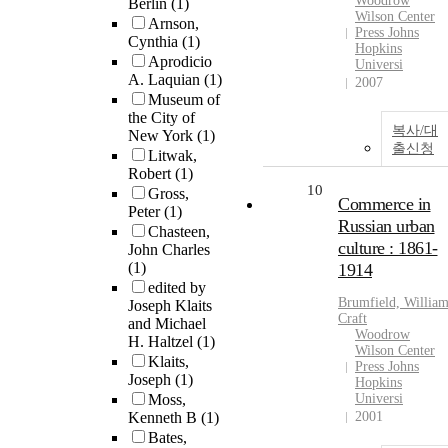
Woodrow
Berlin
(1)
Wilson Center
Arnson,
Press Johns
Cynthia
(1)
Hopkins
Aprodicio
Universi
A. Laquian
(1)
2007
Museum of
the City of
복사/대
New York
(1)
출신청
Litwak,
Robert
(1)
10
Gross,
Commerce in
Peter
(1)
Russian urban
Chasteen,
culture : 1861-
John Charles
(1)
1914
edited by
Brumfield, Willia
Joseph Klaits
Craft
and Michael
Woodrow
H. Haltzel
(1)
Wilson Center
Klaits,
Press Johns
Joseph
(1)
Hopkins
Moss,
Universi
Kenneth B
(1)
2001
Bates,