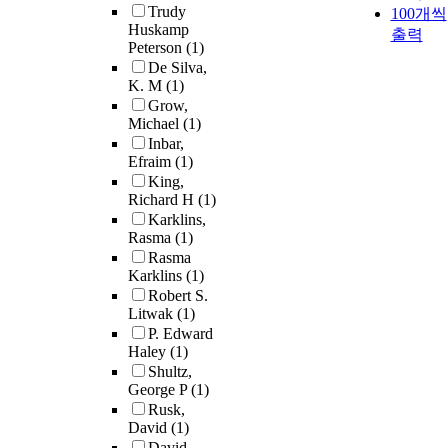
Trudy
100개씩
Huskamp
출력
Peterson
(1)
De Silva,
K. M
(1)
Grow,
Michael
(1)
Inbar,
Efraim
(1)
King,
Richard H
(1)
Karklins,
Rasma
(1)
Rasma
Karklins
(1)
Robert S.
Litwak
(1)
P. Edward
Haley
(1)
Shultz,
George P
(1)
Rusk,
David
(1)
David