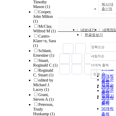
Timothy
복사/대
Mason
(1)
출신청
Cooper,
John Milton
(1)
McClay,
내보내기
내책장
Wilfred M
(1)
한글로보기
Castro-
Klare>n, Sara
(1)
정확도순
Schlant,
Ernestine
(1)
내림차순
정확도
Stuart,
순
Reginald C
(1)
10개씩 출력
내림차
인기도
Reginald
순
조회
C. Stuart
(1)
10개씩
연도순
edited by
출력
Michael J.
제목순
20개씩
Lacey
(1)
저자순
출력
Grant,
발행기
30개씩
Steven A
(1)
관순
출력
Peterson,
50개씩
Trudy
Huskamp
(1)
출력