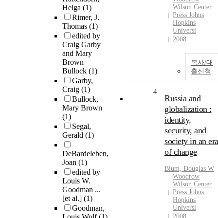
Helga
(1)
Wilson Center
Press Johns
Rimer, J.
Hopkins
Thomas
(1)
Universi
edited by
2008
Craig Garby
and Mary
Brown
복사/대
Bullock
(1)
출신청
Garby,
Craig
(1)
4
Russia and
Bullock,
Mary Brown
globalization :
(1)
identity,
Segal,
security, and
Gerald
(1)
society in an er
of change
DeBardeleben,
Joan
(1)
Blum, Douglas W
edited by
Woodrow
Louis W.
Wilson Center
Goodman ...
Press Johns
[et al.]
(1)
Hopkins
Goodman,
Universi
Louis Wolf
(1)
2008