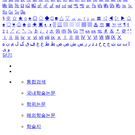
㎒
㎓
㎔
Ω
㏀
㏁
㎊
㎋
㎌
㏖
㏅
㎭
㎮
㎯
㏛
㎩
㎪
㎫
㎬
㏝
㏐
㏓
㏃
㏉
㏜
㏆
§
※
☆
★
○
●
◎
◇
◆
□
■
△
▽
→
←
↑
↓
↔
〓
◁
◀
▷
▶
♤
♠
♡
♥
♧
♣
⊙
◈
▣
◐
◑
▒
▤
▥
▨
▧
▦
▩
♨
☏
☎
☜
☞
¶
†
‡
↕
↗
↙
↖
↘
♭
♩
♪
♬
㉿
㈜
№
㏇
™
㏂
㏘
℡
＃
＆
＊
＠
ª
º
ⅰ
ⅱ
ⅲ
ⅳ
ⅴ
ⅵ
ⅶ
ⅷ
ⅸ
ⅹ
Ⅰ
Ⅱ
Ⅲ
Ⅳ
Ⅴ
Ⅵ
Ⅶ
Ⅷ
Ⅸ
Ⅹ
ا
ب
ت
ث
ج
ح
خ
د
ذ
ر
ز
س
ش
ص
ض
ط
ظ
ع
غ
ف
ق
ک
ل
م
ن
ه
و
ی
닫기
통합검색
국내학술논문
학위논문
해외학술논문
학술지