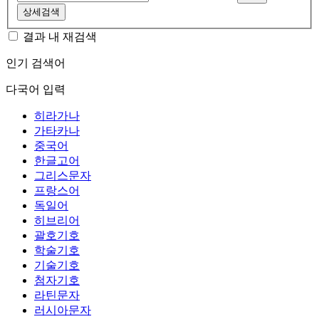
상세검색
결과 내 재검색
인기 검색어
다국어 입력
히라가나
가타카나
중국어
한글고어
그리스문자
프랑스어
독일어
히브리어
괄호기호
학술기호
기술기호
첨자기호
라틴문자
러시아문자