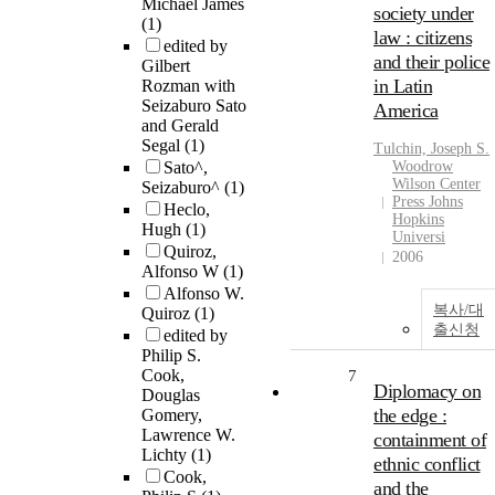
Michael James
society under
(1)
law : citizens
edited by
and their police
Gilbert
in Latin
Rozman with
Seizaburo Sato
America
and Gerald
Segal
(1)
Tulchin, Joseph S.
Sato^,
Woodrow
Wilson Center
Seizaburo^
(1)
Press Johns
Heclo,
Hopkins
Hugh
(1)
Universi
Quiroz,
2006
Alfonso W
(1)
Alfonso W.
복사/대
Quiroz
(1)
출신청
edited by
Philip S.
Cook,
7
Diplomacy on
Douglas
the edge :
Gomery,
Lawrence W.
containment of
Lichty
(1)
ethnic conflict
Cook,
and the