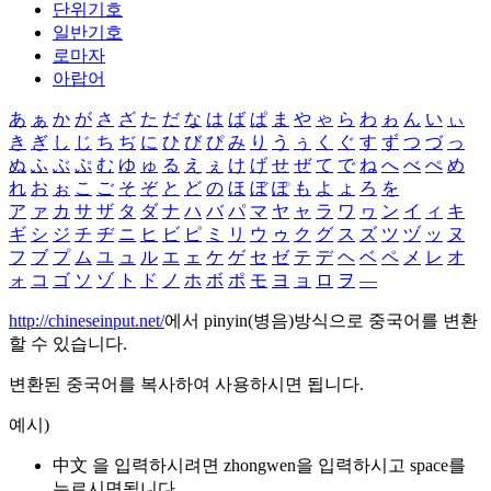
단위기호
일반기호
로마자
아랍어
あ
ぁ
か
が
さ
ざ
た
だ
な
は
ば
ぱ
ま
や
ゃ
ら
わ
ゎ
ん
い
ぃ
き
ぎ
し
じ
ち
ぢ
に
ひ
び
ぴ
み
り
う
ぅ
く
ぐ
す
ず
つ
づ
っ
ぬ
ふ
ぶ
ぷ
む
ゆ
ゅ
る
え
ぇ
け
げ
せ
ぜ
て
で
ね
へ
べ
ぺ
め
れ
お
ぉ
こ
ご
そ
ぞ
と
ど
の
ほ
ぼ
ぽ
も
よ
ょ
ろ
を
ア
ァ
カ
サ
ザ
タ
ダ
ナ
ハ
バ
パ
マ
ヤ
ャ
ラ
ワ
ヮ
ン
イ
ィ
キ
ギ
シ
ジ
チ
ヂ
ニ
ヒ
ビ
ピ
ミ
リ
ウ
ゥ
ク
グ
ス
ズ
ツ
ヅ
ッ
ヌ
フ
ブ
プ
ム
ユ
ュ
ル
エ
ェ
ケ
ゲ
セ
ゼ
テ
デ
ヘ
ベ
ペ
メ
レ
オ
ォ
コ
ゴ
ソ
ゾ
ト
ド
ノ
ホ
ボ
ポ
モ
ヨ
ョ
ロ
ヲ
―
http://chineseinput.net/
에서 pinyin(병음)방식으로 중국어를 변환
할 수 있습니다.
변환된 중국어를 복사하여 사용하시면 됩니다.
예시)
中文 을 입력하시려면
zhongwen
을 입력하시고 space를
누르시면됩니다.