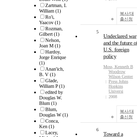
Zartman, I.
William
(1)
복사/대
Ro'i,
출신청
Yaacov
(1)
Rozman,
5
Gilbert
(1)
Undeclared war
Nelson,
and the future o
Joan M
(1)
U.S. foreign
Hardoy,
policy
Jorge Enrique
(1)
Moss, Kenneth B
Anan'ich,
Woodrow
B. V
(1)
Wilson Center
Glade,
Press Johns
William P
(1)
Hopkins
Universi
edited by
2008
Douglas W.
Blum
(1)
Blum,
복사/대
Douglas W
(1)
출신청
Conca,
Ken
(1)
6
Lacey,
Toward a