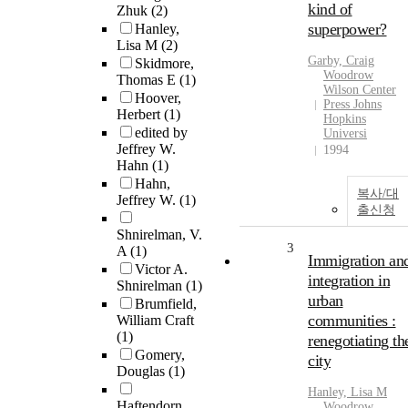
kind of
Zhuk
(2)
superpower?
Hanley,
Lisa M
(2)
Garby, Craig
Skidmore,
Woodrow
Thomas E
(1)
Wilson Center
Hoover,
Press Johns
Herbert
(1)
Hopkins
edited by
Universi
Jeffrey W.
1994
Hahn
(1)
Hahn,
복사/대
Jeffrey W.
(1)
출신청
Shnirelman, V.
3
A
(1)
Immigration an
Victor A.
integration in
Shnirelman
(1)
urban
Brumfield,
communities :
William Craft
(1)
renegotiating th
Gomery,
city
Douglas
(1)
Hanley, Lisa M
Haftendorn,
Woodrow