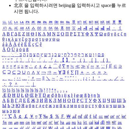
北京 을 입력하시려면
beijing
을 입력하시고 space를 누르
시면 됩니다.
ㅥ
ㅦ
ㅧ
ㅨ
ㅩ
ㅪ
ㅫ
ㅬ
ㅭ
ㅮ
ㅯ
ㅰ
ㅱ
ㅲ
ㅳ
ㅴ
ㅵ
ㅶ
ㅷ
ㅸ
ㅹ
ㅺ
ㅻ
ㅼ
ㅽ
ㅾ
ㅿ
ㆀ
ㆁ
ㆂ
ㆃ
ㆄ
ㆅ
ㆆ
ㆇ
ㆈ
ㆉ
ㆊ
ㆋ
ㆌ
ㆍ
ㆎ
Α
Β
Γ
Δ
Ε
Ζ
Η
Θ
Ι
Κ
Λ
Μ
Ν
Ξ
Ο
Π
Ρ
Σ
Τ
Υ
Φ
Χ
Ψ
Ω
α
β
γ
δ
ε
ζ
η
θ
ι
κ
λ
μ
ν
ξ
ο
π
ρ
σ
τ
υ
φ
χ
ψ
ω
á
à
Á
À
é
è
É
È
ç
Ç
ê
Ä
Ö
Ü
ä
ö
ü
ß
ְ
ֳ
ֲ
ֱ
ָ
ַ
ֵ
ֶ
ִ
ֹ
ּ
ֻ
ׂ
ׁ
ּ
ב
ה
נ
מ
צ
ת
ץ
ש
ד
ג
כ
ע
י
ח
ל
ך
ף
ק
ר
א
ט
ו
ן
ם
פ
‘
’
“
”
〔
〕
〈
〉
「
」
『
』
【
】
＂
（
）
［
］
｛
｝
±
×
÷
≠
≤
≥
∞
∴
♂
♀
∠
⊥
⌒
∂
∇
≡
≒
≪
≫
√
∽
∝
∵
∫
∬
∈
∋
⊆
⊇
⊂
⊃
∪
∩
∧
∨
￢
⇒
⇔
∀
∃
∮
∑
∏
＋
－
＜
＝
＞
、
。
·
‥
…
¨
〃
―
∥
＼
∼
´
～
ˇ
˘
˝
˚
˙
¸
˛
¡
¿
ː
！
＇
，
．
／
：
；
？
＾
＿
｀
｜
½
⅓
⅔
¼
¾
⅛
⅜
⅝
⅞
¹
²
³
⁴
ⁿ
₁
₂
₃
₄
Æ
Ð
Ħ
Ĳ
Ł
Ø
Œ
Þ
Ŧ
Ŋ
æ
đ
ð
ħ
ı
ĳ
ĸ
ŀ
ł
ø
œ
ß
þ
ŧ
ŋ
ŉ
А
Б
В
Г
Д
Е
Ё
Ж
З
И
Й
К
Л
М
Н
О
П
Р
С
Т
У
Ф
Х
Ц
Ч
Ш
Щ
Ъ
Ы
Ь
Э
Ю
Я
а
б
в
г
д
е
ё
ж
з
и
й
к
л
м
н
о
п
р
с
т
у
ф
х
ц
ч
ш
щ
ъ
ы
ь
э
ю
я
′
″
℃
Å
￠
￡
￥
¤
℉
‰
＄
％
Ｆ
￦
㎕
㎖
㎗
ℓ
㎘
㏄
㎣
㎤
㎥
㎦
㎙
㎚
㎛
㎜
㎝
㎞
㎟
㎠
㎡
㎢
㏊
㎍
㎎
㎏
㏏
㎈
㎉
㏈
㎧
㎨
㎰
㎱
㎲
㎳
㎴
㎵
㎶
㎷
㎸
㎹
㎀
㎁
㎂
㎃
㎄
㎺
㎻
㎽
㎾
㎿
㎐
㎑