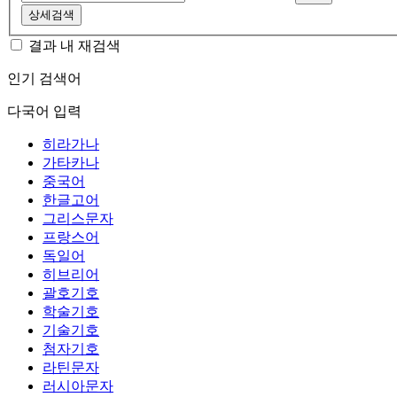
상세검색
결과 내 재검색
인기 검색어
다국어 입력
히라가나
가타카나
중국어
한글고어
그리스문자
프랑스어
독일어
히브리어
괄호기호
학술기호
기술기호
첨자기호
라틴문자
러시아문자