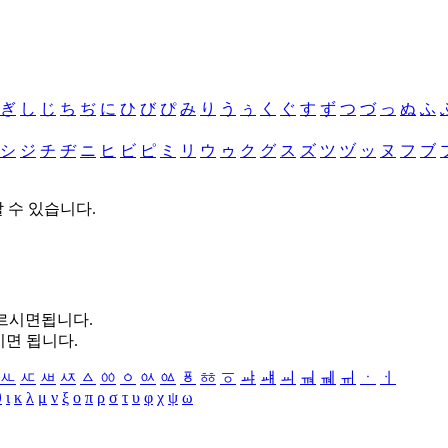
ぎ
し
じ
ち
ぢ
に
ひ
び
ぴ
み
り
う
ぅ
く
ぐ
す
ず
つ
づ
っ
ぬ
ふ
シ
ジ
チ
ヂ
ニ
ヒ
ビ
ピ
ミ
リ
ウ
ゥ
ク
グ
ス
ズ
ツ
ヅ
ッ
ヌ
フ
ブ
할 수 있습니다.
누르시면됩니다.
시면 됩니다.
ㅻ
ㅼ
ㅽ
ㅾ
ㅿ
ㆀ
ㆁ
ㆂ
ㆃ
ㆄ
ㆅ
ㆆ
ㆇ
ㆈ
ㆉ
ㆊ
ㆋ
ㆌ
ㆍ
ㆎ
θ
ι
κ
λ
μ
ν
ξ
ο
π
ρ
σ
τ
υ
φ
χ
ψ
ω