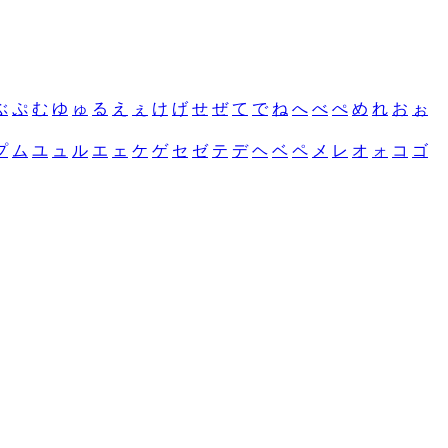
ぶ
ぷ
む
ゆ
ゅ
る
え
ぇ
け
げ
せ
ぜ
て
で
ね
へ
べ
ぺ
め
れ
お
ぉ
プ
ム
ユ
ュ
ル
エ
ェ
ケ
ゲ
セ
ゼ
テ
デ
ヘ
ベ
ペ
メ
レ
オ
ォ
コ
ゴ