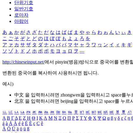
단위기호
일반기호
로마자
아랍어
あ
ぁ
か
が
さ
ざ
た
だ
な
は
ば
ぱ
ま
や
ゃ
ら
わ
ゎ
ん
い
ぃ
き
こ
ご
そ
ぞ
と
ど
の
ほ
ぼ
ぽ
も
よ
ょ
ろ
を
ア
ァ
カ
サ
ザ
タ
ダ
ナ
ハ
バ
パ
マ
ヤ
ャ
ラ
ワ
ヮ
ン
イ
ィ
キ
ギ
ソ
ゾ
ト
ド
ノ
ホ
ボ
ポ
モ
ヨ
ョ
ロ
ヲ
―
http://chineseinput.net/
에서 pinyin(병음)방식으로 중국어를 변환
변환된 중국어를 복사하여 사용하시면 됩니다.
예시)
中文 을 입력하시려면
zhongwen
을 입력하시고 space를
北京 을 입력하시려면
beijing
을 입력하시고 space를 누르
ㅥ
ㅦ
ㅧ
ㅨ
ㅩ
ㅪ
ㅫ
ㅬ
ㅭ
ㅮ
ㅯ
ㅰ
ㅱ
ㅲ
ㅳ
ㅴ
ㅵ
ㅶ
ㅷ
ㅸ
ㅹ
ㅺ
Α
Β
Γ
Δ
Ε
Ζ
Η
Θ
Ι
Κ
Λ
Μ
Ν
Ξ
Ο
Π
Ρ
Σ
Τ
Υ
Φ
Χ
Ψ
Ω
α
β
γ
δ
ε
ζ
η
á
à
Á
À
é
è
É
È
ç
Ç
ê
Ä
Ö
Ü
ä
ö
ü
ß